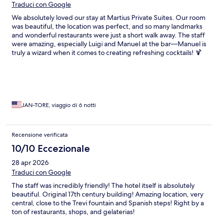
Traduci con Google
We absolutely loved our stay at Martius Private Suites. Our room
was beautiful, the location was perfect, and so many landmarks
and wonderful restaurants were just a short walk away. The staff
were amazing, especially Luigi and Manuel at the bar—Manuel is
truly a wizard when it comes to creating refreshing cocktails! 🍹
✨ We enjoyed our stay so much that we’re already planning to
come back next year. Highly recommend!
JAN-TORE, viaggio di 6 notti
Recensione verificata
10/10 Eccezionale
28 apr 2026
Traduci con Google
The staff was incredibly friendly! The hotel itself is absolutely
beautiful. Original 17th century building! Amazing location, very
central, close to the Trevi fountain and Spanish steps! Right by a
ton of restaurants, shops, and gelaterias!