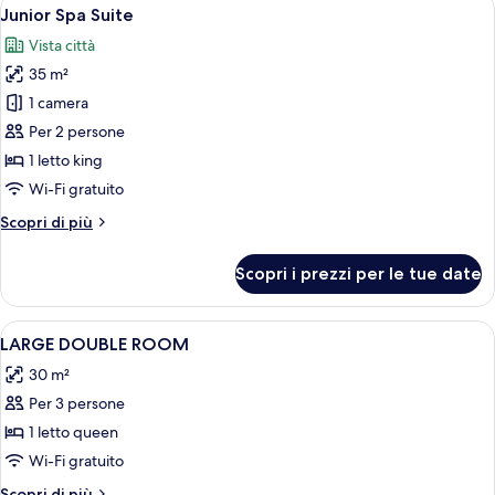
Apri
8
Junior Spa Suite
tutte
Vista città
le
35 m²
foto
per
1 camera
Junior
Per 2 persone
Spa
1 letto king
Suite
Wi-Fi gratuito
Altri
Scopri di più
dettagli
per
Scopri i prezzi per le tue date
Junior
Spa
Suite
Apri
Biancheria da letto di alta qualità, cop
7
LARGE DOUBLE ROOM
tutte
30 m²
le
Per 3 persone
foto
per
1 letto queen
LARGE
Wi-Fi gratuito
DOUBLE
Altri
Scopri di più