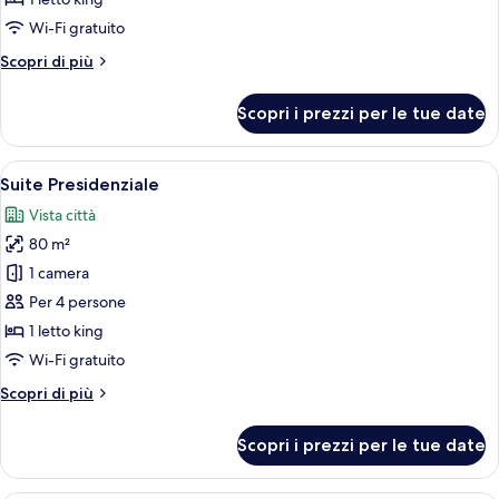
Wi-Fi gratuito
Altri
Scopri di più
dettagli
per
Scopri i prezzi per le tue date
Suite
Deluxe
Apri
Un ampio soggiorno con un divano gran
21
Suite Presidenziale
tutte
Vista città
le
80 m²
foto
per
1 camera
Suite
Per 4 persone
Presidenziale
1 letto king
Wi-Fi gratuito
Altri
Scopri di più
dettagli
per
Scopri i prezzi per le tue date
Suite
Presidenziale