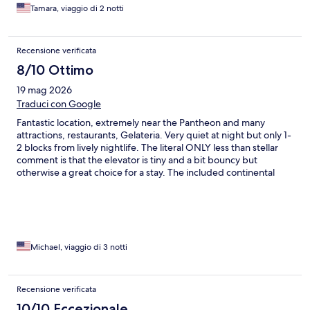
Tamara, viaggio di 2 notti
Recensione verificata
8/10 Ottimo
19 mag 2026
Traduci con Google
Fantastic location, extremely near the Pantheon and many
attractions, restaurants, Gelateria. Very quiet at night but only 1-
2 blocks from lively nightlife. The literal ONLY less than stellar
comment is that the elevator is tiny and a bit bouncy but
otherwise a great choice for a stay. The included continental
breakfast is ample and delicious. You won’t regret staying at this
gem.
Michael, viaggio di 3 notti
Recensione verificata
10/10 Eccezionale