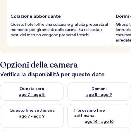
Colazione abbondante
Dormi 
Questo hotel offre una colazione gratuita preparata al
Gli ospi
momento per gli amanti della cucina. Su richiesta, i
lenzuola
pasti del mattino vengono preparati freschi.
oscurant
arredate
Opzioni della camera
Verifica la disponibilità per queste date
Verifica la disponibilità per questa sera, ago 7 - ago 8
Verifica la disponibilità per d
Questa sera
Domani
ago 7 - ago 8
ago 8 - ago 9
Verifica la disponibilità per questo fine settimana, ago 7 - ago
Verifica la disponibilità per il
Questo fine settimana
Il prossimo fine
settimana
ago 7 - ago 9
ago 14 - ago 16