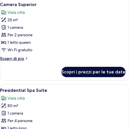
Apri
Camera d'albergo con un letto grande,
14
Camera Superior
tutte
Vista città
le
25 m²
foto
per
1 camera
Camera
Per 2 persone
Superior
1 letto queen
Wi-Fi gratuito
Altri
Scopri di più
dettagli
per
Scopri i prezzi per le tue date
Camera
Superior
Apri
Ampia camera da letto con un grande l
12
Presidential Spa Suite
tutte
Vista città
le
80 m²
foto
per
1 camera
Presidential
Per 4 persone
Spa
1 letto king