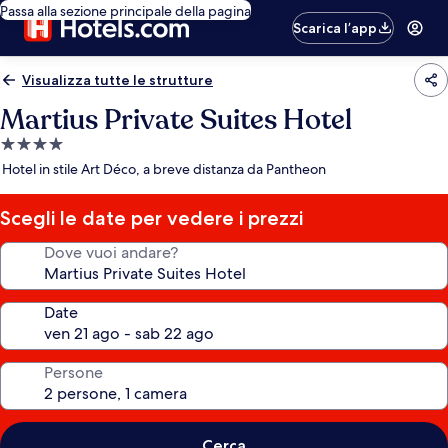
Passa alla sezione principale della pagina
Scarica l’app
Visualizza tutte le strutture
Martius Private Suites Hotel
Struttura
a
Hotel in stile Art Déco, a breve distanza da Pantheon
4.0
stelle
Scegli le date per vedere i prezzi
Dove vuoi andare?
Date
Persone
Cerca