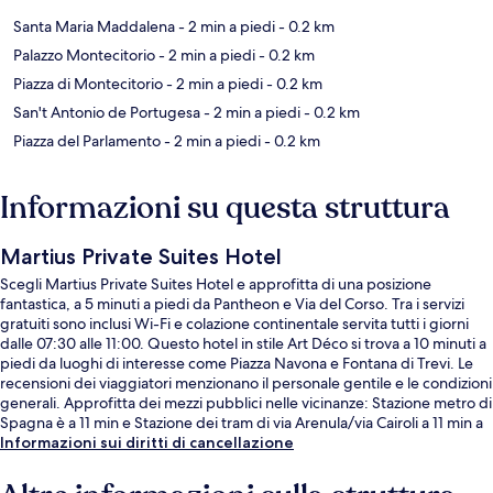
Santa Maria Maddalena
- 2 min a piedi
- 0.2 km
Palazzo Montecitorio
- 2 min a piedi
- 0.2 km
Piazza di Montecitorio
- 2 min a piedi
- 0.2 km
San't Antonio de Portugesa
- 2 min a piedi
- 0.2 km
Piazza del Parlamento
- 2 min a piedi
- 0.2 km
Informazioni su questa struttura
Martius Private Suites Hotel
Scegli Martius Private Suites Hotel e approfitta di una posizione
fantastica, a 5 minuti a piedi da Pantheon e Via del Corso. Tra i servizi
gratuiti sono inclusi Wi-Fi e colazione continentale servita tutti i giorni
dalle 07:30 alle 11:00. Questo hotel in stile Art Déco si trova a 10 minuti a
piedi da luoghi di interesse come Piazza Navona e Fontana di Trevi. Le
recensioni dei viaggiatori menzionano il personale gentile e le condizioni
generali. Approfitta dei mezzi pubblici nelle vicinanze: Stazione metro di
Spagna è a 11 min e Stazione dei tram di via Arenula/via Cairoli a 11 min a
piedi.
Informazioni sui diritti di cancellazione