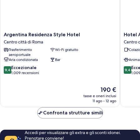
Argentina
Hotel
Argentina Residenza Style Hotel
Hotel 
Residenza
Abruzzi
Centro città di Roma
Centro c
Style
Centro
Trasferimento
Wi-Fi gratuito
Colazi
Hotel
città
aeroportuale
Centro
di
Aria condizionata
Bar
Anima
città
Roma
9.4
9.4
di
Eccezionale
Ecc
9,4
9,4
su
su
Roma
1.009 recensioni
1.009
10,
10,
Eccezionale,
Eccezion
Il
190 €
1.009
1.009
prezzo
recensioni
recensio
tasse e oneri inclusi
attuale
11 ago - 12 ago
è
190 €
Confronta strutture simili
Accedi per visualizzare gli extra e gli sconti idonei.
Prenotare conviene!