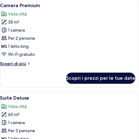
Apri
Una camera da letto con un letto gra
9
Camera Premium
tutte
Vista città
le
35 m²
foto
per
1 camera
Camera
Per 2 persone
Premium
1 letto king
Wi-Fi gratuito
Altri
Scopri di più
dettagli
per
Scopri i prezzi per le tue date
Camera
Premium
Apri
Un'ampia camera d'albergo con un lett
20
Suite Deluxe
tutte
Vista città
le
60 m²
foto
per
1 camera
Suite
Per 3 persone
Deluxe
1 letto king