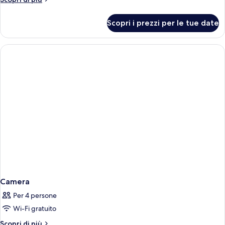
ROOM
dettagli
per
Scopri i prezzi per le tue date
LARGE
DOUBLE
ROOM
Camera
Per 4 persone
Wi-Fi gratuito
Altri
Scopri di più