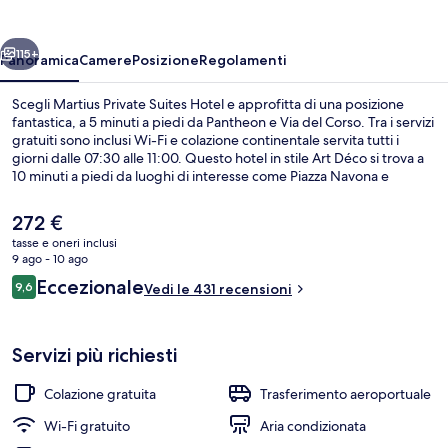
Hotel
ietro
Avanti
115+
Panoramica
Camere
Posizione
Regolamenti
Scegli Martius Private Suites Hotel e approfitta di una posizione
fantastica, a 5 minuti a piedi da Pantheon e Via del Corso. Tra i servizi
gratuiti sono inclusi Wi-Fi e colazione continentale servita tutti i
giorni dalle 07:30 alle 11:00. Questo hotel in stile Art Déco si trova a
10 minuti a piedi da luoghi di interesse come Piazza Navona e
Fontana di Trevi. Le recensioni dei viaggiatori menzionano il
personale gentile e le condizioni generali. Approfitta dei mezzi
Il
272 €
pubblici nelle vicinanze: Stazione metro di Spagna è a 11 min e
prezzo
tasse e oneri inclusi
Stazione dei tram di via Arenula/via Cairoli a 11 min a piedi.
attuale
9 ago - 10 ago
Suite Presidenziale | Biancheria da lett
è
Recensioni
Eccezionale
9,6
Vedi le 431 recensioni
272 €
9,6 su 10
Servizi più richiesti
Colazione gratuita
Trasferimento aeroportuale
Wi-Fi gratuito
Aria condizionata