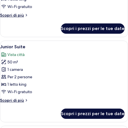
Suite
Wi-Fi gratuito
Altri
Scopri di più
dettagli
per
Scopri i prezzi per le tue date
Presidential
Spa
Suite
Apri
Camera d'albergo moderna con un gran
7
Junior Suite
tutte
Vista città
le
50 m²
foto
per
1 camera
Junior
Per 2 persone
Suite
1 letto king
Wi-Fi gratuito
Altri
Scopri di più
dettagli
per
Scopri i prezzi per le tue date
Junior
Suite
Una camera d'albergo moderna con un 