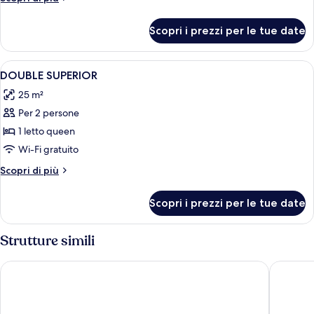
dettagli
per
Scopri i prezzi per le tue date
Camera
Apri
Biancheria da letto di alta qualità, cop
14
DOUBLE SUPERIOR
tutte
25 m²
le
Per 2 persone
foto
per
1 letto queen
DOUBLE
Wi-Fi gratuito
SUPERIOR
Altri
Scopri di più
dettagli
per
Scopri i prezzi per le tue date
DOUBLE
SUPERIOR
Strutture simili
Argentina Residenza Style Hotel
Hotel Ab