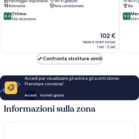
Parcheggio disponibile
Wi-Fi gratuito
Wi-Fi 
Letterkenny
Ristorante
Aria condizionata
Bar
8.4
9.2
Ottimo
Mer
8,4
9,2
su
su
932 recensioni
239 
10,
10,
Ottimo,
Meravigl
Il
102 €
932
239
prezzo
recensioni
recensio
tasse e oneri inclusi
attuale
1 set - 2 set
è
102 €
Confronta strutture simili
Accedi per visualizzare gli extra e gli sconti idonei.
Prenotare conviene!
Accedi
Iscriviti gratis
Informazioni sulla zona