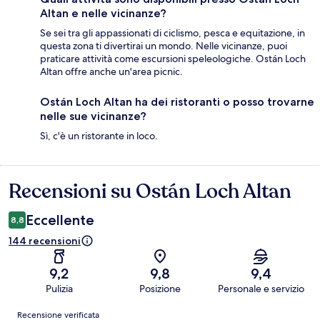
Altan e nelle vicinanze?
Se sei tra gli appassionati di ciclismo, pesca e equitazione, in
questa zona ti divertirai un mondo. Nelle vicinanze, puoi
praticare attività come escursioni speleologiche. Ostán Loch
Altan offre anche un'area picnic.
Ostán Loch Altan ha dei ristoranti o posso trovarne
nelle sue vicinanze?
Sì, c'è un ristorante in loco.
Recensioni su Ostán Loch Altan
Recensioni
Eccellente
8,8
144 recensioni
9,2
9,8
9,4
Pulizia
Posizione
Personale e servizio
Recensioni
Recensione verificata