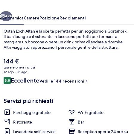
ietro
Avanti
47+
Panoramica
Camere
Posizione
Regolamenti
Ostán Loch Altan è la scelta perfetta per un soggiorno a Gortahork.
Il bar/lounge e il ristorante in loco sono perfetti per fermarsi a
mangiare un boccone o bere un drink prima di andare a dormire.
Altri viaggiatori apprezzano il personale gentile della struttura.
Il
144 €
prezzo
tasse e oneri inclusi
attuale
12 ago - 13 ago
è
Recensioni
Eccellente
8,8
Una spiaggia nelle vicinanze
Vedi le 144 recensioni
144 €
8,8 su 10
Servizi più richiesti
Parcheggio gratuito
Wi-Fi gratuito
Ristorante
Bar
Lavanderia self-service
Reception aperta 24 ore su