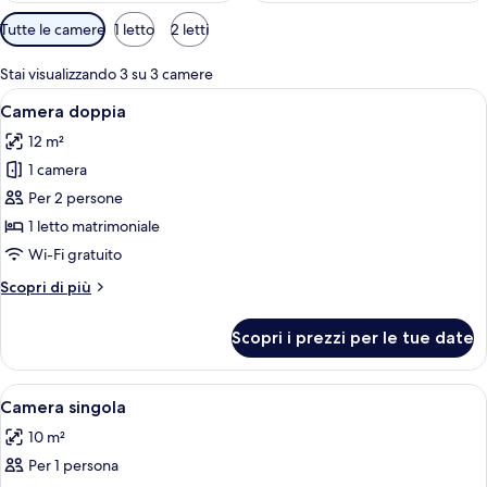
Filtri
Tutte le camere
1 letto
2 letti
disponibili
per
Stai visualizzando 3 su 3 camere
le
Apri
Camera d'albergo con un letto in legno
5
Camera doppia
camere
tutte
12 m²
le
1 camera
foto
per
Per 2 persone
Camera
1 letto matrimoniale
doppia
Wi-Fi gratuito
Altri
Scopri di più
dettagli
per
Scopri i prezzi per le tue date
Camera
doppia
Apri
Un letto tradizionale a baldacchino c
5
Camera singola
tutte
10 m²
le
Per 1 persona
foto