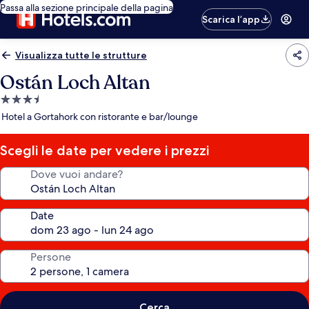
Passa alla sezione principale della pagina
Scarica l’app
Visualizza tutte le strutture
Ostán Loch Altan
Struttura
a
Hotel a Gortahork con ristorante e bar/lounge
3.5
stelle
Scegli le date per vedere i prezzi
Dove vuoi andare?
Date
Persone
Cerca