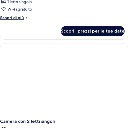
per
1 letto singolo
Camera
Wi-Fi gratuito
singola
Altri
Scopri di più
dettagli
per
Scopri i prezzi per le tue date
Camera
singola
Camera con 2 letti singoli