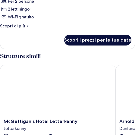
Per 2 persone
2 letti singoli
Wi-Fi gratuito
Altri
Scopri di più
dettagli
per
Scopri i prezzi per le tue date
Camera
con
2
Strutture simili
letti
singoli
McGettigan's Hotel Letterkenny
Arnolds 
McGettigan's
Arnolds
McGettigan's Hotel Letterkenny
Arnold
Hotel
Hotel
Letterkenny
Dunfan
Letterkenny
Dunfan