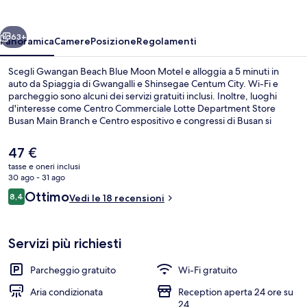
Moon
Motel
ietro
Avanti
63+
Panoramica
Camere
Posizione
Regolamenti
Scegli Gwangan Beach Blue Moon Motel e alloggia a 5 minuti in
auto da Spiaggia di Gwangalli e Shinsegae Centum City. Wi-Fi e
parcheggio sono alcuni dei servizi gratuiti inclusi. Inoltre, luoghi
d'interesse come Centro Commerciale Lotte Department Store
Busan Main Branch e Centro espositivo e congressi di Busan si
trovano a poca distanza in auto dalla struttura. Approfitta dei mezzi
pubblici nelle vicinanze: Stazione di Gwangan è a 9 min e Stazione di
Il
47 €
Geumnyeonsan a 11 min a piedi.
prezzo
tasse e oneri inclusi
attuale
30 ago - 31 ago
Hall
è
Recensioni
Ottimo
8,4
Vedi le 18 recensioni
47 €
8,4 su 10
Servizi più richiesti
Parcheggio gratuito
Wi-Fi gratuito
Aria condizionata
Reception aperta 24 ore su
24