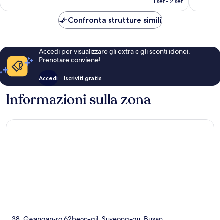
1 set - 2 set
recensioni
recensio
è
37 €
Confronta strutture simili
Accedi per visualizzare gli extra e gli sconti idonei.
Prenotare conviene!
Accedi
Iscriviti gratis
Informazioni sulla zona
38, Gwangan-ro 62beon-gil, Suyeong-gu, Busan