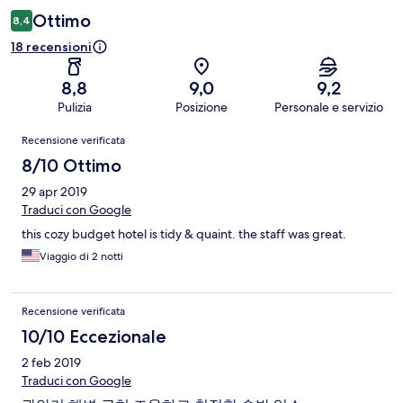
Ottimo
8,4
18 recensioni
8,8
9,0
9,2
Pulizia
Posizione
Personale e servizio
Recensioni
Recensione verificata
8/10 Ottimo
29 apr 2019
Traduci con Google
this cozy budget hotel is tidy & quaint. the staff was great.
Viaggio di 2 notti
Recensione verificata
10/10 Eccezionale
2 feb 2019
Traduci con Google