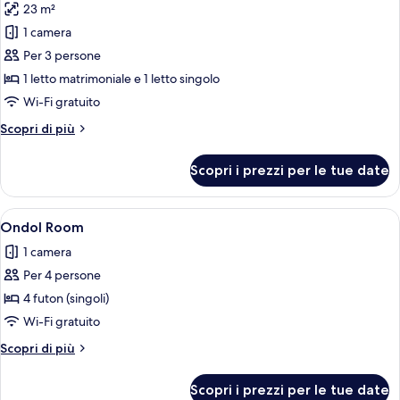
23 m²
singoli
le
1 camera
foto
per
Per 3 persone
Camera
1 letto matrimoniale e 1 letto singolo
Deluxe
Wi-Fi gratuito
con
Altri
Scopri di più
2
dettagli
letti
per
Scopri i prezzi per le tue date
Camera
singoli
Deluxe
con
Apri
Una stanza con pavimento in legno, una
4
2
Ondol Room
tutte
letti
1 camera
singoli
le
Per 4 persone
foto
per
4 futon (singoli)
Ondol
Wi-Fi gratuito
Room
Altri
Scopri di più
dettagli
per
Scopri i prezzi per le tue date
Ondol