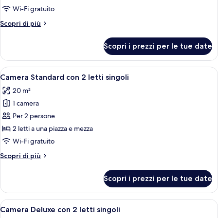
Premium
Wi-Fi gratuito
Altri
Scopri di più
dettagli
per
Scopri i prezzi per le tue date
Doppia
Premium
Apri
Una camera d'albergo con due letti, un
6
Camera Standard con 2 letti singoli
tutte
20 m²
le
1 camera
foto
per
Per 2 persone
Camera
2 letti a una piazza e mezza
Standard
Wi-Fi gratuito
con
Altri
Scopri di più
2
dettagli
letti
per
Scopri i prezzi per le tue date
Camera
singoli
Standard
con
Apri
Una camera d'albergo con un letto, una
13
2
Camera Deluxe con 2 letti singoli
tutte
letti