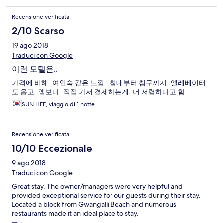
Recensione verificata
2/10 Scarso
19 ago 2018
Traduci con Google
이런 모텔은..
가격에 비해..여인숙 같은 느낌.. 침대부터 침구까지..엘레베이터
도 읍고..앱보다..직접 가서 결제하는게..더 저렴하다고 함
SUN HEE, viaggio di 1 notte
Recensione verificata
10/10 Eccezionale
9 ago 2018
Traduci con Google
Great stay. The owner/managers were very helpful and
provided exceptional service for our guests during their stay.
Located a block from Gwangalli Beach and numerous
restaurants made it an ideal place to stay.