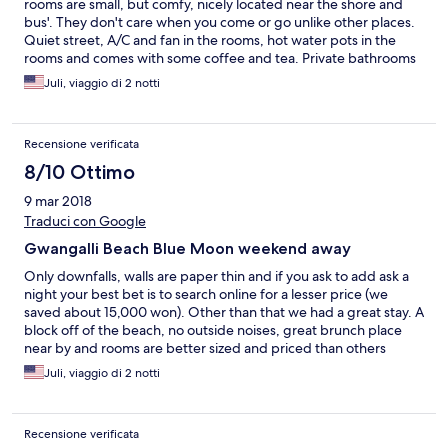
rooms are small, but comfy, nicely located near the shore and
bus'. They don't care when you come or go unlike other places.
Quiet street, A/C and fan in the rooms, hot water pots in the
rooms and comes with some coffee and tea. Private bathrooms
are total wet rooms and private which we love!! Hot water is
Juli, viaggio di 2 notti
AMAZING!!! Having either a card door key or a digital key pad
would be great! The keys are extremely old fashion and come
on a huge stick that isn't always easy to take with you. There are
Recensione verificata
only stairs to get up to the rooms, no elevator. We did have
black mold this time in our room and we always stay in the same
8/10 Ottimo
room. We told them about it and they said they will fix it. Black
9 mar 2018
mold in this country is highly common! Definitely a place we
WILL stay again, not a 4 star, but the price, location and access is
Traduci con Google
worthy.
Gwangalli Beach Blue Moon weekend away
Only downfalls, walls are paper thin and if you ask to add ask a
night your best bet is to search online for a lesser price (we
saved about 15,000 won). Other than that we had a great stay. A
block off of the beach, no outside noises, great brunch place
near by and rooms are better sized and priced than others
we've stayed at. This is now our go to place to stay for a
Juli, viaggio di 2 notti
weekend get away.
Recensione verificata