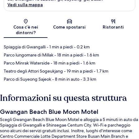
Vedi sulla mappa
Mappa
Cosa c’è nei
Come spostarsi
Ristoranti
dintorni?
Spiaggia di Gwangalli
- 1 min a piedi
- 0.2 km
Parco lungomare di Millak
- 18 min a piedi
- 1.6 km
Parco Minrak Waterside
- 18 min a piedi
- 1.6 km
Teatro degli Attori Sogeukjang
- 19 min a piedi
- 1.7 km
Parco di Suyeong Sajeok
- 8 min in auto
- 3.3 km
Informazioni su questa struttura
Gwangan Beach Blue Moon Motel
Scegli Gwangan Beach Blue Moon Motel e alloggia a 5 minuti in auto da
Spiaggia di Gwangalli e Shinsegae Centum City. Wi-Fi e parcheggio
sono alcuni dei servizi gratuiti inclusi. Inoltre, luoghi d'interesse come
Centro Commerciale Lotte Department Store Busan Main Branch e