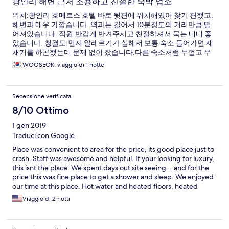
광안리 해변 근처 조용하고 친절한 숙박 업소
위치:광안리 호메르스 호텔 바로 뒷편에 위치해있어 찾기 편했고,
해변과 매우 가깝습니다. 역과는 걸어서 10분정도의 거리만큼 떨
어져있습니다. 직원:반갑게 반겨주시고 친절하셔서 묵는 내내 좋
았습니다. 청결도:먼지 알레르기가 심해서 보통 숙소 들어가면 재
채기를 하곤했는데 문제 없이 잤습니다.다른 숙소처럼 두껍고 무
거운 이불을 안쓰셔서 좋았네요. 보온은 전기장판이 세팅되어있어
WOOSEOK, viaggio di 1 notte
서 1로 놓고 잤는데도 땀흘리고 잤습니다. 서비스:왔다갔다 할때마
다 물과 일회용품 잘 챙겨주셔서 좋았습니다. 시설:디지털화 되어
있지 않은 객실이며 카드키가 아니라 열쇠로 문을 엽니다. 아날로
Recensione verificata
그 감성을 좋아하는 저로서는 딱히 불편한건 없었지만 중앙제어리
모콘이나 리모콘으로 조작을 하시는게 익숙한 분들에게는 불편하
8/10 Ottimo
다고 느껴질 수도 있겠네요. 엘레베이터 없습니다. 복도 소음은 문
1 gen 2019
을 하나만 닫았을 때는 잘 들리는 편이고 두개 다 닫으면 괜찮습니
다. 객실 간 소음은 며칠간 자면서 없다고 생각했는데 마지막 날 옆
Traduci con Google
방에서 코고는 소리가 들리더라구요. 그 분 코청이 매우 쎄신걸로..
Place was convenient to area for the price, its good place just to
결론 지었습니다. 와이파이가 방마다 구비되어 있어 빠르고 안정
crash. Staff was awesome and helpful. If your looking for luxury,
적입니다. 여행객들이 쓰기에도 좋겠네요. 결론: 숙박업소 주변이
this isnt the place. We spent days out site seeing... and for the
조용하고 청결하며 친절한 직원 및 서비스. 다음에도 이용할 계획.
price this was fine place to get a shower and sleep. We enjoyed
our time at this place. Hot water and heated floors, heated
beds. Clean towels.
Viaggio di 2 notti