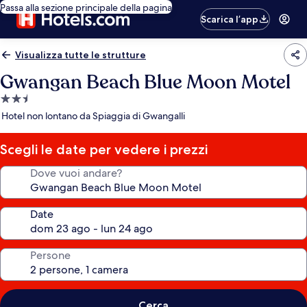
Passa alla sezione principale della pagina
Scarica l’app
Visualizza tutte le strutture
Gwangan Beach Blue Moon Motel
Struttura
a
Hotel non lontano da Spiaggia di Gwangalli
2.5
stelle
Scegli le date per vedere i prezzi
Dove vuoi andare?
Date
Persone
Cerca