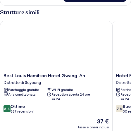
Room
Strutture simili
Best Louis Hamilton Hotel Gwang-An
Hotel M
Best
Hotel
Best Louis Hamilton Hotel Gwang-An
Hotel 
Louis
Maison
Distretto di Suyeong
Distrett
Hamilton
Distrett
Parcheggio gratuito
Wi-Fi gratuito
Parche
Hotel
di
Aria condizionata
Reception aperta 24 ore
Recept
Gwang-
Suyeon
su 24
su 24
An
8.4
7.6
Distretto
Ottimo
Buo
8,4
7,6
su
su
di
387 recensioni
30 r
10,
10,
Suyeong
Il
37 €
Ottimo,
Buono,
prezzo
387
30
tasse e oneri inclusi
attuale