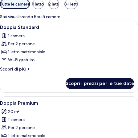
Filtri
Tutte le camere
1 letto
2 letti
3+ letti
disponibili
per
Stai visualizzando 5 su 5 camere
le
Apri
Una camera d'albergo con un letto, un
11
Doppia Standard
camere
tutte
1 camera
le
Per 2 persone
foto
per
1 letto matrimoniale
Doppia
Wi-Fi gratuito
Standard
Altri
Scopri di più
dettagli
per
Scopri i prezzi per le tue date
Doppia
Standard
Apri
Una camera d'albergo con un letto, una
13
Doppia Premium
tutte
20 m²
le
1 camera
foto
per
Per 2 persone
Doppia
1 letto matrimoniale