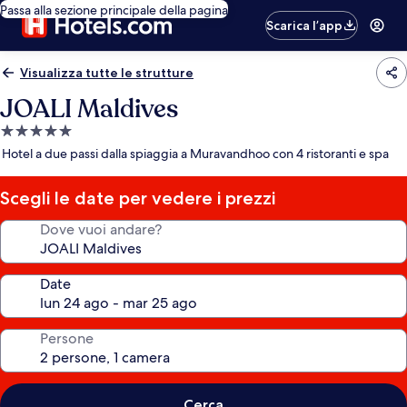
Passa alla sezione principale della pagina
Scarica l’app
Visualizza tutte le strutture
JOALI Maldives
Struttura
a
Hotel a due passi dalla spiaggia a Muravandhoo con 4 ristoranti e spa
5.0
stelle
Scegli le date per vedere i prezzi
Dove vuoi andare?
Date
Persone
Cerca