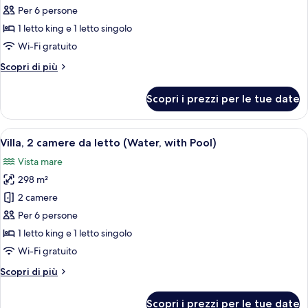
with
per
Per 6 persone
Two
Villa,
Pools)
1 letto king e 1 letto singolo
2
Wi-Fi gratuito
camere
Altri
Scopri di più
da
dettagli
letto
per
Scopri i prezzi per le tue date
Villa,
(Beach,
2
with
camere
Apri
Una piscina a sfioro con vista sull'oce
Pool)
5
da
Villa, 2 camere da letto (Water, with Pool)
tutte
letto
Vista mare
(Beach,
le
with
298 m²
foto
Pool)
per
2 camere
Villa,
Per 6 persone
2
1 letto king e 1 letto singolo
camere
Wi-Fi gratuito
da
Altri
Scopri di più
letto
dettagli
(Water,
per
Scopri i prezzi per le tue date
Villa,