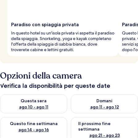
Paradiso con spiaggia privata
Paradi
In questo hotel su un'isola privata vi aspetta il paradiso
Questo h
della spiaggia. Snorkeling, yoga e kayak completano
privata. 
l'offerta della spiaggia di sabbia bianca, dove
servizi 
troverete cabine e lettini gratuiti.
dopo l'o
Opzioni della camera
Verifica la disponibilità per queste date
Verifica la disponibilità per questa sera, ago 10 - ago 11
Verifica la disponibilità per d
Questa sera
Domani
ago 10 - ago 11
ago 11 - ago 12
Verifica la disponibilità per questo fine settimana, ago 14 - ag
Verifica la disponibilità per i
Questo fine settimana
Il prossimo fine
settimana
ago 14 - ago 16
ago 21 - ago 23