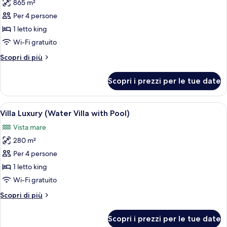
865 m²
le
Per 4 persone
foto
per
1 letto king
Villa
Wi-Fi gratuito
Luxury
Altri
Scopri di più
(Beach,
dettagli
with
per
Scopri i prezzi per le tue date
Villa
Pool)
Luxury
(Beach,
Apri
Un soggiorno moderno con vista sull'o
8
with
Villa Luxury (Water Villa with Pool)
tutte
Pool)
Vista mare
le
280 m²
foto
per
Per 4 persone
Villa
1 letto king
Luxury
Wi-Fi gratuito
(Water
Altri
Scopri di più
Villa
dettagli
with
per
Scopri i prezzi per le tue date
Villa
Pool)