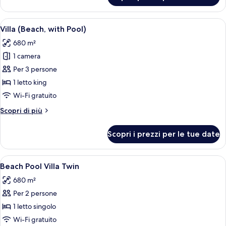
with
2
Pool)
camere
Apri
Vista dalla camera
8
da
Villa (Beach, with Pool)
tutte
letto
680 m²
(Water,
le
with
1 camera
foto
Pool)
per
Per 3 persone
Villa
1 letto king
(Beach,
Wi-Fi gratuito
with
Altri
Scopri di più
Pool)
dettagli
per
Scopri i prezzi per le tue date
Villa
(Beach,
with
Apri
Vista dalla camera
6
Pool)
Beach Pool Villa Twin
tutte
680 m²
le
Per 2 persone
foto
per
1 letto singolo
Beach
Wi-Fi gratuito