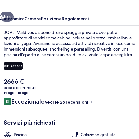
ietro
Avanti
134+
Panoramica
Camere
Posizione
Regolamenti
JOALI Maldives dispone di una spiaggia privata dove potrai
approfittare di servizi come cabine incluse nel prezzo, ombrelloni e
lezioni di yoga. Avrai anche accesso ad attività ricreative in loco come
immersioni subacquee, snorkeling e parasailing. Divertiti con una
piscina all'aperto e, se cerchi un po' di relax, visita la spa e scegli tra
massaggi “deep tissue”, body wrap e aromaterapia. Vandhoo, uno
dei 4 ristoranti in loco, propone cucina locale e internazionale e
VIP Access
serve la colazione e la cena. Gli altri punti di forza di questo hotel di
lusso sono un miniclub per bambini (gratuito), un bar a bordo piscina
Il
2666 €
e un centro fitness.
Facciata della struttura
prezzo
tasse e oneri inclusi
attuale
14 ago - 15 ago
è
Recensioni
Eccezionale
10
Vedi le 25 recensioni
2666 €
10 su 10
Servizi più richiesti
Piscina
Colazione gratuita