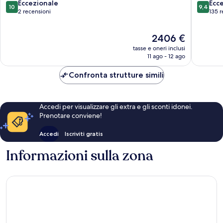
10.0
9.4
Eccezionale
Ecc
10
9,4
su
su
2 recensioni
135 r
10,
10,
Eccezionale,
Eccezion
Il
2406 €
2
135
prezzo
recensioni
recensio
tasse e oneri inclusi
attuale
11 ago - 12 ago
è
2406 €
Confronta strutture simili
Accedi per visualizzare gli extra e gli sconti idonei.
Prenotare conviene!
Accedi
Iscriviti gratis
Informazioni sulla zona