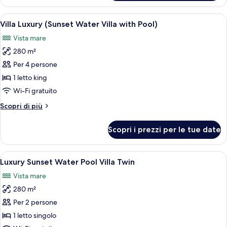
Luxury
(Water
Apri
Una terrazza in legno con piscina che si
6
Villa
Villa Luxury (Sunset Water Villa with Pool)
tutte
with
Vista mare
Pool)
le
280 m²
foto
per
Per 4 persone
Villa
1 letto king
Luxury
Wi-Fi gratuito
(Sunset
Altri
Scopri di più
Water
dettagli
Villa
per
Scopri i prezzi per le tue date
Villa
with
Luxury
Pool)
(Sunset
Apri
Una terrazza in legno con piscina che si
8
Water
Luxury Sunset Water Pool Villa Twin
tutte
Villa
Vista mare
with
le
Pool)
280 m²
foto
per
Per 2 persone
Luxury
1 letto singolo
Sunset