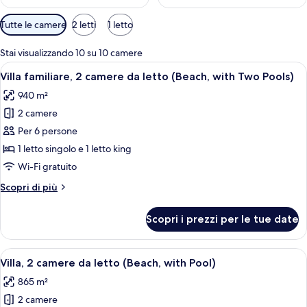
Filtri
Tutte le camere
2 letti
1 letto
disponibili
per
Stai visualizzando 10 su 10 camere
le
Apri
Un'area piscina con piscina cristallina
5
Villa familiare, 2 camere da letto (Beach, with Two Pools)
camere
tutte
940 m²
le
2 camere
foto
per
Per 6 persone
Villa
1 letto singolo e 1 letto king
familiare,
Wi-Fi gratuito
2
Altri
Scopri di più
camere
dettagli
da
per
Scopri i prezzi per le tue date
Villa
letto
familiare,
(Beach,
2
Apri
Vista dalla camera
with
7
camere
Villa, 2 camere da letto (Beach, with Pool)
tutte
Two
da
865 m²
letto
le
Pools)
(Beach,
2 camere
foto