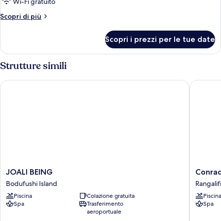
Wi-Fi gratuito
Water
Altri
Scopri di più
Pool
dettagli
Villa
per
Scopri i prezzi per le tue date
Luxury
Twin
Sunset
Water
Strutture simili
Pool
Villa
JOALI BEING
Conrad M
Twin
JOALI
Conrad
JOALI BEING
Conrad
BEING
Maldive
Bodufushi Island
Rangalif
Bodufushi
Rangali
Piscina
Colazione gratuita
Piscin
Island
Island
Spa
Trasferimento
Spa
Rangalif
aeroportuale