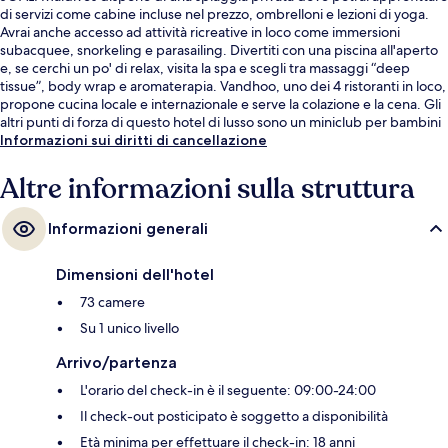
di servizi come cabine incluse nel prezzo, ombrelloni e lezioni di yoga.
Avrai anche accesso ad attività ricreative in loco come immersioni
subacquee, snorkeling e parasailing. Divertiti con una piscina all'aperto
e, se cerchi un po' di relax, visita la spa e scegli tra massaggi “deep
tissue”, body wrap e aromaterapia. Vandhoo, uno dei 4 ristoranti in loco,
propone cucina locale e internazionale e serve la colazione e la cena. Gli
altri punti di forza di questo hotel di lusso sono un miniclub per bambini
(gratuito), un bar a bordo piscina e un centro fitness.
Informazioni sui diritti di cancellazione
Altre informazioni sulla struttura
Informazioni generali
Dimensioni dell'hotel
73 camere
Su 1 unico livello
Arrivo/partenza
L'orario del check-in è il seguente: 09:00-24:00
Il check-out posticipato è soggetto a disponibilità
Età minima per effettuare il check-in: 18 anni