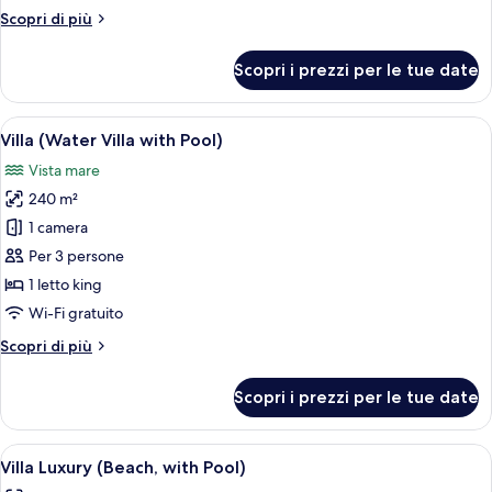
Pool
Altri
Scopri di più
Villa
dettagli
Twin
per
Scopri i prezzi per le tue date
Beach
Pool
Villa
Apri
Una piscina a sfioro con vista sull'oce
6
Twin
Villa (Water Villa with Pool)
tutte
Vista mare
le
240 m²
foto
per
1 camera
Villa
Per 3 persone
(Water
1 letto king
Villa
Wi-Fi gratuito
with
Altri
Scopri di più
Pool)
dettagli
per
Scopri i prezzi per le tue date
Villa
(Water
Villa
Apri
Vista dalla camera
5
with
Villa Luxury (Beach, with Pool)
tutte
Pool)