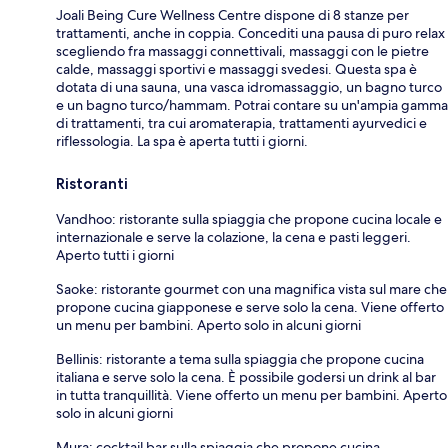
Joali Being Cure Wellness Centre dispone di 8 stanze per
trattamenti, anche in coppia. Concediti una pausa di puro relax
scegliendo fra massaggi connettivali, massaggi con le pietre
calde, massaggi sportivi e massaggi svedesi. Questa spa è
dotata di una sauna, una vasca idromassaggio, un bagno turco
e un bagno turco/hammam. Potrai contare su un'ampia gamma
di trattamenti, tra cui aromaterapia, trattamenti ayurvedici e
riflessologia. La spa è aperta tutti i giorni.
Ristoranti
Vandhoo: ristorante sulla spiaggia che propone cucina locale e
internazionale e serve la colazione, la cena e pasti leggeri.
Aperto tutti i giorni
Saoke: ristorante gourmet con una magnifica vista sul mare che
propone cucina giapponese e serve solo la cena. Viene offerto
un menu per bambini. Aperto solo in alcuni giorni
Bellinis: ristorante a tema sulla spiaggia che propone cucina
italiana e serve solo la cena. È possibile godersi un drink al bar
in tutta tranquillità. Viene offerto un menu per bambini. Aperto
solo in alcuni giorni
Mura: cocktail bar sulla spiaggia che propone cucina