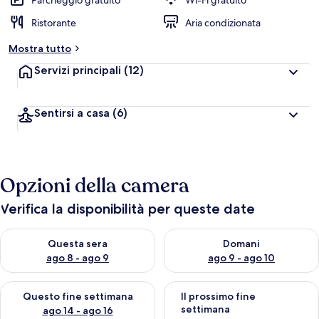
Parcheggio gratuito
Wi-Fi gratuito
l
Ristorante
Aria condizionata
u
t
Mostra tutto
a
z
Servizi principali
(12)
i
o
n
Sentirsi a casa
(6)
i
p
i
ù
Opzioni della camera
a
l
Verifica la disponibilità per queste date
t
e
Verifica la disponibilità per questa sera, ago 8 - ago 9
Verifica la disponibilità per d
Questa sera
Domani
d
ago 8 - ago 9
ago 9 - ago 10
e
i
Verifica la disponibilità per questo fine settimana, ago 14 - ag
Verifica la disponibilità per i
Questo fine settimana
Il prossimo fine
v
settimana
ago 14 - ago 16