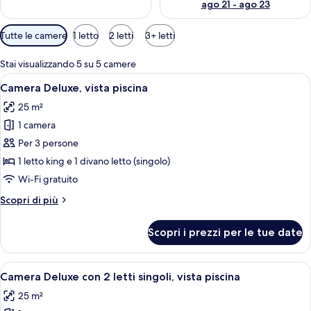
i
ago 21 - ago 23
a
g
Filtri
Tutte le camere
1 letto
2 letti
3+ letti
g
disponibili
i
per
a
Stai visualizzando 5 su 5 camere
le
t
Apri
Una camera d'albergo moderna con una
7
Camera Deluxe, vista piscina
camere
o
tutte
r
25 m²
le
i
1 camera
foto
per
Per 3 persone
Camera
1 letto king e 1 divano letto (singolo)
Deluxe,
Wi-Fi gratuito
vista
Altri
Scopri di più
piscina
dettagli
per
Scopri i prezzi per le tue date
Camera
Deluxe,
vista
Apri
Camera d'albergo con due letti, una te
7
piscina
Camera Deluxe con 2 letti singoli, vista piscina
tutte
25 m²
le