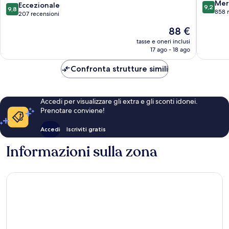
9.2
Only
Mer
9.8
Eccezionale
9,2
9,8
su
Gili
858 
su
207 recensioni
10,
Trawangan
10,
Il
88 €
Meravigl
Eccezionale,
prezzo
858
207
tasse e oneri inclusi
attuale
recensio
17 ago - 18 ago
recensioni
è
88 €
Confronta strutture simili
Accedi per visualizzare gli extra e gli sconti idonei.
Prenotare conviene!
Accedi
Iscriviti gratis
Informazioni sulla zona