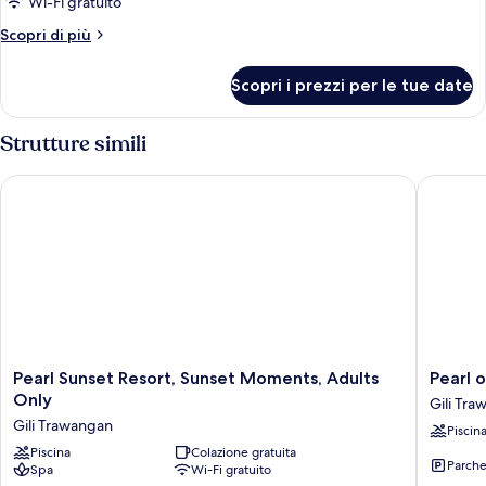
Wi-Fi gratuito
1
Altri
Scopri di più
letto
dettagli
king,
per
Scopri i prezzi per le tue date
Suite
vasca
Superior,
da
1
Strutture simili
bagno,
letto
vista
king,
Pearl Sunset Resort, Sunset Moments, Adults Only
Pearl of
vasca
piscina
da
bagno,
vista
piscina
Pearl
Pearl
Pearl Sunset Resort, Sunset Moments, Adults
Pearl 
Sunset
of
Only
Gili Tr
Resort,
Trawan
Gili Trawangan
Piscin
Sunset
Gili
Moments,
Piscina
Colazione gratuita
Trawan
Parche
Spa
Wi-Fi gratuito
Adults