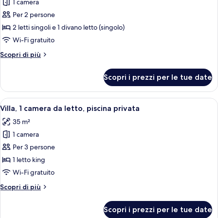
1 camera
foto
per
Per 2 persone
Camera
2 letti singoli e 1 divano letto (singolo)
Deluxe
Wi-Fi gratuito
con
Altri
Scopri di più
2
dettagli
letti
per
Scopri i prezzi per le tue date
Camera
singoli,
Deluxe
vista
con
Apri
Una casa moderna con piscina, area rel
piscina
9
2
Villa, 1 camera da letto, piscina privata
tutte
letti
35 m²
singoli,
le
vista
1 camera
foto
piscina
per
Per 3 persone
Villa,
1 letto king
1
Wi-Fi gratuito
camera
Altri
Scopri di più
da
dettagli
letto,
per
Scopri i prezzi per le tue date
Villa,
piscina