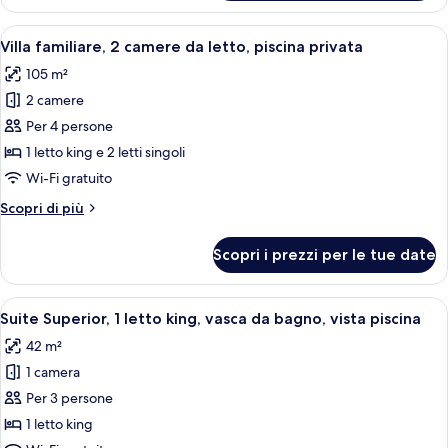
1
privata
camera
Apri
Un'area piscina moderna all'aperto con
12
da
Villa familiare, 2 camere da letto, piscina privata
tutte
letto,
105 m²
piscina
le
privata
2 camere
foto
per
Per 4 persone
Villa
1 letto king e 2 letti singoli
familiare,
Wi-Fi gratuito
2
Altri
Scopri di più
camere
dettagli
da
per
Scopri i prezzi per le tue date
Villa
letto,
familiare,
piscina
2
Apri
Una camera d'albergo moderna con un le
privata
6
camere
Suite Superior, 1 letto king, vasca da bagno, vista piscina
tutte
da
42 m²
letto,
le
piscina
1 camera
foto
privata
per
Per 3 persone
Suite
1 letto king
Superior,