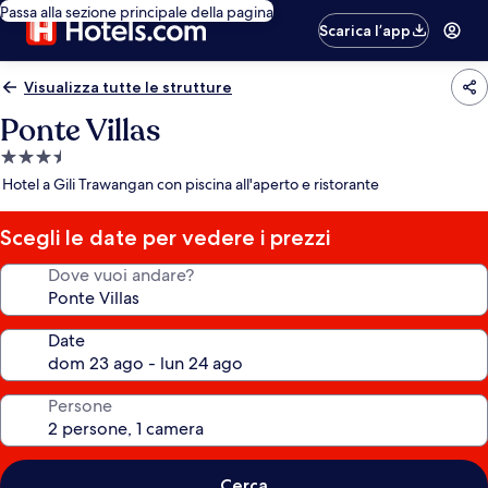
Passa alla sezione principale della pagina
Scarica l’app
Visualizza tutte le strutture
Ponte Villas
Struttura
a
Hotel a Gili Trawangan con piscina all'aperto e ristorante
3.5
stelle
Scegli le date per vedere i prezzi
Dove vuoi andare?
Date
Persone
Cerca