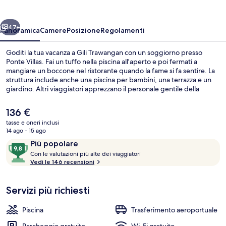
ietro
Avanti
47+
Panoramica
Camere
Posizione
Regolamenti
Goditi la tua vacanza a Gili Trawangan con un soggiorno presso
Ponte Villas. Fai un tuffo nella piscina all'aperto e poi fermati a
mangiare un boccone nel ristorante quando la fame si fa sentire. La
struttura include anche una piscina per bambini, una terrazza e un
giardino. Altri viaggiatori apprezzano il personale gentile della
struttura.
Il
136 €
prezzo
tasse e oneri inclusi
attuale
14 ago - 15 ago
Piscina all'aperto, con ingresso dalle 07
è
Recensioni
9,8
Più popolare
136 €
C
su
Con le valutazioni più alte dei viaggiatori
o
Vedi le 146 recensioni
10,
n
Più
popolare
Servizi più richiesti
l
e
Piscina
Trasferimento aeroportuale
v
a