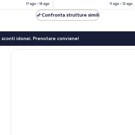
attuale
attuale
17 ago - 18 ago
11 ago - 12 ago
è
è
90 €
105 €
Confronta strutture simili
li sconti idonei. Prenotare conviene!