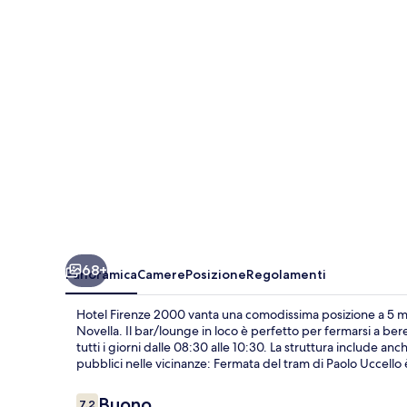
68+
Panoramica
Camere
Posizione
Regolamenti
Hotel Firenze 2000 vanta una comodissima posizione a 5 min
Novella. Il bar/lounge in loco è perfetto per fermarsi a bere 
tutti i giorni dalle 08:30 alle 10:30. La struttura include a
pubblici nelle vicinanze: Fermata del tram di Paolo Uccello è
Recensioni
Buono
7,2