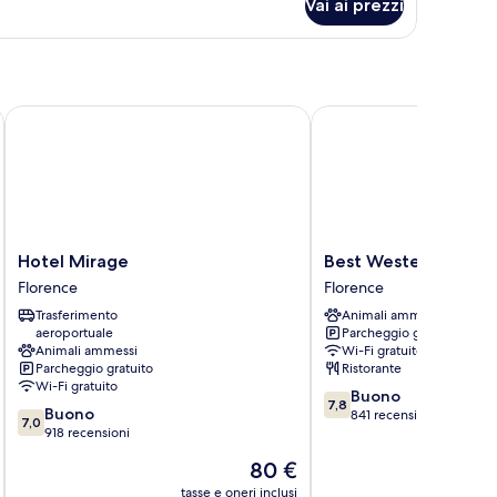
Vai ai prezzi
ngle
oom
Hotel Mirage
Best Western Plus CHC
Hotel
Best
Hotel Mirage
Best Western Plus C
Mirage
Western
Florence
Florence
Florence
Plus
Trasferimento
Animali ammessi
CHC
aeroportuale
Parcheggio gratuito
Florence
Animali ammessi
Wi-Fi gratuito
Florence
Parcheggio gratuito
Ristorante
Wi-Fi gratuito
7.8
Buono
7,8
7.0
Buono
su
841 recensioni
7,0
su
918 recensioni
10,
10,
Buono,
Il
80 €
Buono,
841
prezzo
918
tasse e oneri inclusi
t
recensioni