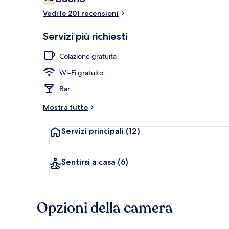
7,2 su 10
Vedi le 201 recensioni
Facciata dell
Servizi più richiesti
Colazione gratuita
Wi-Fi gratuito
Bar
Mostra tutto
Servizi principali
(12)
Sentirsi a casa
(6)
Opzioni della camera