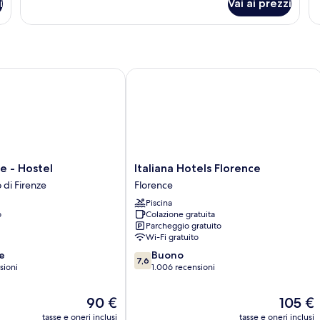
i
Vai ai prezzi
Quadruple
Si
Room
R
 - Hostel
Italiana Hotels Florence
Italiana
ce - Hostel
Italiana Hotels Florence
Hotels
 di Firenze
Florence
Florence
Piscina
Florence
o
Colazione gratuita
Parcheggio gratuito
Wi-Fi gratuito
7.6
e
Buono
7,6
su
sioni
1.006 recensioni
10,
Buono,
Il
Il
90 €
105 €
1.006
prezzo
prezzo
tasse e oneri inclusi
tasse e oneri inclusi
recensioni