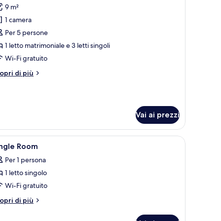
9 m²
1 camera
oto
er
Per 5 persone
onolocale
1 letto matrimoniale e 3 letti singoli
amiliare
Wi-Fi gratuito
tri
opri di più
ttagli
r
nolocale
miliare
Vai ai prezzi
 aggiuntivi gratuiti
pri
Una scrivania, ferro/asse da stiro, letti aggiunt
2
ingle Room
utte
Per 1 persona
1 letto singolo
oto
er
Wi-Fi gratuito
ingle
tri
opri di più
oom
ttagli
r