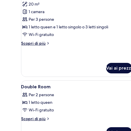
20 m²
le
1 camera
foto
per
Per 3 persone
Camera
1 letto queen e 1 letto singolo o 3 letti singoli
tripla
Wi-Fi gratuito
Altri
Scopri di più
dettagli
per
Camera
tripla
Vai ai prezz
Apri
Una scrivania, ferro/asse da stir
6
Double Room
tutte
Per 2 persone
le
1 letto queen
foto
per
Wi-Fi gratuito
Double
Altri
Scopri di più
Room
dettagli
per