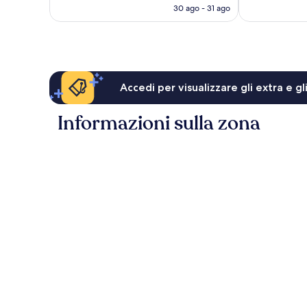
attuale
30 ago - 31 ago
è
95 €
Accedi per visualizzare gli extra e g
Informazioni sulla zona