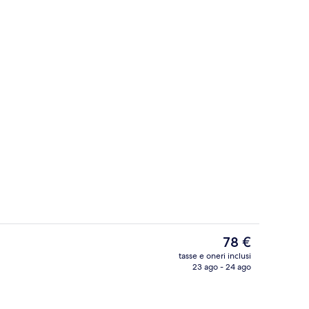
erno
Terrazza/patio
Il
78 €
prezzo
tasse e oneri inclusi
attuale
23 ago - 24 ago
Bar (in loco)
è
78 €