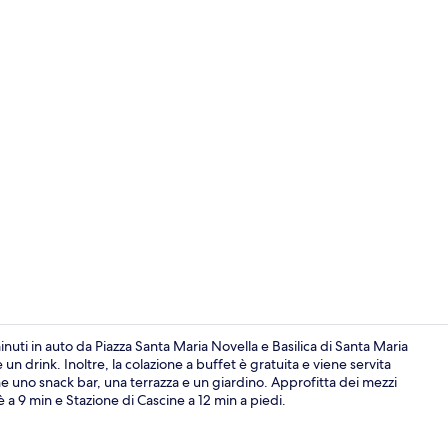
Ingresso int
uti in auto da Piazza Santa Maria Novella e Basilica di Santa Maria
un drink. Inoltre, la colazione a buffet è gratuita e viene servita
nche uno snack bar, una terrazza e un giardino. Approfitta dei mezzi
Reception
 a 9 min e Stazione di Cascine a 12 min a piedi.