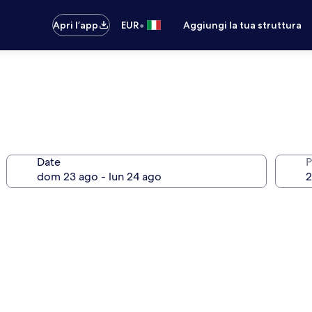
•
Apri l’app
EUR
Aggiungi la tua struttura
Date
P