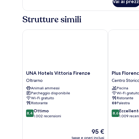
Vai ai prezz
Double
Room
Strutture simili
UNA Hotels Vittoria Firenze
Plus Florence
UNA
Plus
UNA Hotels Vittoria Firenze
Plus Floren
Hotels
Florence
Oltrarno
Centro Storico
Vittoria
-
Animali ammessi
Piscina
Firenze
Hostel
Parcheggio disponibile
Wi-Fi gratuit
Oltrarno
Centro
Wi-Fi gratuito
Ristorante
Storico
Ristorante
Palestra
di
8.4
8.6
Ottimo
Eccellent
Firenze
8,4
8,6
su
su
1.002 recensioni
1.009 recen
10,
10,
Ottimo,
Eccellente,
Il
95 €
1.002
1.009
prezzo
tasse e oneri inclusi
recensioni
recensioni