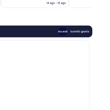
attuale
14 ago - 15 ago
recensioni
è
80 €
Accedi
Iscriviti gratis