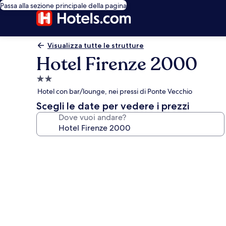
Passa alla sezione principale della pagina
Visualizza tutte le strutture
Hotel Firenze 2000
Struttura
a
Hotel con bar/lounge, nei pressi di Ponte Vecchio
2.0
Scegli le date per vedere i prezzi
stelle
Dove vuoi andare?
Galleria
fotografica
per
Hotel
Firenze
2000