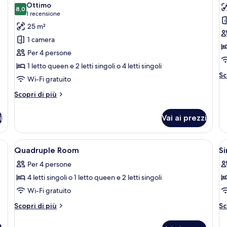
singoli
Ottimo
le
8,0
le
8,0 su 10
(1
1 recensione
foto
f
recensione)
25 m²
per
p
1 camera
Camera
M
Per 4 persone
quadrupla
f
1 letto queen e 2 letti singoli o 4 letti singoli
Al
Sc
Wi-Fi gratuito
de
pe
Altri
Scopri di più
Mo
dettagli
fa
per
i
Vai ai prezzi
Camera
quadrupla
o, letti aggiuntivi gratuiti
Apri
Una scrivania, ferro/asse da stiro, letti
A
2
Quadruple Room
S
tutte
t
Per 4 persone
le
le
4 letti singoli o 1 letto queen e 2 letti singoli
foto
f
per
p
Wi-Fi gratuito
Quadruple
S
Altri
Al
Scopri di più
Sc
Room
R
dettagli
de
per
pe