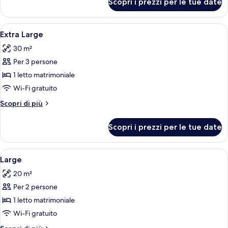
Scopri i prezzi per le tue date
Camera
Apri
Extra Large | Biancheria da letto di alt
7
Extra Large
tutte
30 m²
le
Per 3 persone
foto
per
1 letto matrimoniale
Extra
Wi-Fi gratuito
Large
Altri
Scopri di più
dettagli
per
Scopri i prezzi per le tue date
Extra
Large
Apri
Large | Biancheria da letto di alta qual
7
Large
tutte
20 m²
le
Per 2 persone
foto
per
1 letto matrimoniale
Large
Wi-Fi gratuito
Altri