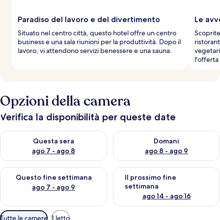
Paradiso del lavoro e del divertimento
Le avv
Situato nel centro città, questo hotel offre un centro
Scoprite
business e una sala riunioni per la produttività. Dopo il
ristorant
lavoro, vi attendono servizi benessere e una sauna.
vegetari
l'offert
Opzioni della camera
Verifica la disponibilità per queste date
Verifica la disponibilità per questa sera, ago 7 - ago 8
Verifica la disponibilità per d
Questa sera
Domani
ago 7 - ago 8
ago 8 - ago 9
Verifica la disponibilità per questo fine settimana, ago 7 - ago
Verifica la disponibilità per il
Questo fine settimana
Il prossimo fine
settimana
ago 7 - ago 9
ago 14 - ago 16
Filtri
Tutte le camere
1 letto