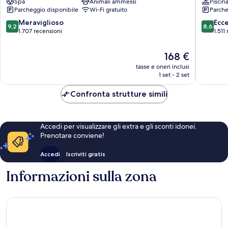
Spa
Animali ammessi
Piscin
Centro
Centro
Parcheggio disponibile
Wi-Fi gratuito
Parche
città
città
di
di
9.2
8.6
Meraviglioso
Ecc
9,2
8,6
Monaco
Monaco
su
su
1.707 recensioni
1.511
10,
10,
Meraviglioso,
Eccellen
Il
168 €
1.707
1.511
prezzo
tasse e oneri inclusi
recensioni
recensio
attuale
1 set - 2 set
è
168 €
Confronta strutture simili
Accedi per visualizzare gli extra e gli sconti idonei.
Prenotare conviene!
Accedi
Iscriviti gratis
Informazioni sulla zona