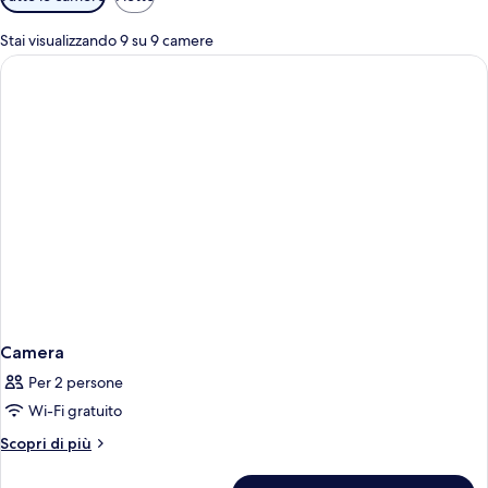
disponibili
per
Stai visualizzando 9 su 9 camere
le
camere
Camera
Per 2 persone
Wi-Fi gratuito
Altri
Scopri di più
dettagli
per