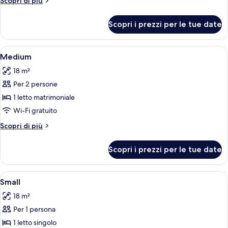
Scopri di più
dettagli
per
Scopri i prezzi per le tue date
Large
Apri
Medium | Biancheria da letto di alta qu
5
Medium
tutte
18 m²
le
Per 2 persone
foto
per
1 letto matrimoniale
Medium
Wi-Fi gratuito
Altri
Scopri di più
dettagli
per
Scopri i prezzi per le tue date
Medium
Apri
Camera d'albergo con un letto, un com
4
Small
tutte
18 m²
le
Per 1 persona
foto
per
1 letto singolo