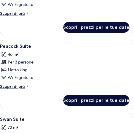
Small
Wi-Fi gratuito
Altri
Scopri di più
dettagli
per
Scopri i prezzi per le tue date
Small
Apri
Peacock Suite | Biancheria da letto di a
7
Peacock Suite
tutte
46 m²
le
Per 3 persone
foto
per
1 letto king
Peacock
Wi-Fi gratuito
Suite
Altri
Scopri di più
dettagli
per
Scopri i prezzi per le tue date
Peacock
Suite
Apri
Swan Suite | Biancheria da letto di alta
8
Swan Suite
tutte
72 m²
le