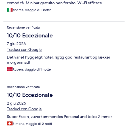
comodità. Minibar gratuito ben fornito, Wi-Fi efficace .
Parcheggio ideale a 150 mt.
andrea, viaggio di 1 notte
Recensione verificata
10/10 Eccezionale
7 giu 2026
Traduci con Google
Det var et hyggeligt hotel, rigtig god restaurant og lækker
morgenmad!
Ruben, viaggio di 1 notte
Recensione verificata
10/10 Eccezionale
2 giu 2026
Traduci con Google
Super Essen, zuvorkommendes Personal und tolles Zimmer.
Simona, viaggio di 2 notti