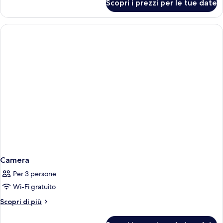
Scopri i prezzi per le tue date
Camera
Camera
Per 3 persone
Wi-Fi gratuito
Altri
Scopri di più
dettagli
per