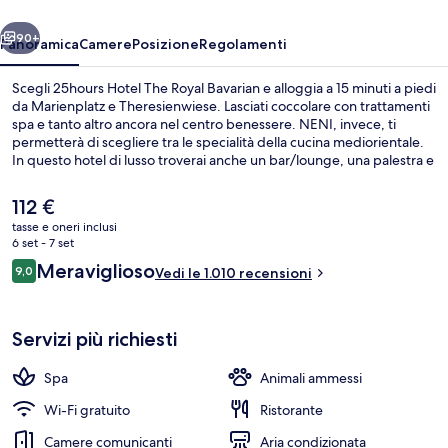
Bavarian
ietro
Avanti
90+
Panoramica
Camere
Posizione
Regolamenti
Scegli 25hours Hotel The Royal Bavarian e alloggia a 15 minuti a piedi
da Marienplatz e Theresienwiese. Lasciati coccolare con trattamenti
spa e tanto altro ancora nel centro benessere. NENI, invece, ti
permetterà di scegliere tra le specialità della cucina mediorientale.
In questo hotel di lusso troverai anche un bar/lounge, una palestra e
una sauna. Gli ospiti apprezzano molto il personale gentile e la
colazione. A breve distanza da Fermata del tram di Munich Central
Il
112 €
Station e Hauptbahnhof, prendere i mezzi pubblici sarà un gioco da
prezzo
tasse e oneri inclusi
ragazzi.
attuale
6 set - 7 set
Sala per riunioni
è
Recensioni
Meraviglioso
9,0
Vedi le 1.010 recensioni
112 €
9,0 su 10
Servizi più richiesti
Spa
Animali ammessi
Wi-Fi gratuito
Ristorante
Camere comunicanti
Aria condizionata