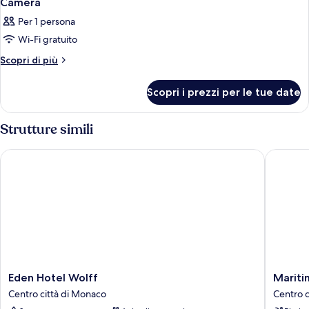
Camera
Per 1 persona
Wi-Fi gratuito
Altri
Scopri di più
dettagli
per
Scopri i prezzi per le tue date
Camera
Strutture simili
Eden Hotel Wolff
Maritim
Eden
Maritim
Eden Hotel Wolff
Mariti
Hotel
Hotel
Centro città di Monaco
Centro c
Wolff
Münche