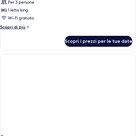
Per 3 persone
foto
per
1 letto king
Swan
Wi-Fi gratuito
Suite
Altri
Scopri di più
dettagli
per
Scopri i prezzi per le tue date
Swan
Suite