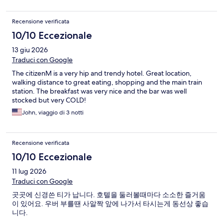
Recensione verificata
10/10 Eccezionale
13 giu 2026
Traduci con Google
The citizenM is a very hip and trendy hotel. Great location,
walking distance to great eating, shopping and the main train
station. The breakfast was very nice and the bar was well
stocked but very COLD!
John, viaggio di 3 notti
Recensione verificata
10/10 Eccezionale
11 lug 2026
Traduci con Google
곳곳에 신경쓴 티가 납니다. 호텔을 둘러볼때마다 소소한 즐거움
이 있어요. 우버 부를땐 사알짝 앞에 나가서 타시는게 동선상 좋습
니다.