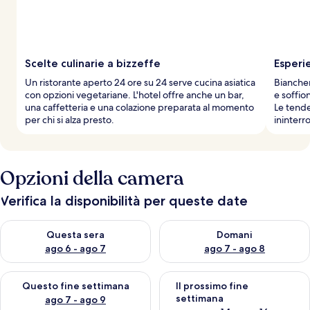
Scelte culinarie a bizzeffe
Esperi
Un ristorante aperto 24 ore su 24 serve cucina asiatica
Biancher
con opzioni vegetariane. L'hotel offre anche un bar,
e soffio
una caffetteria e una colazione preparata al momento
Le tende
per chi si alza presto.
ininterro
Opzioni della camera
Verifica la disponibilità per queste date
Verifica la disponibilità per questa sera, ago 6 - ago 7
Verifica la disponibilità per d
Questa sera
Domani
ago 6 - ago 7
ago 7 - ago 8
Verifica la disponibilità per questo fine settimana, ago 7 - ago
Verifica la disponibilità per il
Questo fine settimana
Il prossimo fine
settimana
ago 7 - ago 9