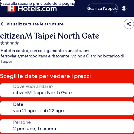
Passa alla sezione principale della pagina
Scarica l’app
Visualizza tutte le strutture
citizenM Taipei North Gate
Struttura
a
Hotel in centro, con collegamento a una stazione
4.0
ferroviaria/metropolitana e ristorante, vicino a Giardino botanico di
Taipei
stelle
Scegli le date per vedere i prezzi
Dove vuoi andare?
Date
Persone