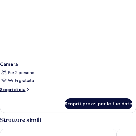
fiume
(View)
Camera
Per 2 persone
Wi-Fi gratuito
Altri
Scopri di più
dettagli
per
Scopri i prezzi per le tue date
Camera
Strutture simili
Caesar Park Hotel Taipei
Caesar M