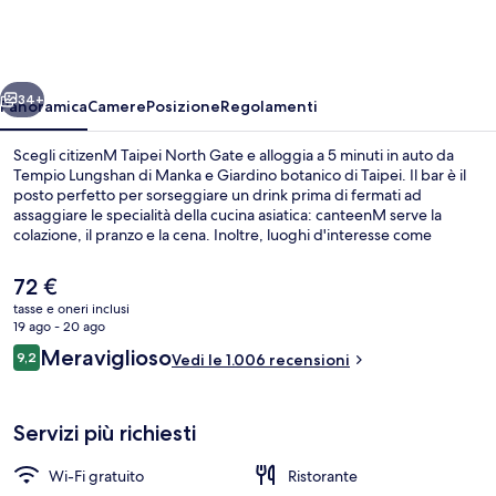
North
Gate
ietro
Avanti
34+
Panoramica
Camere
Posizione
Regolamenti
Scegli citizenM Taipei North Gate e alloggia a 5 minuti in auto da
Tempio Lungshan di Manka e Giardino botanico di Taipei. Il bar è il
posto perfetto per sorseggiare un drink prima di fermati ad
assaggiare le specialità della cucina asiatica: canteenM serve la
colazione, il pranzo e la cena. Inoltre, luoghi d'interesse come
National Taiwan Democracy Memorial Hall e Mercato notturno di
Ningxia si trovano a soli 5 minuti in auto. Le recensioni apprezzano la
Il
72 €
posizione comoda per i mezzi pubblici: Stazione LRT di Beimen si
prezzo
tasse e oneri inclusi
trova a 4 min e Stazione LRT di Ximen a 5 min.
attuale
19 ago - 20 ago
Vista dalla struttura
è
Recensioni
Meraviglioso
9,2
Vedi le 1.006 recensioni
72 €
9,2 su 10
Servizi più richiesti
Wi-Fi gratuito
Ristorante