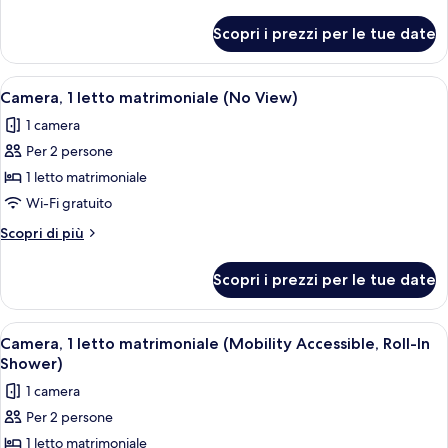
letto
dettagli
matrimoniale
per
Scopri i prezzi per le tue date
Camera,
(High
1
Floor)
letto
Apri
Una moderna camera d'albergo con un l
7
matrimoniale
Camera, 1 letto matrimoniale (No View)
tutte
(High
1 camera
Floor)
le
Per 2 persone
foto
per
1 letto matrimoniale
Camera,
Wi-Fi gratuito
1
Altri
Scopri di più
letto
dettagli
matrimoniale
per
Scopri i prezzi per le tue date
Camera,
(No
1
View)
letto
Apri
Un letto rifatto con biancheria bianca e
6
matrimoniale
Camera, 1 letto matrimoniale (Mobility Accessible, Roll-In
tutte
(No
Shower)
View)
le
1 camera
foto
Per 2 persone
per
1 letto matrimoniale
Camera,