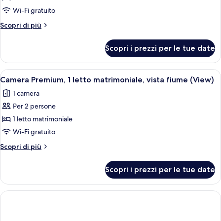
1
Wi-Fi gratuito
letto
Altri
Scopri di più
matrimoniale
dettagli
per
(Mobility
Scopri i prezzi per le tue date
Camera,
Accessible,
1
Roll-
letto
Apri
Un pannello di controllo con uno smar
8
In
matrimoniale
Camera Premium, 1 letto matrimoniale, vista fiume (View)
tutte
(Mobility
Shower)
1 camera
Accessible,
le
Roll-
Per 2 persone
foto
In
per
1 letto matrimoniale
Shower)
Camera
Wi-Fi gratuito
Premium,
Altri
Scopri di più
1
dettagli
letto
per
Scopri i prezzi per le tue date
Camera
matrimoniale,
Premium,
vista
1
fiume
letto
matrimoniale,
(View)
vista