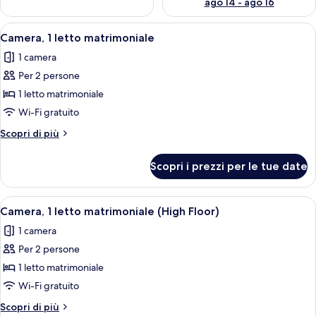
ago 14 - ago 16
Apri
Camera, 1 letto matrimoniale | Biancher
10
Camera, 1 letto matrimoniale
tutte
1 camera
le
Per 2 persone
foto
per
1 letto matrimoniale
Camera,
Wi-Fi gratuito
1
Altri
Scopri di più
letto
dettagli
matrimoniale
per
Scopri i prezzi per le tue date
Camera,
1
letto
Apri
Un pannello di controllo con uno smar
9
matrimoniale
Camera, 1 letto matrimoniale (High Floor)
tutte
1 camera
le
Per 2 persone
foto
per
1 letto matrimoniale
Camera,
Wi-Fi gratuito
1
Altri
Scopri di più