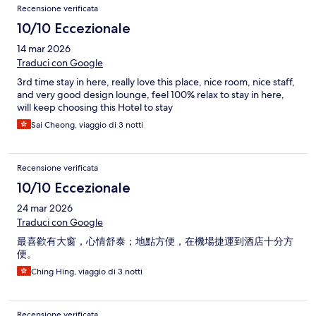
Recensione verificata
10/10 Eccezionale
14 mar 2026
Traduci con Google
3rd time stay in here, really love this place, nice room, nice staff,
and very good design lounge, feel 100% relax to stay in here,
will keep choosing this Hotel to stay
Sai Cheong, viaggio di 3 notti
Recensione verificata
10/10 Eccezionale
24 mar 2026
Traduci con Google
最喜歡有大窗，心情舒泰；地點方便，在機場捷運到酒店十分方
便。
Ching Hing, viaggio di 3 notti
Recensione verificata