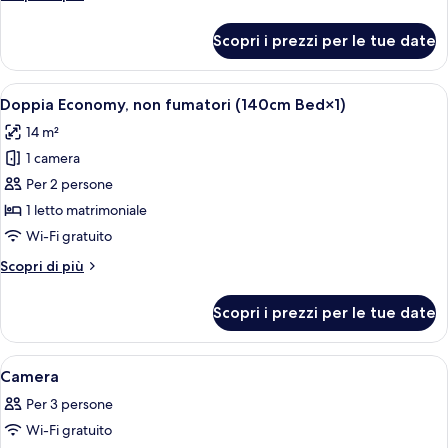
(140cm
dettagli
Bed×1)
per
Scopri i prezzi per le tue date
Doppia
Economy,
fumatori
Apri
Doppia Economy, non fumatori (140cm B
9
(140cm
Doppia Economy, non fumatori (140cm Bed×1)
tutte
Bed×1)
14 m²
le
1 camera
foto
per
Per 2 persone
Doppia
1 letto matrimoniale
Economy,
Wi-Fi gratuito
non
Altri
Scopri di più
fumatori
dettagli
(140cm
per
Scopri i prezzi per le tue date
Doppia
Bed×1)
Economy,
non
Apri
Una camera d'albergo con un letto, una
1
fumatori
Camera
tutte
(140cm
Per 3 persone
Bed×1)
le
Wi-Fi gratuito
foto