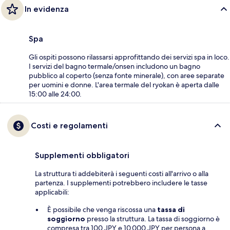
In evidenza
Spa
Gli ospiti possono rilassarsi approfittando dei servizi spa in loco.
I servizi del bagno termale/onsen includono un bagno
pubblico al coperto (senza fonte minerale), con aree separate
per uomini e donne. L'area termale del ryokan è aperta dalle
15:00 alle 24:00.
Costi e regolamenti
Supplementi obbligatori
La struttura ti addebiterà i seguenti costi all'arrivo o alla
partenza. I supplementi potrebbero includere le tasse
applicabili:
È possibile che venga riscossa una
tassa di
soggiorno
presso la struttura. La tassa di soggiorno è
compresa tra 100 JPY e 10.000 JPY per persona a