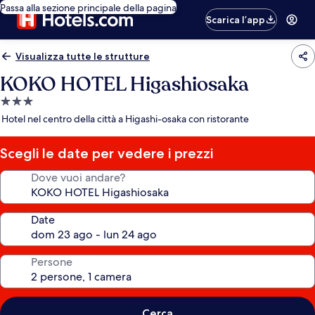
Passa alla sezione principale della pagina
Scarica l’app
Visualizza tutte le strutture
KOKO HOTEL Higashiosaka
Struttura
a
Hotel nel centro della città a Higashi-osaka con ristorante
3.0
stelle
Scegli le date per vedere i prezzi
Dove vuoi andare?
Date
Persone
Cerca