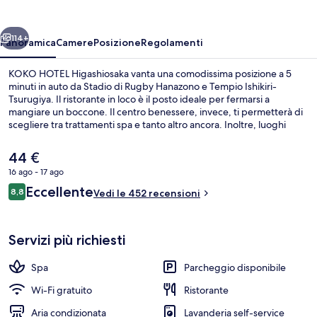
ietro
Avanti
114+
Panoramica
Camere
Posizione
Regolamenti
KOKO HOTEL Higashiosaka vanta una comodissima posizione a 5
minuti in auto da Stadio di Rugby Hanazono e Tempio Ishikiri-
Tsurugiya. Il ristorante in loco è il posto ideale per fermarsi a
mangiare un boccone. Il centro benessere, invece, ti permetterà di
scegliere tra trattamenti spa e tanto altro ancora. Inoltre, luoghi
d'interesse come Stadio Osaka Dome e Parco del Castello di Osaka
si trovano a poca distanza in auto dalla struttura. Altri viaggiatori
Il
44 €
apprezzano le condizioni generali della struttura. Approfitta dei
prezzo
16 ago - 17 ago
mezzi pubblici nelle vicinanze: Stazione di Nagata è a 2 min e
attuale
Stazione di Aramoto a 14 min a piedi.
Recensioni
Eccellente
Bagni termali
8,8
è
Vedi le 452 recensioni
8,8 su 10
44 €
Servizi più richiesti
Spa
Parcheggio disponibile
Wi-Fi gratuito
Ristorante
Aria condizionata
Lavanderia self-service