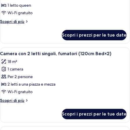
Doppia
1 letto queen
Standard,
Wi-Fi gratuito
non
Altri
Scopri di più
fumatori
dettagli
(160cm
per
Scopri i prezzi per le tue date
Doppia
Bed×1)
Standard,
non
Apri
Una camera d'albergo con un letto, una
7
fumatori
Camera con 2 letti singoli, fumatori (120cm Bed×2)
tutte
(160cm
18 m²
Bed×1)
le
1 camera
foto
per
Per 2 persone
Camera
2 letti a una piazza e mezza
con
Wi-Fi gratuito
2
Altri
Scopri di più
letti
dettagli
singoli,
per
Scopri i prezzi per le tue date
Camera
fumatori
con
(120cm
2
Apri
Una camera d'albergo con due letti, un