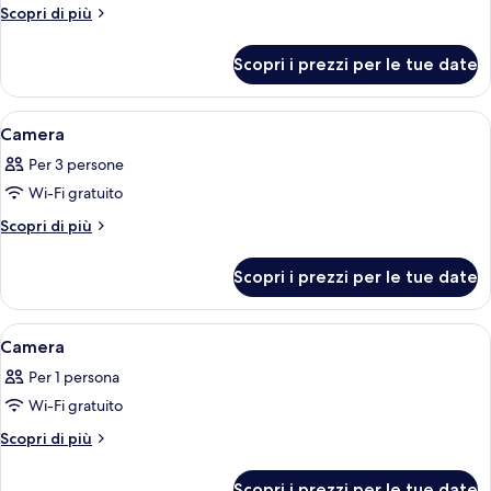
per
Altri
Scopri di più
dettagli
Camera
per
Scopri i prezzi per le tue date
Camera
Apri
Copriletto in piuma, una scrivania, te
5
Camera
tutte
Per 3 persone
le
Wi-Fi gratuito
foto
per
Altri
Scopri di più
dettagli
Camera
per
Scopri i prezzi per le tue date
Camera
Apri
Una camera d'albergo con un letto, una
5
Camera
tutte
Per 1 persona
le
Wi-Fi gratuito
foto
per
Altri
Scopri di più
dettagli
Camera
per
Scopri i prezzi per le tue date