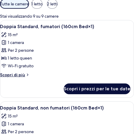
Filtri
Tutte le camere
1 letto
2 letti
disponibili
per
Stai visualizzando 9 su 9 camere
le
Apri
Doppia Standard, fumatori (160cm Bed×1
6
Doppia Standard, fumatori (160cm Bed×1)
camere
tutte
15 m²
le
1 camera
foto
per
Per 2 persone
Doppia
1 letto queen
Standard,
Wi-Fi gratuito
fumatori
Altri
Scopri di più
(160cm
dettagli
Bed×1)
per
Scopri i prezzi per le tue date
Doppia
Standard,
fumatori
Apri
Doppia Standard, non fumatori (160cm 
9
(160cm
Doppia Standard, non fumatori (160cm Bed×1)
tutte
Bed×1)
15 m²
le
1 camera
foto
per
Per 2 persone