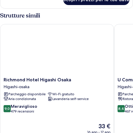
Camera
Strutture simili
Richmond Hotel Higashi Osaka
U Commu
Richmond
U
Richmond Hotel Higashi Osaka
U Com
Hotel
Commun
Higashi-osaka
Higashi
Higashi
Hotel
Parcheggio disponibile
Wi-Fi gratuito
Parche
Osaka
Higashi-
Aria condizionata
Lavanderia self-service
Ristor
Higashi-
osaka
osaka
9.0
8.4
Meraviglioso
Ott
9,0
8,4
su
su
479 recensioni
467 r
10,
10,
Meraviglioso,
Ottimo,
Il
33 €
479
467
prezzo
16 ago - 17 ago
recensioni
recensio