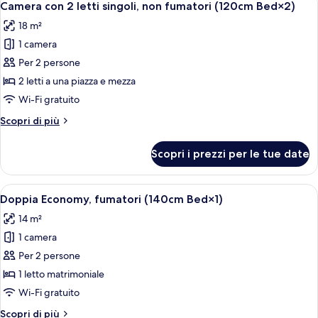
Bed×2)
7
letti
Camera con 2 letti singoli, non fumatori (120cm Bed×2)
tutte
singoli,
18 m²
fumatori
le
(120cm
1 camera
foto
Bed×2)
per
Per 2 persone
Camera
2 letti a una piazza e mezza
con
Wi-Fi gratuito
2
Altri
Scopri di più
letti
dettagli
singoli,
per
Scopri i prezzi per le tue date
Camera
non
con
fumatori
2
Apri
Una camera d'albergo con un letto, un
(120cm
8
letti
Doppia Economy, fumatori (140cm Bed×1)
tutte
Bed×2)
singoli,
14 m²
non
le
fumatori
1 camera
foto
(120cm
per
Per 2 persone
Bed×2)
Doppia
1 letto matrimoniale
Economy,
Wi-Fi gratuito
fumatori
Altri
Scopri di più