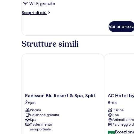
Wi-Fi gratuito
Altri
Scopri di più
dettagli
per
Vai ai prezz
Camera
Strutture simili
Radisson Blu Resort & Spa, Split
AC Hotel by M
Radisson
AC
Radisson Blu Resort & Spa, Split
AC Hotel by
Blu
Hotel
Žnjan
Brda
Resort
by
Piscina
Piscina
&
Marriott
Colazione gratuita
Spa
Spa,
Split
Spa
Animali amm
Split
Brda
Trasferimento
Parcheggio d
Žnjan
aeroportuale
9.4
Eccezion