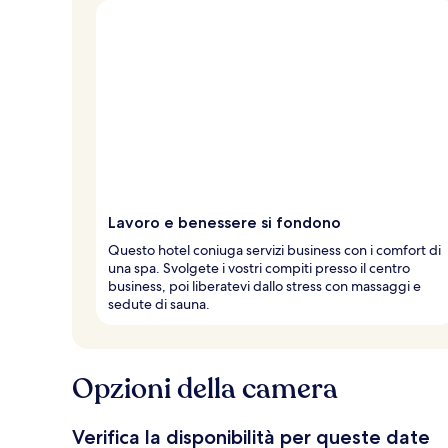
l
t
e
d
e
i
v
i
a
g
Lavoro e benessere si fondono
g
i
Questo hotel coniuga servizi business con i comfort di
a
una spa. Svolgete i vostri compiti presso il centro
t
business, poi liberatevi dallo stress con massaggi e
o
sedute di sauna.
r
i
Opzioni della camera
Verifica la disponibilità per queste date