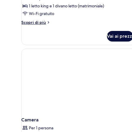
Suite
1 letto king e 1 divano letto (matrimoniale)
Premium,
Wi-Fi gratuito
idromassaggio,
Altri
Scopri di più
vista
dettagli
mare
per
Vai ai prezz
Suite
Premium,
idromassaggio,
vista
mare
Camera
Per 1 persona