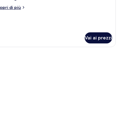
assic
tri
opri di più
ouble
ttagli
r
oom
assic
uble
oom
Vai ai prezzi