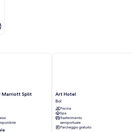
i
arriott Split
Art Hotel
Art
 Marriott Split
Art Hotel
Hotel
Bol
Bol
Piscina
Spa
essi
Trasferimento
isponibile
aeroportuale
Parcheggio gratuito
ale