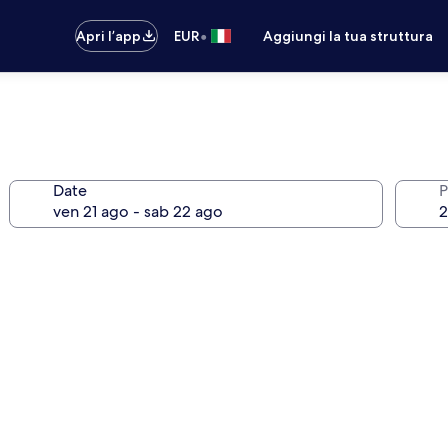
•
Apri l’app
EUR
Aggiungi la tua struttura
Date
P