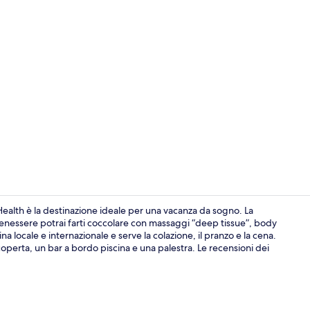
Suite Premiu
Health è la destinazione ideale per una vacanza da sogno. La
enessere potrai farti coccolare con massaggi “deep tissue”, body
a locale e internazionale e serve la colazione, il pranzo e la cena.
Interni
a coperta, un bar a bordo piscina e una palestra. Le recensioni dei