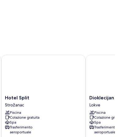
Hotel Split
Dioklecijan Hotel & Re
Hotel
Dioklecijan
Hotel Split
Dioklecijan Hotel & 
Split
Hotel
Strožanac
Lokve
Strožanac
&
Piscina
Piscina
Residence
Colazione gratuita
Colazione gratuita
Lokve
Spa
Spa
Trasferimento
Trasferimento
aeroportuale
aeroportuale