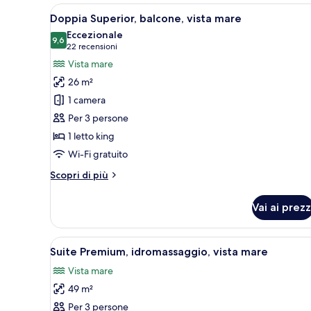
vista
Apri
Un balcone con tavolo e sedie, v
matrimoniale
9
Doppia Superior, balcone, vista mare
cortile
o
tutte
Eccezionale
2
le
9,6
9,6 su 10
(22
22 recensioni
letti
foto
singoli,
recensioni)
Vista mare
vista
per
26 m²
cortile
Doppia
1 camera
Superior,
Per 3 persone
balcone,
1 letto king
vista
mare
Wi-Fi gratuito
Altri
Scopri di più
dettagli
per
Vai ai prezz
Doppia
Superior,
balcone,
Apri
Un bagno moderno con una vasc
7
vista
Suite Premium, idromassaggio, vista mare
tutte
mare
Vista mare
le
49 m²
foto
per
Per 3 persone