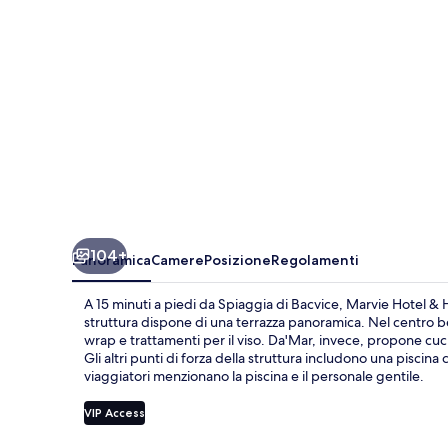
104+
Panoramica
Camere
Posizione
Regolamenti
A 15 minuti a piedi da Spiaggia di Bacvice, Marvie Hotel & 
struttura dispone di una terrazza panoramica. Nel centro b
wrap e trattamenti per il viso. Da'Mar, invece, propone cucin
Gli altri punti di forza della struttura includono una piscin
viaggiatori menzionano la piscina e il personale gentile.
VIP Access