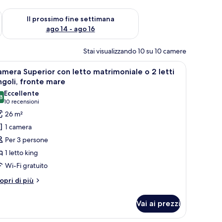
ne settimana, ago 7 - ago 9
Verifica la disponibilità per il prossimo fine settimana, ago 14 
Il prossimo fine settimana
ago 14 - ago 16
Stai visualizzando 10 su 10 camere
odino, una TV, una lampada, una sedia e una scrivania con un vassoio di cib
pri
Camera Superior con letto matrimoniale o 2 let
9
mera Superior con letto matrimoniale o 2 letti
utte
ngoli, fronte mare
Eccellente
8
oto
8,8 su 10
(10
10 recensioni
er
recensioni)
26 m²
amera
1 camera
uperior
Per 3 persone
on
1 letto king
etto
Wi-Fi gratuito
atrimoniale
tri
opri di più
ttagli
r
tti
Vai ai prezzi
amera
ngoli,
perior