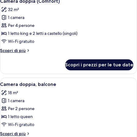
Camera doppia (Comfort)
tutte
32 m²
le
1 camera
foto
per
Per 4 persone
Camera
1 letto king e 2 letti a castello (singoli)
doppia
Wi-Fi gratuito
(Comfort)
Altri
Scopri di più
dettagli
per
Scopri i prezzi per le tue date
Camera
doppia
(Comfort)
Apri
Una camera da letto moderna con un l
4
Camera doppia, balcone
tutte
18 m²
le
1 camera
foto
per
Per 2 persone
Camera
1 letto queen
doppia,
Wi-Fi gratuito
balcone
Altri
Scopri di più