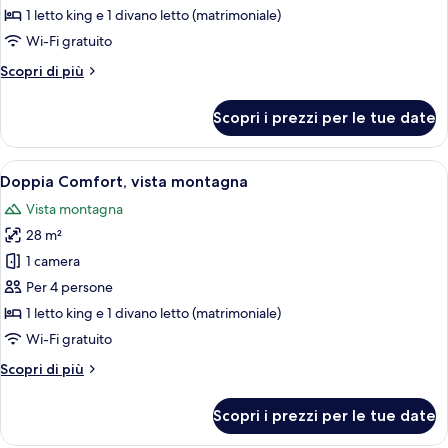
Superior,
1 letto king e 1 divano letto (matrimoniale)
vista
Wi-Fi gratuito
montagna
Altri
Scopri di più
dettagli
per
Scopri i prezzi per le tue date
Doppia
Superior,
vista
Apri
Una camera da letto moderna con un l
6
montagna
Doppia Comfort, vista montagna
tutte
Vista montagna
le
28 m²
foto
per
1 camera
Doppia
Per 4 persone
Comfort,
1 letto king e 1 divano letto (matrimoniale)
vista
Wi-Fi gratuito
montagna
Altri
Scopri di più
dettagli
per
Scopri i prezzi per le tue date
Doppia
Comfort,