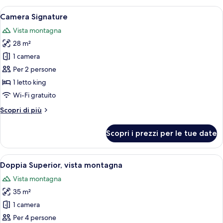
(Comfort)
Apri
Una camera da letto moderna con un l
7
Camera Signature
tutte
Vista montagna
le
28 m²
foto
per
1 camera
Camera
Per 2 persone
Signature
1 letto king
Wi-Fi gratuito
Altri
Scopri di più
dettagli
per
Scopri i prezzi per le tue date
Camera
Signature
Apri
Una camera da letto moderna con un l
9
Doppia Superior, vista montagna
tutte
Vista montagna
le
35 m²
foto
per
1 camera
Doppia
Per 4 persone