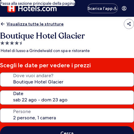
Passa alla sezione principale della pagina
Scarica l’app
Visualizza tutte le strutture
Boutique Hotel Glacier
Struttura
a
Hotel di lusso a Grindelwald con spa e ristorante
4.5
stelle
Scegli le date per vedere i prezzi
Dove vuoi andare?
Date
Persone
Cerca