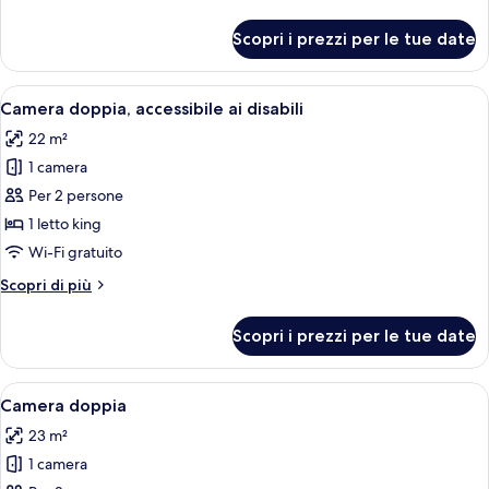
dettagli
per
Scopri i prezzi per le tue date
Camera
doppia,
balcone
Apri
Una camera da letto moderna con un l
6
Camera doppia, accessibile ai disabili
tutte
22 m²
le
1 camera
foto
per
Per 2 persone
Camera
1 letto king
doppia,
Wi-Fi gratuito
accessibile
Altri
Scopri di più
ai
dettagli
disabili
per
Scopri i prezzi per le tue date
Camera
doppia,
accessibile
Apri
Una camera da letto moderna con un l
7
ai
Camera doppia
tutte
disabili
23 m²
le
1 camera
foto