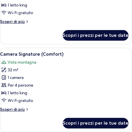
Signature
1 letto king
(Sunrise)
Wi-Fi gratuito
Altri
Scopri di più
dettagli
per
Scopri i prezzi per le tue date
Camera
Signature
(Sunrise)
Apri
Una camera da letto moderna con un l
10
Camera Signature (Comfort)
tutte
Vista montagna
le
32 m²
foto
per
1 camera
Camera
Per 4 persone
Signature
1 letto king
(Comfort)
Wi-Fi gratuito
Altri
Scopri di più
dettagli
per
Scopri i prezzi per le tue date
Camera
Signature