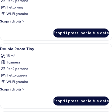
per
Per 2 persone
Camera
1 letto king
doppia
Wi-Fi gratuito
Altri
Scopri di più
dettagli
per
Scopri i prezzi per le tue date
Camera
doppia
Apri
Una camera da letto moderna con un l
4
Double Room Tiny
tutte
15 m²
le
1 camera
foto
per
Per 2 persone
Double
1 letto queen
Room
Wi-Fi gratuito
Tiny
Altri
Scopri di più
dettagli
per
Scopri i prezzi per le tue date
Double
Room
Tiny