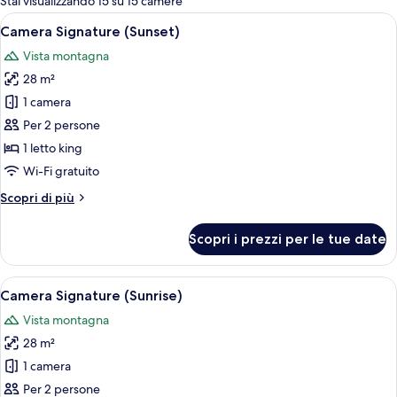
Stai visualizzando 15 su 15 camere
le
Apri
Area piscina con veranda in legno e v
11
Camera Signature (Sunset)
camere
tutte
Vista montagna
le
28 m²
foto
per
1 camera
Camera
Per 2 persone
Signature
1 letto king
(Sunset)
Wi-Fi gratuito
Altri
Scopri di più
dettagli
per
Scopri i prezzi per le tue date
Camera
Signature
(Sunset)
Apri
Un patio in legno con una vasca idrom
14
Camera Signature (Sunrise)
tutte
Vista montagna
le
28 m²
foto
per
1 camera
Camera
Per 2 persone