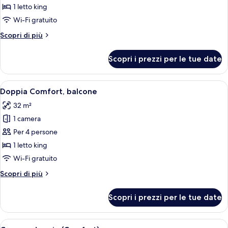
doppia
1 letto king
Wi-Fi gratuito
Altri
Scopri di più
dettagli
per
Scopri i prezzi per le tue date
Camera
doppia
Apri
Una camera da letto moderna con un l
5
Doppia Comfort, balcone
tutte
32 m²
le
1 camera
foto
per
Per 4 persone
Doppia
1 letto king
Comfort,
Wi-Fi gratuito
balcone
Altri
Scopri di più
dettagli
per
Scopri i prezzi per le tue date
Doppia
Comfort,
balcone
Apri
Una camera da letto moderna con un l
6