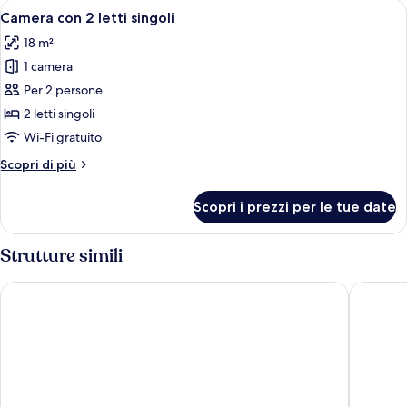
Apri
Camera d'albergo con una scrivania in 
3
Camera con 2 letti singoli
tutte
18 m²
le
1 camera
foto
per
Per 2 persone
Camera
2 letti singoli
con
Wi-Fi gratuito
2
Altri
Scopri di più
letti
dettagli
singoli
per
Scopri i prezzi per le tue date
Camera
con
2
Strutture simili
letti
singoli
Eiger Mountain & Soul Resort
BERGWEL