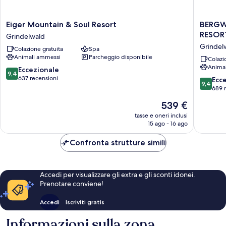
Eiger
BERGW
Eiger Mountain & Soul Resort
BERGW
Mountain
GRINDE
RESOR
Grindelwald
&
|
Grindel
Colazione gratuita
Spa
Soul
ALPINE
Animali ammessi
Parcheggio disponibile
Resort
DESIGN
Colazi
Anima
Grindelwald
RESORT
9.4
Eccezionale
9,4
Grindel
su
637 recensioni
9.4
Ecc
9,4
10,
su
689 
Eccezionale,
10,
Il
539 €
637
Eccezion
prezzo
recensioni
689
tasse e oneri inclusi
attuale
15 ago - 16 ago
recensio
è
539 €
Confronta strutture simili
Accedi per visualizzare gli extra e gli sconti idonei.
Prenotare conviene!
Accedi
Iscriviti gratis
Informazioni sulla zona