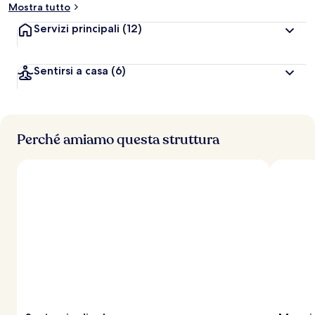
Mostra tutto
a
z
Servizi principali
(12)
i
o
n
Sentirsi a casa
(6)
i
p
i
ù
Perché amiamo questa struttura
a
l
t
e
d
e
i
v
i
a
g
g