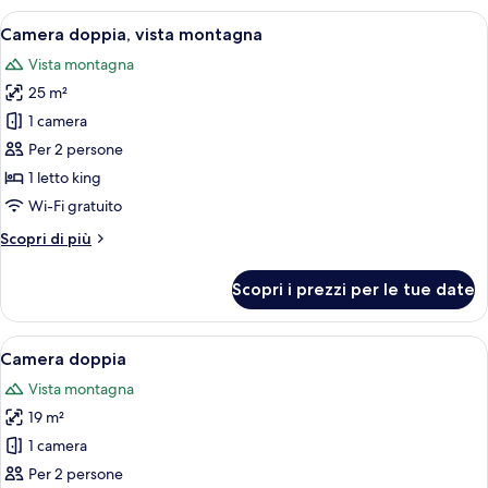
vista
Apri
Una camera d'albergo moderna con un 
8
montagna
Camera doppia, vista montagna
tutte
Vista montagna
le
25 m²
foto
per
1 camera
Camera
Per 2 persone
doppia,
1 letto king
vista
Wi-Fi gratuito
montagna
Altri
Scopri di più
dettagli
per
Scopri i prezzi per le tue date
Camera
doppia,
vista
Apri
Una camera da letto moderna con un l
4
montagna
Camera doppia
tutte
Vista montagna
le
19 m²
foto
per
1 camera
Camera
Per 2 persone