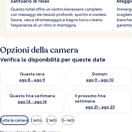
Santuario di relax
Maggio
i
Questo hotel offre un centro benessere completo
Immerget
a
con massaggi dei tessuti profondi, sportivi e svedesi.
scegliet
t
Sauna, vasca idromassaggio e bagno turco creano
biancher
o
l'esperienza di un ritiro in montagna.
garanti
r
i
Opzioni della camera
Verifica la disponibilità per queste date
Verifica la disponibilità per questa sera, ago 8 - ago 9
Verifica la disponibilità per d
Questa sera
Domani
ago 8 - ago 9
ago 9 - ago 10
Verifica la disponibilità per questo fine settimana, ago 14 - ag
Verifica la disponibilità per i
Questo fine settimana
Il prossimo fine
settimana
ago 14 - ago 16
ago 21 - ago 23
Filtri
Tutte le camere
1 letto
2 letti
3+ letti
disponibili
per