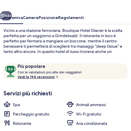
ietro
Avanti
114+
Panoramica
Camere
Posizione
Regolamenti
Vicino a una stazione ferroviaria, Boutique Hotel Glacier è la scelta
perfetta per un soggiorno a Grindelwald. Il ristorante in loco è
perfetto per fermarsi a mangiare un boccone, mentre il centro
benessere ti permetterà di scegliere tra massaggi “deep tissue” e
tanto altro ancora. In questo hotel di lusso troverai anche un
bar/lounge, una palestra e una vasca idromassaggio. Le recensioni
degli ospiti lodano il personale gentile della struttura.
Recensioni
9,6
Più popolare
C
su
Con le valutazioni più alte dei viaggiatori
o
Vedi le 194 recensioni
10,
Camera Signature (Sunrise) | Terrazza
n
Più
popolare
Servizi più richiesti
l
e
Spa
Animali ammessi
v
a
Parcheggio gratuito
Wi-Fi gratuito
l
Ristorante
Aria condizionata
u
t