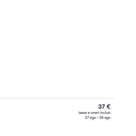
Classic | Wi-Fi gratuito, lenzuola
Il
37 €
prezzo
tasse e oneri inclusi
attuale
27 ago - 28 ago
Dettaglio interni
è
37 €