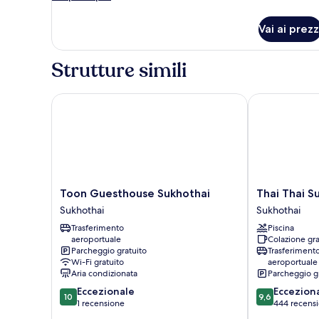
letto
dettagli
king,
per
Vai ai prezz
Doppia
bagno
Standard,
condiviso
1
Strutture simili
letto
king,
bagno
Toon Guesthouse Sukhothai
Thai Thai Suk
condiviso
Toon
Thai
Toon Guesthouse Sukhothai
Thai Thai S
Guesthouse
Thai
Sukhothai
Sukhothai
Sukhothai
Sukhothai
Trasferimento
Piscina
Sukhothai
Resort
aeroportuale
Colazione gra
Sukhothai
Parcheggio gratuito
Trasferiment
Wi-Fi gratuito
aeroportuale
Aria condizionata
Parcheggio g
10.0
9.6
Eccezionale
Eccezion
10
9,6
su
su
1 recensione
444 recensi
10,
10,