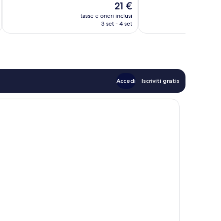
Il
21 €
Eccellente,
prezzo
44
tasse e oneri inclusi
t
attuale
3 set - 4 set
recensioni
è
21 €
Accedi
Iscriviti gratis