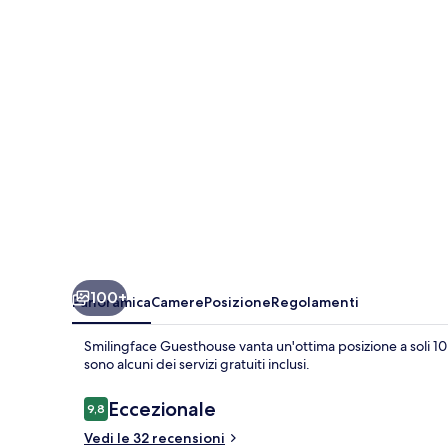
100+
Panoramica
Camere
Posizione
Regolamenti
Smilingface Guesthouse vanta un'ottima posizione a soli 10
sono alcuni dei servizi gratuiti inclusi.
Recensioni
Eccezionale
9,8
9,8 su 10
Vedi le 32 recensioni