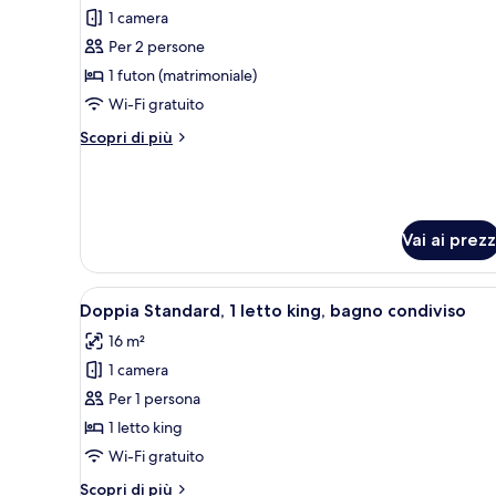
tutte
king
1 camera
le
Per 2 persone
foto
per
1 futon (matrimoniale)
Tenda
Wi-Fi gratuito
Altri
Scopri di più
dettagli
per
Tenda
Vai ai prezz
Apri
Una camera d'albergo con un let
6
Doppia Standard, 1 letto king, bagno condiviso
tutte
16 m²
le
1 camera
foto
per
Per 1 persona
Doppia
1 letto king
Standard,
Wi-Fi gratuito
1
Altri
Scopri di più