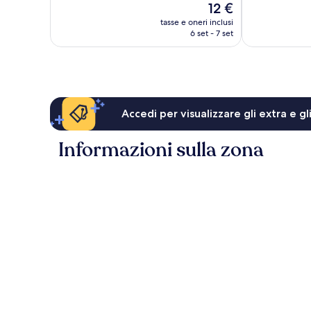
Il
12 €
Eccezionale,
Eccezionale,
prezzo
1
444
tasse e oneri inclusi
attuale
6 set - 7 set
recensione
recensioni
è
12 €
Accedi per visualizzare gli extra e g
Informazioni sulla zona