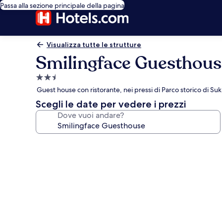
Passa alla sezione principale della pagina
Visualizza tutte le strutture
Smilingface Guesthous
Struttura
a
Guest house con ristorante, nei pressi di Parco storico di Su
2.5
Scegli le date per vedere i prezzi
stelle
Dove vuoi andare?
Galleria
fotografica
per
Smilingface
Guesthouse