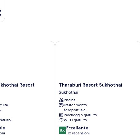
i
hothai Resort
Tharaburi Resort Sukhothai
Tharaburi
ukhothai Resort
Tharaburi Resort Sukhothai
Resort
Sukhothai
Sukhothai
Piscina
Sukhothai
tuita
Trasferimento
o
aeroportuale
Parcheggio gratuito
ratuito
Wi-Fi gratuito
8.6
ale
Eccellente
8,6
su
oni
110 recensioni
10,