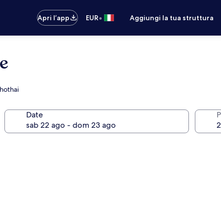
•
Apri l’app
EUR
Aggiungi la tua struttura
e
khothai
Date
P