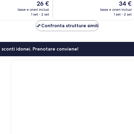
Il
Il
26 €
34 €
Eccellente,
prezzo
prezzo
110
tasse e oneri inclusi
tasse e oneri inclusi
attuale
attuale
1 set - 2 set
1 set - 2 set
recensioni
è
è
26 €
34 €
Confronta strutture simili
li sconti idonei. Prenotare conviene!