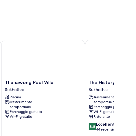
Thanawong Pool Villa
The History Cafe' & G
Thanawong
The
Thanawong Pool Villa
The History Cafe' &
Pool
History
Sukhothai
Sukhothai
Villa
Cafe'
Piscina
Trasferimento
Sukhothai
&
Trasferimento
aeroportuale
Guesthouse
aeroportuale
Parcheggio gratuito
Sukhothai
Parcheggio gratuito
Wi-Fi gratuito
Wi-Fi gratuito
Ristorante
8.8
Eccellente
8,8
su
44 recensioni
10,