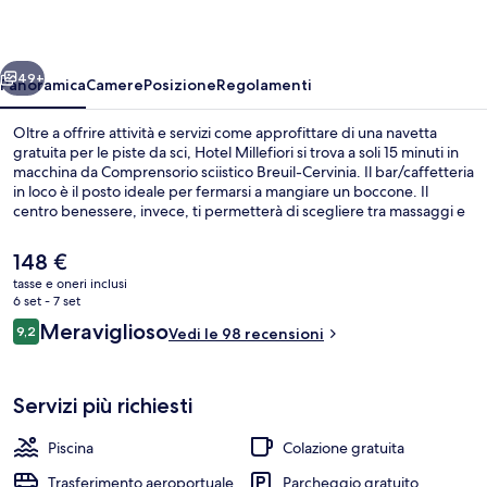
ietro
Avanti
49+
Panoramica
Camere
Posizione
Regolamenti
Oltre a offrire attività e servizi come approfittare di una navetta
gratuita per le piste da sci, Hotel Millefiori si trova a soli 15 minuti in
macchina da Comprensorio sciistico Breuil-Cervinia. Il bar/caffetteria
in loco è il posto ideale per fermarsi a mangiare un boccone. Il
centro benessere, invece, ti permetterà di scegliere tra massaggi e
tanto altro ancora. Gli altri punti di forza della struttura sono una
piscina all'aperto, un bar/lounge e una vasca idromassaggio. Infine,
Il
148 €
potrai approfittare di ski pass, deposito sci, noleggio attrezzatura da
prezzo
tasse e oneri inclusi
sci e anche di lezioni di sci.
attuale
6 set - 7 set
Lounge
è
Recensioni
Meraviglioso
9,2
Vedi le 98 recensioni
148 €
9,2 su 10
Servizi più richiesti
Piscina
Colazione gratuita
Trasferimento aeroportuale
Parcheggio gratuito