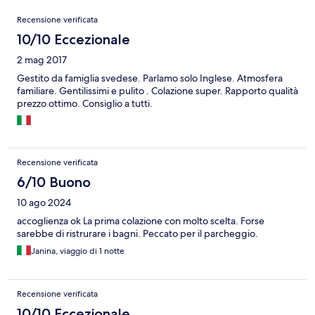
Recensioni
Recensione verificata
10/10 Eccezionale
2 mag 2017
Gestito da famiglia svedese. Parlamo solo Inglese. Atmosfera
familiare. Gentilissimi e pulito . Colazione super. Rapporto qualità
prezzo ottimo. Consiglio a tutti.
Recensione verificata
6/10 Buono
10 ago 2024
accoglienza ok La prima colazione con molto scelta. Forse
sarebbe di ristrurare i bagni. Peccato per il parcheggio.
Janina, viaggio di 1 notte
Recensione verificata
10/10 Eccezionale