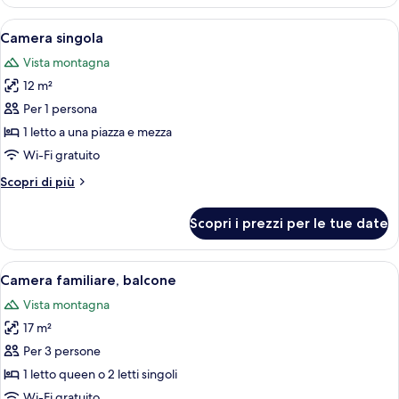
doppia,
balcone
Apri
Una stanza con pavimento in legno, un 
5
Camera singola
tutte
Vista montagna
le
12 m²
foto
per
Per 1 persona
Camera
1 letto a una piazza e mezza
singola
Wi-Fi gratuito
Altri
Scopri di più
dettagli
per
Scopri i prezzi per le tue date
Camera
singola
Apri
Un letto con lenzuola bianche e due cu
4
Camera familiare, balcone
tutte
Vista montagna
le
17 m²
foto
per
Per 3 persone
Camera
1 letto queen o 2 letti singoli
familiare,
Wi-Fi gratuito