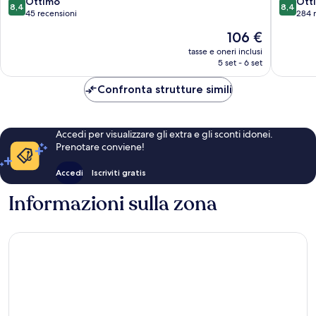
8.4
8.4
Ottimo
Ott
8,4
8,4
su
su
45 recensioni
284 
10,
10,
Il
106 €
Ottimo,
Ottimo,
prezzo
45
284
tasse e oneri inclusi
attuale
5 set - 6 set
recensioni
recensio
è
106 €
Confronta strutture simili
Accedi per visualizzare gli extra e gli sconti idonei.
Prenotare conviene!
Accedi
Iscriviti gratis
Informazioni sulla zona