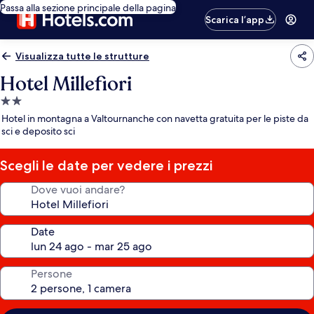
Passa alla sezione principale della pagina
Scarica l’app
Visualizza tutte le strutture
Hotel Millefiori
Struttura
a
Hotel in montagna a Valtournanche con navetta gratuita per le piste da
2.0
sci e deposito sci
stelle
Scegli le date per vedere i prezzi
Dove vuoi andare?
Date
Persone