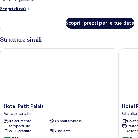
balcone
Altri
Scopri di più
dettagli
per
Scopri i prezzi per le tue date
Camera
familiare,
balcone
Strutture simili
Hotel Petit Palais
Hotel Re
Hotel
Hotel
Hotel Petit Palais
Hotel 
Petit
Rendez
Valtournenche
Chatillo
Palais
Vous
Trasferimento
Animali ammessi
Colazi
Valtournenche
Chatillo
aeroportuale
Trasfe
Wi-Fi gratuito
Ristorante
aeropo