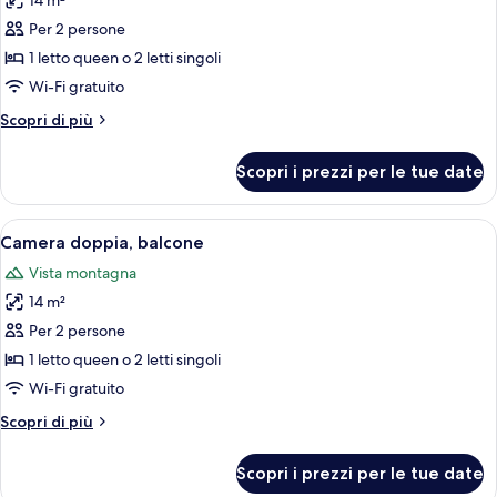
14 m²
foto
per
Per 2 persone
Doppia
1 letto queen o 2 letti singoli
Deluxe
Wi-Fi gratuito
Altri
Scopri di più
dettagli
per
Scopri i prezzi per le tue date
Doppia
Deluxe
Apri
Un letto con cuscini grigi e una copert
7
Camera doppia, balcone
tutte
Vista montagna
le
14 m²
foto
per
Per 2 persone
Camera
1 letto queen o 2 letti singoli
doppia,
Wi-Fi gratuito
balcone
Altri
Scopri di più
dettagli
per
Scopri i prezzi per le tue date
Camera