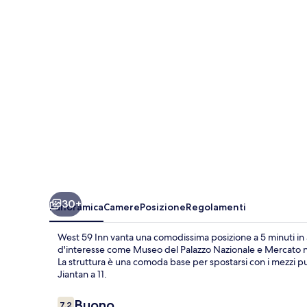
30+
Panoramica
Camere
Posizione
Regolamenti
West 59 Inn vanta una comodissima posizione a 5 minuti in 
d'interesse come Museo del Palazzo Nazionale e Mercato not
La struttura è una comoda base per spostarsi con i mezzi pubb
Jiantan a 11.
Recensioni
Buono
7,2