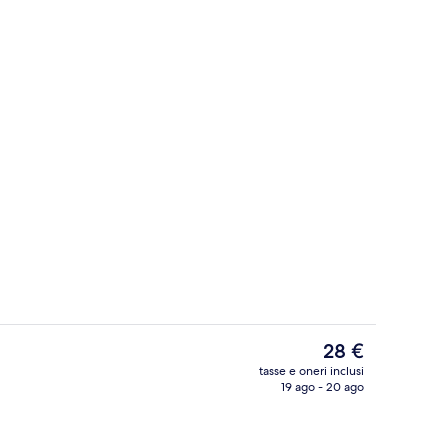
Salottino della hall
Il
28 €
prezzo
tasse e oneri inclusi
attuale
19 ago - 20 ago
c | Una scrivania, tende oscuranti, Wi-Fi gratuito
Doppia Standard | Televisione
è
28 €