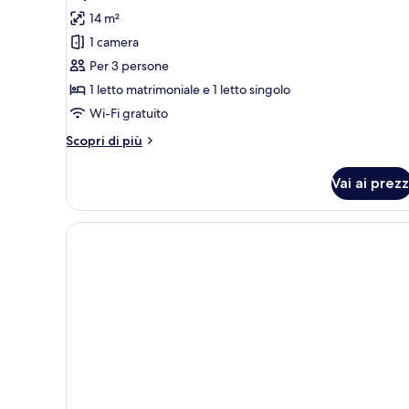
tutte
14 m²
le
1 camera
foto
per
Per 3 persone
Tripla
1 letto matrimoniale e 1 letto singolo
Classic
Wi-Fi gratuito
Altri
Scopri di più
dettagli
per
Vai ai prezz
Tripla
Classic