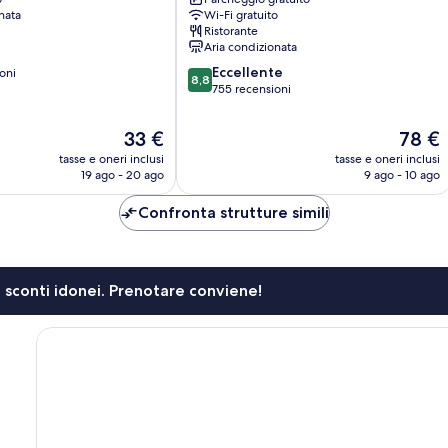
nata
Wi-Fi gratuito
Ristorante
Aria condizionata
8.8
Eccellente
oni
8,8
su
755 recensioni
10,
Eccellente,
Il
Il
33 €
78 €
755
prezzo
prezzo
tasse e oneri inclusi
tasse e oneri inclusi
recensioni
attuale
attuale
19 ago - 20 ago
9 ago - 10 ago
è
è
33 €
78 €
Confronta strutture simili
li sconti idonei. Prenotare conviene!