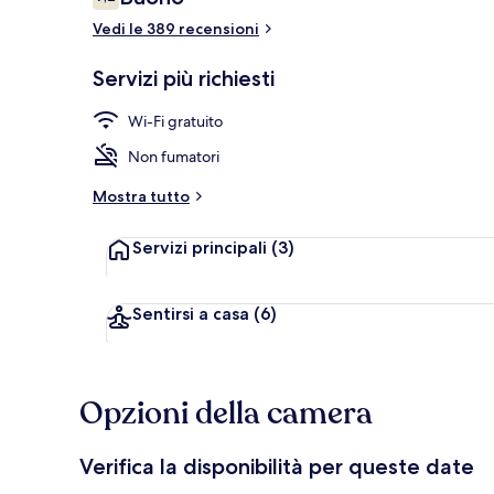
7,2 su 10
Vedi le 389 recensioni
Salottino dell
Servizi più richiesti
Wi-Fi gratuito
Non fumatori
Mostra tutto
Servizi principali
(3)
Sentirsi a casa
(6)
Opzioni della camera
Verifica la disponibilità per queste date