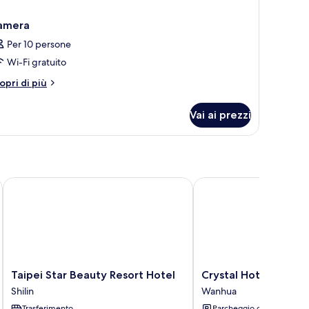
amera
Per 10 persone
Wi-Fi gratuito
tri
opri di più
ttagli
r
Vai ai prezzi
amera
Taipei Star Beauty Resort Hotel
Crystal Hotel
Taipei
Crystal
Taipei Star Beauty Resort Hotel
Crystal Hotel
Star
Hotel
Shilin
Wanhua
Beauty
Wanhua
Trasferimento
Parcheggio gratuito