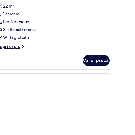
utte
22 m²
1 camera
oto
er
Per 6 persone
amera
3 letti matrimoniali
amiliare
Wi-Fi gratuito
tri
opri di più
ttagli
r
Vai ai prezzi
amera
miliare