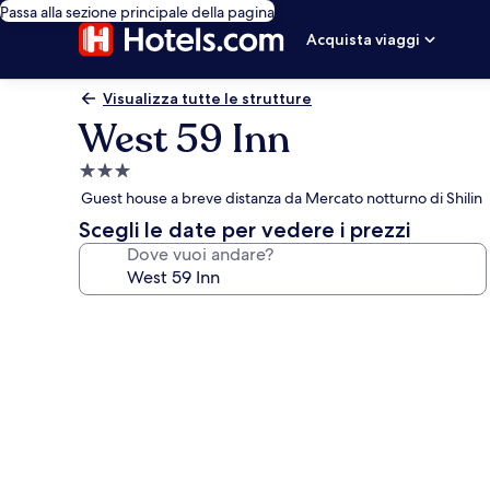
Passa alla sezione principale della pagina
Acquista viaggi
Visualizza tutte le strutture
West 59 Inn
Struttura
a
Guest house a breve distanza da Mercato notturno di Shilin
3.0
Scegli le date per vedere i prezzi
stelle
Dove vuoi andare?
Galleria
fotografica
per
West
59
Inn