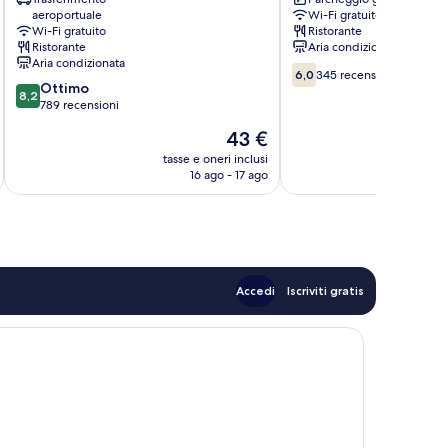
Resort
aeroportuale
Wi-Fi gratuito
Hotel
Wi-Fi gratuito
Ristorante
Shilin
Ristorante
Aria condizionata
Aria condizionata
6.0
6,0
345 recensioni
8.2
Ottimo
su
8,2
su
789 recensioni
10,
10,
345
Il
43 €
Ottimo,
recensioni
prezzo
789
tasse e oneri inclusi
t
attuale
16 ago - 17 ago
recensioni
è
43 €
Accedi
Iscriviti gratis