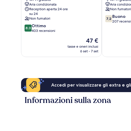
Check-
Shilin
Aria condizionata
Aria condizio
In
Reception aperta 24 ore
Non fumatori
Hotel
su 24
7.2
Shilin
Buono
Non fumatori
7,2
su
207 recensi
8.0
Ottimo
10,
8,0
su
403 recensioni
Buono,
10,
207
Il
47 €
Ottimo,
recensioni
prezzo
403
tasse e oneri inclusi
attuale
6 set - 7 set
recensioni
è
47 €
Accedi per visualizzare gli extra e g
Informazioni sulla zona