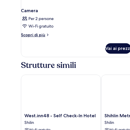
Camera
Per 2 persone
Wi-Fi gratuito
Altri
Scopri di più
dettagli
per
Vai ai prezz
Camera
Strutture simili
West.inn48 - Self Check-In Hotel
Shihlin Metr
West.inn48
Shihlin
West.inn48 - Self Check-In Hotel
Shihlin Me
-
Metro
Shilin
Shilin
Self
Home
Wi-Fi gratuito
Wi-Fi gratuit