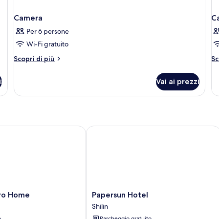
Camera
C
Per 6 persone
Wi-Fi gratuito
Altri
Al
Scopri di più
Sc
dettagli
de
per
pe
i
Vai ai prezzi
Camera
C
o Home
Papersun Hotel
Papersun
tro Home
Papersun Hotel
Hotel
Shilin
Shilin
o
Parcheggio gratuito