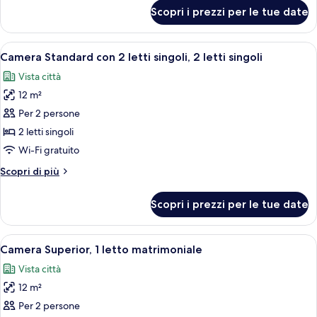
(Mini
per
Scopri i prezzi per le tue date
Camera
Bar
Superior,
and
1
Apri
Camera Standard con 2 letti singoli, 2 l
Hairdryer)
13
letto
Camera Standard con 2 letti singoli, 2 letti singoli
tutte
matrimoniale
Vista città
(Mini
le
Bar
12 m²
foto
and
per
Per 2 persone
Hairdryer)
Camera
2 letti singoli
Standard
Wi-Fi gratuito
con
Altri
Scopri di più
2
dettagli
letti
per
Scopri i prezzi per le tue date
Camera
singoli,
Standard
2
con
Apri
Una camera d'albergo con un letto, u
letti
14
2
Camera Superior, 1 letto matrimoniale
tutte
singoli
letti
Vista città
singoli,
le
2
12 m²
foto
letti
per
Per 2 persone
singoli