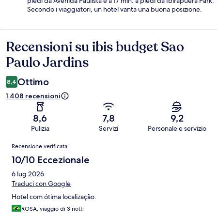
piedi da Avenida Paulista e a 17 min. a piedi da Ibirapuera Park.
Secondo i viaggiatori, un hotel vanta una buona posizione.
Recensioni su ibis budget Sao
Recensioni
Paulo Jardins
Ottimo
8,4
1.408 recensioni
8,6
7,8
9,2
Pulizia
Servizi
Personale e servizio
Recensioni
Recensione verificata
10/10 Eccezionale
6 lug 2026
Traduci con Google
Hotel com ótima localização.
ROSA, viaggio di 3 notti