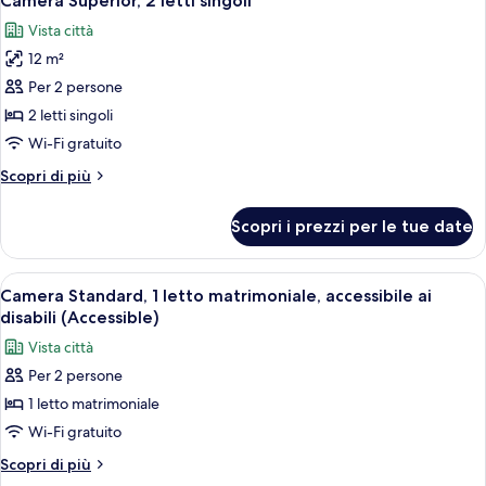
Camera Superior, 2 letti singoli
tutte
Vista città
le
12 m²
foto
per
Per 2 persone
Camera
2 letti singoli
Superior,
Wi-Fi gratuito
2
Altri
Scopri di più
letti
dettagli
singoli
per
Scopri i prezzi per le tue date
Camera
Superior,
2
Apri
Camera Standard, 1 letto matrimoniale, a
7
letti
Camera Standard, 1 letto matrimoniale, accessibile ai
tutte
singoli
disabili (Accessible)
le
Vista città
foto
Per 2 persone
per
1 letto matrimoniale
Camera
Standard,
Wi-Fi gratuito
1
Altri
Scopri di più
letto
dettagli