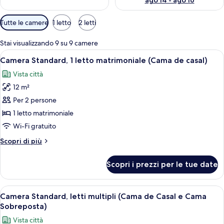
ago 14 - ago 16
Filtri
Tutte le camere
1 letto
2 letti
disponibili
per
Stai visualizzando 9 su 9 camere
le
Apri
Una camera d'albergo con un letto, una
11
Camera Standard, 1 letto matrimoniale (Cama de casal)
camere
tutte
Vista città
le
12 m²
foto
per
Per 2 persone
Camera
1 letto matrimoniale
Standard,
Wi-Fi gratuito
1
Altri
Scopri di più
letto
dettagli
matrimoniale
per
Scopri i prezzi per le tue date
Camera
(Cama
Standard,
de
1
Apri
Camera Standard, letti multipli (Cama 
casal)
13
letto
Camera Standard, letti multipli (Cama de Casal e Cama
tutte
matrimoniale
Sobreposta)
(Cama
le
Vista città
de