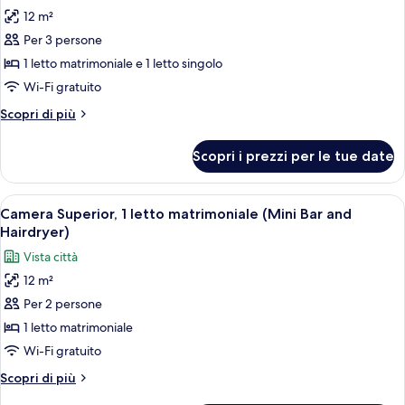
foto
casal)
12 m²
per
Per 3 persone
Camera
Standard,
1 letto matrimoniale e 1 letto singolo
letti
Wi-Fi gratuito
multipli
Altri
Scopri di più
(Cama
dettagli
de
per
Scopri i prezzi per le tue date
Camera
Casal
Standard,
e
letti
Apri
Una camera d'albergo con un letto, una
Cama
14
multipli
Camera Superior, 1 letto matrimoniale (Mini Bar and
tutte
(Cama
Sobreposta)
Hairdryer)
de
le
Vista città
Casal
foto
e
12 m²
per
Cama
Per 2 persone
Camera
Sobreposta)
Superior,
1 letto matrimoniale
1
Wi-Fi gratuito
letto
Altri
Scopri di più
matrimoniale
dettagli