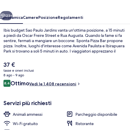
Paulo
Jardins
ietro
Avanti
123+
Panoramica
Camere
Posizione
Regolamenti
Ibis budget Sao Paulo Jardins vanta un'ottima posizione, a 15 minuti
a piedi da Oscar Freire Street e Rua Augusta. Quando la fame si fa
sentire, fermati a mangiare un boccone: Sponta Pizza Bar propone
pizza. Inoltre, luoghi d'interesse come Avenida Paulista e Ibirapuera
Park si trovano a soli 5 minuti in auto. I viaggiatori apprezzano il
personale gentile e la posizione invidiabile del posto.
Il
37 €
prezzo
tasse e oneri inclusi
attuale
8 ago - 9 ago
Colazione a buffet a pagamento, servi
è
Recensioni
Ottimo
8,4
Vedi le 1.408 recensioni
37 €
8,4 su 10
Servizi più richiesti
Animali ammessi
Parcheggio disponibile
Wi-Fi gratuito
Ristorante