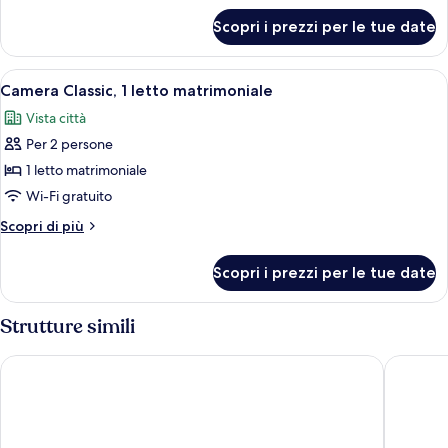
per
matrimoniale,
Scopri i prezzi per le tue date
Camera
accessibile
Standard,
ai
1
Apri
Camera Classic, 1 letto matrimoniale | 
11
disabili
letto
Camera Classic, 1 letto matrimoniale
tutte
matrimoniale,
(Accessible)
Vista città
accessibile
le
ai
Per 2 persone
foto
disabili
per
1 letto matrimoniale
(Accessible)
Camera
Wi-Fi gratuito
Classic,
Altri
Scopri di più
1
dettagli
letto
per
Scopri i prezzi per le tue date
Camera
matrimoniale
Classic,
1
Strutture simili
letto
matrimoniale
ibis budget Sao Paulo Paulista
ibis bud