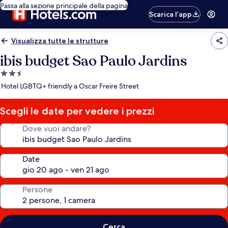
Passa alla sezione principale della pagina
Scarica l’app
Visualizza tutte le strutture
ibis budget Sao Paulo Jardins
Struttura
a
Hotel LGBTQ+ friendly a Oscar Freire Street
2.5
stelle
Scegli le date per vedere i prezzi
Dove vuoi andare?
Date
Persone
Cerca