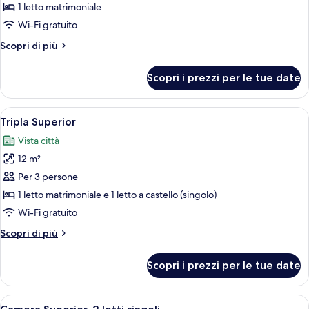
Camera
1 letto matrimoniale
Superior,
Wi-Fi gratuito
1
Altri
Scopri di più
letto
dettagli
matrimoniale
per
Scopri i prezzi per le tue date
Camera
Superior,
1
Apri
Una camera d'albergo con un letto, una
14
letto
Tripla Superior
tutte
matrimoniale
Vista città
le
12 m²
foto
per
Per 3 persone
Tripla
1 letto matrimoniale e 1 letto a castello (singolo)
Superior
Wi-Fi gratuito
Altri
Scopri di più
dettagli
per
Scopri i prezzi per le tue date
Tripla
Superior
Apri
Camera d'albergo con due letti, una te
13