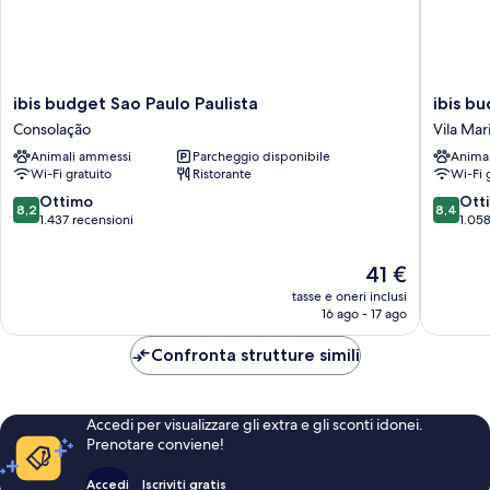
ibis
ibis
ibis budget Sao Paulo Paulista
ibis b
budget
budget
Consolação
Vila Mar
Sao
Sao
Animali ammessi
Parcheggio disponibile
Anima
Paulo
Paulo
Wi-Fi gratuito
Ristorante
Wi-Fi 
Paulista
Paraiso
Consolação
Vila
8.2
8.4
Ottimo
Ott
8,2
8,4
Mariana
su
su
1.437 recensioni
1.058
10,
10,
Ottimo,
Ottimo,
Il
41 €
1.437
1.058
prezzo
tasse e oneri inclusi
recensioni
recensio
attuale
16 ago - 17 ago
è
41 €
Confronta strutture simili
Accedi per visualizzare gli extra e gli sconti idonei.
Prenotare conviene!
Accedi
Iscriviti gratis