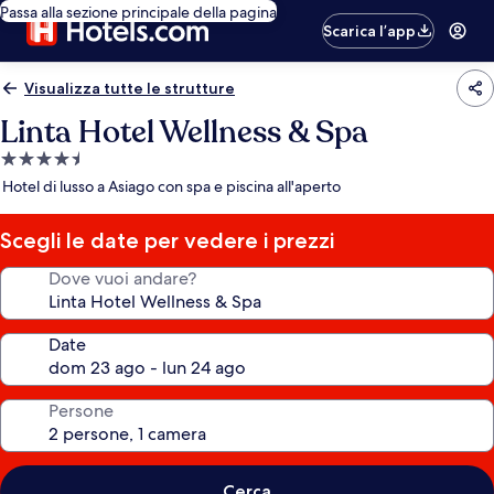
Passa alla sezione principale della pagina
Scarica l’app
Visualizza tutte le strutture
Linta Hotel Wellness & Spa
Struttura
a
Hotel di lusso a Asiago con spa e piscina all'aperto
4.5
stelle
Scegli le date per vedere i prezzi
Dove vuoi andare?
Date
Persone
Cerca