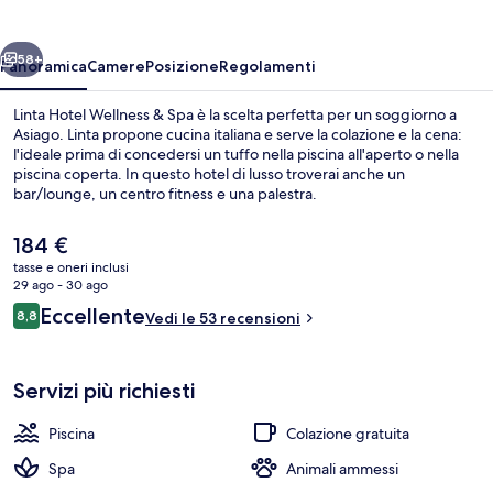
&
Spa
ietro
Avanti
58+
Panoramica
Camere
Posizione
Regolamenti
Linta Hotel Wellness & Spa è la scelta perfetta per un soggiorno a
Asiago. Linta propone cucina italiana e serve la colazione e la cena:
l'ideale prima di concedersi un tuffo nella piscina all'aperto o nella
piscina coperta. In questo hotel di lusso troverai anche un
bar/lounge, un centro fitness e una palestra.
Il
184 €
prezzo
tasse e oneri inclusi
attuale
29 ago - 30 ago
Piscina coperta, piscina all'aperto
è
Recensioni
Eccellente
8,8
Vedi le 53 recensioni
184 €
8,8 su 10
Servizi più richiesti
Piscina
Colazione gratuita
Spa
Animali ammessi