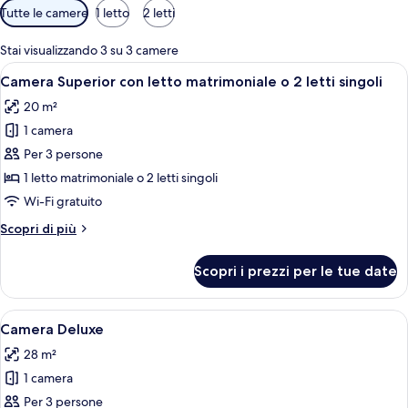
Filtri
Tutte le camere
1 letto
2 letti
disponibili
per
Stai visualizzando 3 su 3 camere
le
Apri
Una camera d'albergo con un letto, una
7
Camera Superior con letto matrimoniale o 2 letti singoli
camere
tutte
20 m²
le
1 camera
foto
per
Per 3 persone
Camera
1 letto matrimoniale o 2 letti singoli
Superior
Wi-Fi gratuito
con
Altri
Scopri di più
letto
dettagli
matrimoniale
per
Scopri i prezzi per le tue date
Camera
o
Superior
2
con
Apri
Una moderna camera d'hotel con una pa
letti
7
letto
Camera Deluxe
tutte
singoli
matrimoniale
28 m²
o
le
2
1 camera
foto
letti
per
Per 3 persone
singoli