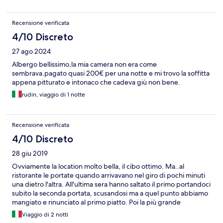
Recensione verificata
4/10 Discreto
27 ago 2024
Albergo bellissimo,la mia camera non era come
sembrava.pagato quasi 200€ per una notte e mi trovo la soffitta
appena pitturato e intonaco che cadeva giù non bene.
rudin, viaggio di 1 notte
Recensione verificata
4/10 Discreto
28 giu 2019
Ovviamente la location molto bella, il cibo ottimo. Ma..al
ristorante le portate quando arrivavano nel giro di pochi minuti
una dietro l'altra. All'ultima sera hanno saltato il primo portandoci
subito la seconda portata, scusandosi ma a quel punto abbiamo
mangiato e rinunciato al primo piatto. Poi la più grande
delusione è sulla spa in quanto i bambini non erano ammessi, noi
Viaggio di 2 notti
abbiamo una bambina di 10 anni ed abbiamo scelto questa