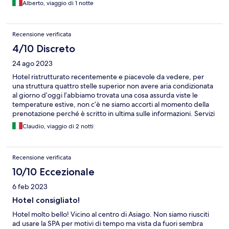
Alberto, viaggio di 1 notte
Recensione verificata
4/10 Discreto
24 ago 2023
Hotel ristrutturato recentemente e piacevole da vedere, per
una struttura quattro stelle superior non avere aria condizionata
al giorno d’oggi l’abbiamo trovata una cosa assurda viste le
temperature estive, non c’è ne siamo accorti al momento della
prenotazione perché è scritto in ultima sulle informazioni. Servizi
Spa costosi sopratutto per la piscina che di fatto è poco più di
Claudio, viaggio di 2 notti
una vasca idromassaggio da uso casalingo.
Recensione verificata
10/10 Eccezionale
6 feb 2023
Hotel consigliato!
Hotel molto bello! Vicino al centro di Asiago. Non siamo riusciti
ad usare la SPA per motivi di tempo ma vista da fuori sembra