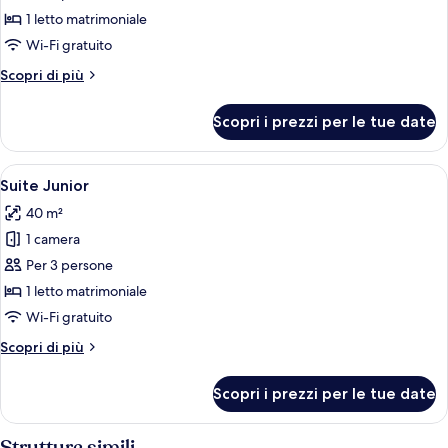
Camera
1 letto matrimoniale
Deluxe
Wi-Fi gratuito
Altri
Scopri di più
dettagli
per
Scopri i prezzi per le tue date
Camera
Deluxe
Apri
Una camera d'hotel moderna con un let
8
Suite Junior
tutte
40 m²
le
1 camera
foto
per
Per 3 persone
Suite
1 letto matrimoniale
Junior
Wi-Fi gratuito
Altri
Scopri di più
dettagli
per
Scopri i prezzi per le tue date
Suite
Junior
Strutture simili