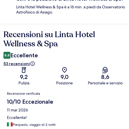
Linta Hotel Wellness & Spa è a 16 min. a piedi da Osservatorio
Astrofisico di Asiago.
Recensioni su Linta Hotel
Recensioni
Wellness & Spa
Eccellente
8,8
53 recensioni
9,2
9,0
8,6
Pulizia
Posizione
Personale e servizio
Recensioni
Recensione verificata
10/10 Eccezionale
11 mar 2026
Eccellente!
Pierpaolo, viaggio di 2 notti