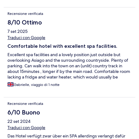
struttura proprio per la piscina che potevamo sfruttare solo
un'ora e mezzo dalle 14.00 alle 15.30. In altri posti simili non
Recensione verificata
esistono questi vincoli....
8/10 Ottimo
7 set 2025
Traduci con Google
Comfortable hotel with excellent spa facilities.
Excellent spa facilities and a lovely position just outside but
overlooking Asiago and the surrounding countryside. Plenty of
parking. Can walk into the town on an (unlit) country track in
about 15minutes , longer if by the main road. Comfortable room
lacking a fridge and water heater, which would usually be
normal for a 4 star hotel.
Gabrielle, viaggio di 1 notte
Recensione verificata
6/10 Buono
22 set 2024
Traduci con Google
Das Hotel verfügt zwar über ein SPA allerdings verlangt dafür