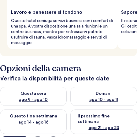
Lavoro e benessere si fondono
Sapore 
Questo hotel coniuga servizi business con i comfort di
Il ristor
una spa. A vostra disposizione una sala riunioni e un
Gli ospi
centro business, mentre per rinfrescarvi potrete
colazione
usufruire di sauna, vasca idromassaggio e servizi di
massaggio.
Opzioni della camera
Verifica la disponibilità per queste date
Verifica la disponibilità per questa sera, ago 9 - ago 10
Verifica la disponibilità per d
Questa sera
Domani
ago 9 - ago 10
ago 10 - ago 11
Verifica la disponibilità per questo fine settimana, ago 14 - ag
Verifica la disponibilità per i
Questo fine settimana
Il prossimo fine
settimana
ago 14 - ago 16
ago 21 - ago 23