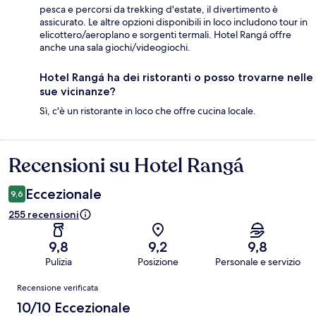
pesca e percorsi da trekking d'estate, il divertimento è
assicurato. Le altre opzioni disponibili in loco includono tour in
elicottero/aeroplano e sorgenti termali. Hotel Rangá offre
anche una sala giochi/videogiochi.
Hotel Rangá ha dei ristoranti o posso trovarne nelle
sue vicinanze?
Sì, c'è un ristorante in loco che offre cucina locale.
Recensioni su Hotel Rangá
Recensioni
Eccezionale
9,6
255 recensioni
9,8
9,2
9,8
Pulizia
Posizione
Personale e servizio
Recensioni
Recensione verificata
10/10 Eccezionale