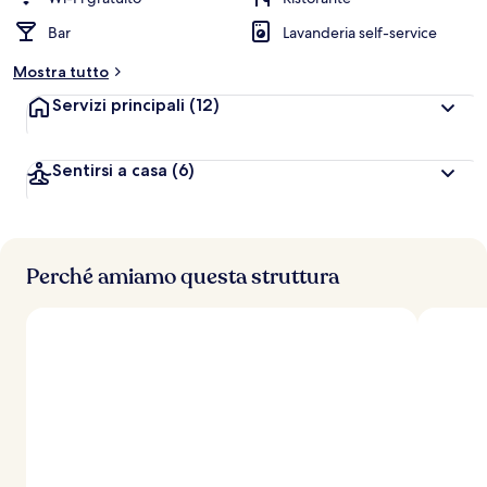
l
Bar
Lavanderia self-service
u
t
Mostra tutto
a
z
Servizi principali
(12)
i
o
n
Sentirsi a casa
(6)
i
p
i
ù
Perché amiamo questa struttura
a
l
t
e
d
e
i
v
i