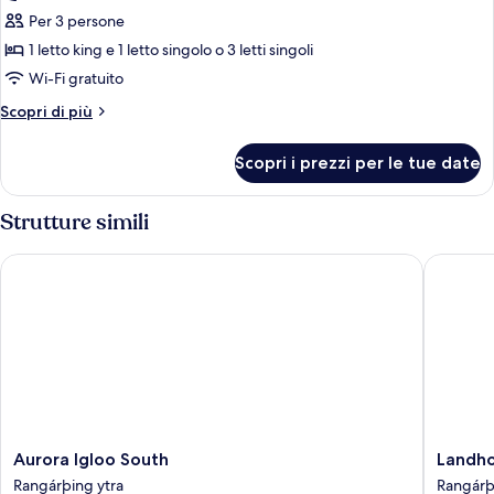
Deluxe
Per 3 persone
Triple
1 letto king e 1 letto singolo o 3 letti singoli
Room
Wi-Fi gratuito
with
Altri
Scopri di più
River
dettagli
View
per
Scopri i prezzi per le tue date
and
Deluxe
Triple
Hot
Room
Strutture simili
Tub
with
Access
River
Aurora Igloo South
Landhote
View
and
Hot
Tub
Access
Aurora
Landhot
Aurora Igloo South
Landho
Igloo
Rangárþ
Rangárþing ytra
Rangárþ