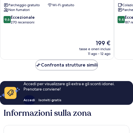
South
ytra
Parcheggio gratuito
Wi-Fi gratuito
Colazi
Rangárþing
Non fumatori
Parche
ytra
9.6
9.4
Eccezionale
Ecc
9,6
9,4
su
su
270 recensioni
187 r
10,
10,
Eccezionale,
Eccezion
270
187
Il
199 €
recensioni
recensio
prezzo
tasse e oneri inclusi
attuale
11 ago - 12 ago
è
199 €
Confronta strutture simili
Accedi per visualizzare gli extra e gli sconti idonei.
Prenotare conviene!
Accedi
Iscriviti gratis
Informazioni sulla zona