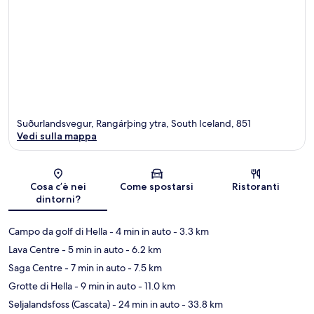
Suðurlandsvegur, Rangárþing ytra, South Iceland, 851
Vedi sulla mappa
Mappa
Cosa c’è nei
Come spostarsi
Ristoranti
dintorni?
Campo da golf di Hella
- 4 min in auto
- 3.3 km
Lava Centre
- 5 min in auto
- 6.2 km
Saga Centre
- 7 min in auto
- 7.5 km
Grotte di Hella
- 9 min in auto
- 11.0 km
Seljalandsfoss (Cascata)
- 24 min in auto
- 33.8 km