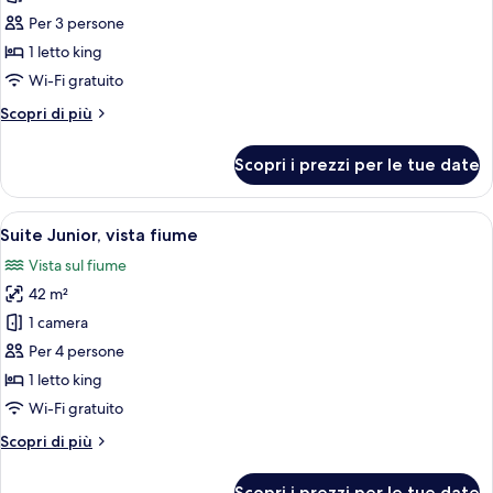
letti
per
Per 3 persone
singoli
Deluxe
1 letto king
Double
Wi-Fi gratuito
or
Altri
Scopri di più
Twin
dettagli
Room
per
Scopri i prezzi per le tue date
Deluxe
with
Double
Bathtub
or
Apri
Camera da letto in una baita di legno 
4
Twin
Suite Junior, vista fiume
tutte
Room
Vista sul fiume
with
le
Bathtub
42 m²
foto
per
1 camera
Suite
Per 4 persone
Junior,
1 letto king
vista
Wi-Fi gratuito
fiume
Altri
Scopri di più
dettagli
per
Scopri i prezzi per le tue date