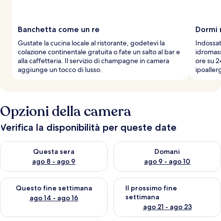
a
g
g
Banchetta come un re
Dormi 
i
Gustate la cucina locale al ristorante, godetevi la
Indossa
a
colazione continentale gratuita o fate un salto al bar e
idromass
t
alla caffetteria. Il servizio di champagne in camera
ore su 2
o
aggiunge un tocco di lusso.
ipoaller
r
i
Opzioni della camera
Verifica la disponibilità per queste date
Verifica la disponibilità per questa sera, ago 8 - ago 9
Verifica la disponibilità per d
Questa sera
Domani
ago 8 - ago 9
ago 9 - ago 10
Verifica la disponibilità per questo fine settimana, ago 14 - ag
Verifica la disponibilità per i
Questo fine settimana
Il prossimo fine
settimana
ago 14 - ago 16
ago 21 - ago 23