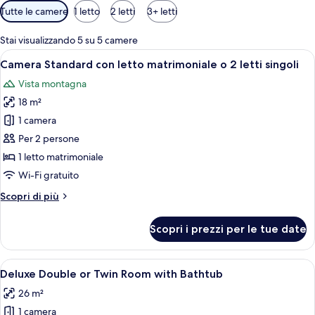
Filtri
Tutte le camere
1 letto
2 letti
3+ letti
disponibili
per
Stai visualizzando 5 su 5 camere
le
Apri
Camera da letto in una baita di legno 
6
Camera Standard con letto matrimoniale o 2 letti singoli
camere
tutte
Vista montagna
le
18 m²
foto
per
1 camera
Camera
Per 2 persone
Standard
1 letto matrimoniale
con
Wi-Fi gratuito
letto
Altri
Scopri di più
matrimoniale
dettagli
o
per
Scopri i prezzi per le tue date
2
Camera
Standard
letti
con
Apri
Una camera in legno con un letto, una
singoli
4
letto
Deluxe Double or Twin Room with Bathtub
tutte
matrimoniale
26 m²
o
le
2
1 camera
foto