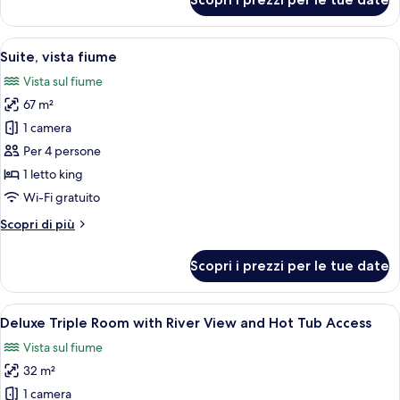
Suite
Junior,
vista
Apri
Un'ampia stanza con pavimento in legno
4
fiume
Suite, vista fiume
tutte
Vista sul fiume
le
67 m²
foto
per
1 camera
Suite,
Per 4 persone
vista
1 letto king
fiume
Wi-Fi gratuito
Altri
Scopri di più
dettagli
per
Scopri i prezzi per le tue date
Suite,
vista
fiume
Apri
Camera d'albergo con un letto, due cusci
4
Deluxe Triple Room with River View and Hot Tub Access
tutte
Vista sul fiume
le
32 m²
foto
per
1 camera