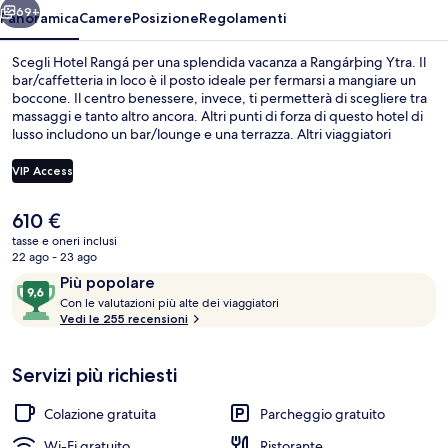
69+
Panoramica
Camere
Posizione
Regolamenti
Scegli Hotel Rangá per una splendida vacanza a Rangárþing Ytra. Il
bar/caffetteria in loco è il posto ideale per fermarsi a mangiare un
boccone. Il centro benessere, invece, ti permetterà di scegliere tra
massaggi e tanto altro ancora. Altri punti di forza di questo hotel di
lusso includono un bar/lounge e una terrazza. Altri viaggiatori
apprezzano il personale gentile della struttura.
VIP Access
Il
610 €
Vista dalla struttura
prezzo
tasse e oneri inclusi
attuale
22 ago - 23 ago
è
Recensioni
9,6
Più popolare
610 €
C
su
Con le valutazioni più alte dei viaggiatori
o
Vedi le 255 recensioni
10,
n
Più
popolare
Servizi più richiesti
l
e
Colazione gratuita
Parcheggio gratuito
v
a
Wi-Fi gratuito
Ristorante