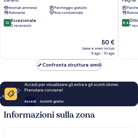
Dahanu
Express
Animali ammessi
Parcheggio gratuito
Parche
Inn
Ristorante
Aria condizionata
Ristor
Palghar
10.0
8.4
Eccezionale
Ott
10
8,4
su
su
2 recensioni
7 rec
10,
10,
Eccezionale,
Ottimo,
Il
50 €
2
7
prezzo
recensioni
recensio
tasse e oneri inclusi
attuale
9 ago - 10 ago
è
50 €
Confronta strutture simili
Accedi per visualizzare gli extra e gli sconti idonei.
Prenotare conviene!
Accedi
Iscriviti gratis
Informazioni sulla zona