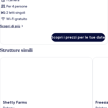
1 camera
Per 4 persone
2 letti singoli
Wi-Fi gratuito
Altri
Scopri di più
dettagli
per
Scopri i prezzi per le tue date
Baita
(Mahavan)
Strutture simili
Shetty Farms
Freesia 
Shetty
Freesia
Shetty Farms
Freesia
Farms
by
Dahanu
Palghar