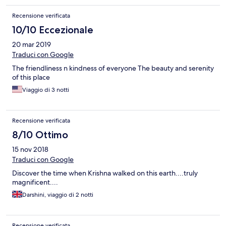
Darshan and temple activities add to the bliss of your stay. The
Recensione verificata
food is almost 100% organic and purely sattvic. The Ayurveda
clinic and restaurant are 10/10 too. One gets to do pakrikram
10/10 Eccezionale
and aarti of Sri Giriraj Govardhan as well..
20 mar 2019
Traduci con Google
The friendliness n kindness of everyone The beauty and serenity
of this place
Viaggio di 3 notti
Recensione verificata
8/10 Ottimo
15 nov 2018
Traduci con Google
Discover the time when Krishna walked on this earth....truly
magnificent....
Darshini, viaggio di 2 notti
Recensione verificata