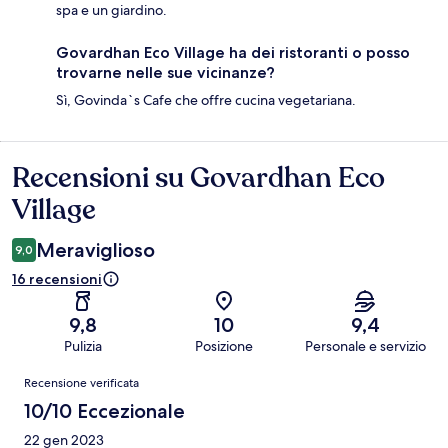
spa e un giardino.
Govardhan Eco Village ha dei ristoranti o posso
trovarne nelle sue vicinanze?
Sì, Govinda`s Cafe che offre cucina vegetariana.
Recensioni su Govardhan Eco
Recensioni
Village
Meraviglioso
9,0
16 recensioni
9,8
10
9,4
Pulizia
Posizione
Personale e servizio
Recensioni
Recensione verificata
10/10 Eccezionale
22 gen 2023