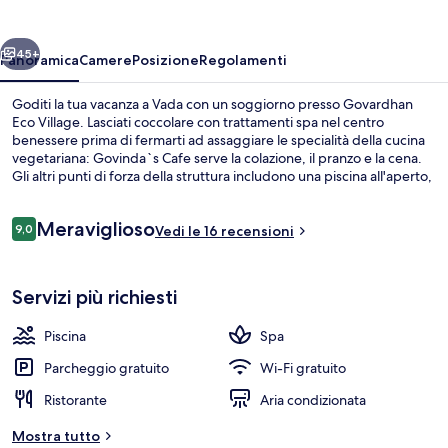
ietro
Avanti
45+
Panoramica
Camere
Posizione
Regolamenti
Goditi la tua vacanza a Vada con un soggiorno presso Govardhan
Eco Village. Lasciati coccolare con trattamenti spa nel centro
benessere prima di fermarti ad assaggiare le specialità della cucina
vegetariana: Govinda`s Cafe serve la colazione, il pranzo e la cena.
Gli altri punti di forza della struttura includono una piscina all'aperto,
una terrazza e un giardino.
Recensioni
Meraviglioso
9,0
Vedi le 16 recensioni
9,0 su 10
Facciata della struttura - sera/notte
Servizi più richiesti
Piscina
Spa
Parcheggio gratuito
Wi-Fi gratuito
Ristorante
Aria condizionata
Mostra tutto