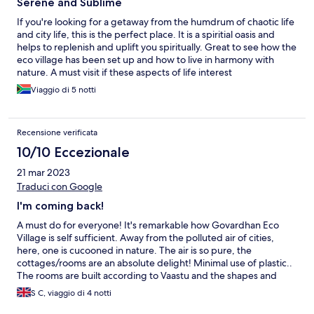
Serene and Sublime
If you're looking for a getaway from the humdrum of chaotic life
and city life, this is the perfect place. It is a spiritial oasis and
helps to replenish and uplift you spiritually. Great to see how the
eco village has been set up and how to live in harmony with
nature. A must visit if these aspects of life interest
Viaggio di 5 notti
Recensione verificata
10/10 Eccezionale
21 mar 2023
Traduci con Google
I'm coming back!
A must do for everyone! It's remarkable how Govardhan Eco
Village is self sufficient. Away from the polluted air of cities,
here, one is cucooned in nature. The air is so pure, the
cottages/rooms are an absolute delight! Minimal use of plastic..
The rooms are built according to Vaastu and the shapes and
bricks used cater for the perfect temperatures! You wake up to
S C, viaggio di 4 notti
the ultimate bliss of birds singing. One gets to spend time with
the cows, horses, peacocks! The Yamuna aarti is so beautiful, the