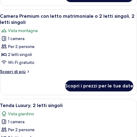
Economy,
2
Apri
Una stanza con due letti a baldacchino
2
letti
Camera Premium con letto matrimoniale o 2 letti singoli, 2
tutte
singoli
letti singoli
le
Vista montagna
foto
1 camera
per
Per 2 persone
Camera
Premium
2 letti singoli
con
Wi-Fi gratuito
letto
Altri
Scopri di più
matrimoniale
dettagli
o
per
Scopri i prezzi per le tue date
Camera
2
Premium
letti
con
Apri
Un sentiero conduce a una fila di case
singoli,
4
letto
Tenda Luxury, 2 letti singoli
tutte
matrimoniale
2
Vista giardino
o
le
letti
2
1 camera
foto
singoli
letti
per
Per 2 persone
singoli,