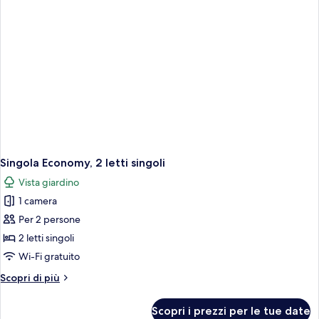
Singola Economy, 2 letti singoli
Vista giardino
1 camera
Per 2 persone
2 letti singoli
Wi-Fi gratuito
Altri
Scopri di più
dettagli
per
Scopri i prezzi per le tue date
Singola