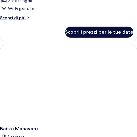
Tenda
2
2 letti singoli
letti
Luxury,
Wi-Fi gratuito
singoli
2
Altri
Scopri di più
letti
dettagli
singoli
per
Scopri i prezzi per le tue date
Tenda
Luxury,
2
letti
singoli
Baita (Mahavan)