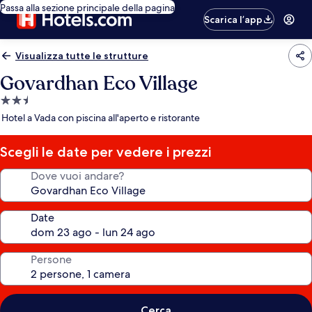
Passa alla sezione principale della pagina
Scarica l’app
Visualizza tutte le strutture
Govardhan Eco Village
Struttura
a
Hotel a Vada con piscina all'aperto e ristorante
2.5
stelle
Scegli le date per vedere i prezzi
Dove vuoi andare?
Date
Persone
Cerca