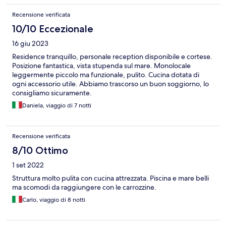
vers la plage. Remarque essentielle : le parking (inclus dans le
tarif) est accessible par des ascenseurs de petite taille (le coupé
Recensione verificata
406 que j'avais avant n'aurait pas logé). Un véhicule style Caddy
10/10 Eccezionale
WW ok mais attention à la hauteur dans le parking car parfois
tuyaux au plafond. NB : l'étage du parking attribué n'est pas
16 giu 2023
forcément le même que celui de votre appartement. Le
bâtiment "Amandiers dispose d'une sortie à l'étage supérieur,
Residence tranquillo, personale reception disponibile e cortese.
direction gare et Monaco. Parapente : la navette ne fonctionne
Posizione fantastica, vista stupenda sul mare. Monolocale
pas chaque jour ; vols parfois impossibles TMA (si Open de
leggermente piccolo ma funzionale, pulito. Cucina dotata di
tennis par ex.).
ogni accessorio utile. Abbiamo trascorso un buon soggiorno, lo
consigliamo sicuramente.
Daniela, viaggio di 7 notti
Recensione verificata
8/10 Ottimo
1 set 2022
Struttura molto pulita con cucina attrezzata. Piscina e mare belli
ma scomodi da raggiungere con le carrozzine.
Carlo, viaggio di 8 notti