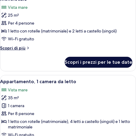
tutte
Vista mare
le
25 m²
foto
per
Per 4 persone
Monolocale
1 letto con rotelle (matrimoniale) e 2 letti a castello (singoli)
Wi-Fi gratuito
Altri
Scopri di più
dettagli
per
Scopri i prezzi per le tue date
Monolocale
Apri
Una terrazza con tavolo e sedie, una bo
14
Appartamento, 1 camera da letto
tutte
Vista mare
le
35 m²
foto
per
1 camera
Appartamento,
Per 8 persone
1
1 letto con rotelle (matrimoniale), 4 letti a castello (singoli) e 1 letto
camera
matrimoniale
da
Wi-Fi gratuito