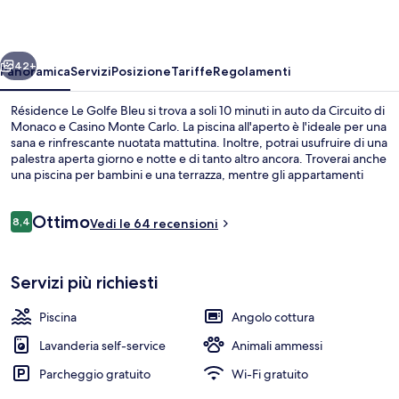
Bleu
ietro
Avanti
42+
Panoramica
Servizi
Posizione
Tariffe
Regolamenti
Résidence Le Golfe Bleu si trova a soli 10 minuti in auto da Circuito di
Monaco e Casino Monte Carlo. La piscina all'aperto è l'ideale per una
sana e rinfrescante nuotata mattutina. Inoltre, potrai usufruire di una
palestra aperta giorno e notte e di tanto altro ancora. Troverai anche
una piscina per bambini e una terrazza, mentre gli appartamenti
dispongono di utili dotazioni come asciugatrici e frigoriferi.
Recensioni
Ottimo
8,4
Vedi le 64 recensioni
8,4 su 10
Una spiaggia nelle vicinanze
Servizi più richiesti
Piscina
Angolo cottura
Lavanderia self-service
Animali ammessi
Parcheggio gratuito
Wi-Fi gratuito