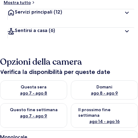
Mostra tutto
Servizi principali
(12)
Sentirsi a casa
(6)
Opzioni della camera
Verifica la disponibilità per queste date
Verifica la disponibilità per questa sera, ago 7 - ago 8
Verifica la disponibilità per d
Questa sera
Domani
ago 7 - ago 8
ago 8 - ago 9
Verifica la disponibilità per questo fine settimana, ago 7 - ago
Verifica la disponibilità per il
Questo fine settimana
Il prossimo fine
settimana
ago 7 - ago 9
ago 14 - ago 16
Apri
Una cucina compatta con zona pranzo, 
7
Monolocale