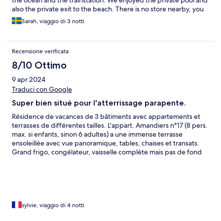
the ocean and the trainstation. We enjoyed the private pool and
also the private exit to the beach. There is no store nearby, you
have to go by bus to buy food. No nearby restaurants that are
Sarah, viaggio di 3 notti
open late. The vending machine was much appreciated to buy
drinks when we arrived late. On hotels.com it says that this hotel
has air condition, thats not true. You can rent a portable ac,
Recensione verificata
helped a lot , but it didn't reach the room in the back. The staff
was very friendly, nice bakery service, you could order bread for
8/10 Ottimo
breakfast. It's an appartment so you have to bring toilet paper
9 apr 2024
and dishing soap. We are satisfied with our stay, good value for
your money.
Traduci con Google
Super bien situé pour l'atterrissage parapente.
Résidence de vacances de 3 bâtiments avec appartements et
terrasses de différentes tailles. L'appart. Amandiers n°17 (8 pers.
max. si enfants, sinon 6 adultes) a une immense terrasse
ensoleillée avec vue panoramique, tables, chaises et transats.
Grand frigo, congélateur, vaisselle complète mais pas de fond
de maison, sauf sel/poivre -> prévoir papier Q, sacs poubelles,
produit vaisselle (évier et machine), produit douche... Coin
repas minuscule mais tables en terrasse Salle de lecture-bridge
avec large bibliothèque. Lit double pas très grand, "canapé" pas
très confortable. Malgré les rénovations, le concept a son âge et
les meubles sont vraiment conçus pour accumuler la poussière...
sylvie, viaggio di 4 notti
Mais cool : vacances !!! Piscine et salle de fitness en descendant