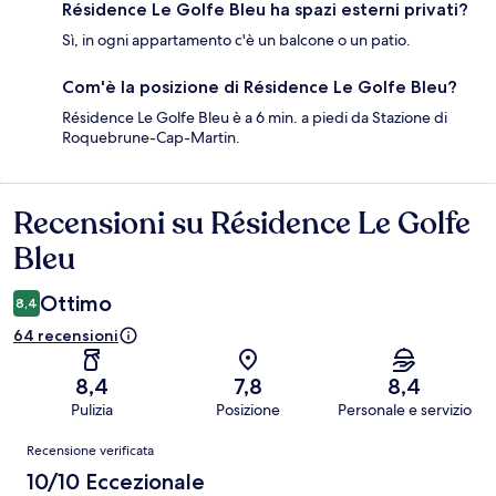
Résidence Le Golfe Bleu ha spazi esterni privati?
Sì, in ogni appartamento c'è un balcone o un patio.
Com'è la posizione di Résidence Le Golfe Bleu?
Résidence Le Golfe Bleu è a 6 min. a piedi da Stazione di
Roquebrune-Cap-Martin.
Recensioni su Résidence Le Golfe
Recensioni
Bleu
Ottimo
8,4
64 recensioni
8,4
7,8
8,4
Pulizia
Posizione
Personale e servizio
Recensioni
Recensione verificata
10/10 Eccezionale