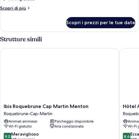
letto
Altri
Scopri di più
dettagli
per
Scopri i prezzi per le tue date
Appartamento,
1
camera
Strutture simili
da
letto
Ibis Roquebrune Cap Martin Menton
Hôtel Al
Ibis
Hôtel
Ibis Roquebrune Cap Martin Menton
Hôtel 
Roquebrune
Alexand
Roquebrune-Cap-Martin
Roqueb
Cap
Roqueb
Animali ammessi
Parcheggio disponibile
Anima
Martin
Cap-
Wi-Fi gratuito
Aria condizionata
Wi-Fi 
Menton
Martin
Roquebrune-
9.2
8.6
Meraviglioso
Ecc
9,2
8,6
Cap-