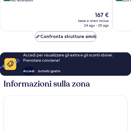
su
su
145 recensioni
205 
Martin
10,
10,
Meraviglioso,
Eccellen
Il
167 €
145
205
prezzo
tasse e oneri inclusi
recensioni
recensio
attuale
24 ago - 25 ago
è
167 €
Confronta strutture simili
Accedi per visualizzare gli extra e gli sconti idonei.
Prenotare conviene!
Accedi
Iscriviti gratis
Informazioni sulla zona