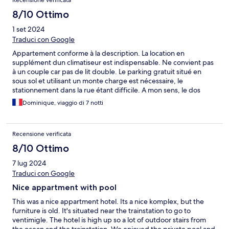
Recensione verificata
8/10 Ottimo
1 set 2024
Traduci con Google
Appartement conforme à la description. La location en
supplément dun climatiseur est indispensable. Ne convient pas
à un couple car pas de lit double. Le parking gratuit situé en
sous sol et utilisant un monte charge est nécessaire, le
stationnement dans la rue étant difficile. A mon sens, le dos
d'âne à l'entrée du monte charge étroit est cependant cause de
Dominique, viaggio di 7 notti
difficulté.
Recensione verificata
8/10 Ottimo
7 lug 2024
Traduci con Google
Nice appartment with pool
This was a nice appartment hotel. Its a nice komplex, but the
furniture is old. It's situated near the trainstation to go to
ventimigle. The hotel is high up so a lot of outdoor stairs from