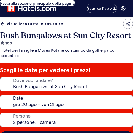
Passa alla sezione principale della pagina
Scarica l’app
Visualizza tutte le strutture
Bush Bungalows at Sun City Resort
Struttura
a
Hotel per famiglie a Moses Kotane con campo da golf e parco
2.5
acquatico
stelle
Scegli le date per vedere i prezzi
Dove vuoi andare?
Date
Persone