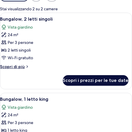
disponibili
per
Stai visualizzando 2 su 2 camere
le
Apri
Bungalow, 2 letti singoli | Una cassafo
7
Bungalow, 2 letti singoli
camere
tutte
Vista giardino
le
24 m²
foto
per
Per 3 persone
Bungalow,
2 letti singoli
2
Wi-Fi gratuito
letti
Altri
Scopri di più
singoli
dettagli
per
Scopri i prezzi per le tue date
Bungalow,
2
letti
Apri
Bungalow, 1 letto king | Una cassafort
6
singoli
Bungalow, 1 letto king
tutte
Vista giardino
le
24 m²
foto
per
Per 3 persone
Bungalow,
1 letto king