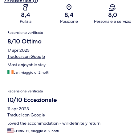
79 recensioni
8,4
8,4
8,0
Pulizia
Posizione
Personale e servizio
Recensioni
Recensione verificata
8/10 Ottimo
17 apr 2023
Traduci con Google
Most enjoyable stay.
Jan, viaggio di 2 notti
Recensione verificata
10/10 Eccezionale
11 apr 2023
Traduci con Google
Loved the accommodation - will definitely return.
CHRISTEL, viaggio di 2 notti