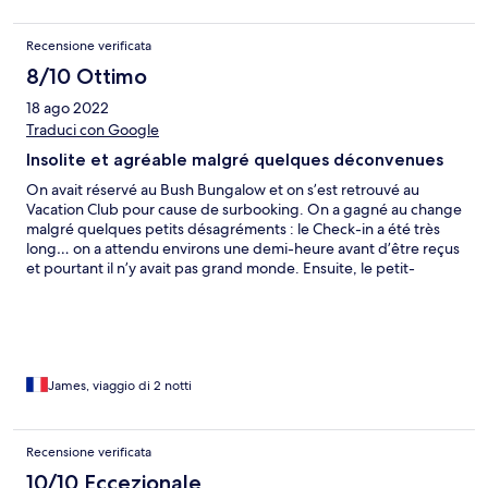
Recensione verificata
8/10 Ottimo
18 ago 2022
Traduci con Google
Insolite et agréable malgré quelques déconvenues
On avait réservé au Bush Bungalow et on s’est retrouvé au
Vacation Club pour cause de surbooking. On a gagné au change
malgré quelques petits désagréments : le Check-in a été très
long… on a attendu environs une demi-heure avant d’être reçus
et pourtant il n’y avait pas grand monde. Ensuite, le petit-
déjeuner nous a été facturé le premier jour alors qu’il était déjà
payé…. Nous attendons encore le remboursement de 420
rands plus de deux semaines après…. Heureusement le séjour a
été agréable et on en a pris plein les yeux ! C’est à refaire en
famille 😀
James, viaggio di 2 notti
Recensione verificata
10/10 Eccezionale