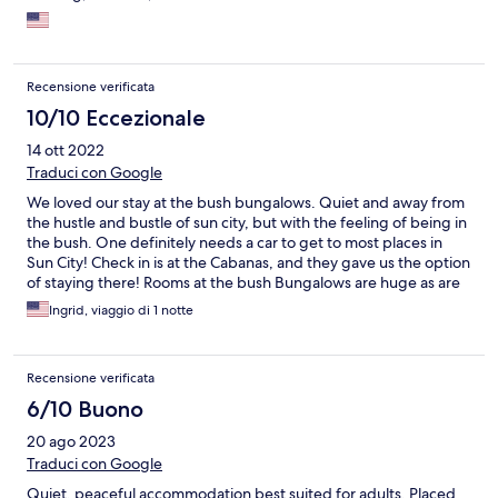
Recensione verificata
10/10 Eccezionale
14 ott 2022
Traduci con Google
We loved our stay at the bush bungalows. Quiet and away from
the hustle and bustle of sun city, but with the feeling of being in
the bush. One definitely needs a car to get to most places in
Sun City! Check in is at the Cabanas, and they gave us the option
of staying there! Rooms at the bush Bungalows are huge as are
the bathrooms! A fridge and coffee maker is also available in
Ingrid, viaggio di 1 notte
each room! Breakfast at the Cabanas the following morning was
superb. Would definitely stay there again
Recensione verificata
6/10 Buono
20 ago 2023
Traduci con Google
Quiet, peaceful accommodation best suited for adults. Placed