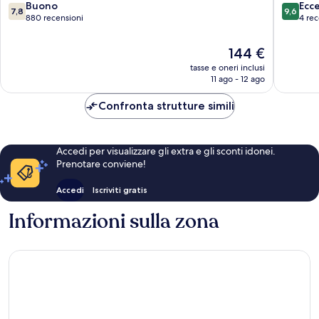
City
7.8
9.6
Buono
Ecc
7,8
9,6
Resort
su
su
880 recensioni
4 rec
Moses
10,
10,
Kotane
Buono,
Eccezion
Il
144 €
880
4
prezzo
tasse e oneri inclusi
recensioni
recensio
attuale
11 ago - 12 ago
è
144 €
Confronta strutture simili
Accedi per visualizzare gli extra e gli sconti idonei.
Prenotare conviene!
Accedi
Iscriviti gratis
Informazioni sulla zona