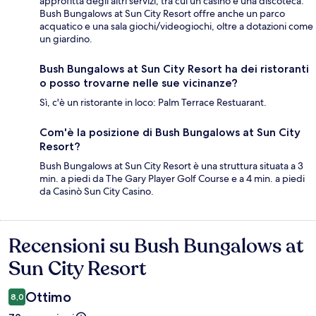
approfitta degli altri servizi, tra cui un casinò e una discoteca.
Bush Bungalows at Sun City Resort offre anche un parco
acquatico e una sala giochi/videogiochi, oltre a dotazioni come
un giardino.
Bush Bungalows at Sun City Resort ha dei ristoranti
o posso trovarne nelle sue vicinanze?
Sì, c'è un ristorante in loco: Palm Terrace Restuarant.
Com'è la posizione di Bush Bungalows at Sun City
Resort?
Bush Bungalows at Sun City Resort è una struttura situata a 3
min. a piedi da The Gary Player Golf Course e a 4 min. a piedi
da Casinò Sun City Casino.
Recensioni su Bush Bungalows at
Recensioni
Sun City Resort
Ottimo
8,0