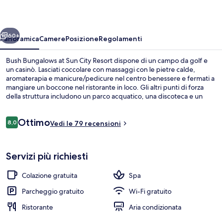
Sun
City
ietro
Avanti
Resort
60+
Panoramica
Camere
Posizione
Regolamenti
Bush Bungalows at Sun City Resort dispone di un campo da golf e
un casinò. Lasciati coccolare con massaggi con le pietre calde,
aromaterapia e manicure/pedicure nel centro benessere e fermati a
mangiare un boccone nel ristorante in loco. Gli altri punti di forza
della struttura includono un parco acquatico, una discoteca e un
bar/lounge.
Recensioni
Ottimo
8,0
Vedi le 79 recensioni
8,0 su 10
Piscina all'aperto
Servizi più richiesti
Colazione gratuita
Spa
Parcheggio gratuito
Wi-Fi gratuito
Ristorante
Aria condizionata