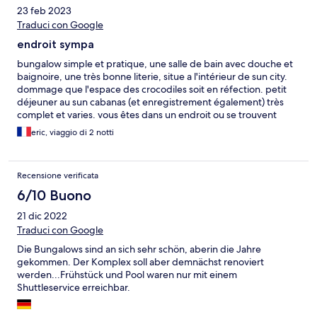
23 feb 2023
Traduci con Google
endroit sympa
bungalow simple et pratique, une salle de bain avec douche et
baignoire, une très bonne literie, situe a l'intérieur de sun city.
dommage que l'espace des crocodiles soit en réfection. petit
déjeuner au sun cabanas (et enregistrement également) très
complet et varies. vous êtes dans un endroit ou se trouvent
restaurants, hôtels, attractions pour grands et petits, navettes
eric, viaggio di 2 notti
gratuites pour se déplacer a l'intérieur de cette petite ville aux
portes du Pilanesberg parc
Recensione verificata
6/10 Buono
21 dic 2022
Traduci con Google
Die Bungalows sind an sich sehr schön, aberin die Jahre
gekommen. Der Komplex soll aber demnächst renoviert
werden...Frühstück und Pool waren nur mit einem
Shuttleservice erreichbar.