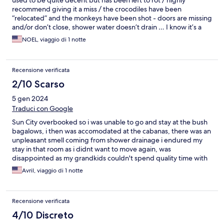
used to be quite decent but has been left to rot / highly
recommend giving it a miss / the crocodiles have been
“relocated” and the monkeys have been shot - doors are missing
and/or don’t close, shower water doesn’t drain … I know it’s a
third world country, but this place should be condemned
NOEL, viaggio di 1 notte
Recensione verificata
2/10 Scarso
5 gen 2024
Traduci con Google
Sun City overbooked so i was unable to go and stay at the bush
bagalows, i then was accomodated at the cabanas, there was an
unpleasant smell coming from shower drainage i endured my
stay in that room as i didnt want to move again, was
disappointed as my grandkids couldn't spend quality time with
me as the room was to small. Would like to go again, hopefully
Avril, viaggio di 1 notte
Sun City will make that happen with no glitches and i can spend
quality time with my grandchildren
Recensione verificata
4/10 Discreto