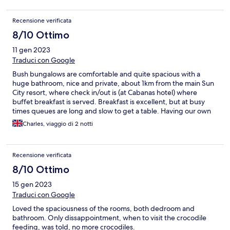
Recensione verificata
8/10 Ottimo
11 gen 2023
Traduci con Google
Bush bungalows are comfortable and quite spacious with a
huge bathroom, nice and private, about 1km from the main Sun
City resort, where check in/out is (at Cabanas hotel) where
buffet breakfast is served. Breakfast is excellent, but at busy
times queues are long and slow to get a table. Having our own
car was really useful, but shuttle buses run regularly for those
Charles, viaggio di 2 notti
without. Overall a memorable stay in quirky accomodation
Recensione verificata
8/10 Ottimo
15 gen 2023
Traduci con Google
Loved the spaciousness of the rooms, both dedroom and
bathroom. Only dissappointment, when to visit the crocodile
feeding, was told, no more crocodiles.