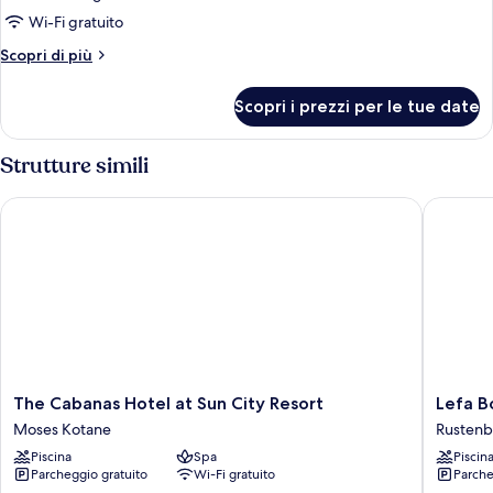
1
Wi-Fi gratuito
letto
Altri
Scopri di più
king
dettagli
per
Scopri i prezzi per le tue date
Bungalow,
1
letto
Strutture simili
king
The Cabanas Hotel at Sun City Resort
Lefa Bou
The
Lefa
The Cabanas Hotel at Sun City Resort
Lefa B
Cabanas
Boutiqu
Moses Kotane
Rustenb
Hotel
Hotel
Piscina
Spa
Piscin
at
Rustenb
Parcheggio gratuito
Wi-Fi gratuito
Parche
Sun