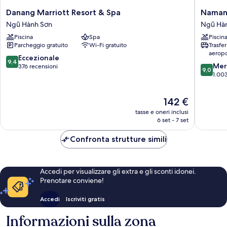
Danang
Naman
Danang Marriott Resort & Spa
Naman
Marriott
Retreat
Ngũ Hành Sơn
Ngũ Hà
Resort
Ngũ
Piscina
Spa
Piscin
&
Hành
Parcheggio gratuito
Wi-Fi gratuito
Trasfe
Spa
Sơn
aeropo
Ngũ
9.4
Eccezionale
9,4
9.0
Hành
Mer
su
376 recensioni
9,0
su
Sơn
1.003
10,
10,
Eccezionale,
Meravigl
376
Il
142 €
1.003
recensioni
prezzo
recensio
tasse e oneri inclusi
attuale
6 set - 7 set
è
142 €
Confronta strutture simili
Accedi per visualizzare gli extra e gli sconti idonei.
Prenotare conviene!
Accedi
Iscriviti gratis
Informazioni sulla zona