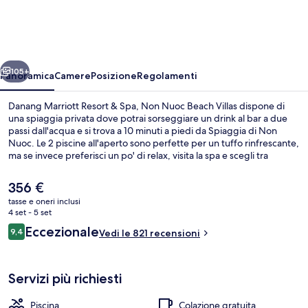
Resort
&
Spa,
ietro
Avanti
Non
105+
Panoramica
Camere
Posizione
Regolamenti
Nuoc
Danang Marriott Resort & Spa, Non Nuoc Beach Villas dispone di
Beach
una spiaggia privata dove potrai sorseggiare un drink al bar a due
passi dall'acqua e si trova a 10 minuti a piedi da Spiaggia di Non
Villas
Nuoc. Le 2 piscine all'aperto sono perfette per un tuffo rinfrescante,
ma se invece preferisci un po' di relax, visita la spa e scegli tra
massaggi “deep tissue”, body wrap e aromaterapia. Le opzioni per
mangiare includono 4 ristoranti in loco e 2 bar/lounge perfetti per
Il
356 €
gustare una bibita fresca. In questo resort di lusso troverai anche un
prezzo
tasse e oneri inclusi
miniclub per bambini (gratuito), un bar a bordo piscina e una
attuale
4 set - 5 set
palestra aperta giorno e notte. Altri viaggiatori apprezzano il
Vista dalla struttura
è
Recensioni
personale gentile della struttura.
Eccezionale
9,4
Vedi le 821 recensioni
356 €
9,4 su 10
Servizi più richiesti
Piscina
Colazione gratuita