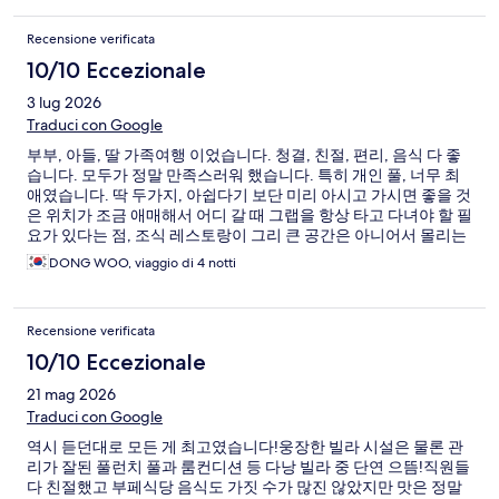
Recensione verificata
10/10 Eccezionale
3 lug 2026
Traduci con Google
부부, 아들, 딸 가족여행 이었습니다. 청결, 친절, 편리, 음식 다 좋
습니다. 모두가 정말 만족스러워 했습니다. 특히 개인 풀, 너무 최
애였습니다. 딱 두가지, 아쉽다기 보단 미리 아시고 가시면 좋을 것
은 위치가 조금 애매해서 어디 갈 때 그랩을 항상 타고 다녀야 할 필
요가 있다는 점, 조식 레스토랑이 그리 큰 공간은 아니어서 몰리는
시간에는 좀 붐빈다는 점은 미리 아시면 도움 되실 것 같아요 ^^
DONG WOO, viaggio di 4 notti
Recensione verificata
10/10 Eccezionale
21 mag 2026
Traduci con Google
역시 듣던대로 모든 게 최고였습니다!웅장한 빌라 시설은 물론 관
리가 잘된 풀런치 풀과 룸컨디션 등 다낭 빌라 중 단연 으뜸!직원들
다 친절했고 부페식당 음식도 가짓 수가 많진 않았지만 맛은 정말