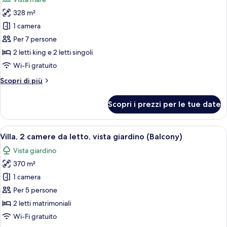
vista
le
giardino
328 m²
foto
per
1 camera
Villa,
Per 7 persone
3
2 letti king e 2 letti singoli
camere
Wi-Fi gratuito
da
Altri
Scopri di più
letto,
dettagli
vista
per
Scopri i prezzi per le tue date
oceano
Villa,
3
camere
Apri
Un ampio soggiorno con una grande fin
7
da
Villa, 2 camere da letto, vista giardino (Balcony)
tutte
letto,
Vista giardino
vista
le
oceano
370 m²
foto
per
1 camera
Villa,
Per 5 persone
2
2 letti matrimoniali
camere
Wi-Fi gratuito
da