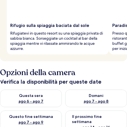
Rifugio sulla spiaggia baciata dal sole
Paradis
Rifugiatevi in questo resort su una spiaggia privata di
Presso q
sabbia bianca. Sorseggiate un cocktail al bar della
ristorant
spiaggia mentre vi rilassate ammirando le acque
buffet g
azzurre.
per iniz
Opzioni della camera
Verifica la disponibilità per queste date
Verifica la disponibilità per questa sera, ago 6 - ago 7
Verifica la disponibilità per d
Questa sera
Domani
ago 6 - ago 7
ago 7 - ago 8
Verifica la disponibilità per questo fine settimana, ago 7 - ago
Verifica la disponibilità per il
Questo fine settimana
Il prossimo fine
settimana
ago 7 - ago 9