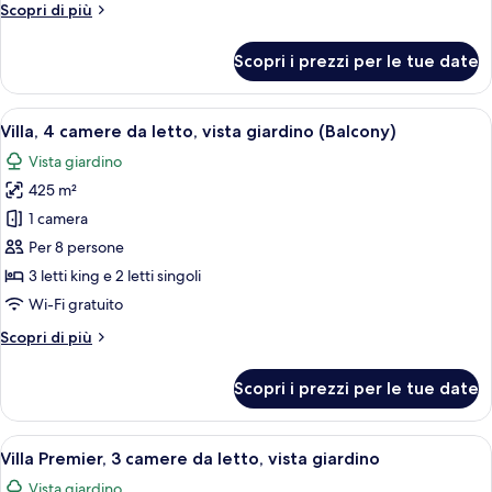
Altri
Scopri di più
letto,
dettagli
vista
per
Scopri i prezzi per le tue date
giardino
Villa,
2
(Balcony)
camere
Apri
Un ampio soggiorno con una grande fin
8
da
Villa, 4 camere da letto, vista giardino (Balcony)
tutte
letto,
Vista giardino
vista
le
giardino
425 m²
foto
(Balcony)
per
1 camera
Villa,
Per 8 persone
4
3 letti king e 2 letti singoli
camere
Wi-Fi gratuito
da
Altri
Scopri di più
letto,
dettagli
vista
per
Scopri i prezzi per le tue date
giardino
Villa,
4
(Balcony)
camere
Apri
Un edificio in stile coloniale bianco co
10
da
Villa Premier, 3 camere da letto, vista giardino
tutte
letto,
Vista giardino