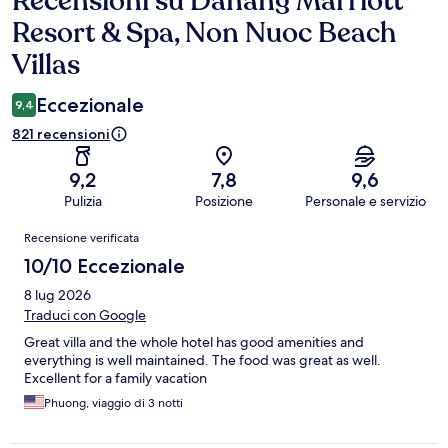
Recensioni su Danang Marriott
Resort & Spa, Non Nuoc Beach
Villas
Eccezionale
9,4
821 recensioni
9,2
7,8
9,6
Pulizia
Posizione
Personale e servizio
Recensioni
Recensione verificata
10/10 Eccezionale
8 lug 2026
Traduci con Google
Great villa and the whole hotel has good amenities and
everything is well maintained. The food was great as well.
Excellent for a family vacation
Phuong, viaggio di 3 notti