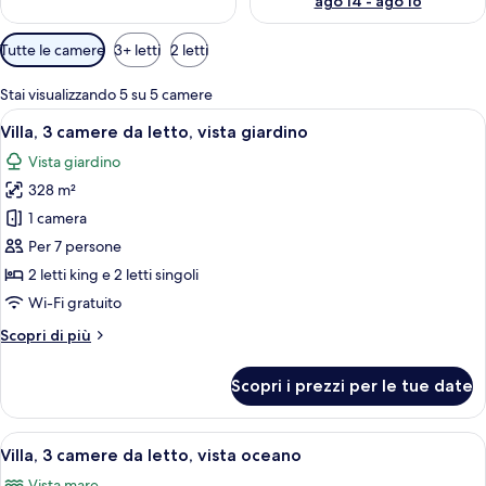
ago 14 - ago 16
Filtri
Tutte le camere
3+ letti
2 letti
disponibili
per
Stai visualizzando 5 su 5 camere
le
Apri
Un soggiorno moderno con televisore, 
7
Villa, 3 camere da letto, vista giardino
camere
tutte
Vista giardino
le
328 m²
foto
per
1 camera
Villa,
Per 7 persone
3
2 letti king e 2 letti singoli
camere
Wi-Fi gratuito
da
Altri
Scopri di più
letto,
dettagli
vista
per
Scopri i prezzi per le tue date
giardino
Villa,
3
camere
Apri
Camera d'hotel moderna con un letto g
6
da
Villa, 3 camere da letto, vista oceano
tutte
letto,
Vista mare