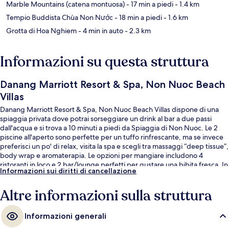
Marble Mountains (catena montuosa)
- 17 min a piedi
- 1.4 km
Tempio Buddista Chùa Non Nước
- 18 min a piedi
- 1.6 km
Grotta di Hoa Nghiem
- 4 min in auto
- 2.3 km
Informazioni su questa struttura
Danang Marriott Resort & Spa, Non Nuoc Beach
Villas
Danang Marriott Resort & Spa, Non Nuoc Beach Villas dispone di una
spiaggia privata dove potrai sorseggiare un drink al bar a due passi
dall'acqua e si trova a 10 minuti a piedi da Spiaggia di Non Nuoc. Le 2
piscine all'aperto sono perfette per un tuffo rinfrescante, ma se invece
preferisci un po' di relax, visita la spa e scegli tra massaggi “deep tissue”,
body wrap e aromaterapia. Le opzioni per mangiare includono 4
ristoranti in loco e 2 bar/lounge perfetti per gustare una bibita fresca. In
Informazioni sui diritti di cancellazione
questo resort di lusso troverai anche un miniclub per bambini (gratuito),
un bar a bordo piscina e una palestra aperta giorno e notte. Altri
Altre informazioni sulla struttura
viaggiatori apprezzano il personale gentile della struttura.
Informazioni generali