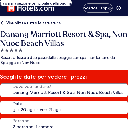
Passa alla sezione principale della pagina
Scarica l’app
Visualizza tutte le strutture
Danang Marriott Resort & Spa, Non
Nuoc Beach Villas
Struttura
a
Resort di lusso a due passi dalla spiaggia con spa, non lontano da
5.0
Spiaggia di Non Nuoc
stelle
Scegli le date per vedere i prezzi
Dove vuoi andare?
Date
Persone