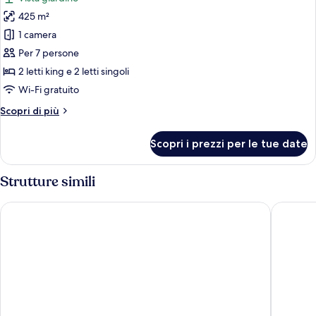
vista
le
giardino
425 m²
foto
(Balcony)
per
1 camera
Villa
Per 7 persone
Premier,
2 letti king e 2 letti singoli
3
Wi-Fi gratuito
camere
Altri
Scopri di più
da
dettagli
letto,
per
Scopri i prezzi per le tue date
vista
Villa
Premier,
giardino
3
Strutture simili
camere
da
Danang Marriott Resort & Spa
Naman R
letto,
vista
giardino