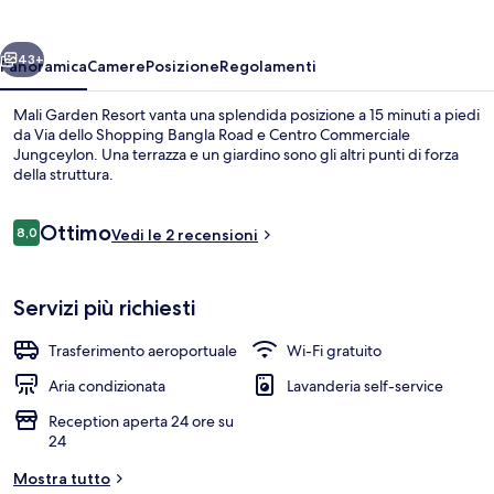
ietro
Avanti
43+
Panoramica
Camere
Posizione
Regolamenti
Mali Garden Resort vanta una splendida posizione a 15 minuti a piedi
da Via dello Shopping Bangla Road e Centro Commerciale
Jungceylon. Una terrazza e un giardino sono gli altri punti di forza
della struttura.
Recensioni
Ottimo
8,0
Vedi le 2 recensioni
8,0 su 10
Una cassaforte in camera, letti aggiun
Servizi più richiesti
Trasferimento aeroportuale
Wi-Fi gratuito
Aria condizionata
Lavanderia self-service
Reception aperta 24 ore su
24
Mostra tutto