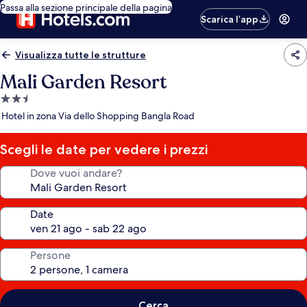
Passa alla sezione principale della pagina
Scarica l’app
Visualizza tutte le strutture
Mali Garden Resort
Struttura
a
Hotel in zona Via dello Shopping Bangla Road
2.5
stelle
Scegli le date per vedere i prezzi
Dove vuoi andare?
Date
Persone
Cerca