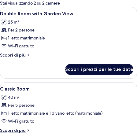
per
Stai visualizzando 2 su 2 camere
le
Apri
Double Room with Garden View | Una ca
8
Double Room with Garden View
camere
tutte
25 m²
le
Per 2 persone
foto
per
1 letto matrimoniale
Double
Wi-Fi gratuito
Room
Altri
Scopri di più
with
dettagli
Garden
per
Scopri i prezzi per le tue date
Double
View
Room
with
Apri
Classic Room | Soggiorno | TV LCD 32 po
10
Garden
Classic Room
tutte
View
40 m²
le
Per 5 persone
foto
per
1 letto matrimoniale e 1 divano letto (matrimoniale)
Classic
Wi-Fi gratuito
Room
Altri
Scopri di più
dettagli