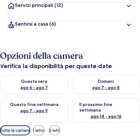
Servizi principali
(12)
Sentirsi a casa
(6)
Opzioni della camera
Verifica la disponibilità per queste date
Verifica la disponibilità per questa sera, ago 6 - ago 7
Verifica la disponibilità per d
Questa sera
Domani
ago 6 - ago 7
ago 7 - ago 8
Verifica la disponibilità per questo fine settimana, ago 7 - ago
Verifica la disponibilità per il
Questo fine settimana
Il prossimo fine
settimana
ago 7 - ago 9
ago 14 - ago 16
Filtri
Tutte le camere
1 letto
2 letti
disponibili