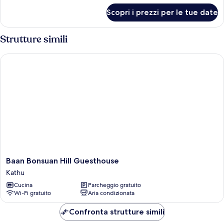
per
Scopri i prezzi per le tue date
Classic
Room
Strutture simili
Baan Bonsuan Hill Guesthouse
Baan
Baan Bonsuan Hill Guesthouse
Bonsuan
Kathu
Hill
Cucina
Parcheggio gratuito
Guesthouse
Wi-Fi gratuito
Aria condizionata
Kathu
Confronta strutture simili