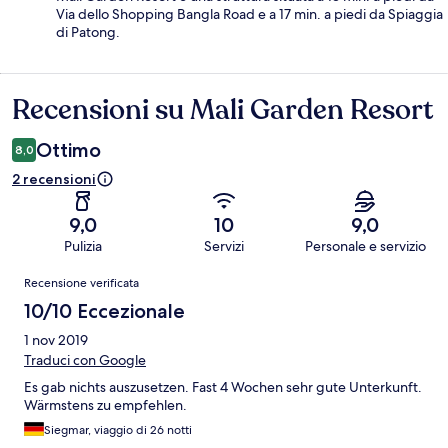
Via dello Shopping Bangla Road e a 17 min. a piedi da Spiaggia
di Patong.
Recensioni su Mali Garden Resort
Recensioni
Ottimo
8,0
2 recensioni
9,0
10
9,0
Pulizia
Servizi
Personale e servizio
Recensioni
Recensione verificata
10/10 Eccezionale
1 nov 2019
Traduci con Google
Es gab nichts auszusetzen. Fast 4 Wochen sehr gute Unterkunft.
Wärmstens zu empfehlen.
Siegmar, viaggio di 26 notti