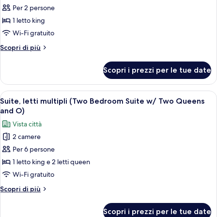
Beds)
per
Per 2 persone
Monolocale,
1 letto king
1
Wi-Fi gratuito
letto
Altri
Scopri di più
king
dettagli
(One
per
Scopri i prezzi per le tue date
Monolocale,
King
1
Bed
letto
Apri
Una camera d'albergo con un letto gra
Studio
7
king
Suite, letti multipli (Two Bedroom Suite w/ Two Queens
tutte
Suite)
(One
and O)
King
le
Vista città
Bed
foto
Studio
2 camere
per
Suite)
Per 6 persone
Suite,
letti
1 letto king e 2 letti queen
multipli
Wi-Fi gratuito
(Two
Altri
Scopri di più
Bedroom
dettagli
Suite
per
Scopri i prezzi per le tue date
Suite,