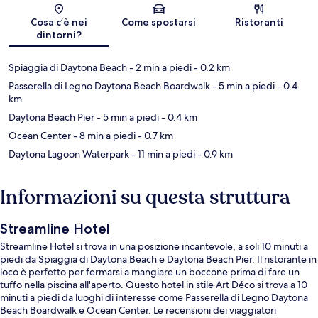
Mappa
Cosa c’è nei
Come spostarsi
Ristoranti
dintorni?
Spiaggia di Daytona Beach
- 2 min a piedi
- 0.2 km
Passerella di Legno Daytona Beach Boardwalk
- 5 min a piedi
- 0.4
km
Daytona Beach Pier
- 5 min a piedi
- 0.4 km
Ocean Center
- 8 min a piedi
- 0.7 km
Daytona Lagoon Waterpark
- 11 min a piedi
- 0.9 km
Informazioni su questa struttura
Streamline Hotel
Streamline Hotel si trova in una posizione incantevole, a soli 10 minuti a
piedi da Spiaggia di Daytona Beach e Daytona Beach Pier. Il ristorante in
loco è perfetto per fermarsi a mangiare un boccone prima di fare un
tuffo nella piscina all'aperto. Questo hotel in stile Art Déco si trova a 10
minuti a piedi da luoghi di interesse come Passerella di Legno Daytona
Beach Boardwalk e Ocean Center. Le recensioni dei viaggiatori