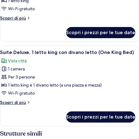
Camera
with
1 letto king
Roll-
Standard,
Wi-Fi gratuito
in
1
Shower)
Altri
Scopri di più
letto
dettagli
king
per
Scopri i prezzi per le tue date
Camera
(One
Standard,
King
1
Apri
Una camera d'albergo con un letto gr
Bed)
1
letto
Suite Deluxe, 1 letto king con divano letto (One King Bed)
tutte
king
Vista città
(One
le
King
1 camera
foto
Bed)
per
Per 3 persone
Suite
1 letto king e 1 divano letto (a una piazza e mezza)
Deluxe,
Wi-Fi gratuito
1
Altri
Scopri di più
letto
dettagli
king
per
Scopri i prezzi per le tue date
Suite
con
Deluxe,
divano
1
Strutture simili
letto
letto