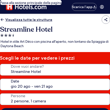
Passa alla sezione principale della pagina
Scarica l’app
Visualizza tutte le strutture
Streamline Hotel
Struttura
a
Hotel in stile Art Déco con piscina all'aperto, non lontano da Spiaggia di
3.5
Daytona Beach
stelle
Scegli le date per vedere i prezzi
Dove vuoi andare?
Date
Persone