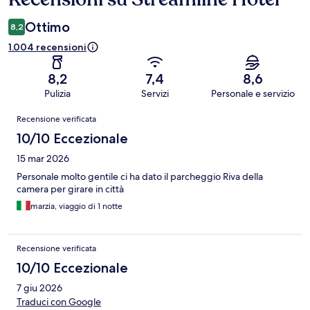
Ottimo
8,2
1.004 recensioni
8,2
7,4
8,6
Pulizia
Servizi
Personale e servizio
Recensioni
Recensione verificata
10/10 Eccezionale
15 mar 2026
Personale molto gentile ci ha dato il parcheggio Riva della
camera per girare in città
marzia, viaggio di 1 notte
Recensione verificata
10/10 Eccezionale
7 giu 2026
Traduci con Google