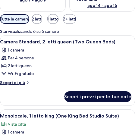
ago 7 - ago 9
ago 14 - ago 16
Filtri
Tutte le camere
2 letti
1 letto
3+ letti
disponibili
per
Stai visualizzando 6 su 6 camere
le
Apri
Una camera d'albergo con un letto, u
5
Camera Standard, 2 letti queen (Two Queen Beds)
camere
tutte
1 camera
le
Per 4 persone
foto
per
2 letti queen
Camera
Wi-Fi gratuito
Standard,
Altri
Scopri di più
2
dettagli
letti
per
Scopri i prezzi per le tue date
Camera
queen
Standard,
(Two
2
Apri
Una camera d'albergo con un letto, un
Queen
4
letti
Monolocale, 1 letto king (One King Bed Studio Suite)
tutte
queen
Beds)
Vista città
(Two
le
Queen
1 camera
foto