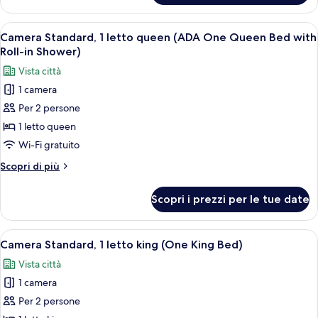
w/
letti
Two
multipli
Apri
Una camera d'albergo con un letto gra
Queens
3
(Two
Camera Standard, 1 letto queen (ADA One Queen Bed with
tutte
Bedroom
and
Roll-in Shower)
Suite
le
O)
Vista città
w/
foto
Two
1 camera
per
Queens
Per 2 persone
Camera
and
O)
Standard,
1 letto queen
1
Wi-Fi gratuito
letto
Altri
Scopri di più
queen
dettagli
(ADA
per
Scopri i prezzi per le tue date
Camera
One
Standard,
Queen
1
Apri
Una camera d'albergo con un letto gra
Bed
5
letto
Camera Standard, 1 letto king (One King Bed)
tutte
queen
with
Vista città
(ADA
le
Roll-
One
1 camera
foto
in
Queen
per
Per 2 persone
Shower)
Bed