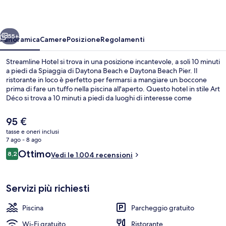
ietro
Avanti
55+
Panoramica
Camere
Posizione
Regolamenti
Streamline Hotel si trova in una posizione incantevole, a soli 10 minuti
a piedi da Spiaggia di Daytona Beach e Daytona Beach Pier. Il
ristorante in loco è perfetto per fermarsi a mangiare un boccone
prima di fare un tuffo nella piscina all'aperto. Questo hotel in stile Art
Déco si trova a 10 minuti a piedi da luoghi di interesse come
Passerella di Legno Daytona Beach Boardwalk e Ocean Center. Le
recensioni dei viaggiatori menzionano il personale gentile e la
Il
95 €
posizione invidiabile.
prezzo
tasse e oneri inclusi
attuale
7 ago - 8 ago
Terrazza/patio
è
Recensioni
Ottimo
8,2
Vedi le 1.004 recensioni
95 €
8,2 su 10
Servizi più richiesti
Piscina
Parcheggio gratuito
Wi-Fi gratuito
Ristorante