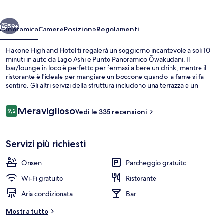
ietro
Avanti
59+
Panoramica
Camere
Posizione
Regolamenti
Hakone Highland Hotel ti regalerà un soggiorno incantevole a soli 10
minuti in auto da Lago Ashi e Punto Panoramico Ōwakudani. Il
bar/lounge in loco è perfetto per fermasi a bere un drink, mentre il
ristorante è l'ideale per mangiare un boccone quando la fame si fa
sentire. Gli altri servizi della struttura includono una terrazza e un
giardino. Altri viaggiatori apprezzano il personale gentile della
struttura.
Recensioni
Meraviglioso
9,2
Vedi le 335 recensioni
9,2 su 10
Bagni termali
Servizi più richiesti
Onsen
Parcheggio gratuito
Wi-Fi gratuito
Ristorante
Aria condizionata
Bar
Mostra tutto