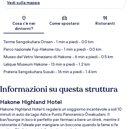
Vedi sulla mappa
Mappa
Cosa c’è nei
Come spostarsi
Ristoranti
dintorni?
Terme Sengokuhara Onsen
- 1 min a piedi
- 0.0 km
Parco nazionale Fuji-Hakone-Izu
- 1 min a piedi
- 0.0 km
Museo del Vetro Veneziano di Hakone
- 6 min a piedi
- 0.5 km
Lalique Museum Hakone
- 13 min a piedi
- 1.2 km
Prateria Sengokuhara Susuki
- 16 min a piedi
- 1.4 km
Informazioni su questa struttura
Hakone Highland Hotel
Hakone Highland Hotel ti regalerà un soggiorno incantevole a soli 10
minuti in auto da Lago Ashi e Punto Panoramico Ōwakudani. Il
bar/lounge in loco è perfetto per fermasi a bere un drink, mentre il
ristorante è l'ideale per mangiare un boccone quando la fame si fa