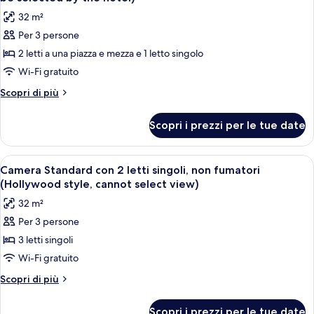
le
32 m²
foto
Per 3 persone
per
2 letti a una piazza e mezza e 1 letto singolo
Camera
Standard
Wi-Fi gratuito
con
Altri
Scopri di più
2
dettagli
per
letti
Scopri i prezzi per le tue date
Camera
singoli,
Standard
non
con
Apri
Camera d'albergo con due letti, una scr
5
fumatori
2
Camera Standard con 2 letti singoli, non fumatori
tutte
letti
(View
(Hollywood style, cannot select view)
singoli,
le
will
32 m²
non
foto
be
fumatori
Per 3 persone
per
(View
selected
3 letti singoli
Camera
will
by
be
Standard
Wi-Fi gratuito
the
selected
con
Altri
Scopri di più
hotel)
by
2
dettagli
the
per
letti
hotel)
Scopri i prezzi per le tue date