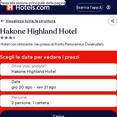
Passa alla sezione principale della pagina
Scarica l’app
Visualizza tutte le strutture
Hakone Highland Hotel
Struttura
a
Hotel con ristorante, nei pressi di Punto Panoramico Ōwakudani
3.5
stelle
Scegli le date per vedere i prezzi
Dove vuoi andare?
Date
Persone
Cerca