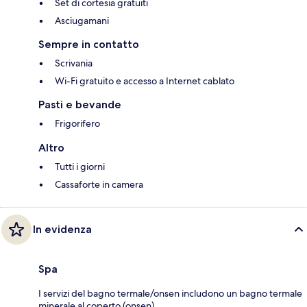
Set di cortesia gratuiti
Asciugamani
Sempre in contatto
Scrivania
Wi-Fi gratuito e accesso a Internet cablato
Pasti e bevande
Frigorifero
Altro
Tutti i giorni
Cassaforte in camera
In evidenza
Spa
I servizi del bagno termale/onsen includono un bagno termale
minerale al coperto (onsen).