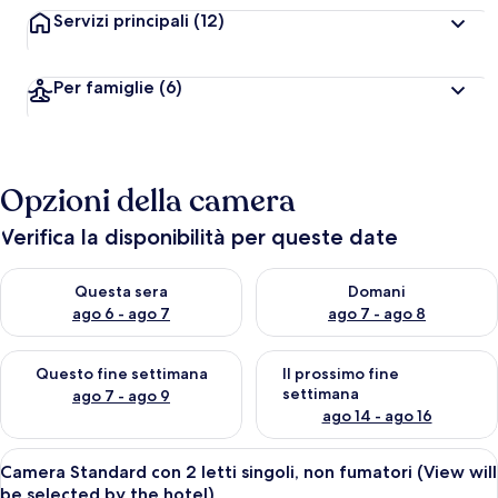
Servizi principali
(12)
Per famiglie
(6)
Opzioni della camera
Verifica la disponibilità per queste date
Verifica la disponibilità per questa sera, ago 6 - ago 7
Verifica la disponibilità per d
Questa sera
Domani
ago 6 - ago 7
ago 7 - ago 8
Verifica la disponibilità per questo fine settimana, ago 7 - ago
Verifica la disponibilità per il
Questo fine settimana
Il prossimo fine
settimana
ago 7 - ago 9
ago 14 - ago 16
Apri
Camera d'albergo con due letti, una scr
6
Camera Standard con 2 letti singoli, non fumatori (View will
tutte
be selected by the hotel)