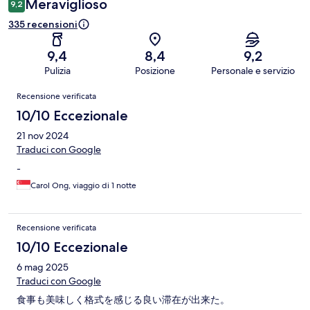
Meraviglioso
9,2
335 recensioni
9,4
8,4
9,2
Pulizia
Posizione
Personale e servizio
Recensioni
Recensione verificata
10/10 Eccezionale
21 nov 2024
Traduci con Google
-
Carol Ong, viaggio di 1 notte
Recensione verificata
10/10 Eccezionale
6 mag 2025
Traduci con Google
食事も美味しく格式を感じる良い滞在が出来た。