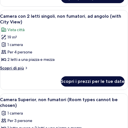
letti
Superior
singoli,
con
Apri
Camera d'albergo con un letto grande, 
non
10
2
Camera con 2 letti singoli, non fumatori, ad angolo (with
tutte
letti
fumatori
City View)
singoli,
le
Vista città
non
foto
fumatori
19 m²
per
1 camera
Camera
con
Per 4 persone
2
2 letti a una piazza e mezza
letti
Altri
Scopri di più
singoli,
dettagli
non
per
Scopri i prezzi per le tue date
Camera
fumatori,
con
ad
2
Apri
Corridoio in un hotel con il logo a stel
angolo
10
letti
Camera Superior, non fumatori (Room types cannot be
tutte
singoli,
(with
chosen)
non
le
City
1 camera
fumatori,
foto
View)
ad
Per 3 persone
per
angolo