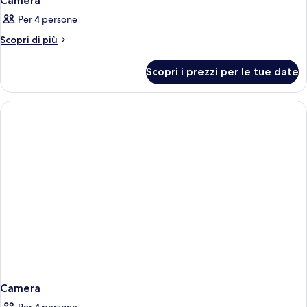
Camera
Per 4 persone
Altri
Scopri di più
dettagli
per
Scopri i prezzi per le tue date
Camera
Camera