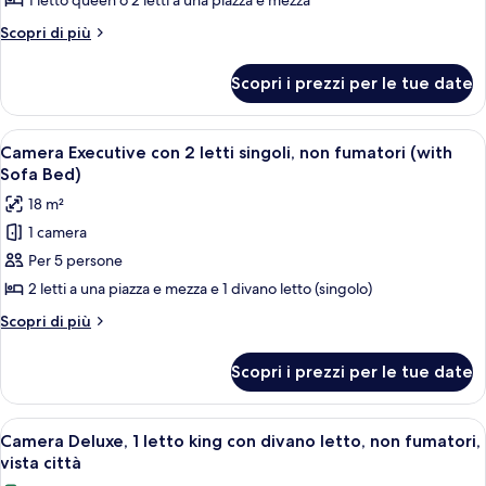
1 letto queen o 2 letti a una piazza e mezza
Camera
(with
City
Superior,
Altri
Scopri di più
View)
dettagli
non
per
fumatori
Scopri i prezzi per le tue date
Camera
(Room
Superior,
types
non
Apri
Una camera d'albergo con due letti, un
11
fumatori
cannot
Camera Executive con 2 letti singoli, non fumatori (with
tutte
(Room
Sofa Bed)
be
types
le
chosen)
18 m²
cannot
foto
be
1 camera
per
chosen)
Per 5 persone
Camera
Executive
2 letti a una piazza e mezza e 1 divano letto (singolo)
con
Altri
Scopri di più
2
dettagli
per
letti
Scopri i prezzi per le tue date
Camera
singoli,
Executive
non
con
Apri
Camera d'albergo con un letto grande, u
12
fumatori
2
Camera Deluxe, 1 letto king con divano letto, non fumatori,
tutte
letti
(with
vista città
singoli,
le