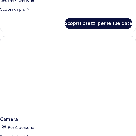
Per 4 persone
Altri
Scopri di più
dettagli
per
Scopri i prezzi per le tue date
Camera
Camera
Per 4 persone