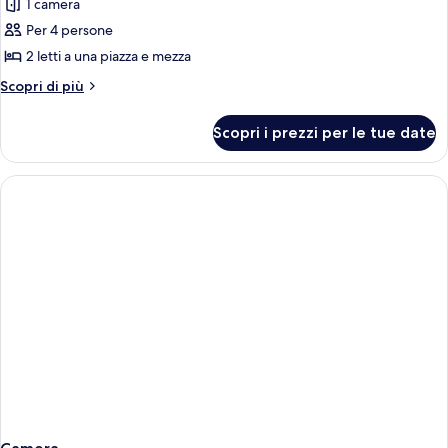
1 camera
Camera
Executive
Per 4 persone
con
2 letti a una piazza e mezza
2
Altri
Scopri di più
letti
dettagli
singoli,
per
Scopri i prezzi per le tue date
Camera
non
Executive
fumatori,
con
vista
2
letti
città
singoli,
non
fumatori,
vista
città