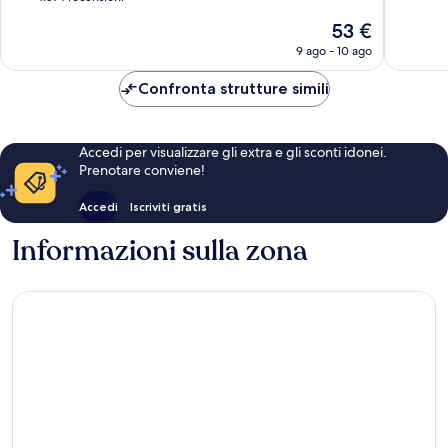
Naniwa
Meravigl
10,
Il
53 €
1.505
Eccellente,
prezzo
recensio
4.574
9 ago - 10 ago
attuale
recensioni
è
Confronta strutture simili
53 €
Accedi per visualizzare gli extra e gli sconti idonei.
Prenotare conviene!
Accedi
Iscriviti gratis
Informazioni sulla zona