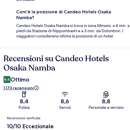
Com'è la posizione di Candeo Hotels Osaka
Namba?
Candeo Hotels Osaka Namba si trova in zona Minami, a 4 min. a
piedi da Stazione di Nippombashi e a 3 min. da Dotonbori. I
viaggiatori considerano ottima la posizione di un hotel.
Recensioni su Candeo Hotels
Recensioni
Osaka Namba
Ottimo
8,4
1.173 recensioni
8,4
8,6
8,8
Pulizia
Servizi
Personale e servizio
Recensioni
Recensione verificata
10/10 Eccezionale