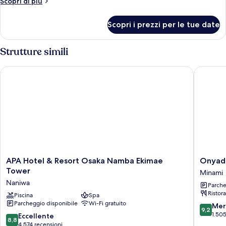
Altri
Scopri di più
dettagli
per
Scopri i prezzi per le tue date
Camera
Strutture simili
APA Hotel & Resort Osaka Namba Ekimae Tower
Onyado 
APA
Onyado
APA Hotel & Resort Osaka Namba Ekimae
Onyado
Hotel
Nono
Tower
Minami
&
Namba
Naniwa
Parche
Resort
Natural
Ristor
Osaka
Piscina
Spa
Hot
Parcheggio disponibile
Wi-Fi gratuito
Namba
Spring
9.2
Mer
9,2
Ekimae
Minami
su
1.505
8.8
Eccellente
8,8
Tower
10,
su
4.574 recensioni