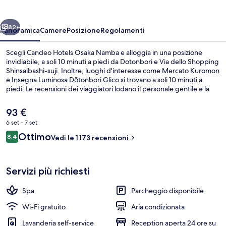
Namba
ietro
Avanti
82+
Panoramica
Camere
Posizione
Regolamenti
Scegli Candeo Hotels Osaka Namba e alloggia in una posizione
invidiabile, a soli 10 minuti a piedi da Dotonbori e Via dello Shopping
Shinsaibashi-suji. Inoltre, luoghi d'interesse come Mercato Kuromon
e Insegna Luminosa Dōtonbori Glico si trovano a soli 10 minuti a
piedi. Le recensioni dei viaggiatori lodano il personale gentile e la
posizione invidiabile. La struttura è una comoda base per spostarsi
con i mezzi pubblici: Stazione di Nippombashi si trova a 4 min a piedi
Il
93 €
e Stazione di Nagahoribashi a 6.
prezzo
6 set - 7 set
attuale
Recensioni
Ottimo
Biancheria da letto di alta qualità, ferr
8,4
è
Vedi le 1.173 recensioni
8,4 su 10
93 €
Servizi più richiesti
Spa
Parcheggio disponibile
Wi-Fi gratuito
Aria condizionata
Lavanderia self-service
Reception aperta 24 ore su