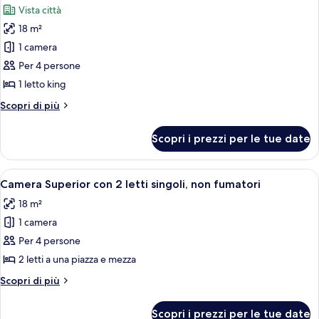
le
Vista città
(Deluxe
foto
King
18 m²
per
Room)
1 camera
Camera
Deluxe,
Per 4 persone
non
1 letto king
fumatori,
Altri
Scopri di più
vista
dettagli
città
per
Scopri i prezzi per le tue date
Camera
(Executive
Deluxe,
King
non
Apri
Una camera d'albergo con due letti, un
Bed)
9
fumatori,
Camera Superior con 2 letti singoli, non fumatori
tutte
vista
18 m²
città
le
(Executive
1 camera
foto
King
per
Per 4 persone
Bed)
Camera
2 letti a una piazza e mezza
Superior
Altri
Scopri di più
con
dettagli
2
per
Scopri i prezzi per le tue date
Camera