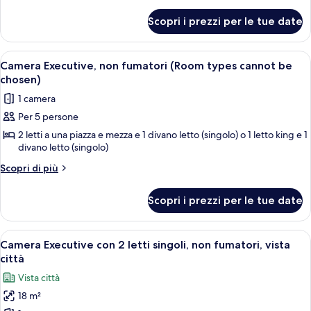
dettagli
singoli,
per
Scopri i prezzi per le tue date
Camera
non
Executive
fumatori
con
Apri
Corridoio in un hotel con il logo a stel
(with
10
2
Camera Executive, non fumatori (Room types cannot be
tutte
letti
Sofa
chosen)
singoli,
le
Bed,
1 camera
non
foto
Super
fumatori
Per 5 persone
per
City
(with
2 letti a una piazza e mezza e 1 divano letto (singolo) o 1 letto king e 1
Camera
Sofa
View)
divano letto (singolo)
Bed,
Executive,
Super
Altri
non
Scopri di più
City
dettagli
fumatori
View)
per
(Room
Scopri i prezzi per le tue date
Camera
types
Executive,
non
cannot
Apri
Biancheria da letto di alta qualità, ferr
11
fumatori
Camera Executive con 2 letti singoli, non fumatori, vista
be
tutte
(Room
città
chosen)
types
le
Vista città
cannot
foto
be
18 m²
per
chosen)