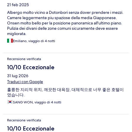
21 feb 2025
Albergo molto vicino a Dotonbori senza dover prendere i mezzi.
Camere leggermente piu spaziose della media Giapponese.
Onsen molto bello per la posizione panoramica all'ultimo piano.
Pulizia dei divani delle zone comuni sicuramente deve essere
migliorata.
Emiliano, viaggio di 4 notti
Recensione verificata
10/10 Eccezionale
31 lug 2026
Traduci con Google
훌륭한 지리적 위치, 깨끗한 대욕장, 대체적으로 너무 좋은 호텔이
였습니다.
SANG WON, viaggio di 4 notti
Recensione verificata
10/10 Eccezionale