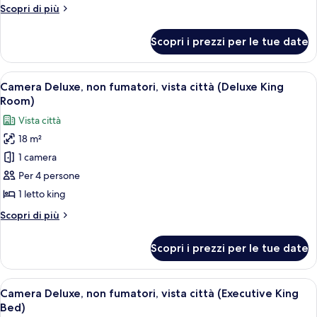
Camera
Altri
Scopri di più
Deluxe,
dettagli
per
non
Scopri i prezzi per le tue date
Camera
fumatori
Deluxe,
(Deluxe
non
Apri
Una camera d'hotel con un letto grande
12
King
fumatori
Camera Deluxe, non fumatori, vista città (Deluxe King
tutte
(Deluxe
Room)
Room)
King
le
Vista città
Room)
foto
18 m²
per
1 camera
Camera
Deluxe,
Per 4 persone
non
1 letto king
fumatori,
Altri
Scopri di più
vista
dettagli
città
per
Scopri i prezzi per le tue date
Camera
(Deluxe
Deluxe,
King
non
Apri
Una camera d'albergo con due letti, un
Room)
12
fumatori,
Camera Deluxe, non fumatori, vista città (Executive King
tutte
vista
Bed)
città