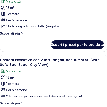
Sofa
Vista città
non
foto
Bed)
fumatori
18 m²
per
(with
1 camera
Camera
Sofa
Bed)
Deluxe,
Per 5 persone
1
1 letto king e 1 divano letto (singolo)
letto
Altri
Scopri di più
king
dettagli
con
per
Scopri i prezzi per le tue date
Camera
divano
Deluxe,
letto,
1
Apri
Biancheria da letto di alta qualità, ferr
non
11
letto
Camera Executive con 2 letti singoli, non fumatori (with
tutte
king
fumatori,
Sofa Bed, Super City View)
con
le
vista
Vista città
divano
foto
città
letto,
18 m²
per
non
1 camera
Camera
fumatori,
vista
Executive
Per 5 persone
città
con
2 letti a una piazza e mezza e 1 divano letto (singolo)
2
Altri
Scopri di più
letti