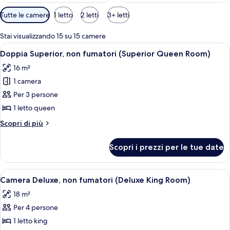
Filtri
Tutte le camere
1 letto
2 letti
3+ letti
disponibili
per
Stai visualizzando 15 su 15 camere
le
Apri
Biancheria da letto di alta qualità, ferr
9
Doppia Superior, non fumatori (Superior Queen Room)
camere
tutte
16 m²
le
1 camera
foto
per
Per 3 persone
Doppia
1 letto queen
Superior,
Altri
Scopri di più
non
dettagli
fumatori
per
Scopri i prezzi per le tue date
Doppia
(Superior
Superior,
Queen
non
Apri
Una camera d'hotel con un letto grande
Room)
9
fumatori
Camera Deluxe, non fumatori (Deluxe King Room)
tutte
(Superior
18 m²
Queen
le
Room)
Per 4 persone
foto
per
1 letto king