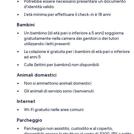
Potrebbe essere necessario presentare un documento
d’identità valido
L'età minima per effettuare il check-in è 18 anni
Bambini
Un bambino (di età pari o inferiore a 5 anni) soggiorna
gratuitamente nella camera dei genitori o dei tutori
utilizzando i letti presenti
La colazione è gratuita per i bambini di età pari o inferiore
ad anni 5
Culle (lettini per bambini) non disponibili.
Animali domestici
Non si ammettono animali domestici
Gli animali di servizio sono i benvenuti
Internet
Wi-Fi gratuito nelle aree comuni
Parcheggio
Parcheggio non assistito, custodito e al coperto,
disponibile presso la struttura al costo di 3200 JPY a notte