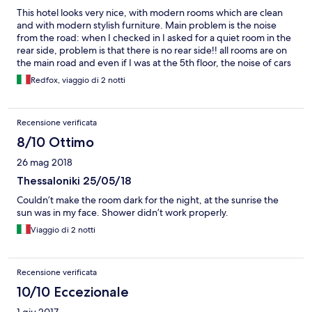
This hotel looks very nice, with modern rooms which are clean
and with modern stylish furniture. Main problem is the noise
from the road: when I checked in I asked for a quiet room in the
rear side, problem is that there is no rear side!! all rooms are on
the main road and even if I was at the 5th floor, the noise of cars
and motorbikes is terrible even during week days until 2 am and
Redfox, viaggio di 2 notti
starts again at around 6am. In addition, the curtains do not well
protect against the morning sun, so in June I had light in the
room from very early morning. Breakfast is served in the room
Recensione verificata
since there is no restaurant area; breakfast choice and quality is
good, fruit quality can be ameliorated. Internet excellent, but
8/10 Ottimo
that is not enough for a positive feedback. Sorry
26 mag 2018
Thessaloniki 25/05/18
Couldn’t make the room dark for the night, at the sunrise the
sun was in my face. Shower didn’t work properly.
Viaggio di 2 notti
Recensione verificata
10/10 Eccezionale