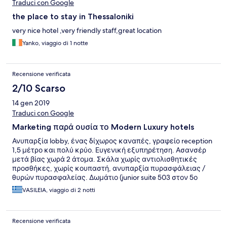
Traduci con Google
the place to stay in Thessaloniki
very nice hotel ,very friendly staff,great location
Yanko, viaggio di 1 notte
Recensione verificata
2/10 Scarso
14 gen 2019
Traduci con Google
Marketing παρά ουσία το Modern Luxury hotels
Ανυπαρξία lobby, ένας δίχωρος καναπές, γραφείο reception
1,5 μέτρο και πολύ κρύο. Ευγενική εξυπηρέτηση. Ασανσέρ
μετά βίας χωρά 2 άτομα. Σκάλα χωρίς αντιολισθητικές
προσθήκες, χωρίς κουπαστή, ανυπαρξία πυρασφάλειας /
θυρών πυρασφαλείας. Δωμάτιο (junior suite 503 στον 5ο
όροφο) με τσιμεντοκονία στο πάτωμα, χωρίς κανένα
VASILEIA, viaggio di 2 notti
χαλάκι ή διακοσμητικό που να δημιουργεί ευχάριστη
αίσθηση στο χώρο. Το φθηνό και μηδενικό ονομάστηκε
..."minimal". Χωρίς κεντρική θέρμανση, όπως και το υπόλοιπο
Recensione verificata
κτήριο) θερμοκρασία κατά την είσοδό μας 14 βαθμοί.