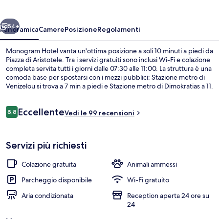
ietro
Avanti
54+
Panoramica
Camere
Posizione
Regolamenti
Monogram Hotel vanta un'ottima posizione a soli 10 minuti a piedi da
Piazza di Aristotele. Tra i servizi gratuiti sono inclusi Wi-Fi e colazione
completa servita tutti i giorni dalle 07:30 alle 11:00. La struttura è una
comoda base per spostarsi con i mezzi pubblici: Stazione metro di
Venizelou si trova a 7 min a piedi e Stazione metro di Dimokratias a 11.
Recensioni
Eccellente
8,8
Vedi le 99 recensioni
8,8 su 10
TV a schermo piatto
Servizi più richiesti
Colazione gratuita
Animali ammessi
Parcheggio disponibile
Wi-Fi gratuito
Aria condizionata
Reception aperta 24 ore su
24