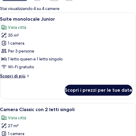
disponibili
per
Stai visualizzando 4 su 4 camere
le
Apri
TV a schermo piatto
6
Suite monolocale Junior
camere
tutte
Vista città
le
35 m²
foto
per
1 camera
Suite
Per 3 persone
monolocale
1 letto queen e 1 letto singolo
Junior
Wi-Fi gratuito
Altri
Scopri di più
dettagli
per
Scopri i prezzi per le tue date
Suite
monolocale
Junior
Apri
Camera Classic con 2 letti singoli | Un
5
Camera Classic con 2 letti singoli
tutte
Vista città
le
27 m²
foto
per
1 camera