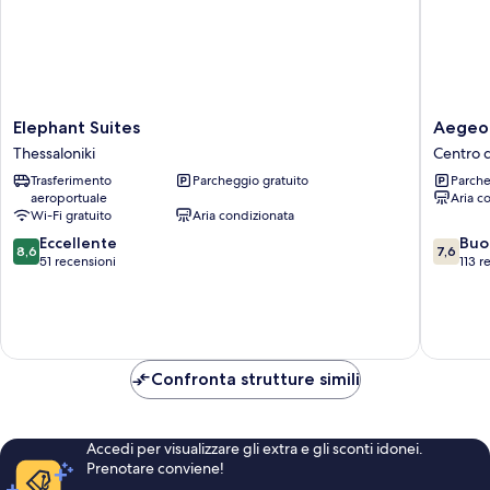
Elephant
Aegeon
Elephant Suites
Aegeo
Suites
Hotel
Thessaloniki
Centro d
Thessaloniki
Centro
Trasferimento
Parcheggio gratuito
Parche
di
aeroportuale
Aria c
Salonicc
Wi-Fi gratuito
Aria condizionata
8.6
7.6
Eccellente
Buo
8,6
7,6
su
su
51 recensioni
113 r
10,
10,
Eccellente,
Buono,
51
113
recensioni
recensio
Confronta strutture simili
Accedi per visualizzare gli extra e gli sconti idonei.
Prenotare conviene!