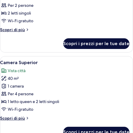
Camera
Per 2 persone
Classic
2 letti singoli
con
Wi-Fi gratuito
2
Altri
Scopri di più
letti
dettagli
singoli
per
Scopri i prezzi per le tue date
Camera
Classic
con
Apri
Una cassaforte in camera, Wi-Fi gratui
7
2
Camera Superior
tutte
letti
Vista città
singoli
le
40 m²
foto
per
1 camera
Camera
Per 4 persone
Superior
1 letto queen e 2 letti singoli
Wi-Fi gratuito
Altri
Scopri di più
dettagli
per
Scopri i prezzi per le tue date