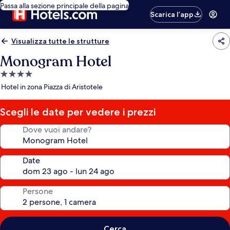
Passa alla sezione principale della pagina
Scarica l’app
Visualizza tutte le strutture
Monogram Hotel
Struttura
a
Hotel in zona Piazza di Aristotele
4.0
stelle
Scegli le date per vedere i prezzi
Dove vuoi andare?
Date
Persone
Cerca