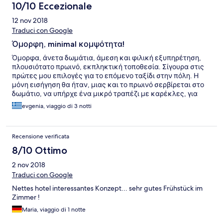
10/10 Eccezionale
12 nov 2018
Traduci con Google
Όμορφη, minimal κομψότητα!
Όμορφα, άνετα δωμάτια, άμεση και φιλική εξυπηρέτηση,
πλουσιότατο πρωινό, εκπληκτική τοποθεσία. Σίγουρα στις
πρώτες μου επιλογές για το επόμενο ταξίδι στην πόλη. Η
μόνη εισήγηση θα ήταν, μιας και το πρωινό σερβίρεται στο
δωμάτιο, να υπήρχε ένα μικρό τραπέζι με καρέκλες, για
μεγαλύτερη άνεση κι απόλαυση του πλουσιότατου πρωινού!
evgenia, viaggio di 3 notti
Recensione verificata
8/10 Ottimo
2 nov 2018
Traduci con Google
Nettes hotel interessantes Konzept... sehr gutes Frühstück im
Zimmer !
Maria, viaggio di 1 notte