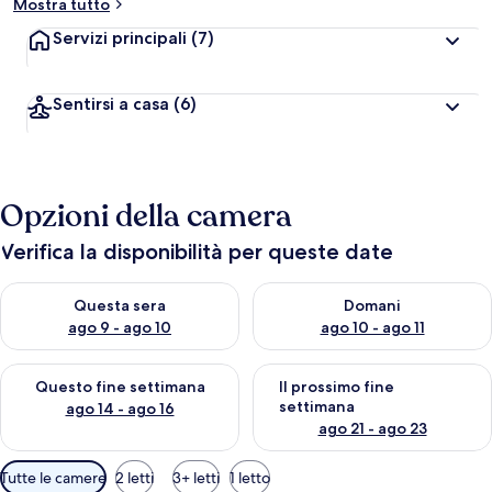
Mostra tutto
Servizi principali
(7)
Sentirsi a casa
(6)
Opzioni della camera
Verifica la disponibilità per queste date
Verifica la disponibilità per questa sera, ago 9 - ago 10
Verifica la disponibilità per d
Questa sera
Domani
ago 9 - ago 10
ago 10 - ago 11
Verifica la disponibilità per questo fine settimana, ago 14 - ag
Verifica la disponibilità per i
Questo fine settimana
Il prossimo fine
settimana
ago 14 - ago 16
ago 21 - ago 23
Filtri
Tutte le camere
2 letti
3+ letti
1 letto