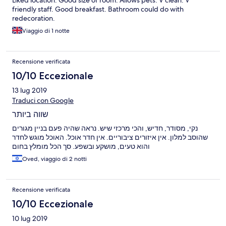
Liked location. Good size of room. Allows pets. V clean. V
friendly staff. Good breakfast. Bathroom could do with
redecoration.
Viaggio di 1 notte
Recensione verificata
10/10 Eccezionale
13 lug 2019
Traduci con Google
שווה ביותר
נקי, מסודר, חדיש, והכי מרכזי שיש. נראה שהיה פעם בניין מגורים
שהוסב למלון. אין איזורים ציבוריים. אין חדר אוכל. האוכל מוגש לחדר
והוא טעים, מושקע ובשפע. סך הכל מומלץ בחום
Oved, viaggio di 2 notti
Recensione verificata
10/10 Eccezionale
10 lug 2019