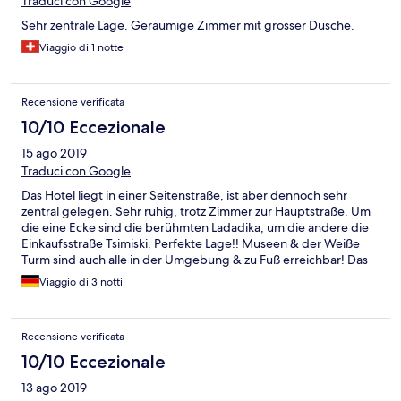
Traduci con Google
Sehr zentrale Lage. Geräumige Zimmer mit grosser Dusche.
Viaggio di 1 notte
Recensione verificata
10/10 Eccezionale
15 ago 2019
Traduci con Google
Das Hotel liegt in einer Seitenstraße, ist aber dennoch sehr
zentral gelegen. Sehr ruhig, trotz Zimmer zur Hauptstraße. Um
die eine Ecke sind die berühmten Ladadika, um die andere die
Einkaufsstraße Tsimiski. Perfekte Lage!! Museen & der Weiße
Turm sind auch alle in der Umgebung & zu Fuß erreichbar! Das
Frühstück war super! Lecker & reichlich! Wir kommen sehr gerne
Viaggio di 3 notti
wieder!!!
Recensione verificata
10/10 Eccezionale
13 ago 2019