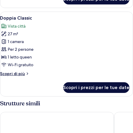
Camera
Superior
Apri
Una cassaforte in camera, Wi-Fi gratui
5
Doppia Classic
tutte
Vista città
le
27 m²
foto
per
1 camera
Doppia
Per 2 persone
Classic
1 letto queen
Wi-Fi gratuito
Altri
Scopri di più
dettagli
per
Scopri i prezzi per le tue date
Doppia
Classic
Strutture simili
Elephant Suites
Aegeon 