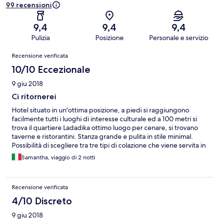
99 recensioni
9,4
9,4
9,4
Pulizia
Posizione
Personale e servizio
Recensioni
Recensione verificata
10/10 Eccezionale
9 giu 2018
Ci ritornerei
Hotel situato in un'ottima posizione, a piedi si raggiungono
facilmente tutti i luoghi di interesse culturale ed a 100 metri si
trova il quartiere Ladadika ottimo luogo per cenare, si trovano
taverne e ristorantini. Stanza grande e pulita in stile minimal.
Possibilità di scegliere tra tre tipi di colazione che viene servita in
camera. Personale molto gentile e disponibile.
Samantha, viaggio di 2 notti
Recensione verificata
4/10 Discreto
9 giu 2018