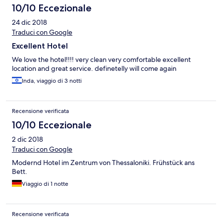
Ανάψαμε full τον κλιματισμό και μας έφεραν σόμπα (**σε
10/10 Eccezionale
4άστερο ξενοδοχείο...) Το προσκέφαλο στο διπλό κρεβάτι
24 dic 2018
είναι κατευθείαν η γυψοσανίδα! Η τουαλέτα με ντους (δε
λειτουργούσε η διανομή βρύση / ντους, κάναμε ντους
Traduci con Google
σκυφτοί) χωρίς θέρμανση, χωρίς αντιολισθητικό (υλικό
Excellent Hotel
παρόμοιο του πατώματος, σαν τσιμεντοκονία,
ολισθηρότατο). Τα παράθυρα στον 5ο ανοίγουν χωρίς καμία
We love the hotel!!!! very clean very comfortable excellent
πρόβλεψη ασφάλειας, το κενό από τον 5ο χωρίς καμία
location and great service. definetelly will come again
προστασία. Χωρίς αίθουσα για φαγητό , το πρωινό
Inda, viaggio di 3 notti
σερβίρεται είτε στο δωμάτιο είτε στην καφετέρια απέναντι
!!!???, 4άστερο ???). Και όλο αυτό το απαράδεκτο χρεώνεται
117 Euros tο βράδυ και μάλιστα μετά από έκπτωση. Black list
Recensione verificata
σαφέστατα. Προτιμήστε ο, τιδήποτε άλλο γύρω. Στη ίδια
τιμή βρίσκαμε δωμάτιο πχ στο The Excelsior !!!
10/10 Eccezionale
2 dic 2018
Traduci con Google
Modernd Hotel im Zentrum von Thessaloniki. Frühstück ans
Bett.
Viaggio di 1 notte
Recensione verificata