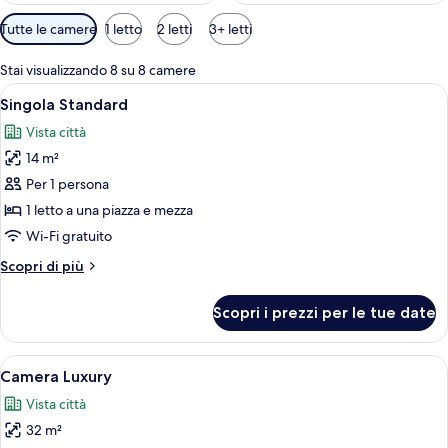
Filtri
Tutte le camere
1 letto
2 letti
3+ letti
disponibili
per
Stai visualizzando 8 su 8 camere
le
Apri
Una camera d'albergo con un letto, una
1
Singola Standard
camere
tutte
Vista città
le
14 m²
foto
per
Per 1 persona
Singola
1 letto a una piazza e mezza
Standard
Wi-Fi gratuito
Altri
Scopri di più
dettagli
per
Scopri i prezzi per le tue date
Singola
Standard
Apri
Camera da letto con un letto grande,
3
Camera Luxury
tutte
Vista città
le
32 m²
foto