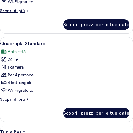
Wi-Fi gratuito
Altri
Scopri di più
dettagli
per
Scopri i prezzi per le tue date
Camera
Comfort
Apri
Una camera d'albergo con due letti sin
1
Quadrupla Standard
tutte
Vista città
le
24 m²
foto
per
1 camera
Quadrupla
Per 4 persone
Standard
4 letti singoli
Wi-Fi gratuito
Altri
Scopri di più
dettagli
per
Scopri i prezzi per le tue date
Quadrupla
Standard
Apri
Una camera d'albergo con due letti, un
1
Tripla Basic