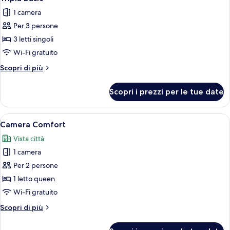
tutte
1 camera
le
Per 3 persone
foto
per
3 letti singoli
Tripla
Wi-Fi gratuito
Basic
Altri
Scopri di più
dettagli
per
Scopri i prezzi per le tue date
Tripla
Basic
Apri
Camera da letto con un letto grande, 
1
Camera Comfort
tutte
Vista città
le
1 camera
foto
per
Per 2 persone
Camera
1 letto queen
Comfort
Wi-Fi gratuito
Altri
Scopri di più
dettagli
per