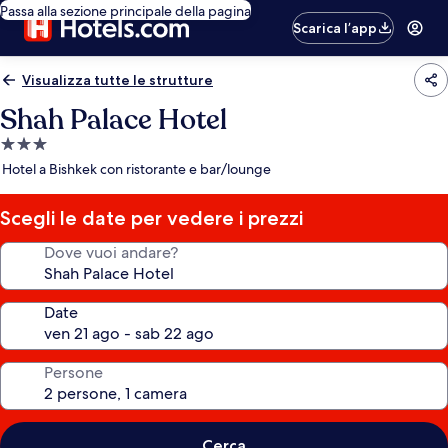
Passa alla sezione principale della pagina
Scarica l’app
Visualizza tutte le strutture
Shah Palace Hotel
Struttura
a
Hotel a Bishkek con ristorante e bar/lounge
3.0
stelle
Scegli le date per vedere i prezzi
Dove vuoi andare?
Date
Persone
Cerca