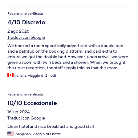
Recensione verificata
4/10 Discreto
2 ago 2026
Traduci con Google
We booked a room specifically advertised with a double bed
and a bathtub on the booking platform, and paid extra to
ensure we got the double bed. ​However, upon arrival, we were
given a room with twin beds and a shower. When we brought
this up at reception, the staff simply told us that this room
category (luxury room) corresponds to twin beds in their internal
Nohaila, viaggio di 2 notti
system and blamed the booking platform. No solution or
alternative was offered to resolve the issue. ​To top it off, the
breakfast was very average. Overall, a disappointing experience
Recensione verificata
and poor customer service. We had much better hotel
experiences in Bishkek for a lower price.
10/10 Eccezionale
16 lug 2024
Traduci con Google
Clean hotel and nice breakfast and good staff
Shahjahan, viaggio di 1 notte