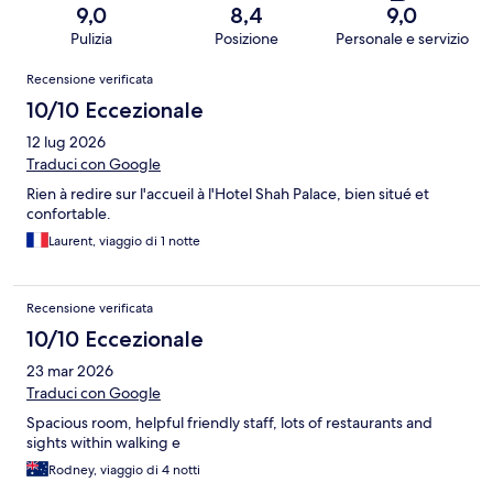
9,0
8,4
9,0
Pulizia
Posizione
Personale e servizio
Recensioni
Recensione verificata
10/10 Eccezionale
12 lug 2026
Traduci con Google
Rien à redire sur l'accueil à l'Hotel Shah Palace, bien situé et
confortable.
Laurent, viaggio di 1 notte
Recensione verificata
10/10 Eccezionale
23 mar 2026
Traduci con Google
Spacious room, helpful friendly staff, lots of restaurants and
sights within walking e
Rodney, viaggio di 4 notti