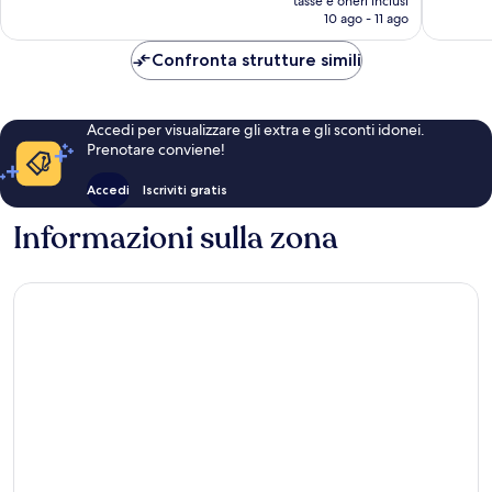
tasse e oneri inclusi
recensioni
recensio
attuale
10 ago - 11 ago
è
58 €
Confronta strutture simili
Accedi per visualizzare gli extra e gli sconti idonei.
Prenotare conviene!
Accedi
Iscriviti gratis
Informazioni sulla zona