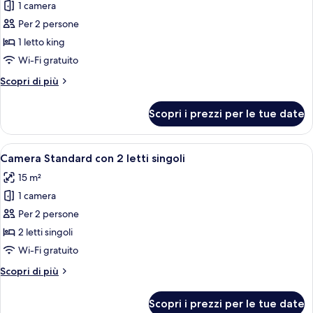
per
1 camera
Camera
Per 2 persone
Luxury
1 letto king
Wi-Fi gratuito
Altri
Scopri di più
dettagli
per
Scopri i prezzi per le tue date
Camera
Luxury
Apri
Una camera d'albergo con due letti sin
2
Camera Standard con 2 letti singoli
tutte
15 m²
le
1 camera
foto
per
Per 2 persone
Camera
2 letti singoli
Standard
Wi-Fi gratuito
con
Altri
Scopri di più
2
dettagli
letti
per
Scopri i prezzi per le tue date
Camera
singoli