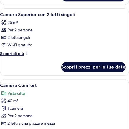
Standard
con
Apri
Una camera d'albergo con un letto, un
1
2
Camera Superior con 2 letti singoli
tutte
letti
25 m²
singoli
le
Per 2 persone
foto
per
2 letti singoli
Camera
Wi-Fi gratuito
Superior
Altri
Scopri di più
con
dettagli
2
per
Scopri i prezzi per le tue date
Camera
letti
Superior
singoli
con
Apri
Una camera d'albergo con un divano, d
4
2
Camera Comfort
tutte
letti
Vista città
singoli
le
40 m²
foto
per
1 camera
Camera
Per 2 persone
Comfort
2 letti a una piazza e mezza