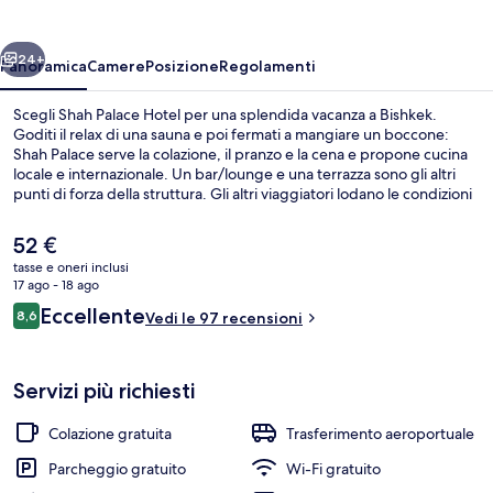
ietro
Avanti
24+
Panoramica
Camere
Posizione
Regolamenti
Scegli Shah Palace Hotel per una splendida vacanza a Bishkek.
Goditi il relax di una sauna e poi fermati a mangiare un boccone:
Shah Palace serve la colazione, il pranzo e la cena e propone cucina
locale e internazionale. Un bar/lounge e una terrazza sono gli altri
punti di forza della struttura. Gli altri viaggiatori lodano le condizioni
generali.
Il
52 €
prezzo
tasse e oneri inclusi
attuale
17 ago - 18 ago
Veranda
è
Recensioni
Eccellente
8,6
Vedi le 97 recensioni
52 €
8,6 su 10
Servizi più richiesti
Colazione gratuita
Trasferimento aeroportuale
Parcheggio gratuito
Wi-Fi gratuito