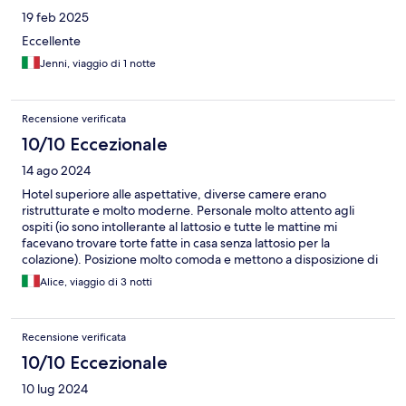
19 feb 2025
Eccellente
Jenni, viaggio di 1 notte
Recensione verificata
10/10 Eccezionale
14 ago 2024
Hotel superiore alle aspettative, diverse camere erano
ristrutturate e molto moderne. Personale molto attento agli
ospiti (io sono intollerante al lattosio e tutte le mattine mi
facevano trovare torte fatte in casa senza lattosio per la
colazione). Posizione molto comoda e mettono a disposizione di
un parcheggio per la macchina senza costi aggiuntivi
Alice, viaggio di 3 notti
Recensione verificata
10/10 Eccezionale
10 lug 2024