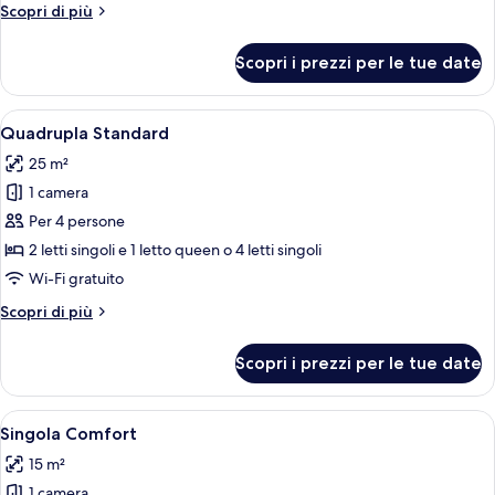
Altri
Scopri di più
dettagli
per
Scopri i prezzi per le tue date
Tripla
Standard
Apri
Quadrupla Standard | Una scrivania, W
4
Quadrupla Standard
tutte
25 m²
le
1 camera
foto
per
Per 4 persone
Quadrupla
2 letti singoli e 1 letto queen o 4 letti singoli
Standard
Wi-Fi gratuito
Altri
Scopri di più
dettagli
per
Scopri i prezzi per le tue date
Quadrupla
Standard
Apri
Un letto rifatto con biancheria bianca,
3
Singola Comfort
tutte
15 m²
le
1 camera