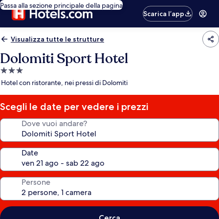
Passa alla sezione principale della pagina
Scarica l’app
Visualizza tutte le strutture
Dolomiti Sport Hotel
Struttura
a
Hotel con ristorante, nei pressi di Dolomiti
3.0
stelle
Scegli le date per vedere i prezzi
Dove vuoi andare?
Date
Persone
Cerca