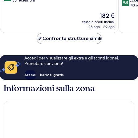
su
135 recensioni
9,8
su
Cadore
Cadore
143 r
10,
10,
Meraviglioso,
Il
182 €
Eccezion
135
prezzo
143
tasse e oneri inclusi
recensioni
attuale
28 ago - 29 ago
recensio
è
182 €
Confronta strutture simili
Accedi per visualizzare gli extra e gli sconti idonei.
Prenotare conviene!
Accedi
Iscriviti gratis
Informazioni sulla zona