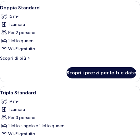
Apri
Un letto ben rifatto in una stanza co
5
Doppia Standard
tutte
16 m²
le
1 camera
foto
per
Per 2 persone
Doppia
1 letto queen
Standard
Wi-Fi gratuito
Altri
Scopri di più
dettagli
per
Scopri i prezzi per le tue date
Doppia
Standard
Apri
Una camera d'albergo con due letti, una
3
Tripla Standard
tutte
19 m²
le
1 camera
foto
per
Per 3 persone
Tripla
1 letto singolo e 1 letto queen
Standard
Wi-Fi gratuito