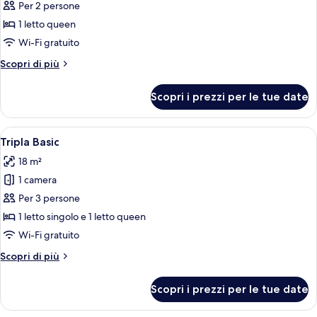
per
Per 2 persone
Doppia
1 letto queen
Basic
Wi-Fi gratuito
Altri
Scopri di più
dettagli
per
Scopri i prezzi per le tue date
Doppia
Basic
Apri
Camera d'albergo con due letti, una t
3
Tripla Basic
tutte
18 m²
le
1 camera
foto
per
Per 3 persone
Tripla
1 letto singolo e 1 letto queen
Basic
Wi-Fi gratuito
Altri
Scopri di più
dettagli
per
Scopri i prezzi per le tue date
Tripla
Basic