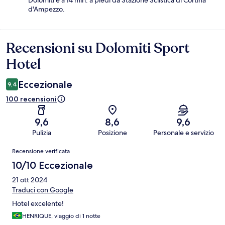
Dolomiti e a 14 min. a piedi da Stazione Sciistica di Cortina
d'Ampezzo.
Recensioni su Dolomiti Sport
Recensioni
Hotel
Eccezionale
9,4
100 recensioni
9,6
8,6
9,6
Pulizia
Posizione
Personale e servizio
Recensioni
Recensione verificata
10/10 Eccezionale
21 ott 2024
Traduci con Google
Hotel excelente!
HENRIQUE, viaggio di 1 notte