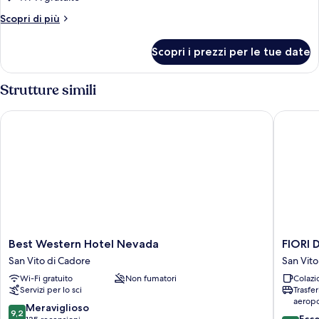
Altri
Scopri di più
dettagli
per
Scopri i prezzi per le tue date
Quadrupla
Comfort
Strutture simili
Best Western Hotel Nevada
FIORI Do
Best
FIORI
Best Western Hotel Nevada
FIORI 
Western
Dolomit
San Vito di Cadore
San Vito
Hotel
Experie
Wi-Fi gratuito
Non fumatori
Colazi
Nevada
Hotel
Servizi per lo sci
Trasfe
San
San
aeropo
Vito
Vito
9.2
Meraviglioso
9,2
9.8
di
di
Ecc