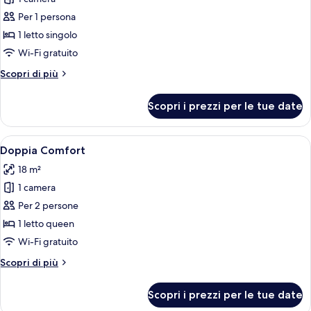
foto
per
Per 1 persona
Singola
1 letto singolo
Comfort
Wi-Fi gratuito
Altri
Scopri di più
dettagli
per
Scopri i prezzi per le tue date
Singola
Comfort
Apri
Una camera da letto con un letto, una s
4
Doppia Comfort
tutte
18 m²
le
1 camera
foto
per
Per 2 persone
Doppia
1 letto queen
Comfort
Wi-Fi gratuito
Altri
Scopri di più
dettagli
per
Scopri i prezzi per le tue date
Doppia