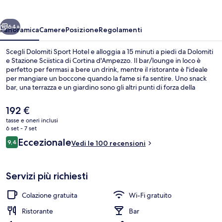
ietro
Avanti
64+
Panoramica
Camere
Posizione
Regolamenti
Scegli Dolomiti Sport Hotel e alloggia a 15 minuti a piedi da Dolomiti
e Stazione Sciistica di Cortina d'Ampezzo. Il bar/lounge in loco è
perfetto per fermasi a bere un drink, mentre il ristorante è l'ideale
per mangiare un boccone quando la fame si fa sentire. Uno snack
bar, una terrazza e un giardino sono gli altri punti di forza della
struttura.
Il
192 €
prezzo
tasse e oneri inclusi
attuale
6 set - 7 set
Terrazza/patio
è
Recensioni
Eccezionale
9,4
Vedi le 100 recensioni
192 €
9,4 su 10
Servizi più richiesti
Colazione gratuita
Wi-Fi gratuito
Ristorante
Bar