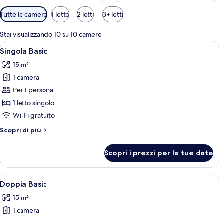
Filtri
Tutte le camere
1 letto
2 letti
3+ letti
disponibili
per
Stai visualizzando 10 su 10 camere
le
Apri
Singola Basic | Una scrivania, Wi-Fi gr
4
Singola Basic
camere
tutte
15 m²
le
1 camera
foto
per
Per 1 persona
Singola
1 letto singolo
Basic
Wi-Fi gratuito
Altri
Scopri di più
dettagli
per
Scopri i prezzi per le tue date
Singola
Basic
Apri
Una camera da letto con una testiera 
4
Doppia Basic
tutte
15 m²
le
1 camera
foto