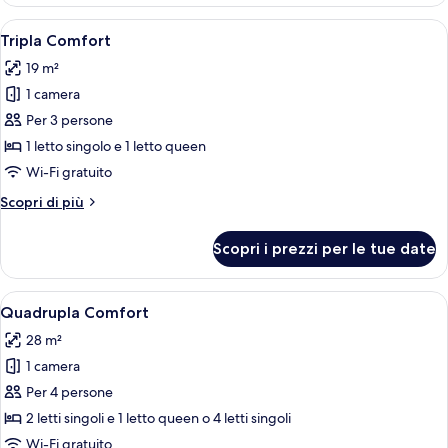
Comfort
Apri
Camera d'albergo con due letti, pavim
3
Tripla Comfort
tutte
19 m²
le
1 camera
foto
per
Per 3 persone
Tripla
1 letto singolo e 1 letto queen
Comfort
Wi-Fi gratuito
Altri
Scopri di più
dettagli
per
Scopri i prezzi per le tue date
Tripla
Comfort
Apri
Una camera da letto con un letto, un 
6
Quadrupla Comfort
tutte
28 m²
le
1 camera
foto
per
Per 4 persone
Quadrupla
2 letti singoli e 1 letto queen o 4 letti singoli
Comfort
Wi-Fi gratuito