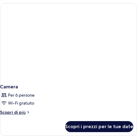
Camera
Per 6 persone
Wi-Fi gratuito
Altri
Scopri di più
dettagli
per
Scopri i prezzi per le tue date
Camera