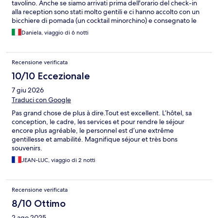
tavolino. Anche se siamo arrivati prima dell'orario del check-in
alla reception sono stati molto gentili e ci hanno accolto con un
bicchiere di pomada (un cocktail minorchino) e consegnato le
tessere della camera. La piscina è stupenda ma non è presente il
Daniela, viaggio di 6 notti
bagnino. L'hotel non è distante dal mare ma neppure sul mare
(circa 400-500 metri). Abbiamo utilizzato il posteggio della
struttura che però è in pieno sole e non molto comodo (per
Recensione verificata
arrivarci bisogna uscire dall'hotel e fare una salita un po' ripida e
difficoltosa se si indossano le ciabatte da mare). Quello che non
10/10 Eccezionale
ci ha soddisfatto è stata la ristorazione. Abbiamo trovato la sala
7 giu 2026
interna arredata in modo troppo impersonale e i tavoli troppo
vicini ai banchi del buffet, il che dava più una sensazione di
Traduci con Google
mensa che di ristorante. Purtoppo anche il livello della cucina
Pas grand chose de plus à dire.Tout est excellent. L’hôtel, sa
non era da 4 stelle superiore e ci è capitato che dopo un'ora
conception, le cadre, les services et pour rendre le séjour
dall'inizio del servizio (previsto dalle 19.30 alle 22) alcune portate
encore plus agréable, le personnel est d’une extrême
non fossero più disponibili. Anche i camerieri addetti al servizio
gentillesse et amabilité. Magnifique séjour et très bons
bevande non erano molto rapidi, infatti ci è capitato di aspettare
souvenirs.
un quarto d'ora prima di essere serviti
JEAN-LUC, viaggio di 2 notti
Recensione verificata
8/10 Ottimo
2 ago 2025