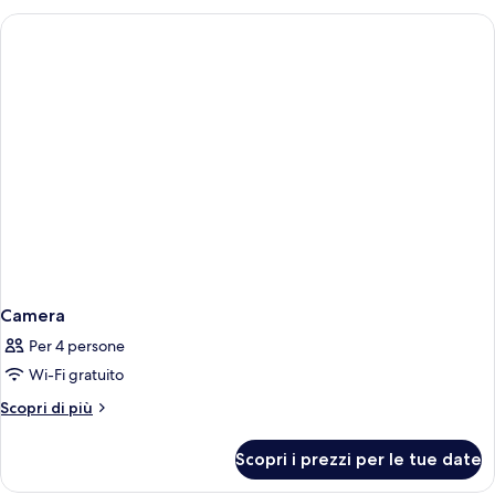
Camera
Per 4 persone
Wi-Fi gratuito
Altri
Scopri di più
dettagli
per
Scopri i prezzi per le tue date
Camera