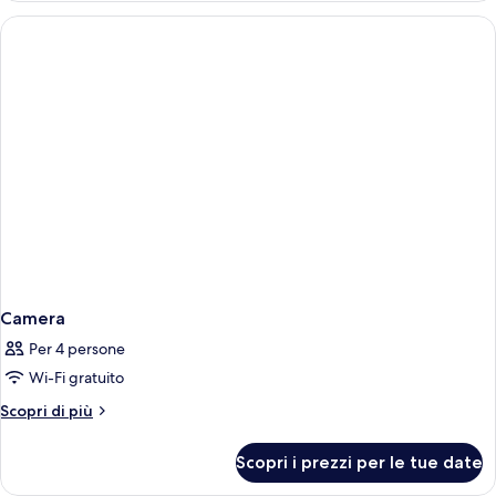
balcone,
vista
piscina
Camera
Per 4 persone
Wi-Fi gratuito
Altri
Scopri di più
dettagli
per
Scopri i prezzi per le tue date
Camera