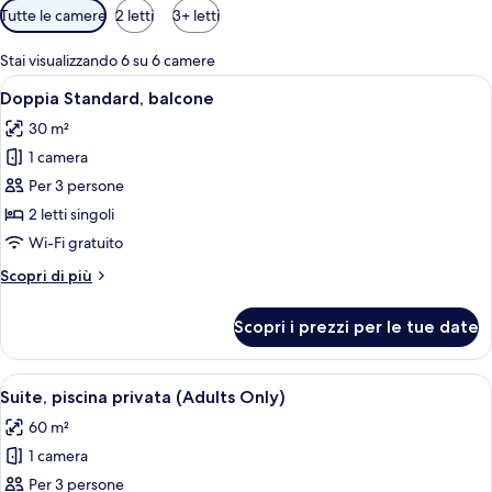
Filtri
Tutte le camere
2 letti
3+ letti
disponibili
per
Stai visualizzando 6 su 6 camere
le
Apri
Camera d'albergo con due letti, una scr
7
Doppia Standard, balcone
camere
tutte
30 m²
le
1 camera
foto
per
Per 3 persone
Doppia
2 letti singoli
Standard,
Wi-Fi gratuito
balcone
Altri
Scopri di più
dettagli
per
Scopri i prezzi per le tue date
Doppia
Standard,
balcone
Apri
Camera d'albergo moderna con un letto
8
Suite, piscina privata (Adults Only)
tutte
60 m²
le
1 camera
foto
per
Per 3 persone