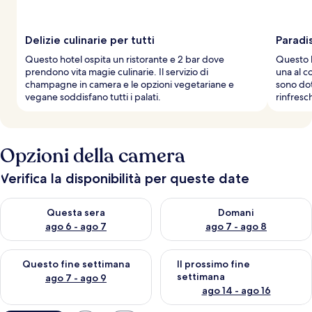
Delizie culinarie per tutti
Paradi
Questo hotel ospita un ristorante e 2 bar dove
Questo h
prendono vita magie culinarie. Il servizio di
una al c
champagne in camera e le opzioni vegetariane e
sono dot
vegane soddisfano tutti i palati.
rinfresch
Opzioni della camera
Verifica la disponibilità per queste date
Verifica la disponibilità per questa sera, ago 6 - ago 7
Verifica la disponibilità per d
Questa sera
Domani
ago 6 - ago 7
ago 7 - ago 8
Verifica la disponibilità per questo fine settimana, ago 7 - ago
Verifica la disponibilità per il
Questo fine settimana
Il prossimo fine
settimana
ago 7 - ago 9
ago 14 - ago 16