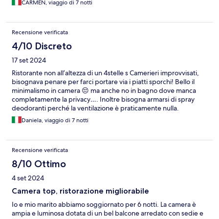
CARMEN, viaggio di 7 notti
Tomàs è un hotel molto interessante e consigliato.
Recensione verificata
4/10 Discreto
17 set 2024
Ristorante non all’altezza di un 4stelle s Camerieri improvvisati,
bisognava penare per farci portare via i piatti sporchi! Bello il
minimalismo in camera 😔 ma anche no in bagno dove manca
completamente la privacy…. Inoltre bisogna armarsi di spray
deodoranti perché la ventilazione è praticamente nulla.
Daniela, viaggio di 7 notti
Recensione verificata
8/10 Ottimo
4 set 2024
Camera top, ristorazione migliorabile
Io e mio marito abbiamo soggiornato per 6 notti. La camera è
ampia e luminosa dotata di un bel balcone arredato con sedie e