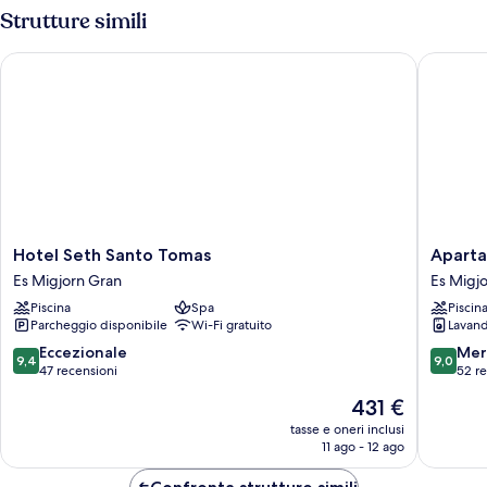
Strutture simili
Hotel Seth Santo Tomas
Apartame
Hotel
Apartam
Hotel Seth Santo Tomas
Aparta
Seth
Seth
Es Migjorn Gran
Es Migj
Santo
Mestral
Piscina
Spa
Piscin
Tomas
y
Parcheggio disponibile
Wi-Fi gratuito
Lavand
Es
Llebeig
Migjorn
Es
9.4
9.0
Eccezionale
Mer
9,4
9,0
Gran
Migjorn
su
su
47 recensioni
52 r
Gran
10,
10,
Il
431 €
Eccezionale,
Meravigl
prezzo
47
52
tasse e oneri inclusi
attuale
11 ago - 12 ago
recensioni
recensio
è
431 €