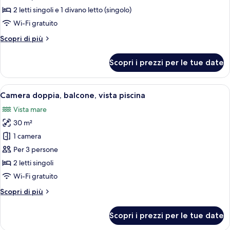
Suite,
2 letti singoli e 1 divano letto (singolo)
piscina
Wi-Fi gratuito
privata
Altri
Scopri di più
(Adults
dettagli
Only)
per
Scopri i prezzi per le tue date
Suite,
piscina
privata
Apri
Camera d'albergo con un letto grande,
7
(Adults
Camera doppia, balcone, vista piscina
tutte
Only)
Vista mare
le
30 m²
foto
per
1 camera
Camera
Per 3 persone
doppia,
2 letti singoli
balcone,
Wi-Fi gratuito
vista
Altri
Scopri di più
piscina
dettagli
per
Scopri i prezzi per le tue date
Camera
doppia,