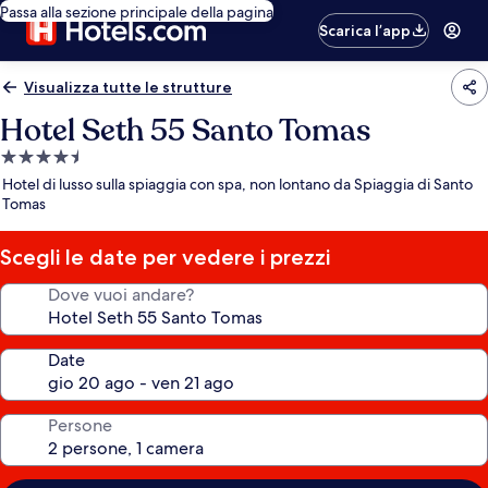
Passa alla sezione principale della pagina
Scarica l’app
Visualizza tutte le strutture
Hotel Seth 55 Santo Tomas
Struttura
a
Hotel di lusso sulla spiaggia con spa, non lontano da Spiaggia di Santo
4.5
Tomas
stelle
Scegli le date per vedere i prezzi
Dove vuoi andare?
Date
Persone