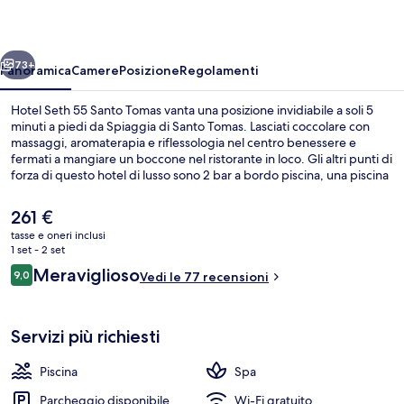
Santo
Tomas
ietro
Avanti
73+
Panoramica
Camere
Posizione
Regolamenti
Hotel Seth 55 Santo Tomas vanta una posizione invidiabile a soli 5
minuti a piedi da Spiaggia di Santo Tomas. Lasciati coccolare con
massaggi, aromaterapia e riflessologia nel centro benessere e
fermati a mangiare un boccone nel ristorante in loco. Gli altri punti di
forza di questo hotel di lusso sono 2 bar a bordo piscina, una piscina
coperta e una piscina all'aperto.
Il
261 €
prezzo
tasse e oneri inclusi
attuale
1 set - 2 set
Sauna, vasca idromassaggio, bagno tur
è
Recensioni
Meraviglioso
9,0
Vedi le 77 recensioni
261 €
9,0 su 10
Servizi più richiesti
Piscina
Spa
Parcheggio disponibile
Wi-Fi gratuito