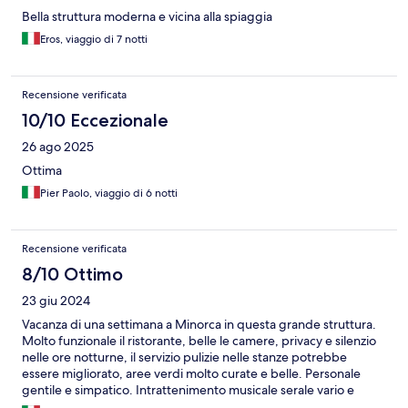
Bella struttura moderna e vicina alla spiaggia
Eros, viaggio di 7 notti
Recensione verificata
10/10 Eccezionale
26 ago 2025
Ottima
Pier Paolo, viaggio di 6 notti
Recensione verificata
8/10 Ottimo
23 giu 2024
Vacanza di una settimana a Minorca in questa grande struttura.
Molto funzionale il ristorante, belle le camere, privacy e silenzio
nelle ore notturne, il servizio pulizie nelle stanze potrebbe
essere migliorato, aree verdi molto curate e belle. Personale
gentile e simpatico. Intrattenimento musicale serale vario e
interessante. Minorca é sempre una garanzia ed il Seth 55 Sant