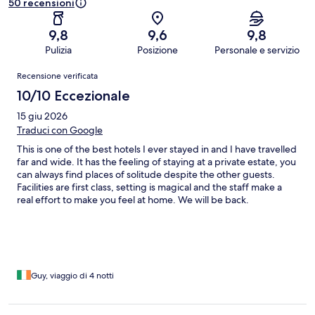
50 recensioni
9,8
9,6
9,8
Pulizia
Posizione
Personale e servizio
Recensioni
Recensione verificata
10/10 Eccezionale
15 giu 2026
Traduci con Google
This is one of the best hotels I ever stayed in and I have travelled
far and wide. It has the feeling of staying at a private estate, you
can always find places of solitude despite the other guests.
Facilities are first class, setting is magical and the staff make a
real effort to make you feel at home. We will be back.
Guy, viaggio di 4 notti