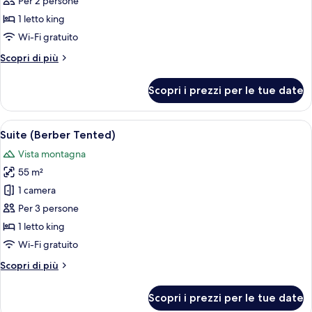
Per 2 persone
Superior
1 letto king
Wi-Fi gratuito
Altri
Scopri di più
dettagli
per
Scopri i prezzi per le tue date
Suite
Superior
Apri
1 camera, lenzuola Frette, biancheria da
7
Suite (Berber Tented)
tutte
Vista montagna
le
55 m²
foto
per
1 camera
Suite
Per 3 persone
(Berber
1 letto king
Tented)
Wi-Fi gratuito
Altri
Scopri di più
dettagli
per
Scopri i prezzi per le tue date
Suite