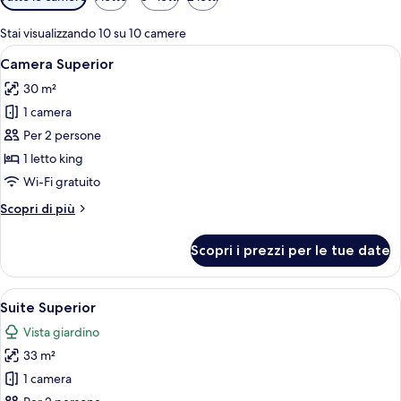
disponibili
per
Stai visualizzando 10 su 10 camere
le
Apri
Camera Superior | 1 camera, lenzuola Fr
5
Camera Superior
camere
tutte
30 m²
le
1 camera
foto
per
Per 2 persone
Camera
1 letto king
Superior
Wi-Fi gratuito
Altri
Scopri di più
dettagli
per
Scopri i prezzi per le tue date
Camera
Superior
Apri
Suite Superior | 1 camera, lenzuola Fret
6
Suite Superior
tutte
Vista giardino
le
33 m²
foto
per
1 camera
Suite