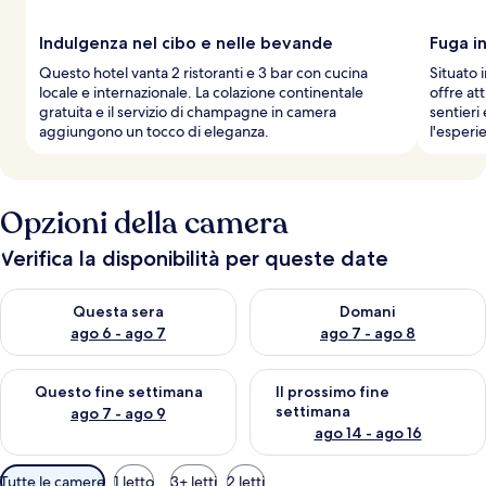
Indulgenza nel cibo e nelle bevande
Fuga i
Questo hotel vanta 2 ristoranti e 3 bar con cucina
Situato 
locale e internazionale. La colazione continentale
offre at
gratuita e il servizio di champagne in camera
sentieri
aggiungono un tocco di eleganza.
l'esperie
Opzioni della camera
Verifica la disponibilità per queste date
Verifica la disponibilità per questa sera, ago 6 - ago 7
Verifica la disponibilità per d
Questa sera
Domani
ago 6 - ago 7
ago 7 - ago 8
Verifica la disponibilità per questo fine settimana, ago 7 - ago
Verifica la disponibilità per il
Questo fine settimana
Il prossimo fine
settimana
ago 7 - ago 9
ago 14 - ago 16
Filtri
Tutte le camere
1 letto
3+ letti
2 letti