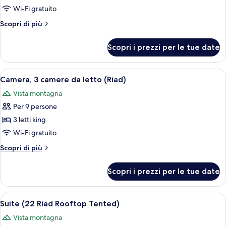
Camera
Wi-Fi gratuito
(12
Altri
Scopri di più
Asmoun
dettagli
Tent)
per
Scopri i prezzi per le tue date
Camera
(12
Asmoun
Apri
1 camera, lenzuola Frette, biancheria da
16
Tent)
Camera, 3 camere da letto (Riad)
tutte
Vista montagna
le
Per 9 persone
foto
per
3 letti king
Camera,
Wi-Fi gratuito
3
Altri
Scopri di più
camere
dettagli
da
per
Scopri i prezzi per le tue date
Camera,
letto
3
(Riad)
camere
Apri
1 camera, lenzuola Frette, biancheria da
10
da
Suite (22 Riad Rooftop Tented)
tutte
letto
Vista montagna
(Riad)
le