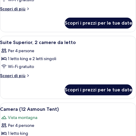
(2)
Altri
Scopri di più
dettagli
per
Scopri i prezzi per le tue date
Camera,
terrazzo
(2)
Apri
Suite Superior, 2 camere da letto | 1 ca
5
Suite Superior, 2 camere da letto
tutte
Per 4 persone
le
1 letto king e 2 letti singoli
foto
per
Wi-Fi gratuito
Suite
Altri
Scopri di più
Superior,
dettagli
per
2
Scopri i prezzi per le tue date
Suite
camere
Superior,
da
2
Apri
Camera (12 Asmoun Tent) | 1 camera, len
5
letto
camere
Camera (12 Asmoun Tent)
tutte
da
Vista montagna
letto
le
Per 4 persone
foto
per
1 letto king