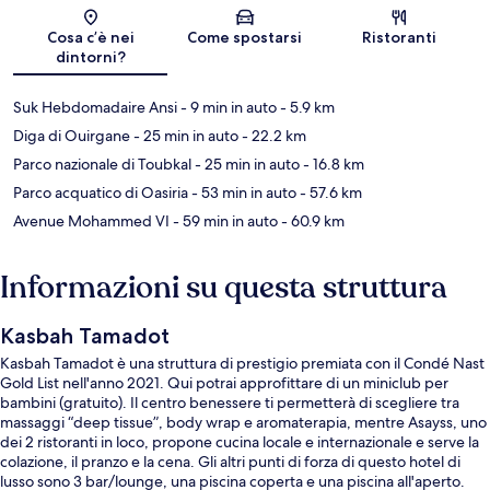
Mappa
Cosa c’è nei
Come spostarsi
Ristoranti
dintorni?
Suk Hebdomadaire Ansi
- 9 min in auto
- 5.9 km
Diga di Ouirgane
- 25 min in auto
- 22.2 km
Parco nazionale di Toubkal
- 25 min in auto
- 16.8 km
Parco acquatico di Oasiria
- 53 min in auto
- 57.6 km
Avenue Mohammed VI
- 59 min in auto
- 60.9 km
Informazioni su questa struttura
Kasbah Tamadot
Kasbah Tamadot è una struttura di prestigio premiata con il Condé Nast
Gold List nell'anno 2021. Qui potrai approfittare di un miniclub per
bambini (gratuito). Il centro benessere ti permetterà di scegliere tra
massaggi “deep tissue”, body wrap e aromaterapia, mentre Asayss, uno
dei 2 ristoranti in loco, propone cucina locale e internazionale e serve la
colazione, il pranzo e la cena. Gli altri punti di forza di questo hotel di
lusso sono 3 bar/lounge, una piscina coperta e una piscina all'aperto.