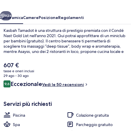
ietro
Avanti
92+
Panoramica
Camere
Posizione
Regolamenti
Kasbah Tamadot è una struttura di prestigio premiata con il Condé
Nast Gold List nell'anno 2021. Qui potrai approfittare di un miniclub
per bambini (gratuito). Il centro benessere ti permetterà di
scegliere tra massaggi “deep tissue”, body wrap e aromaterapia,
mentre Asayss, uno dei 2 ristoranti in loco, propone cucina locale e
internazionale e serve la colazione, il pranzo e la cena. Gli altri punti
di forza di questo hotel di lusso sono 3 bar/lounge, una piscina
Il
607 €
coperta e una piscina all'aperto.
prezzo
tasse e oneri inclusi
attuale
29 ago - 30 ago
Facciata della struttura
è
Recensioni
Eccezionale
9,6
Vedi le 50 recensioni
607 €
9,6 su 10
Servizi più richiesti
Piscina
Colazione gratuita
Spa
Parcheggio gratuito