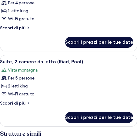
Per 4 persone
foto
per
1 letto king
Suite
Wi-Fi gratuito
(22
Altri
Scopri di più
Riad
dettagli
Rooftop
per
Scopri i prezzi per le tue date
Suite
Tented)
(22
Riad
Apri
Terrazza/patio
8
Rooftop
Suite, 2 camere da letto (Riad, Pool)
tutte
Tented)
Vista montagna
le
Per 5 persone
foto
per
2 letti king
Suite,
Wi-Fi gratuito
2
Altri
Scopri di più
camere
dettagli
da
per
Scopri i prezzi per le tue date
Suite,
letto
2
(Riad,
camere
Strutture simili
Pool)
da