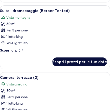
(Berber
Tented)
Apri
Suite, idromassaggio (Berber Tented) | 
8
Suite, idromassaggio (Berber Tented)
tutte
Vista montagna
le
50 m²
foto
per
Per 3 persone
Suite,
1 letto king
idromassaggio
Wi-Fi gratuito
(Berber
Altri
Scopri di più
Tented)
dettagli
per
Scopri i prezzi per le tue date
Suite,
idromassaggio
(Berber
Apri
Camera, terrazzo (2) | 1 camera, lenzuol
5
Tented)
Camera, terrazzo (2)
tutte
Vista giardino
le
30 m²
foto
per
Per 2 persone
Camera,
1 letto king
terrazzo
Wi-Fi gratuito