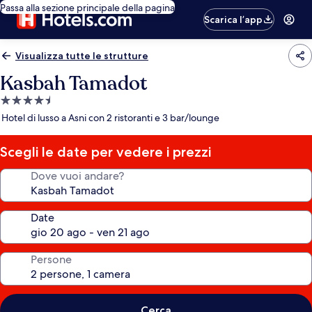
Passa alla sezione principale della pagina
Scarica l’app
Visualizza tutte le strutture
Kasbah Tamadot
Struttura
a
Hotel di lusso a Asni con 2 ristoranti e 3 bar/lounge
4.5
stelle
Scegli le date per vedere i prezzi
Dove vuoi andare?
Date
Persone
Cerca