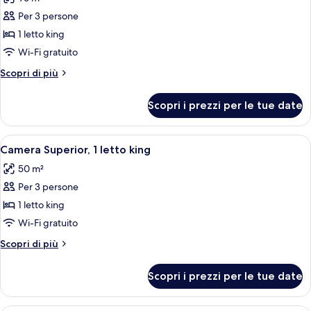
le
Per 3 persone
foto
per
1 letto king
Suite,
Wi-Fi gratuito
1
Altri
Scopri di più
letto
dettagli
king,
per
Scopri i prezzi per le tue date
Suite,
non
1
fumatori
letto
Apri
Una camera d'albergo moderna con un le
(Diplomatic)
6
king,
Camera Superior, 1 letto king
tutte
non
50 m²
fumatori
le
(Diplomatic)
Per 3 persone
foto
per
1 letto king
Camera
Wi-Fi gratuito
Superior,
Altri
Scopri di più
1
dettagli
letto
per
Scopri i prezzi per le tue date
Camera
king
Superior,
1
Una camera d'albergo moderna con vista