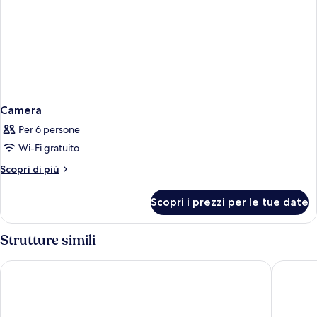
Camera
Per 6 persone
Wi-Fi gratuito
Altri
Scopri di più
dettagli
per
Scopri i prezzi per le tue date
Camera
Strutture simili
JW Marriott Hotel Kuwait City
Jumeirah