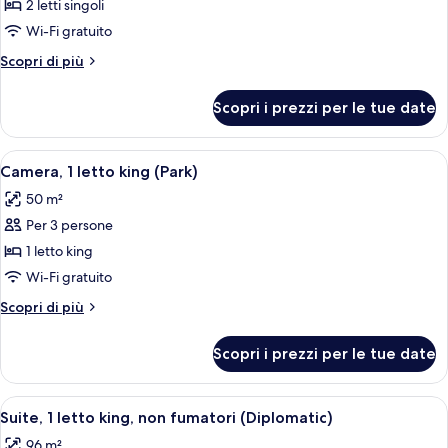
per
2 letti singoli
Camera
Wi-Fi gratuito
(Park
Altri
Scopri di più
Two
dettagli
Twin)
per
Scopri i prezzi per le tue date
Camera
(Park
Two
Apri
Camera d'albergo moderna con un grande
8
Twin)
Camera, 1 letto king (Park)
tutte
50 m²
le
Per 3 persone
foto
per
1 letto king
Camera,
Wi-Fi gratuito
1
Altri
Scopri di più
letto
dettagli
king
per
Scopri i prezzi per le tue date
Camera,
(Park)
1
letto
Apri
Una moderna camera d'hotel con un div
4
king
Suite, 1 letto king, non fumatori (Diplomatic)
tutte
(Park)
96 m²