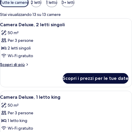
Filtri
Tutte le camere
2 letti
1 letto
3+ letti
disponibili
per
Stai visualizzando 13 su 13 camere
le
Apri
Una camera d'albergo moderna con un le
5
Camera Deluxe, 2 letti singoli
camere
tutte
50 m²
le
Per 3 persone
foto
per
2 letti singoli
Camera
Wi-Fi gratuito
Deluxe,
Altri
Scopri di più
2
dettagli
letti
per
Scopri i prezzi per le tue date
Camera
singoli
Deluxe,
2
Apri
Una camera d'albergo moderna con un le
6
letti
Camera Deluxe, 1 letto king
tutte
singoli
50 m²
le
Per 3 persone
foto
per
1 letto king
Camera
Wi-Fi gratuito