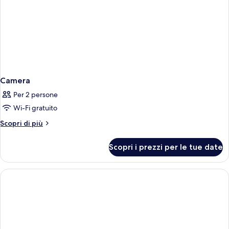
Camera
Per 2 persone
Wi-Fi gratuito
Altri
Scopri di più
dettagli
per
Scopri i prezzi per le tue date
Camera