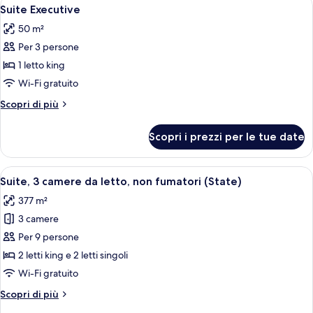
Apri
5
letto
Suite Executive
tutte
king
50 m²
le
Per 3 persone
foto
per
1 letto king
Suite
Wi-Fi gratuito
Executive
Altri
Scopri di più
dettagli
per
Scopri i prezzi per le tue date
Suite
Executive
Apri
Una moderna camera d'hotel con un diva
13
Suite, 3 camere da letto, non fumatori (State)
tutte
377 m²
le
3 camere
foto
per
Per 9 persone
Suite,
2 letti king e 2 letti singoli
3
Wi-Fi gratuito
camere
Altri
Scopri di più
da
dettagli