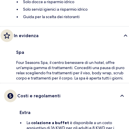
Solo docce a risparmio idrico
Solo servizi igienici a risparmio idrico
Guida per la scelta dei ristoranti
In evidenza
Spa
Four Seasons Spa, il centro benessere di un hotel, offre
un'ampia gamma di trattamenti. Concediti una pausa di puro
relax scegliendo fra trattamenti per il viso, body wrap, scrub
corpo e trattamenti per il corpo. La spa è aperta tutti i giorni.
Costi e regolamenti
Extra
La
colazione a buffet
è disponibile a un costo
aggiuntivo di 16 KWD per gli adulti e 8 KWD per i