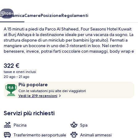
at
ietro
Avanti
Burj
108+
Panoramica
Camere
Posizione
Regolamenti
Alshaya
A 15 minuti a piedi da Parco Al Shaheed, Four Seasons Hotel Kuwait
at Burj Alshaya è la destinazione ideale per una vacanza da sogno. La
struttura dispone di un miniclub per bambini (gratuito). Fermati a
mangiare un boccone in uno dei 3 ristoranti in loco. Nel centro
benessere, invece, potrai farti coccolare con massaggi, body wrap e
trattamenti per il viso. Le altre dotazioni di questo hotel di lusso
includono una piscina coperta, una piscina all'aperto e un centro
Il
322 €
fitness aperto 24 ore su 24.
prezzo
tasse e oneri inclusi
attuale
20 ago - 21 ago
Piscina coperta, piscina all'aperto, letti
è
Recensioni
9,6
Più popolare
322 €
C
su
Con le valutazioni più alte dei viaggiatori
o
Vedi le 219 recensioni
10,
n
Più
popolare
Servizi più richiesti
l
e
Piscina
Spa
v
a
Trasferimento aeroportuale
Animali ammessi