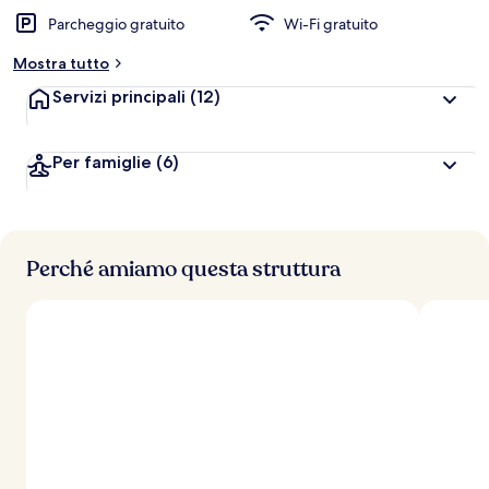
l
Parcheggio gratuito
Wi-Fi gratuito
u
t
Mostra tutto
a
z
Servizi principali
(12)
i
o
n
Per famiglie
(6)
i
p
i
ù
Perché amiamo questa struttura
a
l
t
e
d
e
i
v
i