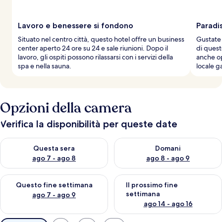
a
g
g
Lavoro e benessere si fondono
Paradis
i
Situato nel centro città, questo hotel offre un business
Gustate l
a
center aperto 24 ore su 24 e sale riunioni. Dopo il
di quest
t
lavoro, gli ospiti possono rilassarsi con i servizi della
anche o
o
spa e nella sauna.
locale g
r
i
Opzioni della camera
Verifica la disponibilità per queste date
Verifica la disponibilità per questa sera, ago 7 - ago 8
Verifica la disponibilità per d
Questa sera
Domani
ago 7 - ago 8
ago 8 - ago 9
Verifica la disponibilità per questo fine settimana, ago 7 - ago
Verifica la disponibilità per il
Questo fine settimana
Il prossimo fine
settimana
ago 7 - ago 9
ago 14 - ago 16