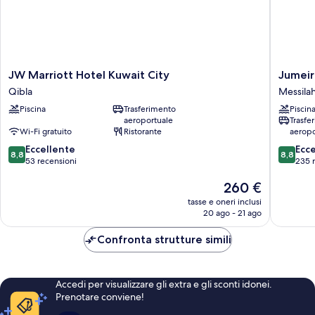
JW
Jumeira
JW Marriott Hotel Kuwait City
Jumeir
Marriott
Messila
Qibla
Messila
Hotel
Beach
Piscina
Trasferimento
Piscin
Kuwait
Kuwait
aeroportuale
Trasfe
City
Messila
Wi-Fi gratuito
Ristorante
aeropo
Qibla
8.8
8.8
Eccellente
Ecc
8,8
8,8
su
su
53 recensioni
235 
10,
10,
Il
260 €
Eccellente,
Eccellen
prezzo
53
235
tasse e oneri inclusi
attuale
recensioni
recensio
20 ago - 21 ago
è
260 €
Confronta strutture simili
Accedi per visualizzare gli extra e gli sconti idonei.
Prenotare conviene!