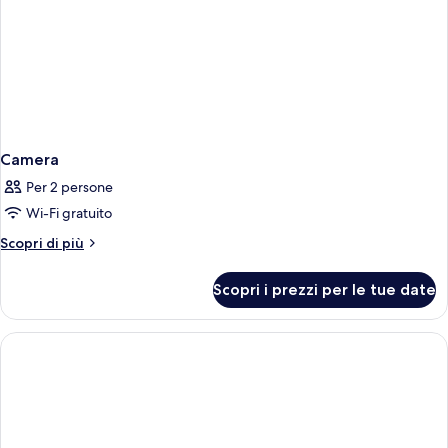
Camera
Per 2 persone
Wi-Fi gratuito
Altri
Scopri di più
dettagli
per
Scopri i prezzi per le tue date
Camera