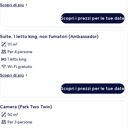
Deluxe,
Altri
Scopri di più
1
dettagli
letto
per
Scopri i prezzi per le tue date
Camera
king
Deluxe,
1
Apri
Una camera d'albergo moderna con angol
5
letto
Suite, 1 letto king, non fumatori (Ambassador)
tutte
king
111 m²
le
Per 4 persone
foto
per
1 letto king
Suite,
Wi-Fi gratuito
1
Altri
Scopri di più
letto
dettagli
king,
per
Scopri i prezzi per le tue date
Suite,
non
1
fumatori
letto
Apri
Una camera d'albergo moderna con un le
(Ambassador)
7
king,
Camera (Park Two Twin)
tutte
non
50 m²
fumatori
le
(Ambassador)
Per 3 persone
foto