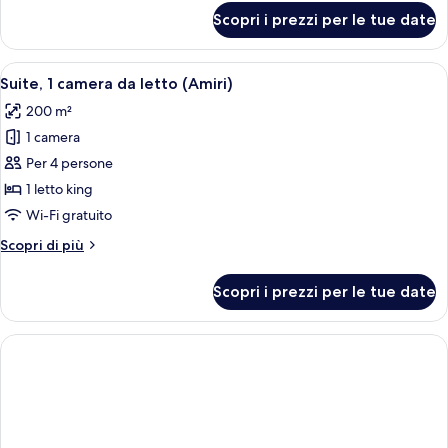
letto,
per
Scopri i prezzi per le tue date
Suite,
non
3
fumatori
camere
Apri
Una moderna camera d'albergo con un le
(State)
8
da
Suite, 1 camera da letto (Amiri)
tutte
letto,
200 m²
non
le
fumatori
1 camera
foto
(State)
per
Per 4 persone
Suite,
1 letto king
1
Wi-Fi gratuito
camera
Altri
Scopri di più
da
dettagli
letto
per
Scopri i prezzi per le tue date
Suite,
(Amiri)
1
camera
da
letto
(Amiri)