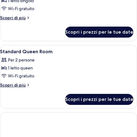
1 letto singolo
foto
per
Wi-Fi gratuito
Discount
Altri
Scopri di più
Standard
dettagli
per
Room
Scopri i prezzi per le tue date
Discount
Standard
Room
Apri
Wi-Fi gratuito
14
Standard Queen Room
tutte
Per 2 persone
le
1 letto queen
foto
per
Wi-Fi gratuito
Standard
Altri
Scopri di più
Queen
dettagli
per
Room
Scopri i prezzi per le tue date
Standard
Queen
Room