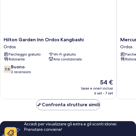
Hilton
Mercur
Hilton Garden Inn Ordos Kangbashi
Mercu
Garden
Ordos
Ordos
Ordos
Inn
Downto
Parcheggio gratuito
Wi-Fi gratuito
Parche
Ordos
Ordos
Ristorante
Aria condizionata
Ristor
Kangbashi
Ordos
7.0
Buono
7,0
su
2 recensioni
10,
Il
54 €
Buono,
prezzo
2
tasse e oneri inclusi
attuale
6 set - 7 set
recensioni
è
54 €
Confronta strutture simili
Accedi per visualizzare gli extra e gli sconti idonei.
Prenotare conviene!