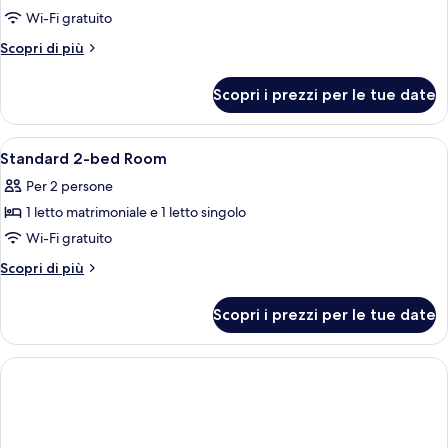
per
Wi-Fi gratuito
Superior
Altri
Scopri di più
Queen
dettagli
per
Room
Scopri i prezzi per le tue date
Superior
Queen
Room
Apri
Wi-Fi gratuito
15
Standard 2-bed Room
tutte
Per 2 persone
le
1 letto matrimoniale e 1 letto singolo
foto
per
Wi-Fi gratuito
Standard
Altri
Scopri di più
2-
dettagli
per
bed
Scopri i prezzi per le tue date
Standard
Room
2-
bed
Room