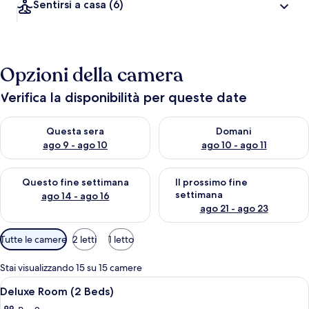
Sentirsi a casa
(6)
Opzioni della camera
Verifica la disponibilità per queste date
Verifica la disponibilità per questa sera, ago 9 - ago 10
Verifica la disponibilità per d
Questa sera
Domani
ago 9 - ago 10
ago 10 - ago 11
Verifica la disponibilità per questo fine settimana, ago 14 - ag
Verifica la disponibilità per i
Questo fine settimana
Il prossimo fine
settimana
ago 14 - ago 16
ago 21 - ago 23
Filtri
Tutte le camere
2 letti
1 letto
disponibili
per
Stai visualizzando 15 su 15 camere
le
Apri
Una camera d'albergo con due letti, u
6
Deluxe Room (2 Beds)
camere
tutte