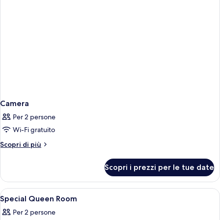
Camera
Per 2 persone
Wi-Fi gratuito
Altri
Scopri di più
dettagli
per
Scopri i prezzi per le tue date
Camera
Apri
Wi-Fi gratuito
9
Special Queen Room
tutte
Per 2 persone
le