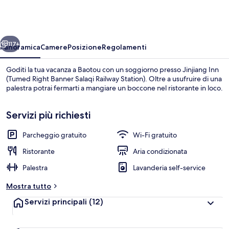
(Tumed
Right
Banner
ietro
Avanti
Salaqi
117+
Panoramica
Camere
Posizione
Regolamenti
Railway
Goditi la tua vacanza a Baotou con un soggiorno presso Jinjiang Inn
Station)
(Tumed Right Banner Salaqi Railway Station). Oltre a usufruire di una
palestra potrai fermarti a mangiare un boccone nel ristorante in loco.
Servizi più richiesti
Parcheggio gratuito
Wi-Fi gratuito
Ristorante
Aria condizionata
Interni
Palestra
Lavanderia self-service
Mostra tutto
Servizi principali
(12)