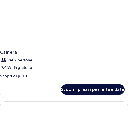
Camera
Per 2 persone
Wi-Fi gratuito
Altri
Scopri di più
dettagli
per
Scopri i prezzi per le tue date
Camera