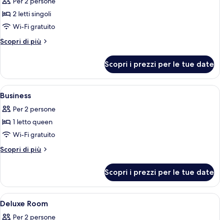
Per 2 persone
le
2 letti singoli
foto
per
Wi-Fi gratuito
Deluxe
Altri
Scopri di più
Room
dettagli
per
(2
Scopri i prezzi per le tue date
Deluxe
Beds)
Room
(2
Apri
Una camera d'albergo moderna con un l
6
Beds)
Business
tutte
Per 2 persone
le
1 letto queen
foto
per
Wi-Fi gratuito
Business
Altri
Scopri di più
dettagli
per
Scopri i prezzi per le tue date
Business
Apri
Una camera d'albergo moderna con un l
14
Deluxe Room
tutte
Per 2 persone