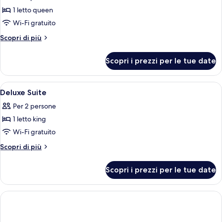
le
1 letto queen
foto
per
Wi-Fi gratuito
Deluxe
Altri
Scopri di più
Room
dettagli
per
Scopri i prezzi per le tue date
Deluxe
Room
Apri
Una camera d'hotel con un letto, una s
10
Deluxe Suite
tutte
Per 2 persone
le
1 letto king
foto
per
Wi-Fi gratuito
Deluxe
Altri
Scopri di più
Suite
dettagli
per
Scopri i prezzi per le tue date
Deluxe
Suite