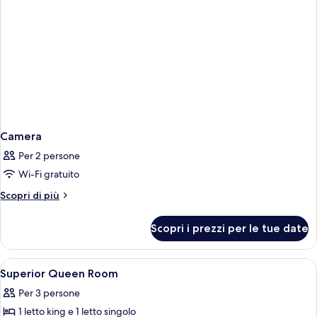
Camera
Per 2 persone
Wi-Fi gratuito
Altri
Scopri di più
dettagli
per
Scopri i prezzi per le tue date
Camera
Apri
Wi-Fi gratuito
16
Superior Queen Room
tutte
Per 3 persone
le
1 letto king e 1 letto singolo
foto