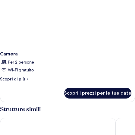
Camera
Per 2 persone
Wi-Fi gratuito
Altri
Scopri di più
dettagli
per
Scopri i prezzi per le tue date
Camera
Strutture simili
Hilton Garden Inn Ordos Kangbashi
Mercure