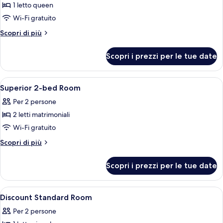
1 letto queen
foto
per
Wi-Fi gratuito
Special
Altri
Scopri di più
Queen
dettagli
per
Room
Scopri i prezzi per le tue date
Special
Queen
Room
Apri
Wi-Fi gratuito
14
Superior 2-bed Room
tutte
Per 2 persone
le
2 letti matrimoniali
foto
per
Wi-Fi gratuito
Superior
Altri
Scopri di più
2-
dettagli
per
bed
Scopri i prezzi per le tue date
Superior
Room
2-
bed
Apri
Una camera d'albergo con due letti, 
6
Room
Discount Standard Room
tutte
Per 2 persone
le