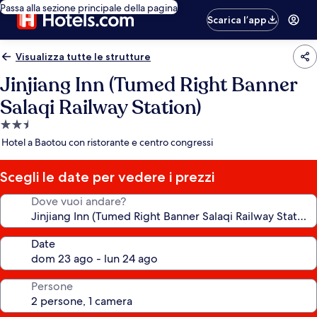
Passa alla sezione principale della pagina
Scarica l’app
Visualizza tutte le strutture
Jinjiang Inn (Tumed Right Banner
Salaqi Railway Station)
Struttura
a
Hotel a Baotou con ristorante e centro congressi
2.5
stelle
Scegli le date per vedere i prezzi
Dove vuoi andare?
Date
Persone