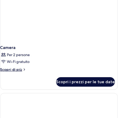
Camera
Per 2 persone
Wi-Fi gratuito
Altri
Scopri di più
dettagli
per
Scopri i prezzi per le tue date
Camera