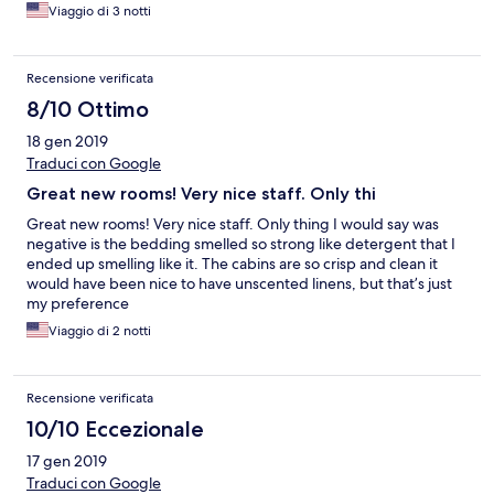
time we booked it, he would speak to the manager about what
Viaggio di 3 notti
he could do for us. After 2 days and no response I followed up.
Finally the best they could do was 50% off dinner. But as we’re
getting ready, the water was brown and full of sediment. Called
Recensione verificata
to cancel dinner because I wasn’t eating in a place cooking with
this water, not even an apology, just told to let the water run. I
8/10 Ottimo
was told repeatedly that the room we did have was nicer, as if
18 gen 2019
that makes up for the fact that it was the exact opposite of what
I booked. They didn’t even acknowledge it when we checked it.
Traduci con Google
Extremely disappointing experience. Poorly managed and rude.
Great new rooms! Very nice staff. Only thi
STAY AWAY!!!!
Great new rooms! Very nice staff. Only thing I would say was
negative is the bedding smelled so strong like detergent that I
ended up smelling like it. The cabins are so crisp and clean it
would have been nice to have unscented linens, but that’s just
my preference
Viaggio di 2 notti
Recensione verificata
10/10 Eccezionale
17 gen 2019
Traduci con Google