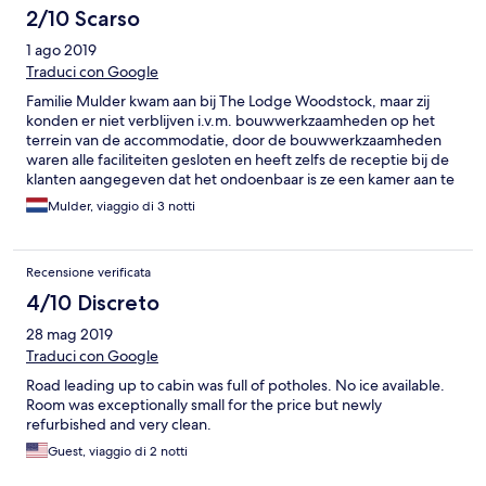
2/10 Scarso
1 ago 2019
Traduci con Google
Familie Mulder kwam aan bij The Lodge Woodstock, maar zij
konden er niet verblijven i.v.m. bouwwerkzaamheden op het
terrein van de accommodatie, door de bouwwerkzaamheden
waren alle faciliteiten gesloten en heeft zelfs de receptie bij de
klanten aangegeven dat het ondoenbaar is ze een kamer aan te
bieden. Familie Mulder is vervolgens verplaatst naar een
Mulder, viaggio di 3 notti
mindere accommodatie; het Dylan Hotel wat langs een snelweg
ligt en weinig rust biedt. Een refund wel op zijn plaats zijn.
Recensione verificata
4/10 Discreto
28 mag 2019
Traduci con Google
Road leading up to cabin was full of potholes. No ice available.
Room was exceptionally small for the price but newly
refurbished and very clean.
Guest, viaggio di 2 notti