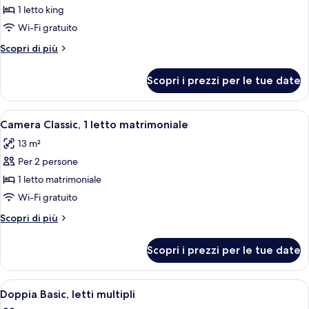
per
1 letto king
Camera
Wi-Fi gratuito
Classic,
Altri
Scopri di più
1
dettagli
letto
per
Scopri i prezzi per le tue date
Camera
king,
Classic,
caminetto
1
Apri
Wi-Fi gratuito, lenzuola
4
letto
Camera Classic, 1 letto matrimoniale
tutte
king,
13 m²
caminetto
le
Per 2 persone
foto
per
1 letto matrimoniale
Camera
Wi-Fi gratuito
Classic,
Altri
Scopri di più
1
dettagli
letto
per
Scopri i prezzi per le tue date
Camera
matrimoniale
Classic,
1
Apri
Doppia Basic, letti multipli | Wi-Fi grat
4
letto
Doppia Basic, letti multipli
tutte
matrimoniale