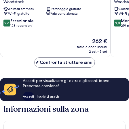
Woodstock
Woodst
Inn
Inn
Animali ammessi
Parcheggio gratuito
Colazi
Woodstock
on
Wi-Fi gratuito
Aria condizionata
Wi-Fi 
the
Millstre
9.6
9.0
Eccezionale
Mer
9,6
9,0
Woodst
su
su
128 recensioni
219 r
10,
10,
Eccezionale,
Meravigl
Il
262 €
128
219
prezzo
recensioni
recensio
tasse e oneri inclusi
attuale
2 set - 3 set
è
262 €
Confronta strutture simili
Accedi per visualizzare gli extra e gli sconti idonei.
Prenotare conviene!
Accedi
Iscriviti gratis
Informazioni sulla zona