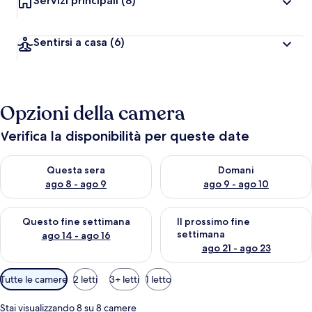
Servizi principali
(8)
Sentirsi a casa
(6)
Opzioni della camera
Verifica la disponibilità per queste date
Verifica la disponibilità per questa sera, ago 8 - ago 9
Verifica la disponibilità per d
Questa sera
Domani
ago 8 - ago 9
ago 9 - ago 10
Verifica la disponibilità per questo fine settimana, ago 14 - ag
Verifica la disponibilità per i
Questo fine settimana
Il prossimo fine
settimana
ago 14 - ago 16
ago 21 - ago 23
Filtri
Tutte le camere
2 letti
3+ letti
1 letto
disponibili
per
Stai visualizzando 8 su 8 camere