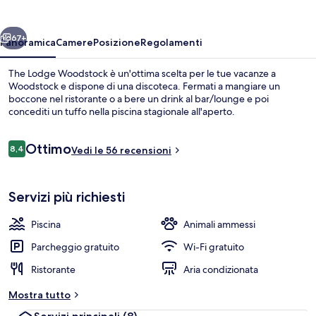
ietro
Avanti
67+
Panoramica
Camere
Posizione
Regolamenti
The Lodge Woodstock è un'ottima scelta per le tue vacanze a
Woodstock e dispone di una discoteca. Fermati a mangiare un
boccone nel ristorante o a bere un drink al bar/lounge e poi
concediti un tuffo nella piscina stagionale all'aperto.
Recensioni
Ottimo
8,4
Vedi le 56 recensioni
8,4 su 10
Loft Signature, 1 letto queen (minifrid
Servizi più richiesti
Piscina
Animali ammessi
Parcheggio gratuito
Wi-Fi gratuito
Ristorante
Aria condizionata
Mostra tutto