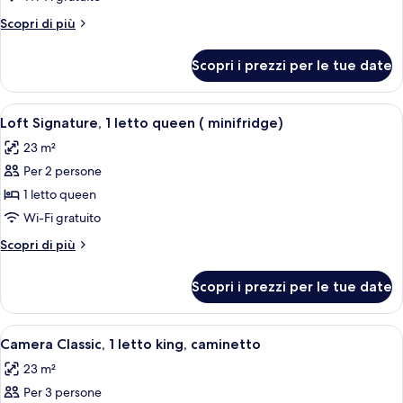
1
Altri
Scopri di più
letto
dettagli
per
queen
Scopri i prezzi per le tue date
Camera
(minifridge
Signature,
&
1
Apri
Loft Signature, 1 letto queen ( minifrid
5
connecting
letto
Loft Signature, 1 letto queen ( minifridge)
tutte
queen
room)
23 m²
(minifridge
le
&
Per 2 persone
foto
connecting
per
1 letto queen
room)
Loft
Wi-Fi gratuito
Signature,
Altri
Scopri di più
1
dettagli
letto
per
Scopri i prezzi per le tue date
Loft
queen
Signature,
(
1
Apri
Camera Classic, 1 letto king, caminetto
minifridge)
3
letto
Camera Classic, 1 letto king, caminetto
tutte
queen
23 m²
(
le
minifridge)
Per 3 persone
foto