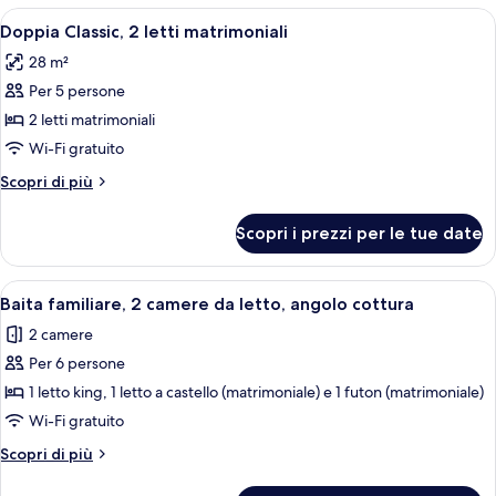
le
Apri
Doppia Classic, 2 letti matrimoniali | W
4
Doppia Classic, 2 letti matrimoniali
camere
tutte
28 m²
le
Per 5 persone
foto
per
2 letti matrimoniali
Doppia
Wi-Fi gratuito
Classic,
Altri
Scopri di più
2
dettagli
letti
per
Scopri i prezzi per le tue date
Doppia
matrimoniali
Classic,
2
Apri
Baita familiare, 2 camere da letto, ang
6
letti
Baita familiare, 2 camere da letto, angolo cottura
tutte
matrimoniali
2 camere
le
Per 6 persone
foto
per
1 letto king, 1 letto a castello (matrimoniale) e 1 futon (matrimoniale)
Baita
Wi-Fi gratuito
familiare,
Altri
Scopri di più
2
dettagli
camere
per