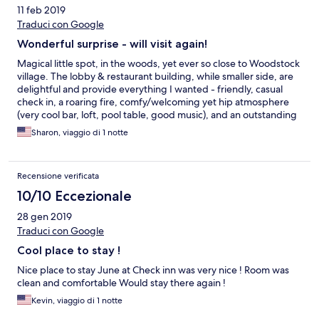
11 feb 2019
Traduci con Google
Wonderful surprise - will visit again!
Magical little spot, in the woods, yet ever so close to Woodstock
village. The lobby & restaurant building, while smaller side, are
delightful and provide everything I wanted - friendly, casual
check in, a roaring fire, comfy/welcoming yet hip atmosphere
(very cool bar, loft, pool table, good music), and an outstanding
restaurant. You feel as though you've arrived at a friend's ultra
Sharon, viaggio di 1 notte
cool upstate cabin, with just the right amount of 60's peace
vibes, yet updated for every comfort. Our cabin was
impeccably clean, comfortable, with nice touches (the ambiant
Recensione verificata
heat of the bathroom floor was a HUGE plus). Its like a Brooklyn
hotel has an outpost in a cabin retreat (clean blonde wood,
10/10 Eccezionale
subway tiling, coffee press, mini fridge, etc.). ONLY drawback
28 gen 2019
was a full house (or at least what sounded like one) in the room
located directly above. In the AM as they apparently were
Traduci con Google
preparing for departure, it was like a herd of elephants above.
Cool place to stay !
Wouldn't prohibit me from staying there again - but might bring
some earplugs. Overall, delightful stay!
Nice place to stay June at Check inn was very nice ! Room was
clean and comfortable Would stay there again !
Kevin, viaggio di 1 notte