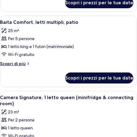
Scopri i prezzi per le tue date
Baita
da
familiare,
letto,
2
Apri
Baita Comfort, letti multipli, patio | W
angolo
6
camere
Baita Comfort, letti multipli, patio
tutte
da
cottura
25 m²
letto,
le
angolo
Per 5 persone
foto
cottura
per
1 letto king e 1 futon (matrimoniale)
Baita
Wi-Fi gratuito
Comfort,
Altri
Scopri di più
letti
dettagli
multipli,
per
Scopri i prezzi per le tue date
Baita
patio
Comfort,
letti
Apri
Camera Signature, 1 letto queen (mini
7
multipli,
Camera Signature, 1 letto queen (minifridge & connecting
tutte
patio
room)
le
23 m²
foto
Per 2 persone
per
1 letto queen
Camera
Signature,
Wi-Fi gratuito