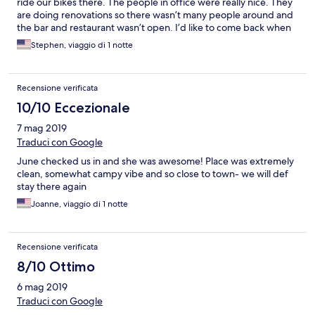
ride our bikes there. The people in office were really nice. They
are doing renovations so there wasn’t many people around and
the bar and restaurant wasn’t open. I’d like to come back when
they have the place back together, I think it has a cool old
Stephen, viaggio di 1 notte
fashioned vibe.
Recensione verificata
10/10 Eccezionale
7 mag 2019
Traduci con Google
June checked us in and she was awesome! Place was extremely
clean, somewhat campy vibe and so close to town- we will def
stay there again
Joanne, viaggio di 1 notte
Recensione verificata
8/10 Ottimo
6 mag 2019
Traduci con Google