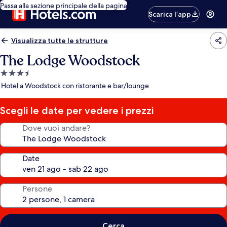
Passa alla sezione principale della pagina
Scarica l’app
Visualizza tutte le strutture
The Lodge Woodstock
Struttura
a
Hotel a Woodstock con ristorante e bar/lounge
3.5
stelle
Scegli le date per vedere i prezzi
Dove vuoi andare?
Date
Persone
Cerca