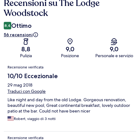
Recensioni su The Lodge
Recensioni
Woodstock
Ottimo
8,4
56 recensioni
8,8
9,0
9,0
Pulizia
Posizione
Personale e servizio
Recensioni
Recensione verificata
10/10 Eccezionale
29 mag 2018
Traduci con Google
Like night and day from the old Lodge. Gorgeous renovation,
beautiful new pool, Great continental breakfast, lovely outdoor
patio at the bar. Could not have been nicer
Robert, viaggio di 3 notti
Recensione verificata