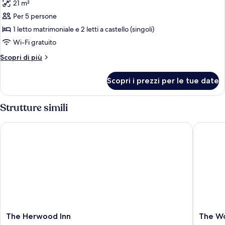
21 m²
le
Per 5 persone
foto
per
1 letto matrimoniale e 2 letti a castello (singoli)
Doppia
Wi-Fi gratuito
Basic,
Altri
Scopri di più
letti
dettagli
multipli
per
Scopri i prezzi per le tue date
Doppia
Basic,
letti
Strutture simili
multipli
The Herwood Inn
The Wood
The
The
The Herwood Inn
The Wo
Herwood
Woodst