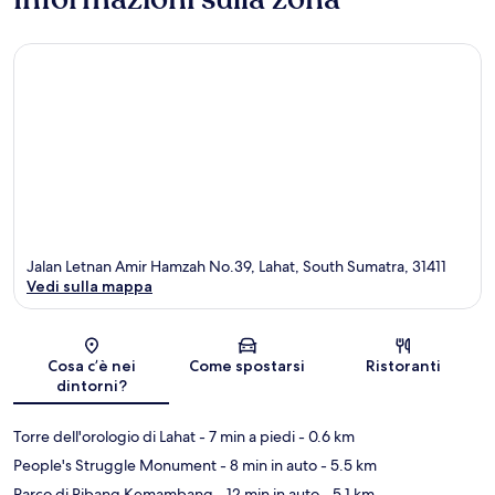
Jalan Letnan Amir Hamzah No.39, Lahat, South Sumatra, 31411
Vedi sulla mappa
Mappa
Cosa c’è nei
Come spostarsi
Ristoranti
dintorni?
Torre dell'orologio di Lahat
- 7 min a piedi
- 0.6 km
People's Struggle Monument
- 8 min in auto
- 5.5 km
Parco di Ribang Kemambang
- 12 min in auto
- 5.1 km