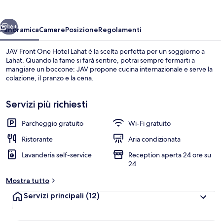
Hotel
Lahat
ietro
Avanti
16+
Panoramica
Camere
Posizione
Regolamenti
JAV Front One Hotel Lahat è la scelta perfetta per un soggiorno a
Lahat. Quando la fame si farà sentire, potrai sempre fermarti a
mangiare un boccone: JAV propone cucina internazionale e serve la
colazione, il pranzo e la cena.
Servizi più richiesti
Parcheggio gratuito
Wi-Fi gratuito
Ingresso interno
Ristorante
Aria condizionata
Lavanderia self-service
Reception aperta 24 ore su
24
Mostra tutto
Servizi principali
(12)