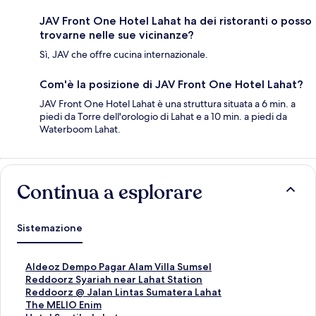
JAV Front One Hotel Lahat ha dei ristoranti o posso
trovarne nelle sue vicinanze?
Sì, JAV che offre cucina internazionale.
Com'è la posizione di JAV Front One Hotel Lahat?
JAV Front One Hotel Lahat è una struttura situata a 6 min. a
piedi da Torre dell'orologio di Lahat e a 10 min. a piedi da
Waterboom Lahat.
Continua a esplorare
Sistemazione
L
Aldeoz Dempo Pagar Alam Villa Sumsel
i
L
Reddoorz Syariah near Lahat Station
n
i
L
Reddoorz @ Jalan Lintas Sumatera Lahat
k
n
i
L
The MELIO Enim