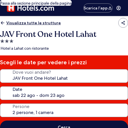
Passa alla sezione principale della pagina
Scarica l’app
Visualizza tutte le strutture
JAV Front One Hotel Lahat
Struttura
a
Hotel a Lahat con ristorante
3.0
stelle
Scegli le date per vedere i prezzi
Dove vuoi andare?
Date
Persone
Cerca