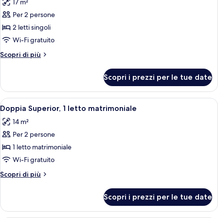
17 m²
le
Per 2 persone
foto
per
2 letti singoli
Camera
Wi-Fi gratuito
Deluxe
Altri
Scopri di più
con
dettagli
2
per
Scopri i prezzi per le tue date
Camera
letti
Deluxe
singoli,
con
Apri
Una camera d'albergo con un letto, un
2
5
2
Doppia Superior, 1 letto matrimoniale
tutte
letti
letti
14 m²
singoli,
le
singoli
2
Per 2 persone
foto
letti
per
1 letto matrimoniale
singoli
Doppia
Wi-Fi gratuito
Superior,
Altri
Scopri di più
1
dettagli
letto
per
Scopri i prezzi per le tue date
Doppia
matrimoniale
Superior,
1