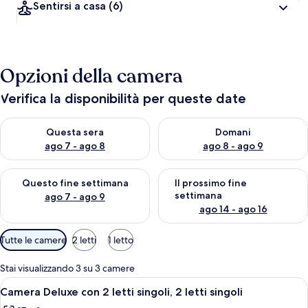
Sentirsi a casa
(6)
Opzioni della camera
Verifica la disponibilità per queste date
Verifica la disponibilità per questa sera, ago 7 - ago 8
Verifica la disponibilità per d
Questa sera
Domani
ago 7 - ago 8
ago 8 - ago 9
Verifica la disponibilità per questo fine settimana, ago 7 - ago
Verifica la disponibilità per il
Questo fine settimana
Il prossimo fine
settimana
ago 7 - ago 9
ago 14 - ago 16
Filtri
Tutte le camere
2 letti
1 letto
disponibili
per
Stai visualizzando 3 su 3 camere
le
Apri
Una camera d'albergo con un letto d
4
Camera Deluxe con 2 letti singoli, 2 letti singoli
camere
tutte