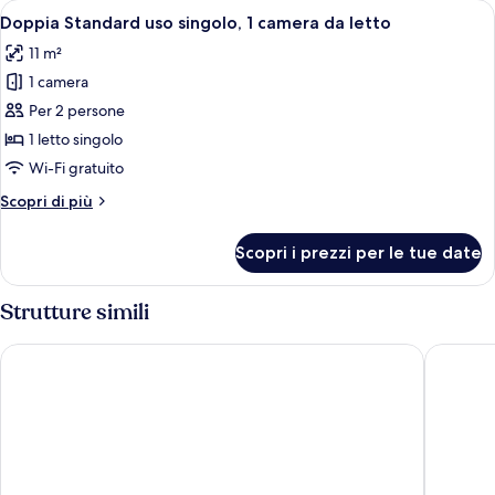
Apri
Una camera da letto con un letto, un 
1
letto
Doppia Standard uso singolo, 1 camera da letto
tutte
matrimoniale
11 m²
le
1 camera
foto
per
Per 2 persone
Doppia
1 letto singolo
Standard
Wi-Fi gratuito
uso
Altri
Scopri di più
singolo,
dettagli
1
per
Scopri i prezzi per le tue date
Doppia
camera
Standard
da
uso
Strutture simili
letto
singolo,
1
Grand Zuri Lahat
Lighthou
camera
da
letto