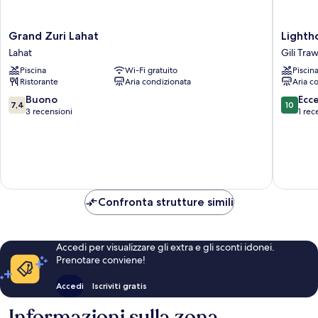
Grand
Lightho
Grand Zuri Lahat
Lighth
Zuri
Hotel
Lahat
Gili Tr
Lahat
Gili
Piscina
Wi-Fi gratuito
Piscin
Lahat
Trawan
Ristorante
Aria condizionata
Aria c
7.4
10.0
Buono
Ecc
7,4
10
su
su
3 recensioni
1 rec
10,
10,
Buono,
Eccezion
3
1
recensioni
recensi
Confronta strutture simili
Accedi per visualizzare gli extra e gli sconti idonei.
Prenotare conviene!
Accedi
Iscriviti gratis
Informazioni sulla zona