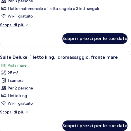
per
Per 3 persone
Tripla
1 letto matrimoniale e 1 letto singolo o 3 letti singoli
Standard,
Wi-Fi gratuito
vista
Altri
Scopri di più
collina
dettagli
per
Scopri i prezzi per le tue date
Tripla
Standard,
vista
Apri
Una camera da letto con un letto, una
10
collina
Suite Deluxe, 1 letto king, idromassaggio, fronte mare
tutte
Vista mare
le
25 m²
foto
per
1 camera
Suite
Per 2 persone
Deluxe,
1 letto king
1
Wi-Fi gratuito
letto
Altri
Scopri di più
king,
dettagli
idromassaggio,
per
Scopri i prezzi per le tue date
fronte
Suite