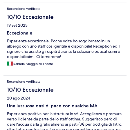
Recensione verificata
10/10 Eccezionale
19 set 2023
Eccezionale
Esperienza eccezionale. Poche volte ho soggiornato in un
albergo con uno staff così gentile e disponibile! Reception ed il
signore che assiste gli ospiti durante la colazione educatissimi e
disponibilissimi. Ci torneremo!
Daniela, viaggio di 1 notte
Recensione verificata
10/10 Eccezionale
20 ago 2024
Una lussuosa oasi di pace con qualche MA
Esperienza positiva per la struttura in sé. Accoglienza e premura
verso il cliente da parte dello staff ottima. Suggerisco però di
dare l'acqua darla gratis almeno ai pasti (3€ per bottiglia di 1litro,
oltre tutto quello che già si paga per pernottare e mangiare, mi