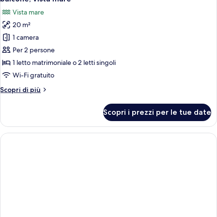
o
le
Vista mare
2
foto
letti
20 m²
per
singoli,
1 camera
Camera
vista
collina
panoramica
Per 2 persone
con
1 letto matrimoniale o 2 letti singoli
letto
Wi-Fi gratuito
matrimoniale
Altri
Scopri di più
o
dettagli
2
per
Scopri i prezzi per le tue date
Camera
letti
panoramica
singoli,
con
balcone,
letto
vista
matrimoniale
o
mare
2
letti
singoli,
balcone,
vista
mare