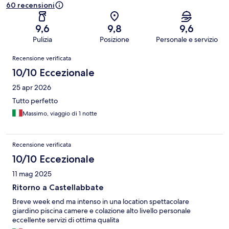
60 recensioni
9,6
9,8
9,6
Pulizia
Posizione
Personale e servizio
Recensioni
Recensione verificata
10/10 Eccezionale
25 apr 2026
Tutto perfetto
Massimo, viaggio di 1 notte
Recensione verificata
10/10 Eccezionale
11 mag 2025
Ritorno a Castellabbate
Breve week end ma intenso in una location spettacolare
giardino piscina camere e colazione alto livello personale
eccellente servizi di ottima qualita