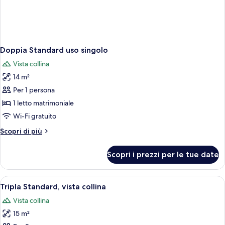
Doppia Standard uso singolo
Vista collina
14 m²
Per 1 persona
1 letto matrimoniale
Wi-Fi gratuito
Altri
Scopri di più
dettagli
per
Scopri i prezzi per le tue date
Doppia
Standard
uso
Apri
Una camera d'albergo con un letto, una
1
singolo
Tripla Standard, vista collina
tutte
Vista collina
le
15 m²
foto