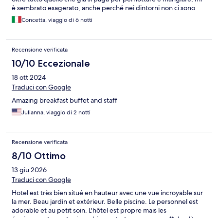
è sembrato esagerato, anche perché nei dintorni non ci sono
negozi per acquistarla e soprattutto è vietato portare acqua
Concetta, viaggio di 6 notti
dall'esterno: questa cosa la trovo un po' di cattivo gusto e cozza
con l'eleganza della location) Suggerisco anche di essere più
attenti alle intolleranze e allergie degli ospiti, soprattutto se il
Recensione verificata
menù è fisso: se uno è allergico e chiede una piccola variazione,
la cucina deve essere un minimo flessibile (anche perché
10/10 Eccezionale
diversamente si va nel legale) Ad ogni modo, è un'oasi di pace
18 ott 2024
Traduci con Google
Amazing breakfast buffet and staff
Julianna, viaggio di 2 notti
Recensione verificata
8/10 Ottimo
13 giu 2026
Traduci con Google
Hotel est très bien situé en hauteur avec une vue incroyable sur
la mer. Beau jardin et extérieur. Belle piscine. Le personnel est
adorable et au petit soin. L'hôtel est propre mais les