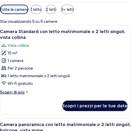
Filtri
Tutte le camere
1 letto
2 letti
3+ letti
disponibili
per
Stai visualizzando 5 su 5 camere
le
Apri
Una camera da letto con un letto grand
10
Camera Standard con letto matrimoniale o 2 letti singoli,
camere
tutte
vista collina
le
Vista collina
foto
15 m²
per
1 camera
Camera
Standard
Per 2 persone
con
1 letto matrimoniale o 2 letti singoli
letto
Wi-Fi gratuito
matrimoniale
Altri
Scopri di più
o
dettagli
2
per
Scopri i prezzi per le tue date
Camera
letti
Standard
singoli,
con
Apri
Un balcone con pavimento piastrellato,
vista
20
letto
Camera panoramica con letto matrimoniale o 2 letti singoli,
tutte
collina
matrimoniale
balcone, vista mare