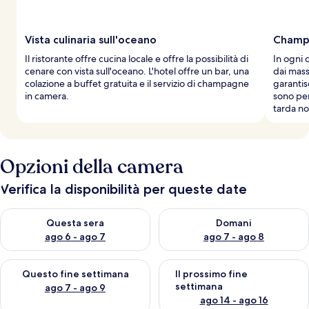
Vista culinaria sull'oceano
Champ
Il ristorante offre cucina locale e offre la possibilità di
In ogni 
cenare con vista sull'oceano. L'hotel offre un bar, una
dai mass
colazione a buffet gratuita e il servizio di champagne
garantis
in camera.
sono per
tarda no
Opzioni della camera
Verifica la disponibilità per queste date
Verifica la disponibilità per questa sera, ago 6 - ago 7
Verifica la disponibilità per d
Questa sera
Domani
ago 6 - ago 7
ago 7 - ago 8
Verifica la disponibilità per questo fine settimana, ago 7 - ago
Verifica la disponibilità per il
Questo fine settimana
Il prossimo fine
settimana
ago 7 - ago 9
ago 14 - ago 16