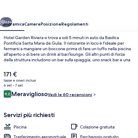
ietro
Avanti
63+
Panoramica
Camere
Posizione
Regolamenti
Hotel Garden Riviera si trova a soli 5 minuti in auto da Basilica
Pontificia Santa Maria de Gulia. Il ristorante in loco è l'ideale per
fermarsi a mangiare un boccone prima di fare un tuffo nella piscina
all'aperto o di bere un drink al bar/lounge. Gli altri punti di forza
della struttura includono un bar sulla spiaggia, uno snack bar e una
navetta per la spiaggia.
Il
171 €
prezzo
tasse e oneri inclusi
attuale
6 set - 7 set
Suite Deluxe, 1 letto king, idromassagg
è
Recensioni
Meraviglioso
9,2
Vedi le 60 recensioni
171 €
9,2 su 10
Servizi più richiesti
Piscina
Colazione gratuita
Trasferimento aeroportuale
Parcheggio gratuito