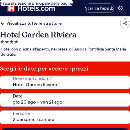
Passa alla sezione principale della pagina
Scarica l’app
Visualizza tutte le strutture
Hotel Garden Riviera
Struttura
a
Hotel con piscina all'aperto, nei pressi di Basilica Pontificia Santa Maria
4.0
de Gulia
stelle
Scegli le date per vedere i prezzi
Dove vuoi andare?
Date
Persone