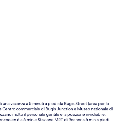
Hall
à una vacanza a 5 minuti a piedi da Bugis Street (area per lo
ome Centro commerciale di Bugis Junction e Museo nazionale di
ezzano molto il personale gentile e la posizione invidiabile.
Camera (One 
Bencoolen è a 6 min e Stazione MRT di Rochor a 6 min a piedi.