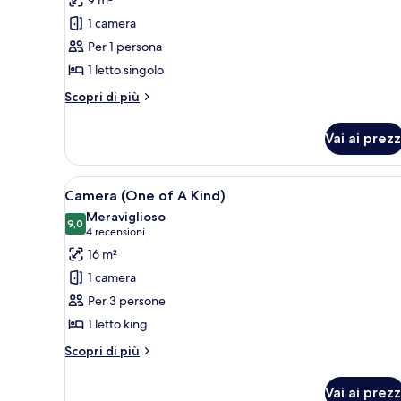
per
1 camera
Nano
Per 1 persona
Single
1 letto singolo
Altri
Scopri di più
dettagli
per
Vai ai prezz
Nano
Single
Apri
Una camera d'albergo moderna c
4
Camera (One of A Kind)
tutte
Meraviglioso
le
9,0
9,0 su 10
(4
4 recensioni
foto
recensioni)
16 m²
per
1 camera
Camera
Per 3 persone
(One
1 letto king
of
A
Altri
Scopri di più
dettagli
Kind)
per
Vai ai prezz
Camera