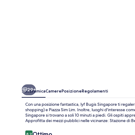
29+
Panoramica
Camere
Posizione
Regolamenti
Con una posizione fantastica, lyf Bugis Singapore ti regaler
shopping) e Piazza Sim Lim. Inoltre, luoghi d'interesse c
Singapore si trovano a soli 10 minuti a piedi. Gli ospiti appr
Approfitta dei mezzi pubblici nelle vicinanze: Stazione di 
Recensioni
Ottimo
8,2