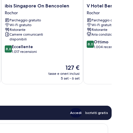
ibis
V
ibis Singapore On Bencoolen
V Hotel Bencoolen
Singapore
Hotel
Rochor
Rochor
On
Bencoolen
Parcheggio gratuito
Parcheggio disponibile
Bencoolen
Rochor
Wi-Fi gratuito
Wi-Fi gratuito
Rochor
Ristorante
Ristorante
Camere comunicanti
Aria condizionata
disponibili
8.0
Ottimo
8,0
8.6
Eccellente
su
1.004 recensioni
8,6
su
1.017 recensioni
10,
10,
Ottimo,
Eccellente,
1.004
Il
127 €
1.017
recensioni
prezzo
recensioni
tasse e oneri inclusi
t
attuale
5 set - 6 set
è
127 €
Accedi
Iscriviti gratis