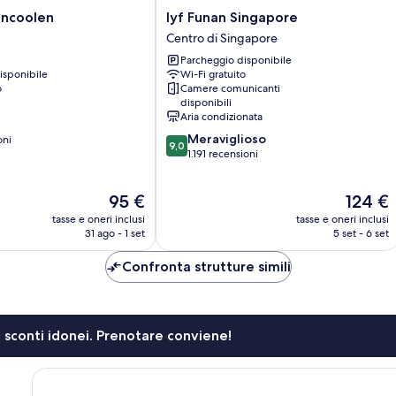
lyf
encoolen
lyf Funan Singapore
Funan
Centro di Singapore
Singapore
Parcheggio disponibile
Centro
isponibile
Wi-Fi gratuito
di
o
Camere comunicanti
Singapore
disponibili
Aria condizionata
9.0
Meraviglioso
oni
9,0
su
1.191 recensioni
10,
Meraviglioso,
Il
Il
95 €
124 €
1.191
prezzo
prezzo
recensioni
tasse e oneri inclusi
tasse e oneri inclusi
attuale
attuale
31 ago - 1 set
5 set - 6 set
è
è
95 €
124 €
Confronta strutture simili
li sconti idonei. Prenotare conviene!