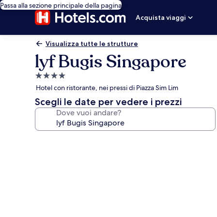
Passa alla sezione principale della pagina
Acquista viaggi
Visualizza tutte le strutture
lyf Bugis Singapore
Struttura
a
Hotel con ristorante, nei pressi di Piazza Sim Lim
4.0
Scegli le date per vedere i prezzi
stelle
Dove vuoi andare?
Galleria
fotografica
per
lyf
Bugis
Singapore