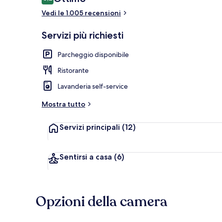
8,2 su 10
Vedi le 1.005 recensioni
Esterni
Servizi più richiesti
Parcheggio disponibile
Ristorante
Lavanderia self-service
Mostra tutto
Servizi principali
(12)
Sentirsi a casa
(6)
Opzioni della camera