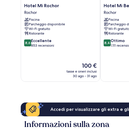
Hotel
Hotel
Hotel Mi Rochor
Hotel Mi B
Mi
Mi
Rochor
Rochor
Rochor
Bencoolen
Piscina
Piscina
Rochor
Rochor
Parcheggio disponibile
Parcheggio d
Wi-Fi gratuito
Wi-Fi gratuit
Ristorante
Ristorante
8.6
8.4
Eccellente
Ottimo
8,6
8,4
su
su
853 recensioni
1.111 recensi
10,
10,
Eccellente,
Ottimo,
853
1.111
Il
100 €
recensioni
recensioni
prezzo
tasse e oneri inclusi
attuale
30 ago - 31 ago
è
100 €
Accedi per visualizzare gli extra e g
Informazioni sulla zona