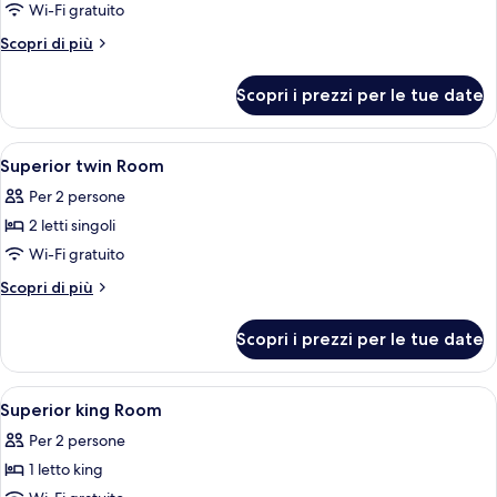
Camera
Wi-Fi gratuito
Deluxe,
Altri
Scopri di più
2
dettagli
letti
per
Scopri i prezzi per le tue date
Camera
singoli,
Deluxe,
non
2
Apri
Minibar, una cassaforte in camera, una 
fumatori
12
letti
Superior twin Room
tutte
singoli,
Per 2 persone
non
le
fumatori
2 letti singoli
foto
per
Wi-Fi gratuito
Superior
Altri
Scopri di più
twin
dettagli
per
Room
Scopri i prezzi per le tue date
Superior
twin
Room
Apri
Minibar, una cassaforte in camera, una 
13
Superior king Room
tutte
Per 2 persone
le
1 letto king
foto