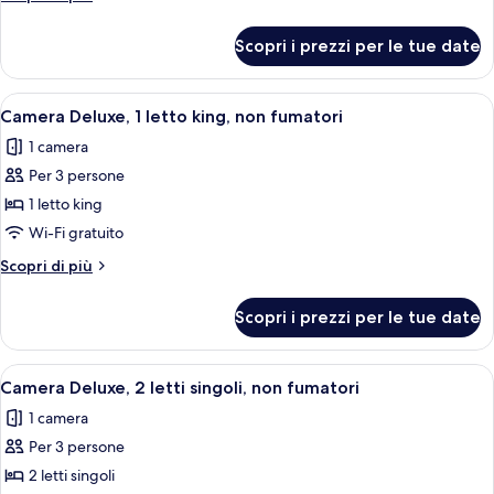
1
dettagli
letto
per
Scopri i prezzi per le tue date
Camera
king,
Superior,
non
1
Apri
Camera d'albergo con un letto grande,
fumatori
8
letto
Camera Deluxe, 1 letto king, non fumatori
tutte
king,
1 camera
non
le
fumatori
Per 3 persone
foto
per
1 letto king
Camera
Wi-Fi gratuito
Deluxe,
Altri
Scopri di più
1
dettagli
letto
per
Scopri i prezzi per le tue date
Camera
king,
Deluxe,
non
1
Apri
Una camera d'albergo con un letto, una
fumatori
7
letto
Camera Deluxe, 2 letti singoli, non fumatori
tutte
king,
1 camera
non
le
fumatori
Per 3 persone
foto
per
2 letti singoli