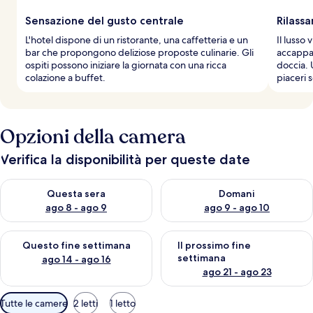
Sensazione del gusto centrale
Rilass
L'hotel dispone di un ristorante, una caffetteria e un
Il lusso
bar che propongono deliziose proposte culinarie. Gli
accappat
ospiti possono iniziare la giornata con una ricca
doccia. 
colazione a buffet.
piaceri s
Opzioni della camera
Verifica la disponibilità per queste date
Verifica la disponibilità per questa sera, ago 8 - ago 9
Verifica la disponibilità per d
Questa sera
Domani
ago 8 - ago 9
ago 9 - ago 10
Verifica la disponibilità per questo fine settimana, ago 14 - ag
Verifica la disponibilità per i
Questo fine settimana
Il prossimo fine
settimana
ago 14 - ago 16
ago 21 - ago 23
Filtri
Tutte le camere
2 letti
1 letto