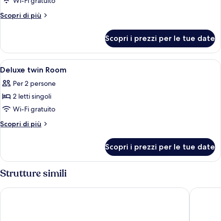
per
Wi-Fi gratuito
Superior
Altri
Scopri di più
king
dettagli
per
Room
Scopri i prezzi per le tue date
Superior
king
Room
Apri
Minibar, una cassaforte in camera, una 
10
Deluxe twin Room
tutte
Per 2 persone
le
2 letti singoli
foto
per
Wi-Fi gratuito
Deluxe
Altri
Scopri di più
twin
dettagli
per
Room
Scopri i prezzi per le tue date
Deluxe
twin
Room
Strutture simili
Ambassador Bangkok Hotel
ibis Sty