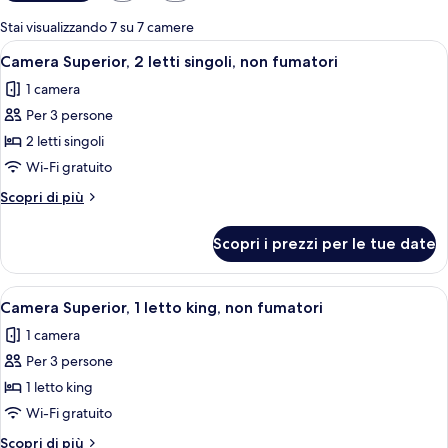
disponibili
per
Stai visualizzando 7 su 7 camere
le
Apri
Una camera d'hotel moderna con due le
7
Camera Superior, 2 letti singoli, non fumatori
camere
tutte
1 camera
le
Per 3 persone
foto
per
2 letti singoli
Camera
Wi-Fi gratuito
Superior,
Altri
Scopri di più
2
dettagli
letti
per
Scopri i prezzi per le tue date
Camera
singoli,
Superior,
non
2
Apri
Camera d'albergo con un letto grande,
fumatori
9
letti
Camera Superior, 1 letto king, non fumatori
tutte
singoli,
1 camera
non
le
fumatori
Per 3 persone
foto
per
1 letto king
Camera
Wi-Fi gratuito
Superior,
Altri
Scopri di più