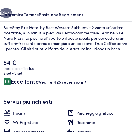
Best
ietro
Avanti
Western
46+
Panoramica
Camere
Posizione
Regolamenti
Sukhumvit
SureStay Plus Hotel by Best Western Sukhumvit 2 vanta un'ottima
2
posizione, a 15 minuti a piedi da Centro commerciale Terminal 21 e
Nana Plaza. La piscina all'aperto è il posto ideale per concedersi un
tuffo rinfrescante prima di mangiare un boccone: True Coffee serve
il pranzo. Gli altri punti di forza della struttura includono un bar a
bordo piscina, una palestra e una piscina per bambini. Le recensioni
degli ospiti lodano il personale gentile della struttura. La struttura è
Il
54 €
una comoda base per spostarsi con i mezzi pubblici: Stazione BTS di
prezzo
tasse e oneri inclusi
Nana si trova a 8 min a piedi e Stazione BTS di Ploenchit a 13.
attuale
2 set - 3 set
Piscina all'aperto, ombrelloni da piscina
è
Recensioni
Eccellente
8,8
Vedi le 425 recensioni
54 €
8,8 su 10
Servizi più richiesti
Piscina
Parcheggio gratuito
Wi-Fi gratuito
Ristorante