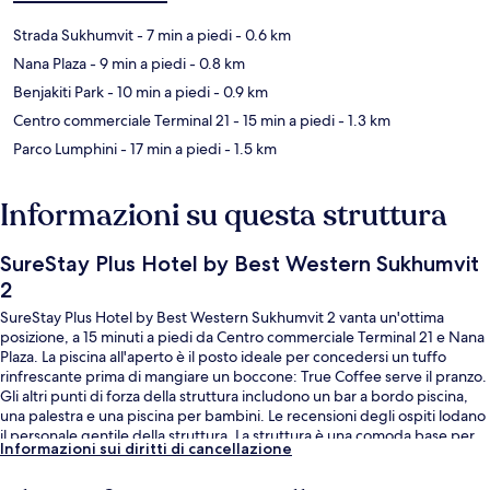
Strada Sukhumvit
- 7 min a piedi
- 0.6 km
Nana Plaza
- 9 min a piedi
- 0.8 km
Benjakiti Park
- 10 min a piedi
- 0.9 km
Centro commerciale Terminal 21
- 15 min a piedi
- 1.3 km
Parco Lumphini
- 17 min a piedi
- 1.5 km
Informazioni su questa struttura
SureStay Plus Hotel by Best Western Sukhumvit
2
SureStay Plus Hotel by Best Western Sukhumvit 2 vanta un'ottima
posizione, a 15 minuti a piedi da Centro commerciale Terminal 21 e Nana
Plaza. La piscina all'aperto è il posto ideale per concedersi un tuffo
rinfrescante prima di mangiare un boccone: True Coffee serve il pranzo.
Gli altri punti di forza della struttura includono un bar a bordo piscina,
una palestra e una piscina per bambini. Le recensioni degli ospiti lodano
il personale gentile della struttura. La struttura è una comoda base per
Informazioni sui diritti di cancellazione
spostarsi con i mezzi pubblici: Stazione BTS di Nana si trova a 8 min a
piedi e Stazione BTS di Ploenchit a 13.