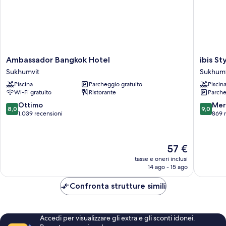
Ambassador
ibis
Ambassador Bangkok Hotel
ibis S
Bangkok
Styles
Sukhumvit
Sukhumv
Hotel
Bangko
Piscina
Parcheggio gratuito
Piscin
Sukhumvit
Sukhumv
Wi-Fi gratuito
Ristorante
Parche
4
Sukhumv
8.0
9.0
Ottimo
Mer
8,0
9,0
su
su
1.039 recensioni
869 
10,
10,
Ottimo,
Meravigl
1.039
869
Il
57 €
recensioni
recensio
prezzo
tasse e oneri inclusi
attuale
14 ago - 15 ago
è
57 €
Confronta strutture simili
Accedi per visualizzare gli extra e gli sconti idonei.