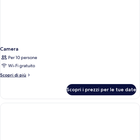
Camera
Per 10 persone
Wi-Fi gratuito
Altri
Scopri di più
dettagli
per
Scopri i prezzi per le tue date
Camera