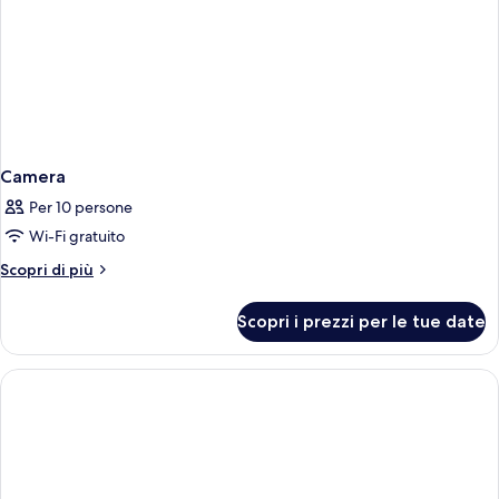
Camera
Per 10 persone
Wi-Fi gratuito
Altri
Scopri di più
dettagli
per
Scopri i prezzi per le tue date
Camera