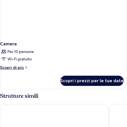
Camera
Per 10 persone
Wi-Fi gratuito
Altri
Scopri di più
dettagli
per
Scopri i prezzi per le tue date
Camera
Strutture simili
Columbia
Albergo 