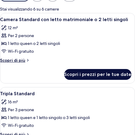
disponibili
per
Stai visualizzando 6 su 6 camere
le
Apri
Camera Standard con letto matrimoniale 
4
Camera Standard con letto matrimoniale o 2 letti singoli
camere
tutte
12 m²
le
Per 2 persone
foto
per
1 letto queen o 2 letti singoli
Camera
Wi-Fi gratuito
Standard
Altri
Scopri di più
con
dettagli
letto
per
Scopri i prezzi per le tue date
Camera
matrimoniale
Standard
o
con
Apri
1 camera, una cassaforte in camera, una
2
4
letto
Tripla Standard
tutte
matrimoniale
letti
16 m²
o
le
singoli
2
Per 3 persone
foto
letti
per
1 letto queen e 1 letto singolo o 3 letti singoli
singoli
Tripla
Wi-Fi gratuito
Standard
Altri
Scopri di più