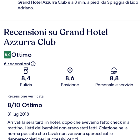
Grand Hotel Azzurra Club è a 3 min. a piedi da Spiaggia di Lido
Adriano.
Recensioni su Grand Hotel
Recensioni
Azzurra Club
Ottimo
8,0
6 recensioni
8,4
8,6
8,8
Pulizia
Posizione
Personale e servizio
Recensioni
Recensione verificata
8/10 Ottimo
31 lug 2018
Arrivati la sera tardi in hotel, dopo che avevamo fatto check in al
mattino, i letti dei bambini non erano stati fatti. Colazione nella
norma peccato che i tavoli non venivano sparecchiati e
riapparecchiati per i successivi ospiti.