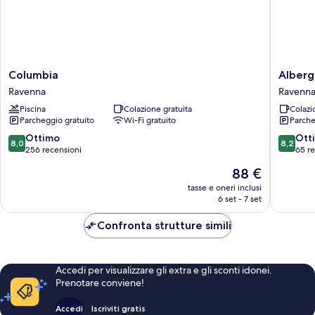
Columbia
Albergo
Columbia
Alberg
Ravenna
Bar
Ravenna
Ravenn
Cenni
Piscina
Colazione gratuita
Colazi
Ravenna
Parcheggio gratuito
Wi-Fi gratuito
Parche
8.0
8.2
Ottimo
Ott
8,0
8,2
su
su
256 recensioni
65 r
10,
10,
Il
88 €
Ottimo,
Ottimo,
prezzo
256
65
tasse e oneri inclusi
attuale
6 set - 7 set
recensioni
recensio
è
88 €
Confronta strutture simili
Accedi per visualizzare gli extra e gli sconti idonei.
Prenotare conviene!
Accedi
Iscriviti gratis