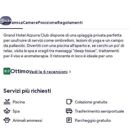
Club
ietro
Avanti
43+
Panoramica
Camere
Posizione
Regolamenti
Grand Hotel Azzurra Club dispone di una spiaggia privata perfetta
per usufruire di servizi come ombrelloni, lezioni di yoga e un campo
da pallavolo. Divertiti con una piscina all'aperto e, se cerchi un po' di
relax, visita la spa e scegli tra massaggi “deep tissue”, trattamenti
per il viso e aromaterapia. Il ristorante in loco è ideale per uno
spuntino, mentre per concludere la serata non c'è niente di meglio
del bar/lounge. Gli altri punti di forza della struttura includono 2
Recensioni
Ottimo
campi da tennis all'aperto, un miniclub per bambini (gratuito) e un
8,0
Vedi le 6 recensioni
8,0 su 10
bar sulla spiaggia.
Spiaggia privata, sabbia bianca, lettin
Servizi più richiesti
Piscina
Colazione gratuita
Spa
Trasferimento aeroportuale
Animali ammessi
Parcheggio gratuito