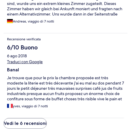
sind, wurde uns ein extrem kleines Zimmer zugeteilt. Dieses
Zimmer haben wir gleich bei Ankunft moniert und fragten nach
einem Alternativzimmer. Uns wurde dann in der Seitenstraße
außerhalb vom Hotel ein Appartement zur Verfügung gestellt.
Andreas, viaggio di 7 notti
Diese Unterkunft war genau so abgerockt und schäbig
eingerichtet wie das kleine Hotelzimmer. Zum einem war die
Duschvorrichtung defekt, zum anderen klingelte jeden Morgen
Recensione verificata
um 8 Uhr die Dame vom Housekeeping. Wie sich während des
Aufenthalts herausstellte waren im selben Komplex auch die
6/10 Buono
Animateure untergebracht. Was allem die Krone aufsetzt ist die
6 ago 2018
Aussage vom Hotelpersonals, dass die Buchung ein Fehler seie.
Es sei zum einen der Preis vom Februar und nicht vom August
Traduci con Google
und zum anderen wäre laut Internetportal es gar nicht möglich
Banal
nur Übernachtung mit Frühstück im August zu buchen. Ich habe
durch Zufall im Juli für einen Freund die selbe Option geprüft,
Je trouve que pour le prix la chambre proposée est très
da war es kein Problem ohne Halb/Vollpension zu buchen. Der
modeste la literie est très décevante j'ai eu mal au dos pendant 7
Hotelparkplatz war auch ständig überfüllt, so dass man sich
jours le petit déjeuner très mauvaises surprises café jus de fruits
außerhalb einen Parkplatz suchen musste. Einziges Plus geht an
industriels presque aucun fruits proposez un énorme choix de
das Strandpersonal, da hat alles gepasst.
confiture sous forme de buffet choses très risible vive le pain et
les biscottes. Les horaires de piscine sont aberrant la piscine est
yves, viaggio di 7 notti
fermé de midi à 15h30 si vous voulez profiter du soleil ce sera sur
les transats payant aucun tarif pour les clients de l'hôtel sauf
pour la pension complète même pas 10 % de remise rien du
Vedi le 6 recensioni
tout. C'est assez décevant car au final ils proposent un hôtel
avec piscine mais elle n'est pas utilisable souvent. Parking qui