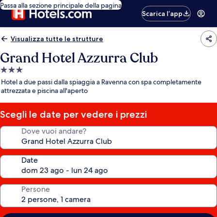
Passa alla sezione principale della pagina
Scarica l’app
Visualizza tutte le strutture
Grand Hotel Azzurra Club
Struttura
a
Hotel a due passi dalla spiaggia a Ravenna con spa completamente
3.0
attrezzata e piscina all'aperto
stelle
Scegli le date per vedere i prezzi
Dove vuoi andare?
Date
Persone