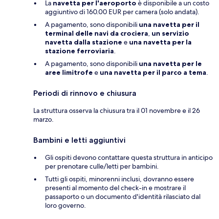
La
navetta per l'aeroporto
è disponibile a un costo
aggiuntivo di 160.00 EUR per camera (solo andata).
A pagamento, sono disponibili
una navetta per il
terminal delle navi da crociera
,
un servizio
navetta dalla stazione
e
una navetta per la
stazione ferroviaria
.
A pagamento, sono disponibili
una navetta per le
aree limitrofe
e
una navetta per il parco a tema
.
Periodi di rinnovo e chiusura
La struttura osserva la chiusura tra il 01 novembre e il 26
marzo.
Bambini e letti aggiuntivi
Gli ospiti devono contattare questa struttura in anticipo
per prenotare culle/letti per bambini.
Tutti gli ospiti, minorenni inclusi, dovranno essere
presenti al momento del check-in e mostrare il
passaporto o un documento d'identità rilasciato dal
loro governo.