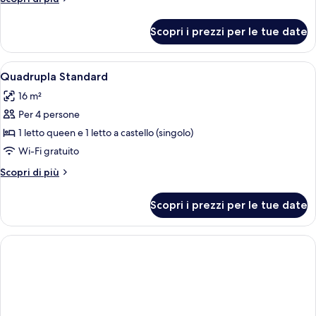
dettagli
per
Scopri i prezzi per le tue date
Tripla
Standard
Apri
Quadrupla Standard | 1 camera, una cas
3
Quadrupla Standard
tutte
16 m²
le
Per 4 persone
foto
per
1 letto queen e 1 letto a castello (singolo)
Quadrupla
Wi-Fi gratuito
Standard
Altri
Scopri di più
dettagli
per
Scopri i prezzi per le tue date
Quadrupla
Standard