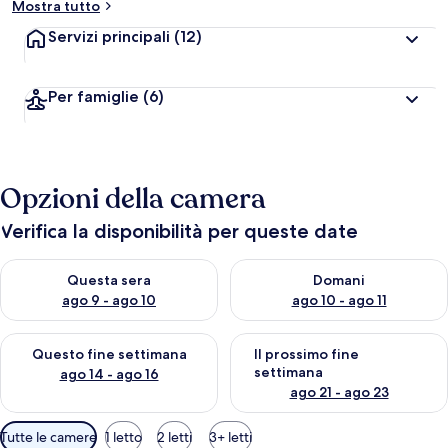
Mostra tutto
Servizi principali
(12)
Per famiglie
(6)
Opzioni della camera
Verifica la disponibilità per queste date
Verifica la disponibilità per questa sera, ago 9 - ago 10
Verifica la disponibilità per d
Questa sera
Domani
ago 9 - ago 10
ago 10 - ago 11
Verifica la disponibilità per questo fine settimana, ago 14 - ag
Verifica la disponibilità per i
Questo fine settimana
Il prossimo fine
settimana
ago 14 - ago 16
ago 21 - ago 23
Filtri
Tutte le camere
1 letto
2 letti
3+ letti