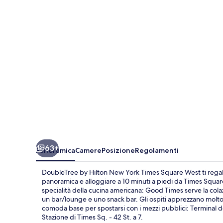
New
York
Times
Square
West
63+
Panoramica
Camere
Posizione
Regolamenti
DoubleTree by Hilton New York Times Square West ti regaler
panoramica e alloggiare a 10 minuti a piedi da Times Square
specialità della cucina americana: Good Times serve la colazio
un bar/lounge e uno snack bar. Gli ospiti apprezzano molto i
comoda base per spostarsi con i mezzi pubblici: Terminal deg
Stazione di Times Sq. - 42 St. a 7.