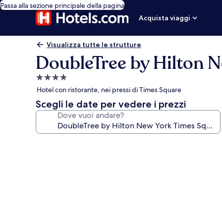
Passa alla sezione principale della pagina
Acquista viaggi
Visualizza tutte le strutture
DoubleTree by Hilton 
Struttura
a
Hotel con ristorante, nei pressi di Times Square
4.0
Scegli le date per vedere i prezzi
stelle
Dove vuoi andare?
Galleria
fotografica
per
DoubleTree
by
Hilton