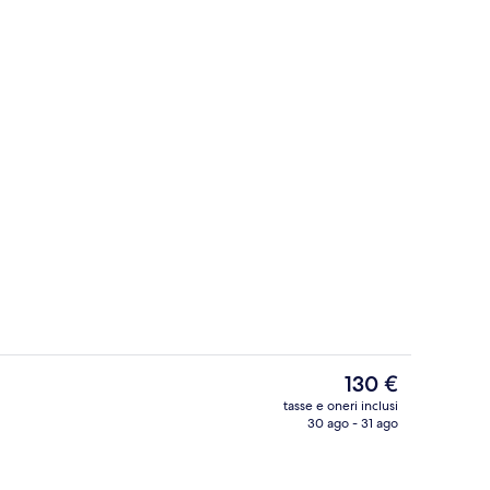
Bar panoramico
ncer - inviato da kaya gravitter
Il
130 €
prezzo
tasse e oneri inclusi
attuale
30 ago - 31 ago
ico
Camera Premium, 2 letti matrimoniali, n
è
130 €