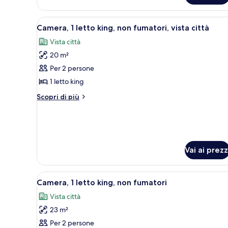
non
fumatori
Apri
Paesaggio urbano con grattaciel
13
Camera, 1 letto king, non fumatori, vista città
tutte
Vista città
le
20 m²
foto
per
Per 2 persone
Camera,
1 letto king
1
Altri
Scopri di più
letto
dettagli
king,
per
Camera,
non
1
fumatori,
letto
vista
Vai ai prezz
king,
non
città
fumatori,
Apri
Una camera d'albergo con un le
vista
11
Camera, 1 letto king, non fumatori
tutte
città
Vista città
le
23 m²
foto
per
Per 2 persone