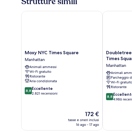
Strutture simili
Moxy NYC Times Square
Doubletree b
Moxy
Doubletree
Moxy NYC Times Square
Doubletree
NYC
by
Times Squa
Manhattan
Times
Hilton
Manhattan
Animali ammessi
Square
New
Wi-Fi gratuito
Manhattan
York
Animali amm
Ristorante
Parcheggio d
Times
Aria condizionata
Wi-Fi gratuit
Square
Ristorante
8.8
Eccellente
South
8,8
su
2.821 recensioni
8.8
Manhattan
Eccellent
8,8
10,
su
4.986 recen
Eccellente,
10,
2.821
Eccellente,
Il
172 €
recensioni
4.986
prezzo
tasse e oneri inclusi
recensioni
attuale
16 ago - 17 ago
è