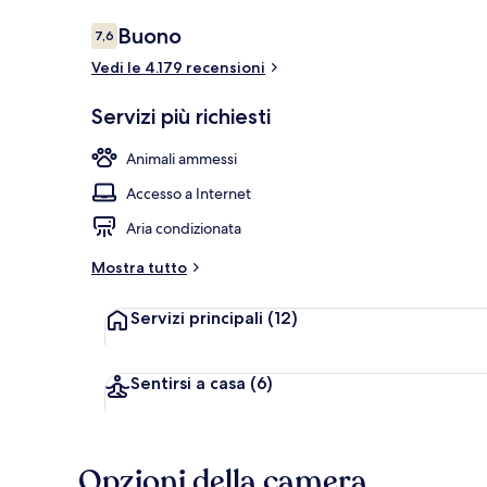
Recensioni
Buono
7,6
7,6 su 10
Vedi le 4.179 recensioni
Bar panoram
Servizi più richiesti
Animali ammessi
Accesso a Internet
Aria condizionata
Mostra tutto
Servizi principali
(12)
Sentirsi a casa
(6)
Opzioni della camera