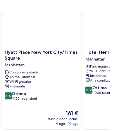
ty
ew-
aring
el
Hyatt Place New York City/Times Square
Hotel Henri NY
cessible
Hyatt
Hotel
Hyatt Place New York City/Times
Hotel Henri NY
Place
Henri
Square
Manhattan
New
NY
Manhattan
Parcheggio disponibile
York
Manhattan
Wi-Fi gratuito
City/Times
Colazione gratuita
Ristorante
Animali ammessi
Square
Aria condizionata
Wi-Fi gratuito
Manhattan
Ristorante
8.2
Ottimo
8,2
su
1.006 recensioni
8.4
Ottimo
8,4
10,
su
4.125 recensioni
Ottimo,
10,
1.006
Ottimo,
Il
161 €
recensioni
4.125
prezzo
tasse e oneri inclusi
t
recensioni
attuale
9 ago - 10 ago
è