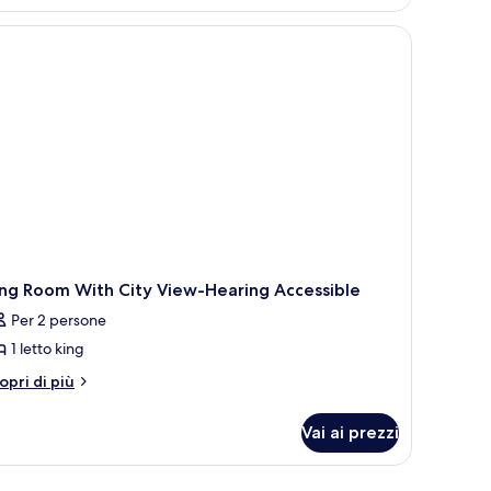
sta
ng,
cessibile
iume
 opere d'arte appese al muro.
Hearing
sabili,
ccessible)
sta
ume
earing
cessible)
ing Room With City View-Hearing Accessible
Per 2 persone
1 letto king
tri
opri di più
ttagli
r
Vai ai prezzi
ng
oom
th