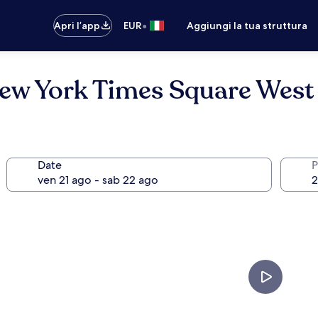
•
Apri l’app
EUR
Aggiungi la tua struttura
New York Times Square West
Date
P