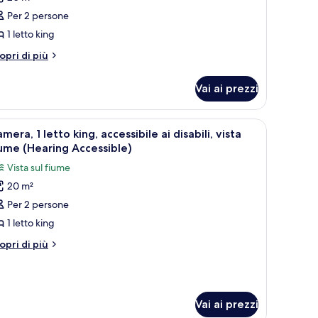
amera,
Per 2 persone
1 letto king
etto
tri
opri di più
ing,
ttagli
ccessibile
r
Vai ai prezzi
mera,
sabili
tto
oll-
a, postazione laptop
pri
Una camera d'albergo con un letto, una scriva
6
ng,
mera, 1 letto king, accessibile ai disabili, vista
utte
cessibile
ume (Hearing Accessible)
hower)
Vista sul fiume
sabili
oto
oll-
20 m²
er
Per 2 persone
amera,
ower)
1 letto king
etto
tri
opri di più
ing,
ttagli
r
ccessibile
mera,
sabili,
Vai ai prezzi
tto