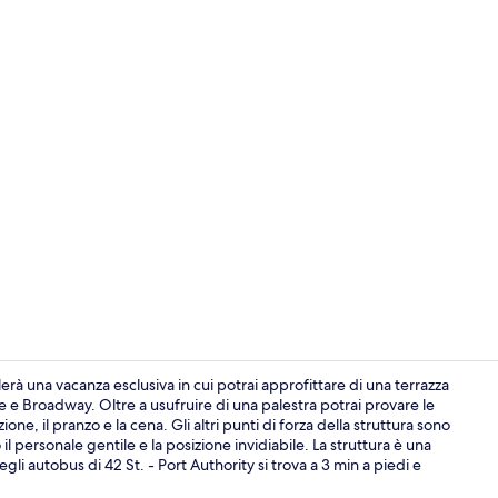
Video influe
à una vacanza esclusiva in cui potrai approfittare di una terrazza
 e Broadway. Oltre a usufruire di una palestra potrai provare le
ne, il pranzo e la cena. Gli altri punti di forza della struttura sono
Bar panoram
l personale gentile e la posizione invidiabile. La struttura è una
li autobus di 42 St. - Port Authority si trova a 3 min a piedi e