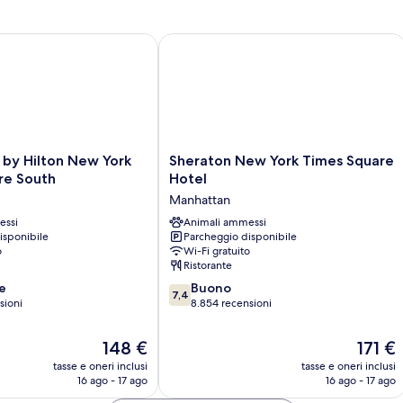
Hearing
Ci
Accessible
Vi
He
y Hilton New York Times Square South
Sheraton New York Times Square Hot
Ac
Sheraton
 by Hilton New York
Sheraton New York Times Square
New
re South
Hotel
York
Manhattan
Times
essi
Square
Animali ammessi
isponibile
Parcheggio disponibile
Hotel
o
Wi-Fi gratuito
Manhattan
Ristorante
7.4
e
Buono
7,4
su
sioni
8.854 recensioni
10,
Buono,
Il
Il
148 €
171 €
8.854
prezzo
prezzo
tasse e oneri inclusi
tasse e oneri inclusi
recensioni
attuale
attuale
16 ago - 17 ago
16 ago - 17 ago
è
è