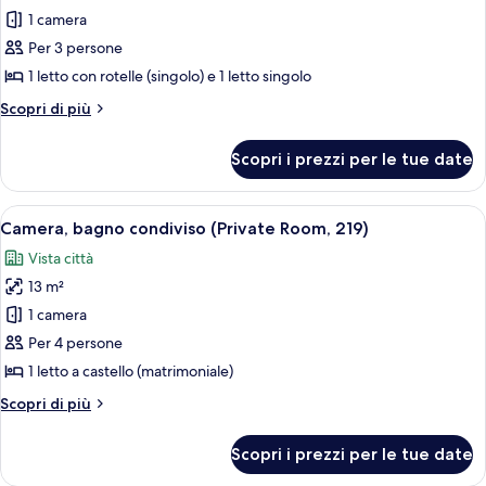
per
1 camera
Camera,
Per 3 persone
bagno
1 letto con rotelle (singolo) e 1 letto singolo
condiviso
Altri
Scopri di più
(213
dettagli
Private
per
Scopri i prezzi per le tue date
Camera,
Room,
bagno
213)
condiviso
Apri
Angolo cottura compatto con microonde,
1
(213
Camera, bagno condiviso (Private Room, 219)
tutte
Private
Vista città
Room,
le
213)
13 m²
foto
per
1 camera
Camera,
Per 4 persone
bagno
1 letto a castello (matrimoniale)
condiviso
Altri
Scopri di più
(Private
dettagli
Room,
per
Scopri i prezzi per le tue date
Camera,
219)
bagno