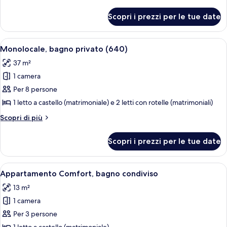
condiviso
dettagli
(744
per
Scopri i prezzi per le tue date
Camera,
Private
bagno
Room)
condiviso
Apri
Una camera con letti a castello, un mu
1
(744
Monolocale, bagno privato (640)
tutte
Private
37 m²
Room)
le
1 camera
foto
per
Per 8 persone
Monolocale,
1 letto a castello (matrimoniale) e 2 letti con rotelle (matrimoniali)
bagno
Altri
Scopri di più
privato
dettagli
(640)
per
Scopri i prezzi per le tue date
Monolocale,
bagno
privato
Apri
Un letto a castello in una stanza con 
2
(640)
Appartamento Comfort, bagno condiviso
tutte
13 m²
le
1 camera
foto
per
Per 3 persone
Appartamento