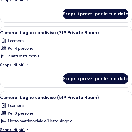
Scopri di più
bagno
dettagli
per
condiviso
Scopri i prezzi per le tue date
Camera,
(513
bagno
Private
condiviso
Apri
Una stanza compatta con due letti, un
6
Room)
(513
Camera, bagno condiviso (719 Private Room)
tutte
Private
1 camera
Room)
le
Per 4 persone
foto
per
2 letti matrimoniali
Camera,
Altri
Scopri di più
bagno
dettagli
per
condiviso
Scopri i prezzi per le tue date
Camera,
(719
bagno
Private
condiviso
Apri
Una stanza compatta con due letti, un 
5
Room)
(719
Camera, bagno condiviso (519 Private Room)
tutte
Private
1 camera
Room)
le
Per 3 persone
foto
per
1 letto matrimoniale e 1 letto singolo
Camera,
Altri
Scopri di più