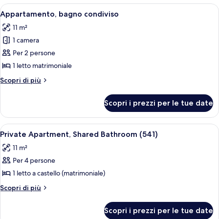
room)
condiviso
Apri
Una stanza piccola con un letto, una sc
4
(218
Appartamento, bagno condiviso
tutte
private
11 m²
room)
le
1 camera
foto
per
Per 2 persone
Appartamento,
1 letto matrimoniale
bagno
Altri
Scopri di più
condiviso
dettagli
per
Scopri i prezzi per le tue date
Appartamento,
bagno
condiviso
Apri
Una camera compatta con un letto a ca
1
Private Apartment, Shared Bathroom (541)
tutte
11 m²
le
Per 4 persone
foto
per
1 letto a castello (matrimoniale)
Private
Altri
Scopri di più
Apartment,
dettagli
per
Shared
Scopri i prezzi per le tue date
Private
Bathroom