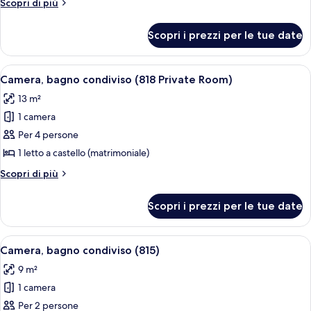
Altri
Scopri di più
condiviso
dettagli
per
Scopri i prezzi per le tue date
Camera,
bagno
condiviso
Apri
Un letto a castello con un materasso a
3
Camera, bagno condiviso (818 Private Room)
tutte
13 m²
le
1 camera
foto
per
Per 4 persone
Camera,
1 letto a castello (matrimoniale)
bagno
Altri
Scopri di più
condiviso
dettagli
(818
per
Scopri i prezzi per le tue date
Camera,
Private
bagno
Room)
condiviso
Apri
Una camera piccola con un letto, una s
5
(818
Camera, bagno condiviso (815)
tutte
Private
9 m²
Room)
le
1 camera
foto
per
Per 2 persone