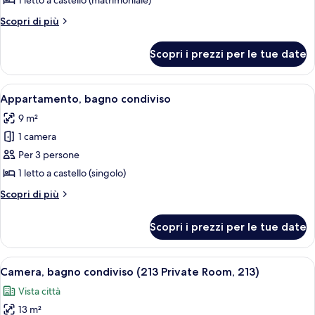
1 letto a castello (matrimoniale)
Comfort,
Altri
Scopri di più
bagno
dettagli
condiviso
per
Scopri i prezzi per le tue date
Appartamento
Comfort,
bagno
Apri
Una cucina compatta con mobili bianchi
2
condiviso
Appartamento, bagno condiviso
tutte
9 m²
le
1 camera
foto
per
Per 3 persone
Appartamento,
1 letto a castello (singolo)
bagno
Altri
Scopri di più
condiviso
dettagli
per
Scopri i prezzi per le tue date
Appartamento,
bagno
condiviso
Apri
Una stanza piccola e funzionale con due
2
Camera, bagno condiviso (213 Private Room, 213)
tutte
Vista città
le
13 m²
foto