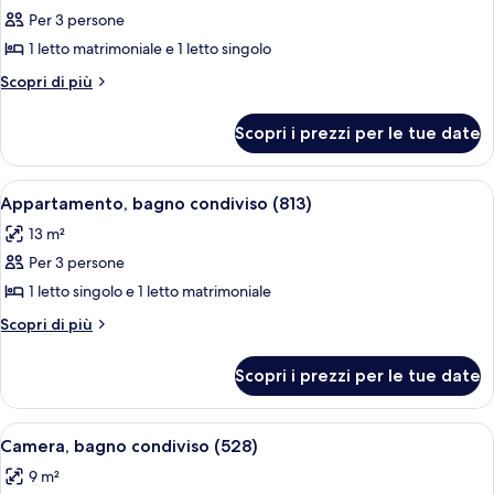
Per 3 persone
foto
per
1 letto matrimoniale e 1 letto singolo
Appartamento,
Altri
Scopri di più
bagno
dettagli
per
condiviso
Scopri i prezzi per le tue date
Appartamento,
(820)
bagno
condiviso
Apri
Una camera da letto con due letti, una
3
(820)
Appartamento, bagno condiviso (813)
tutte
13 m²
le
Per 3 persone
foto
per
1 letto singolo e 1 letto matrimoniale
Appartamento,
Altri
Scopri di più
bagno
dettagli
per
condiviso
Scopri i prezzi per le tue date
Appartamento,
(813)
bagno
condiviso
Apri
Una stanza moderna e accogliente con p
9
(813)
Camera, bagno condiviso (528)
tutte
9 m²
le