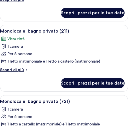
privato
dettagli
(311)
per
Scopri i prezzi per le tue date
Monolocale,
bagno
privato
Apri
Una stanza piccola con parete in matto
3
(311)
Monolocale, bagno privato (211)
tutte
Vista città
le
1 camera
foto
per
Per 6 persone
Monolocale,
1 letto matrimoniale e 1 letto a castello (matrimoniale)
bagno
Altri
Scopri di più
privato
dettagli
(211)
per
Scopri i prezzi per le tue date
Monolocale,
bagno
privato
Apri
Una stanza con un letto a castello, un
1
(211)
Monolocale, bagno privato (721)
tutte
1 camera
le
Per 6 persone
foto
per
1 letto a castello (matrimoniale) e 1 letto matrimoniale