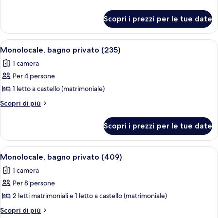
bagno
dettagli
per
condiviso
Scopri i prezzi per le tue date
Camera,
(519
bagno
Private
condiviso
Apri
Un letto a castello con copriletto fan
2
Room)
(519
Monolocale, bagno privato (235)
tutte
Private
1 camera
Room)
le
Per 4 persone
foto
per
1 letto a castello (matrimoniale)
Monolocale,
Altri
Scopri di più
bagno
dettagli
per
privato
Scopri i prezzi per le tue date
Monolocale,
(235)
bagno
privato
Apri
Camera con letto a castello, parete in 
7
(235)
Monolocale, bagno privato (409)
tutte
1 camera
le
Per 8 persone
foto
per
2 letti matrimoniali e 1 letto a castello (matrimoniale)
Monolocale,
Altri
Scopri di più