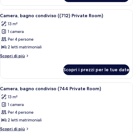
bagno
condiviso
Apri
Una camera d'albergo compatta con due
2
((615)
Camera, bagno condiviso ((712) Private Room)
tutte
Private
13 m²
Room)
le
1 camera
foto
per
Per 4 persone
Camera,
2 letti matrimoniali
bagno
Altri
Scopri di più
condiviso
dettagli
((712)
per
Scopri i prezzi per le tue date
Camera,
Private
bagno
Room)
condiviso
Apri
Una stanza compatta con due letti, an
5
((712)
Camera, bagno condiviso (744 Private Room)
tutte
Private
13 m²
Room)
le
1 camera
foto
per
Per 4 persone
Camera,
2 letti matrimoniali
bagno
Altri
Scopri di più