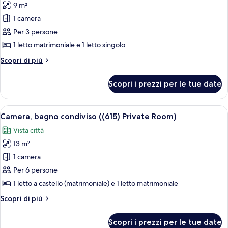
9 m²
Room)
le
1 camera
foto
per
Per 3 persone
Appartamento,
1 letto matrimoniale e 1 letto singolo
bagno
Altri
Scopri di più
condiviso
dettagli
per
Scopri i prezzi per le tue date
Appartamento,
bagno
condiviso
Apri
Camera d'albergo compatta con angolo c
4
Camera, bagno condiviso ((615) Private Room)
tutte
Vista città
le
13 m²
foto
per
1 camera
Camera,
Per 6 persone
bagno
1 letto a castello (matrimoniale) e 1 letto matrimoniale
condiviso
Altri
Scopri di più
((615)
dettagli
Private
per
Scopri i prezzi per le tue date
Camera,
Room)