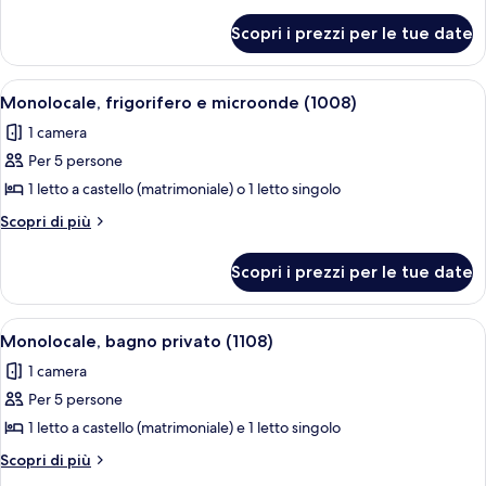
bagno
dettagli
per
privato
Scopri i prezzi per le tue date
Monolocale,
(409)
bagno
privato
Apri
Cucina funzionale con lavello, pensili 
1
(409)
Monolocale, frigorifero e microonde (1008)
tutte
1 camera
le
Per 5 persone
foto
per
1 letto a castello (matrimoniale) o 1 letto singolo
Monolocale,
Altri
Scopri di più
frigorifero
dettagli
per
e
Scopri i prezzi per le tue date
Monolocale,
microonde
frigorifero
(1008)
e
Apri
Una camera del dormitorio con letti a 
4
microonde
Monolocale, bagno privato (1108)
tutte
(1008)
1 camera
le
Per 5 persone
foto
per
1 letto a castello (matrimoniale) e 1 letto singolo
Monolocale,
Altri
Scopri di più
bagno
dettagli