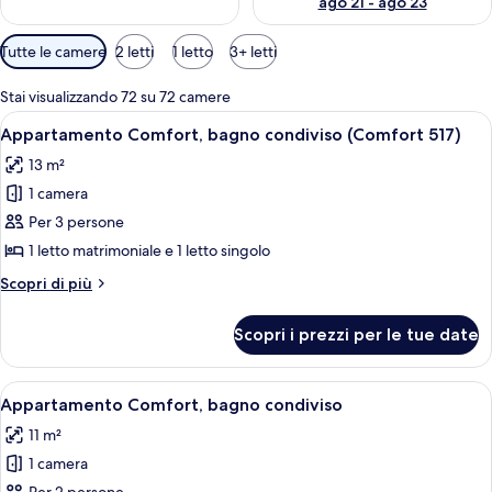
ago 21 - ago 23
Filtri
Tutte le camere
2 letti
1 letto
3+ letti
disponibili
per
Stai visualizzando 72 su 72 camere
le
Apri
Una camera compatta con un letto a cas
1
Appartamento Comfort, bagno condiviso (Comfort 517)
camere
tutte
13 m²
le
1 camera
foto
per
Per 3 persone
Appartamento
1 letto matrimoniale e 1 letto singolo
Comfort,
Altri
Scopri di più
bagno
dettagli
condiviso
per
Scopri i prezzi per le tue date
Appartamento
(Comfort
Comfort,
517)
bagno
Apri
Una stanza piccola con un letto, un a
7
condiviso
Appartamento Comfort, bagno condiviso
tutte
(Comfort
11 m²
517)
le
1 camera
foto