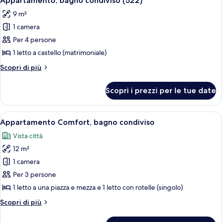
Appartamento, bagno condiviso (522)
tutte
Private
9 m²
Room)
le
1 camera
foto
per
Per 4 persone
Appartamento,
1 letto a castello (matrimoniale)
bagno
Altri
Scopri di più
condiviso
dettagli
(522)
per
Scopri i prezzi per le tue date
Appartamento,
bagno
condiviso
Apri
Una stanza con parete in mattoni, un l
7
(522)
Appartamento Comfort, bagno condiviso
tutte
Vista città
le
12 m²
foto
per
1 camera
Appartamento
Per 3 persone
Comfort,
1 letto a una piazza e mezza e 1 letto con rotelle (singolo)
bagno
Altri
Scopri di più
condiviso
dettagli
per