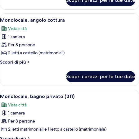
Scopri i prezzi per le tue date
Monolocale,
bagno
privato
Apri
Una stanza con due letti a castello, u
1
Monolocale, angolo cottura
tutte
Vista città
le
1 camera
foto
per
Per 8 persone
Monolocale,
2 letti a castello (matrimoniali)
angolo
Altri
Scopri di più
cottura
dettagli
per
Scopri i prezzi per le tue date
Monolocale,
angolo
cottura
Apri
Una stanza con due letti, un letto a cas
13
Monolocale, bagno privato (311)
tutte
Vista città
le
1 camera
foto
per
Per 8 persone
Monolocale,
2 letti matrimoniali e 1 letto a castello (matrimoniale)
bagno
Altri
Scopri di più