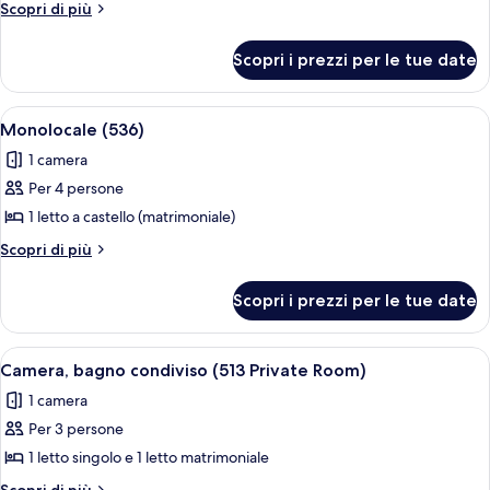
Camera,
Altri
Scopri di più
bagno
dettagli
per
condiviso
Scopri i prezzi per le tue date
Camera,
(819
bagno
Private
condiviso
Apri
Un letto a castello con copripiumino f
4
Room)
(819
Monolocale (536)
tutte
Private
1 camera
Room)
le
Per 4 persone
foto
per
1 letto a castello (matrimoniale)
Monolocale
Altri
Scopri di più
(536)
dettagli
per
Scopri i prezzi per le tue date
Monolocale
(536)
Apri
Una camera compatta con due letti, una
1
Camera, bagno condiviso (513 Private Room)
tutte
1 camera
le
Per 3 persone
foto
per
1 letto singolo e 1 letto matrimoniale
Camera,
Altri