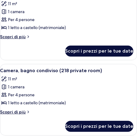
11 m²
foto
1 camera
per
Per 4 persone
Appartamento,
bagno
1 letto a castello (matrimoniale)
privato
Altri
Scopri di più
(628
dettagli
per
private,
Scopri i prezzi per le tue date
Appartamento,
common
bagno
bathroom)
privato
Apri
Un letto a castello con struttura in me
7
(628
Camera, bagno condiviso (218 private room)
tutte
private,
11 m²
common
le
bathroom)
1 camera
foto
per
Per 4 persone
Camera,
1 letto a castello (matrimoniale)
bagno
Altri
Scopri di più
condiviso
dettagli
(218
per
Scopri i prezzi per le tue date
Camera,
private
bagno