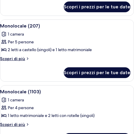
per
privato
Scopri i prezzi per le tue date
Monolocale,
(1108)
bagno
privato
Apri
Una stanza con due letti a castello, u
1
(1108)
Monolocale (207)
tutte
1 camera
le
Per 5 persone
foto
per
2 letti a castello (singoli) e 1 letto matrimoniale
Monolocale
Altri
Scopri di più
(207)
dettagli
per
Scopri i prezzi per le tue date
Monolocale
(207)
Apri
Una stanza con due letti, un muro in 
1
Monolocale (1103)
tutte
1 camera
le
Per 4 persone
foto
per
1 letto matrimoniale e 2 letti con rotelle (singoli)
Monolocale
Altri
Scopri di più
(1103)
dettagli