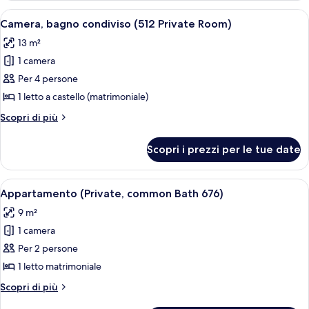
condiviso
Apri
Un letto a castello con biancheria de
3
(Private
Camera, bagno condiviso (512 Private Room)
tutte
Room,
13 m²
219)
le
1 camera
foto
per
Per 4 persone
Camera,
1 letto a castello (matrimoniale)
bagno
Altri
Scopri di più
condiviso
dettagli
(512
per
Scopri i prezzi per le tue date
Camera,
Private
bagno
Room)
condiviso
Apri
Una camera da letto con parete in mat
2
(512
Appartamento (Private, common Bath 676)
tutte
Private
9 m²
Room)
le
1 camera
foto
per
Per 2 persone
Appartamento
1 letto matrimoniale
(Private,
Altri
Scopri di più
common
dettagli