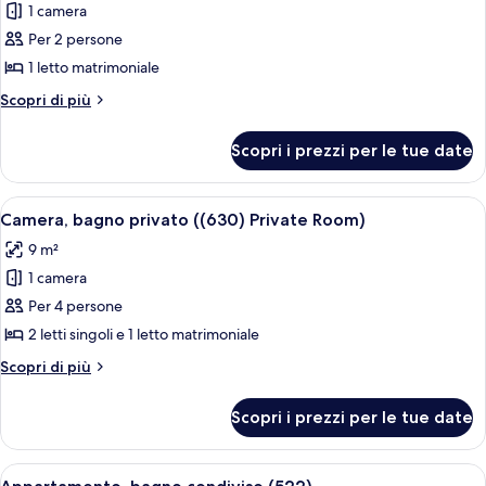
1 camera
foto
per
Per 2 persone
Camera,
1 letto matrimoniale
bagno
Altri
Scopri di più
condiviso
dettagli
(528)
per
Scopri i prezzi per le tue date
Camera,
bagno
condiviso
Apri
Una stanza compatta con un letto, un
7
(528)
Camera, bagno privato ((630) Private Room)
tutte
9 m²
le
1 camera
foto
per
Per 4 persone
Camera,
2 letti singoli e 1 letto matrimoniale
bagno
Altri
Scopri di più
privato
dettagli
((630)
per
Scopri i prezzi per le tue date
Camera,
Private
bagno
Room)
privato
Apri
Un letto a castello con biancheria a mo
2
((630)