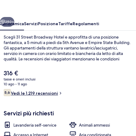
Hotel
ietro
Avanti
250+
Panoramica
Servizi
Posizione
Tariffe
Regolamenti
Scegli 31 Street Broadway Hotel e approfitta di una posizione
fantastica, a 5 minuti a piedi da 5th Avenue e Empire State Building.
Gli appartamenti della struttura vantano lavatrici/asciugatrici,
servizio in camera con orario limitato e biancheria da letto di alta
qualità. Le recensioni dei viaggiatori menzionano le condizioni
generali e la posizione invidiabile. Approfitta dei mezzi pubblici nelle
vicinanze: Stazione di 28 St. (Broadway) è a 4 min e Stazione di 34 St.
Il
316 €
(Herald Square) a 4 min a piedi.
prezzo
tasse e oneri inclusi
attuale
10 ago - 11 ago
Ingresso della struttura
è
Recensioni
5,6
Vedi le 1.219 recensioni
316 €
5,6 su 10
Servizi più richiesti
Lavanderia self-service
Animali ammessi
Accesso a Internet
Aria condizionata