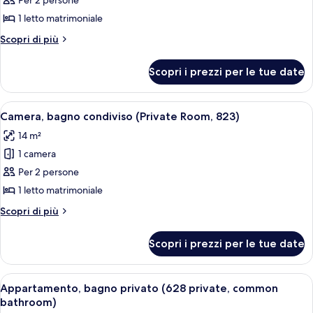
per
Per 2 persone
Appartamento,
1 letto matrimoniale
bagno
Altri
Scopri di più
condiviso
dettagli
(741)
per
Scopri i prezzi per le tue date
Appartamento,
bagno
condiviso
Apri
Una stanza compatta con angolo cottur
1
(741)
Camera, bagno condiviso (Private Room, 823)
tutte
14 m²
le
1 camera
foto
per
Per 2 persone
Camera,
1 letto matrimoniale
bagno
Altri
Scopri di più
condiviso
dettagli
(Private
per
Scopri i prezzi per le tue date
Camera,
Room,
bagno
823)
condiviso
Apri
Una camera con un letto a castello, un
1
(Private
Appartamento, bagno privato (628 private, common
tutte
Room,
bathroom)
823)
le