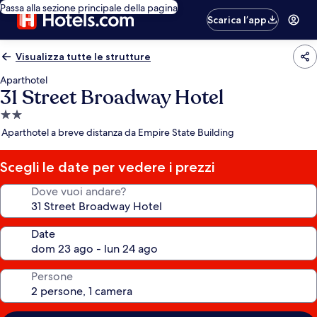
Passa alla sezione principale della pagina
Scarica l’app
Visualizza tutte le strutture
Aparthotel
31 Street Broadway Hotel
Struttura
a
Aparthotel a breve distanza da Empire State Building
2.0
stelle
Scegli le date per vedere i prezzi
Dove vuoi andare?
Date
Persone