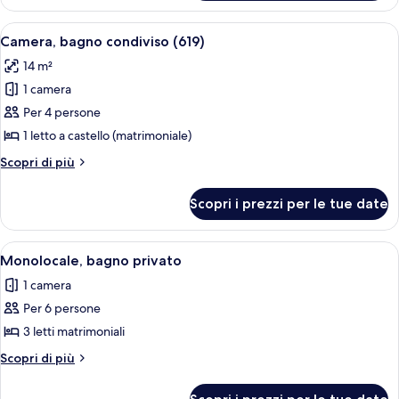
Apartment,
(541)
Shared
Apri
Una camera con un letto a castello, un
2
Bathroom
Camera, bagno condiviso (619)
tutte
(541)
14 m²
le
1 camera
foto
per
Per 4 persone
Camera,
1 letto a castello (matrimoniale)
bagno
Altri
Scopri di più
condiviso
dettagli
(619)
per
Scopri i prezzi per le tue date
Camera,
bagno
condiviso
Apri
Una stanza con due letti, un angolo c
1
(619)
Monolocale, bagno privato
tutte
1 camera
le
Per 6 persone
foto
per
3 letti matrimoniali
Monolocale,
Altri
Scopri di più
bagno
dettagli
per
privato