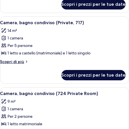
Bath
per
Scopri i prezzi per le tue date
Appartamento
676)
(Private,
common
Apri
Un letto a castello con una TV montata 
1
Bath
Camera, bagno condiviso (Private, 717)
tutte
676)
14 m²
le
1 camera
foto
per
Per 5 persone
Camera,
1 letto a castello (matrimoniale) e 1 letto singolo
bagno
Altri
Scopri di più
condiviso
dettagli
(Private,
per
Scopri i prezzi per le tue date
Camera,
717)
bagno
condiviso
Apri
Una stanza compatta con due letti, un
7
(Private,
Camera, bagno condiviso (724 Private Room)
tutte
717)
9 m²
le
1 camera
foto
per
Per 2 persone
Camera,
1 letto matrimoniale