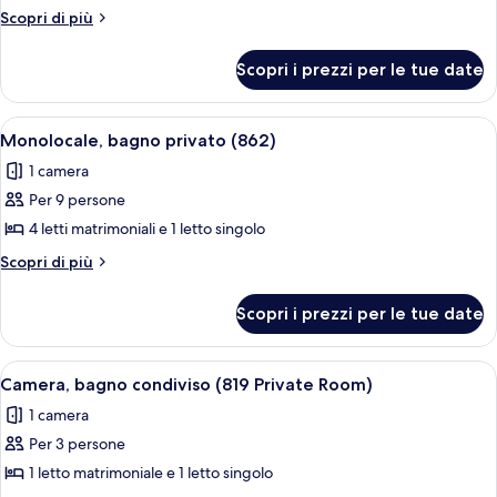
Monolocale,
Altri
Scopri di più
bagno
dettagli
per
privato
Scopri i prezzi per le tue date
Monolocale,
(721)
bagno
privato
Apri
Una stanza piccola con letti a castello,
1
(721)
Monolocale, bagno privato (862)
tutte
1 camera
le
Per 9 persone
foto
per
4 letti matrimoniali e 1 letto singolo
Monolocale,
Altri
Scopri di più
bagno
dettagli
per
privato
Scopri i prezzi per le tue date
Monolocale,
(862)
bagno
privato
Apri
Una zona pranzo accogliente con un ta
4
(862)
Camera, bagno condiviso (819 Private Room)
tutte
1 camera
le
Per 3 persone
foto
per
1 letto matrimoniale e 1 letto singolo