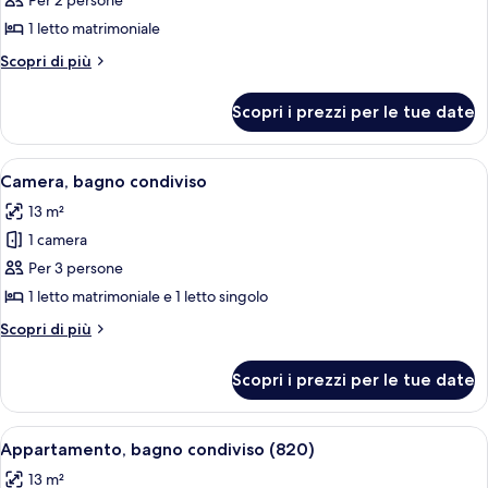
per
Per 2 persone
Appartamento
1 letto matrimoniale
Comfort,
Altri
Scopri di più
bagno
dettagli
condiviso
per
Scopri i prezzi per le tue date
Appartamento
Comfort,
bagno
Apri
Un letto a castello con struttura blu e
1
condiviso
Camera, bagno condiviso
tutte
13 m²
le
1 camera
foto
per
Per 3 persone
Camera,
1 letto matrimoniale e 1 letto singolo
bagno
Altri
Scopri di più
condiviso
dettagli
per
Scopri i prezzi per le tue date
Camera,
bagno
condiviso
Apri
Camera da letto con due letti, un tavo
4
Appartamento, bagno condiviso (820)
tutte
13 m²
le