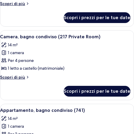
bagno
Altri
Scopri di più
condiviso
dettagli
(724
per
Scopri i prezzi per le tue date
Camera,
Private
bagno
Room)
condiviso
Apri
Un letto a castello con copripiumino d
3
(724
Camera, bagno condiviso (217 Private Room)
tutte
Private
14 m²
Room)
le
1 camera
foto
per
Per 4 persone
Camera,
1 letto a castello (matrimoniale)
bagno
Altri
Scopri di più
condiviso
dettagli
(217
per
Scopri i prezzi per le tue date
Camera,
Private
bagno
Room)
condiviso
Apri
Una stanza piccola con un letto, una c
3
(217
Appartamento, bagno condiviso (741)
tutte
Private
14 m²
Room)
le
1 camera
foto