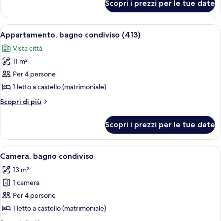
Scopri i prezzi per le tue date
Appartamento
Comfort,
bagno
Apri
Un letto a castello con materasso deco
7
condiviso
Appartamento, bagno condiviso (413)
tutte
Vista città
le
11 m²
foto
per
Per 4 persone
Appartamento,
1 letto a castello (matrimoniale)
bagno
Altri
Scopri di più
condiviso
dettagli
(413)
per
Scopri i prezzi per le tue date
Appartamento,
bagno
condiviso
Apri
Una cucina compatta con mobili bianchi
1
(413)
Camera, bagno condiviso
tutte
13 m²
le
1 camera
foto
per
Per 4 persone
Camera,
1 letto a castello (matrimoniale)
bagno