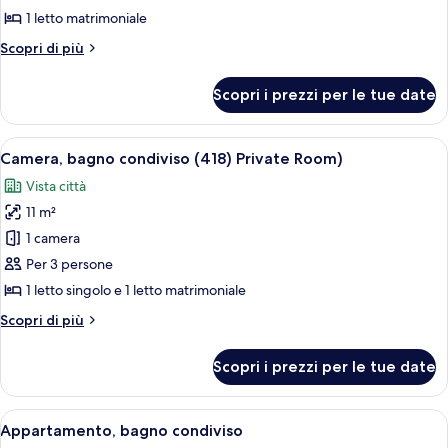
Camera,
1 letto matrimoniale
bagno
Altri
Scopri di più
condiviso
dettagli
(815)
per
Scopri i prezzi per le tue date
Camera,
bagno
condiviso
Apri
Una camera compatta con un letto, un
2
(815)
Camera, bagno condiviso (418) Private Room)
tutte
Vista città
le
11 m²
foto
per
1 camera
Camera,
Per 3 persone
bagno
1 letto singolo e 1 letto matrimoniale
condiviso
Altri
Scopri di più
(418)
dettagli
Private
per
Scopri i prezzi per le tue date
Camera,
Room)
bagno
condiviso
Apri
Appartamento, bagno condiviso | Bianc
1
(418)
Appartamento, bagno condiviso
tutte
Private