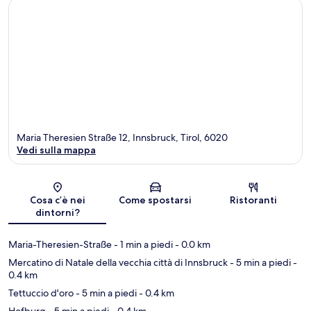
Maria Theresien Straße 12, Innsbruck, Tirol, 6020
Vedi sulla mappa
Mappa
Cosa c’è nei
Come spostarsi
Ristoranti
dintorni?
Maria-Theresien-Straße
- 1 min a piedi
- 0.0 km
Mercatino di Natale della vecchia città di Innsbruck
- 5 min a piedi
-
0.4 km
Tettuccio d'oro
- 5 min a piedi
- 0.4 km
Hofburg
- 5 min a piedi
- 0.4 km