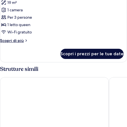
19 m²
foto
per
1 camera
Camera
Per 3 persone
doppia,
1 letto queen
balcone,
Wi-Fi gratuito
vista
Altri
Scopri di più
montagna
dettagli
per
Scopri i prezzi per le tue date
Camera
doppia,
balcone,
Strutture simili
vista
montagna
AC Hotel by Marriott Innsbruck
Motel On