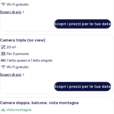
Camera
Wi-Fi gratuito
doppia
Altri
Scopri di più
(no
dettagli
view)
per
Scopri i prezzi per le tue date
Camera
doppia
(no
Apri
Una camera d'albergo moderna con un l
3
view)
Camera tripla (no view)
tutte
20 m²
le
Per 3 persone
foto
per
1 letto queen e 1 letto singolo
Camera
Wi-Fi gratuito
tripla
Altri
Scopri di più
(no
dettagli
view)
per
Scopri i prezzi per le tue date
Camera
tripla
(no
Apri
Camera d'albergo moderna con un'ampi
4
view)
Camera doppia, balcone, vista montagna
tutte
Vista montagna
le