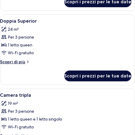
Scopri i prezzi per le tue date
Doppia
panoramica
Apri
Una stanza con una poltrona in vellut
3
Doppia Superior
tutte
24 m²
le
Per 3 persone
foto
per
1 letto queen
Doppia
Wi-Fi gratuito
Superior
Altri
Scopri di più
dettagli
per
Scopri i prezzi per le tue date
Doppia
Superior
Apri
Una camera d'albergo con due letti, un
3
Camera tripla
tutte
19 m²
le
Per 3 persone
foto
per
1 letto queen e 1 letto singolo
Camera
Wi-Fi gratuito
tripla