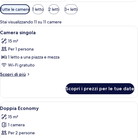
Filtri
Tutte le camere
1 letto
2 letti
3+ letti
disponibili
per
Stai visualizzando 11 su 11 camere
le
Apri
Una camera d'albergo moderna con un l
3
Camera singola
camere
tutte
15 m²
le
Per 1 persona
foto
per
1 letto a una piazza e mezza
Camera
Wi-Fi gratuito
singola
Altri
Scopri di più
dettagli
per
Scopri i prezzi per le tue date
Camera
singola
Apri
Una camera d'albergo con un letto, una
3
Doppia Economy
tutte
15 m²
le
1 camera
foto
per
Per 2 persone