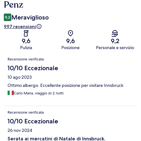
Penz
Meraviglioso
9,2
997 recensioni
9,6
9,6
9,2
Pulizia
Posizione
Personale e servizio
Recensioni
Recensione verificata
10/10 Eccezionale
10 ago 2023
Ottimo albergo. Eccellente posizione per visitare Innsbruck
Carlo Maria, viaggio di 2 notti
Recensione verificata
10/10 Eccezionale
26 nov 2024
Serata ai mercatini di Natale di Innsbruck.