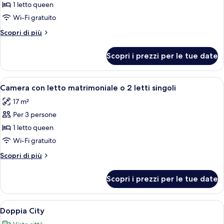
Doppia
1 letto queen
Economy
Wi-Fi gratuito
Altri
Scopri di più
dettagli
per
Scopri i prezzi per le tue date
Doppia
Economy
Apri
Una camera d'albergo moderna con un 
4
Camera con letto matrimoniale o 2 letti singoli
tutte
17 m²
le
Per 3 persone
foto
per
1 letto queen
Camera
Wi-Fi gratuito
con
Altri
Scopri di più
letto
dettagli
matrimoniale
per
Scopri i prezzi per le tue date
Camera
o
con
2
letto
Apri
Una camera d'albergo con un letto, una
letti
3
matrimoniale
Doppia City
tutte
o
singoli