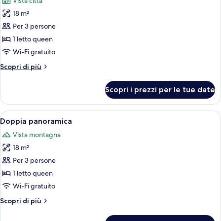
Vista città
2
le
letti
18 m²
foto
singoli
per
Per 3 persone
Doppia
1 letto queen
City
Wi-Fi gratuito
Altri
Scopri di più
dettagli
per
Scopri i prezzi per le tue date
Doppia
City
Apri
Una camera d'hotel moderna con un'amp
4
Doppia panoramica
tutte
Vista montagna
le
18 m²
foto
per
Per 3 persone
Doppia
1 letto queen
panoramica
Wi-Fi gratuito
Altri
Scopri di più
dettagli
per