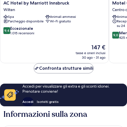
AC
Motel
AC Hotel by Marriott Innsbruck
Motel 
Hotel
One
Wilten
Centro c
by
Innsbru
Spa
Animali ammessi
Anima
Marriott
Centro
Parcheggio disponibile
Wi-Fi gratuito
Recept
Innsbruck
città
su 24
Wilten
di
9.4
Eccezionale
9,4
9.0
Innsbru
Mer
su
1.015 recensioni
9,0
su
425 
10,
10,
Eccezionale,
Il
147 €
Meravigl
1.015
prezzo
425
tasse e oneri inclusi
recensioni
attuale
30 ago - 31 ago
recensio
è
147 €
Confronta strutture simili
Accedi per visualizzare gli extra e gli sconti idonei.
Prenotare conviene!
Accedi
Iscriviti gratis
Informazioni sulla zona