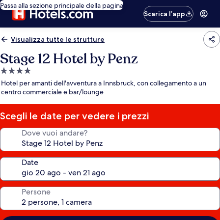
Passa alla sezione principale della pagina
Scarica l’app
Visualizza tutte le strutture
Stage 12 Hotel by Penz
Struttura
a
Hotel per amanti dell'avventura a Innsbruck, con collegamento a un
4.0
centro commerciale e bar/lounge
stelle
Scegli le date per vedere i prezzi
Dove vuoi andare?
Date
Persone