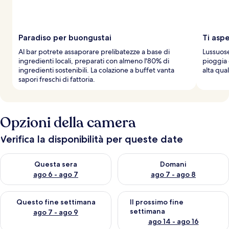
Paradiso per buongustai
Ti asp
Al bar potrete assaporare prelibatezze a base di
Lussuos
ingredienti locali, preparati con almeno l'80% di
pioggia e
ingredienti sostenibili. La colazione a buffet vanta
alta qual
sapori freschi di fattoria.
Opzioni della camera
Verifica la disponibilità per queste date
Verifica la disponibilità per questa sera, ago 6 - ago 7
Verifica la disponibilità per d
Questa sera
Domani
ago 6 - ago 7
ago 7 - ago 8
Verifica la disponibilità per questo fine settimana, ago 7 - ago
Verifica la disponibilità per il
Questo fine settimana
Il prossimo fine
settimana
ago 7 - ago 9
ago 14 - ago 16