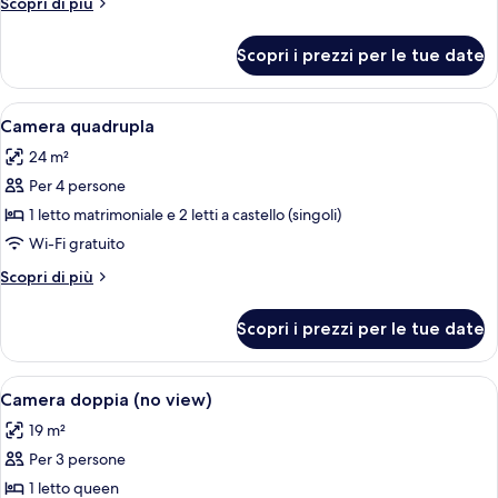
Altri
Scopri di più
dettagli
per
Scopri i prezzi per le tue date
Camera
tripla
Apri
Una camera d'albergo moderna con un 
4
Camera quadrupla
tutte
24 m²
le
Per 4 persone
foto
per
1 letto matrimoniale e 2 letti a castello (singoli)
Camera
Wi-Fi gratuito
quadrupla
Altri
Scopri di più
dettagli
per
Scopri i prezzi per le tue date
Camera
quadrupla
Apri
Camera doppia (no view) | Biancheria d
3
Camera doppia (no view)
tutte
19 m²
le
Per 3 persone
foto
per
1 letto queen