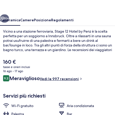
by
Penz
ietro
Avanti
51+
Panoramica
Camere
Posizione
Regolamenti
Vicino a una stazione ferroviaria, Stage 12 Hotel by Penz è la scelta
perfetta per un soggiorno a Innsbruck. Oltre a rilassarti in una sauna
potrai usufruirre di una palestra e fermarti a bere un drink al
bar/lounge in loco. Tra gli altri punti di forza della struttura ci sono un
bagno turco, una terrazza e un giardino. Le recensioni dei viaggiatori
lodano il personale gentile e la posizione invidiabile.
Il
160 €
prezzo
tasse e oneri inclusi
attuale
16 ago - 17 ago
Facciata della struttura
è
Recensioni
Meraviglioso
9,2
Vedi le 997 recensioni
160 €
9,2 su 10
Servizi più richiesti
Wi-Fi gratuito
Aria condizionata
Palestra
Bar