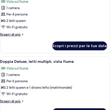
Vista sul fiume
fiume
le
1 camera
foto
per
Per 4 persone
Doppia
2 letti queen
Standard,
Wi-Fi gratuito
vista
Altri
Scopri di più
fiume
dettagli
per
Scopri i prezzi per le tue date
Doppia
Standard,
vista
Apri
Camera d'albergo con due letti, una scri
5
fiume
Doppia Deluxe, letti multipli, vista fiume
tutte
Vista sul fiume
le
1 camera
foto
per
Per 6 persone
Doppia
2 letti queen e 1 divano letto (matrimoniale)
Deluxe,
Wi-Fi gratuito
letti
Altri
Scopri di più
multipli,
dettagli
vista
per