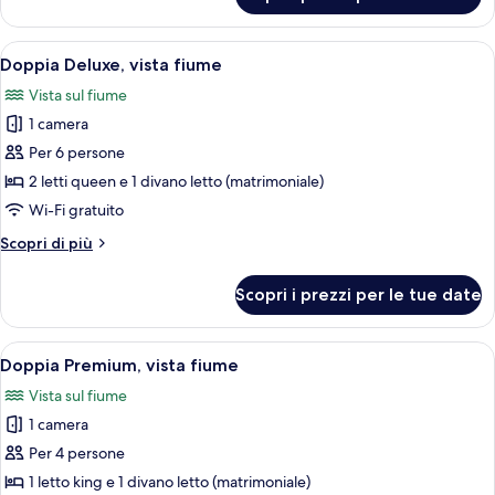
Monolocale
Basic
Apri
Una camera d'albergo con due letti, un
5
Doppia Deluxe, vista fiume
tutte
Vista sul fiume
le
1 camera
foto
per
Per 6 persone
Doppia
2 letti queen e 1 divano letto (matrimoniale)
Deluxe,
Wi-Fi gratuito
vista
Altri
Scopri di più
fiume
dettagli
per
Scopri i prezzi per le tue date
Doppia
Deluxe,
vista
Apri
Una camera d'albergo con un letto gra
5
fiume
Doppia Premium, vista fiume
tutte
Vista sul fiume
le
1 camera
foto
per
Per 4 persone
Doppia
1 letto king e 1 divano letto (matrimoniale)