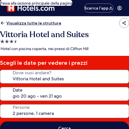
Passa alla sezione principale della pagina
Scarica l’app
Visualizza tutte le strutture
Vittoria Hotel and Suites
Struttura
a
Hotel con piscina coperta, nei pressi di Clifton Hill
3.5
stelle
Scegli le date per vedere i prezzi
Dove vuoi andare?
Date
Persone
Cerca