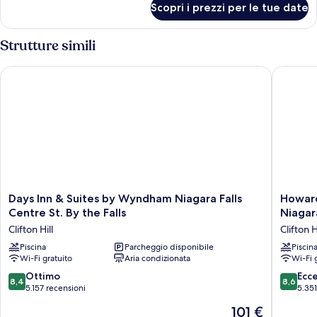
Scopri i prezzi per le tue date
Doppia
fiume
Deluxe,
letti
Strutture simili
multipli,
vista
Days Inn & Suites by Wyndham Niagara Falls Centre St. By the 
Howard J
fiume
Days
Howard
Days Inn & Suites by Wyndham Niagara Falls
Howard
Inn
Johnson
Centre St. By the Falls
Niagara
&
Plaza
Clifton Hill
Clifton H
Suites
by
by
Piscina
Parcheggio disponibile
Wyndh
Piscin
Wi-Fi gratuito
Aria condizionata
Wi-Fi 
Wyndham
by
Niagara
the
8.4
8.6
Ottimo
Ecc
8,4
8,6
Falls
Falls
su
su
5.157 recensioni
5.351
Centre
Niagara
10,
10,
Il
101 €
St.
Falls
Ottimo,
Eccellen