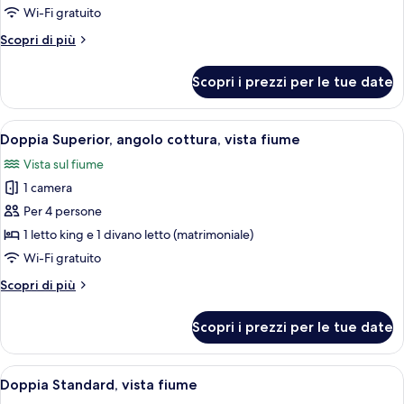
Premium,
Wi-Fi gratuito
vista
Altri
Scopri di più
fiume
dettagli
per
Scopri i prezzi per le tue date
Doppia
Premium,
vista
Apri
Una camera d'hotel moderna con un le
6
fiume
Doppia Superior, angolo cottura, vista fiume
tutte
Vista sul fiume
le
1 camera
foto
per
Per 4 persone
Doppia
1 letto king e 1 divano letto (matrimoniale)
Superior,
Wi-Fi gratuito
angolo
Altri
Scopri di più
cottura,
dettagli
vista
per
Scopri i prezzi per le tue date
Doppia
fiume
Superior,
angolo
Apri
Una camera d'albergo con due letti, una 
5
cottura,
Doppia Standard, vista fiume
tutte
vista