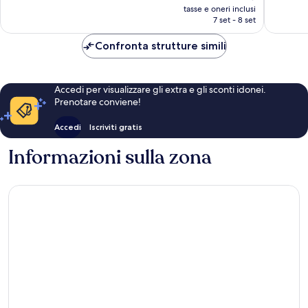
prezzo
By
Clifton
5.157
5.351
tasse e oneri inclusi
attuale
the
Hill
7 set - 8 set
recensioni
recensio
è
Falls
101 €
Clifton
Confronta strutture simili
Hill
Accedi per visualizzare gli extra e gli sconti idonei.
Prenotare conviene!
Accedi
Iscriviti gratis
Informazioni sulla zona