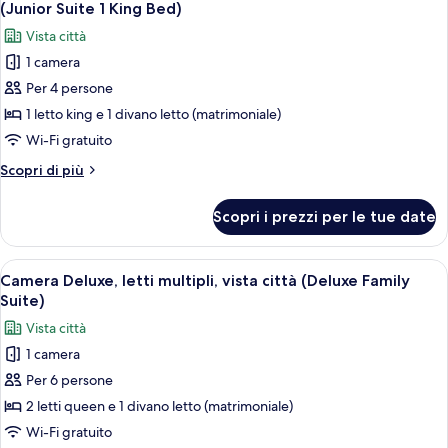
tutte
vista
Queen
(Junior Suite 1 King Bed)
città
le
Beds
Vista città
(Junior
foto
&
Suite
1 camera
per
Sofa
2
Per 4 persone
Suite
Queen
bed)
Beds
Standard,
1 letto king e 1 divano letto (matrimoniale)
&
1
Wi-Fi gratuito
Sofa
letto
bed)
Altri
Scopri di più
king
dettagli
con
per
Scopri i prezzi per le tue date
Suite
divano
Standard,
letto,
1
Apri
Camera d'albergo con due letti, una sc
vista
5
letto
Camera Deluxe, letti multipli, vista città (Deluxe Family
tutte
king
città
Suite)
con
le
(Junior
Vista città
divano
foto
Suite
letto,
1 camera
per
1
vista
Per 6 persone
Camera
città
King
(Junior
Deluxe,
2 letti queen e 1 divano letto (matrimoniale)
Bed)
Suite
letti
Wi-Fi gratuito
1