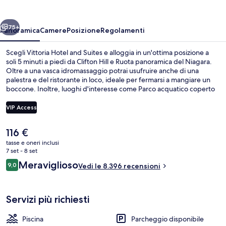
Suites
ietro
Avanti
75+
Panoramica
Camere
Posizione
Regolamenti
Scegli Vittoria Hotel and Suites e alloggia in un'ottima posizione a
soli 5 minuti a piedi da Clifton Hill e Ruota panoramica del Niagara.
Oltre a una vasca idromassaggio potrai usufruire anche di una
palestra e del ristorante in loco, ideale per fermarsi a mangiare un
boccone. Inoltre, luoghi d'interesse come Parco acquatico coperto
Fallsview e Queen Victoria Park si trovano a soli 10 minuti a piedi. Le
recensioni dei viaggiatori lodano il personale gentile e il rapporto
VIP Access
qualità-prezzo.
Il
116 €
Suite Standard, 1 letto king (Junior Sui
prezzo
tasse e oneri inclusi
attuale
7 set - 8 set
è
Recensioni
Meraviglioso
9,0
Vedi le 8.396 recensioni
116 €
9,0 su 10
Servizi più richiesti
Piscina
Parcheggio disponibile