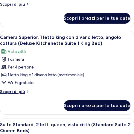
multipli,
King
Altri
Scopri di più
vista
Bed)
dettagli
città
per
Scopri i prezzi per le tue date
Camera
(Deluxe
Deluxe,
Family
letti
Apri
Una camera d'albergo con un letto grand
Suite)
6
multipli,
Camera Superior, 1 letto king con divano letto, angolo
tutte
vista
cottura (Deluxe Kitchenette Suite 1 King Bed)
città
le
Vista città
(Deluxe
foto
Family
1 camera
per
Suite)
Per 4 persone
Camera
Superior,
1 letto king e 1 divano letto (matrimoniale)
1
Wi-Fi gratuito
letto
Altri
Scopri di più
king
dettagli
con
per
Scopri i prezzi per le tue date
Camera
divano
Superior,
letto,
1
Apri
Camera d'albergo con due letti, un co
angolo
5
letto
Suite Standard, 2 letti queen, vista città (Standard Suite 2
tutte
king
cottura
Queen Beds)