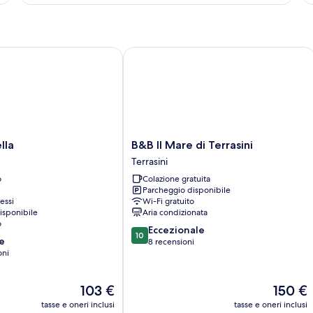
Romantica
Ex
a
B&B Il Mare di Terrasini
B&B
lla
B&B Il Mare di Terrasini
Il
Terrasini
Mare
o
Colazione gratuita
di
Parcheggio disponibile
Terrasini
essi
Wi-Fi gratuito
Terrasini
isponibile
Aria condizionata
o
10.0
Eccezionale
10
e
su
8 recensioni
oni
10,
Eccezionale,
8
Il
Il
103 €
150 €
recensioni
prezzo
prezzo
tasse e oneri inclusi
tasse e oneri inclusi
attuale
attuale