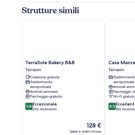
luna
di
Strutture simili
miele
TerraSole Bakery B&B
Casa Manzell
TerraSole
Casa
TerraSole Bakery B&B
Casa Manze
Bakery
Manzella
Terrasini
Terrasini
B&B
Terrasini
Colazione gratuita
Trasferiment
Terrasini
Trasferimento
aeroportuale
aeroportuale
Animali amm
Animali ammessi
Parcheggio d
Parcheggio gratuito
Wi-Fi gratuit
9.8
8.8
Eccezionale
Eccellent
9,8
8,8
su
su
292 recensioni
182 recensi
10,
10,
Eccezionale,
Eccellente,
Il
128 €
292
182
prezzo
recensioni
recensioni
tasse e oneri inclusi
attuale