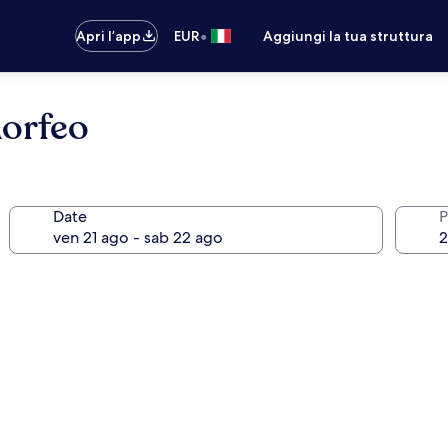
•
Apri l’app
EUR
Aggiungi la tua struttura
Morfeo
Date
P