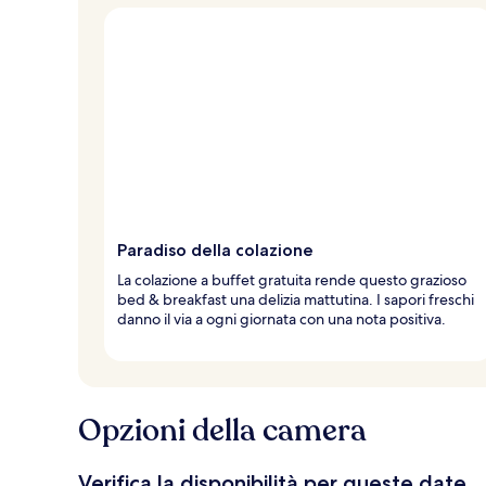
a
l
t
e
d
e
i
v
i
a
g
Paradiso della colazione
g
i
La colazione a buffet gratuita rende questo grazioso
a
bed & breakfast una delizia mattutina. I sapori freschi
t
danno il via a ogni giornata con una nota positiva.
o
r
i
Opzioni della camera
Verifica la disponibilità per queste date