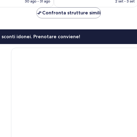
30 ago - 31 ago
2 set - 3 set
è
è
103 €
150 €
Confronta strutture simili
li sconti idonei. Prenotare conviene!