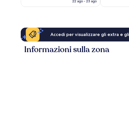
22 ago - 23 ago
è
128 €
Accedi per visualizzare gli extra e g
Informazioni sulla zona