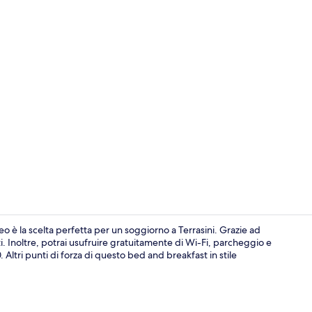
Biancheria da
eo è la scelta perfetta per un soggiorno a Terrasini. Grazie ad
. Inoltre, potrai usufruire gratuitamente di Wi-Fi, parcheggio e
0. Altri punti di forza di questo bed and breakfast in stile
Parco della s