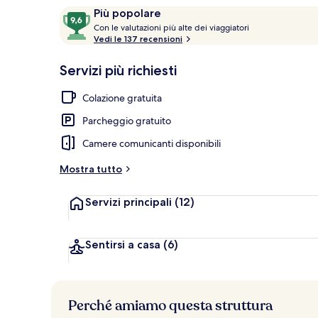
Recensioni
9,6
Più popolare
C
su
Con le valutazioni più alte dei viaggiatori
Gazebo
o
Vedi le 137 recensioni
10,
n
Più
Servizi più richiesti
popolare
l
e
Colazione gratuita
v
Parcheggio gratuito
a
l
Camere comunicanti disponibili
u
t
Mostra tutto
a
z
Servizi principali
(12)
i
o
n
i
Sentirsi a casa
(6)
p
i
ù
Perché amiamo questa struttura