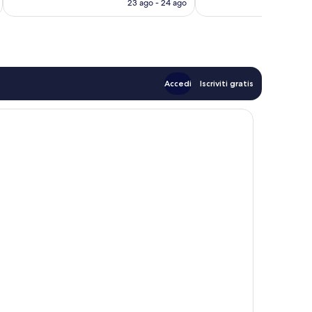
23 ago - 24 ago
recensioni
è
181 €
Accedi
Iscriviti gratis