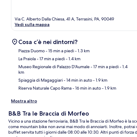
Via C. Alberto Dalla Chiesa, 41 A, Terrasini, PA, 90049
Vedi sulla mappa
Cosa c’è nei dintorni?
Piazza Duomo
- 15 min a piedi
- 1.3 km
La Praiola
- 17 min a piedi
- 1.4 km
Ma
Museo Regionale di Palazzo D'Aumale
- 17 min a piedi
- 1.4
km
Spiaggia di Magaggiari
- 14 min in auto
- 1.9 km
Riserva Naturale Capo Rama
- 16 min in auto
- 1.9 km
Mostra altro
B&B Tra le Braccia di Morfeo
Vicino a una stazione ferroviaria, B&B Tra le Braccia di Morfeo è la sc
come mountain bike non avrai mai modo di annoiarti. Inoltre, potrai 
buffet servita tutti i giorni dalle 08:00 alle 10:30. Altri punti di fo