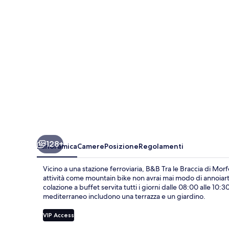
Braccia
di
Morfeo
128+
Panoramica
Camere
Posizione
Regolamenti
Vicino a una stazione ferroviaria, B&B Tra le Braccia di Morf
attività come mountain bike non avrai mai modo di annoiarti
colazione a buffet servita tutti i giorni dalle 08:00 alle 10:3
mediterraneo includono una terrazza e un giardino.
VIP Access