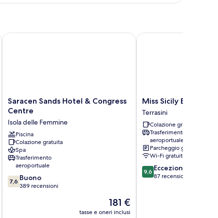
clusive
Saracen Sands Hotel & Congress Centre
Miss Sicily B&B
Saracen
Miss
Saracen Sands Hotel & Congress
Miss Sicily B&B
Sands
Sicily
Centre
Terrasini
Hotel
B&B
Isola delle Femmine
Colazione gratuita
&
Terrasini
Trasferimento
Congress
Piscina
aeroportuale
Colazione gratuita
Centre
Parcheggio gratuito
Spa
Isola
Wi-Fi gratuito
Trasferimento
delle
aeroportuale
9.6
Eccezionale
Femmine
9,6
su
87 recensioni
7.6
Buono
7,6
10,
su
389 recensioni
Eccezionale,
10,
Il
181 €
87
Buono,
prezzo
recensioni
389
tasse e oneri inclusi
t
attuale