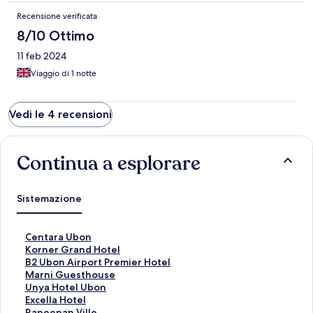
Recensione verificata
8/10 Ottimo
11 feb 2024
Viaggio di 1 notte
Vedi le 4 recensioni
Continua a esplorare
Sistemazione
L
Centara Ubon
i
L
Korner Grand Hotel
n
i
L
B2 Ubon Airport Premier Hotel
k
n
i
L
Marni Guesthouse
c
k
n
i
L
Unya Hotel Ubon
h
c
k
n
i
L
Excella Hotel
e
h
c
k
n
i
L
Rapeepan Ville