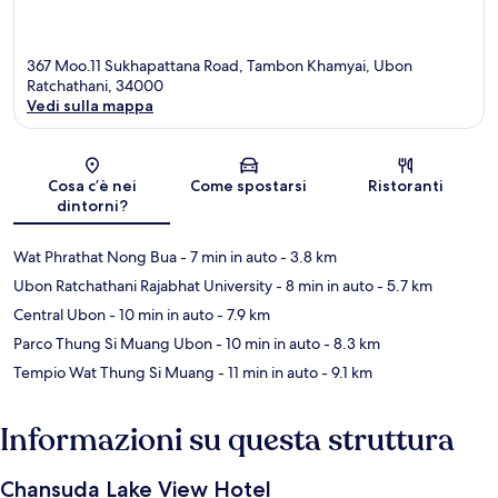
367 Moo.11 Sukhapattana Road, Tambon Khamyai, Ubon
Ratchathani, 34000
Vedi sulla mappa
Mappa
Cosa c’è nei
Come spostarsi
Ristoranti
dintorni?
Wat Phrathat Nong Bua
- 7 min in auto
- 3.8 km
Ubon Ratchathani Rajabhat University
- 8 min in auto
- 5.7 km
Central Ubon
- 10 min in auto
- 7.9 km
Parco Thung Si Muang Ubon
- 10 min in auto
- 8.3 km
Tempio Wat Thung Si Muang
- 11 min in auto
- 9.1 km
Informazioni su questa struttura
Chansuda Lake View Hotel