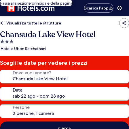
Passa alla sezione principale della pagina
Scarica l’app
Visualizza tutte le strutture
Chansuda Lake View Hotel
Struttura
a
Hotel a Ubon Ratchathani
3.0
stelle
Scegli le date per vedere i prezzi
Dove vuoi andare?
Date
Persone
Cerca