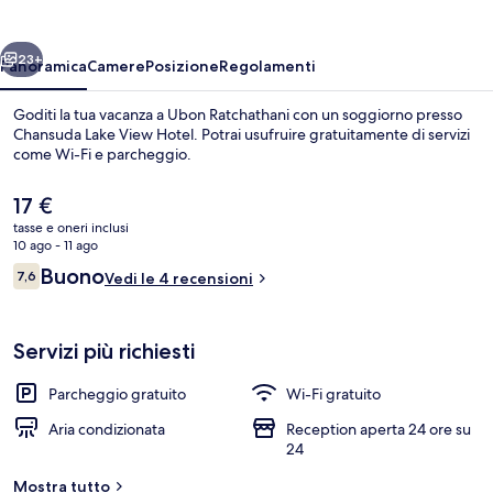
Hotel
ietro
Avanti
23+
Panoramica
Camere
Posizione
Regolamenti
Goditi la tua vacanza a Ubon Ratchathani con un soggiorno presso
Chansuda Lake View Hotel. Potrai usufruire gratuitamente di servizi
come Wi-Fi e parcheggio.
Il
17 €
prezzo
tasse e oneri inclusi
attuale
10 ago - 11 ago
è
Recensioni
Buono
7,6
Vedi le 4 recensioni
17 €
7,6 su 10
Camera Deluxe con 2 letti singoli | Una
Servizi più richiesti
Parcheggio gratuito
Wi-Fi gratuito
Aria condizionata
Reception aperta 24 ore su
24
Mostra tutto