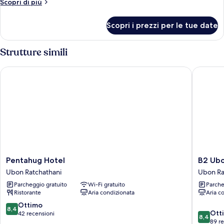
Altri
Scopri di più
Twin
dettagli
per
Room
Scopri i prezzi per le tue date
Deluxe
Twin
Room
Strutture simili
Pentahug Hotel
B2 Ubon 
Pentahug
B2
Pentahug Hotel
B2 Ubo
Hotel
Ubon
Ubon Ratchathani
Ubon Ra
Ubon
Premier
Parcheggio gratuito
Wi-Fi gratuito
Parche
Ratchathani
Hotel
Ristorante
Aria condizionata
Aria c
Ubon
Ratchat
8.4
Ottimo
8,4
8.4
Ott
su
42 recensioni
8,4
su
89 r
10,