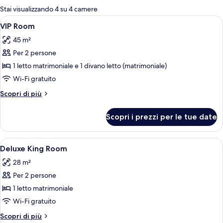
per
Stai visualizzando 4 su 4 camere
le
Apri
VIP Room | Una scrivania, Wi-Fi gratui
8
VIP Room
camere
tutte
45 m²
le
Per 2 persone
foto
per
1 letto matrimoniale e 1 divano letto (matrimoniale)
VIP
Wi-Fi gratuito
Room
Altri
Scopri di più
dettagli
per
Scopri i prezzi per le tue date
VIP
Room
Apri
Una camera d'albergo con un letto, u
7
Deluxe King Room
tutte
28 m²
le
Per 2 persone
foto
per
1 letto matrimoniale
Deluxe
Wi-Fi gratuito
King
Altri
Scopri di più