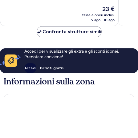
10,
Ottimo,
Il
23 €
Ottimo,
42
prezzo
89
tasse e oneri inclusi
recensioni
attuale
9 ago - 10 ago
recensio
è
23 €
Confronta strutture simili
Accedi per visualizzare gli extra e gli sconti idonei.
Prenotare conviene!
Accedi
Iscriviti gratis
Informazioni sulla zona