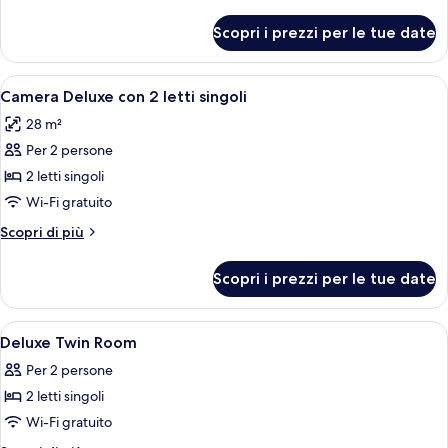
Room
dettagli
per
Scopri i prezzi per le tue date
Deluxe
King
Room
Apri
Camera Deluxe con 2 letti singoli | Una
8
Camera Deluxe con 2 letti singoli
tutte
28 m²
le
Per 2 persone
foto
per
2 letti singoli
Camera
Wi-Fi gratuito
Deluxe
Altri
Scopri di più
con
dettagli
2
per
Scopri i prezzi per le tue date
Camera
letti
Deluxe
singoli
con
Apri
Una camera d'albergo con due letti, un
9
2
Deluxe Twin Room
tutte
letti
Per 2 persone
singoli
le
2 letti singoli
foto
per
Wi-Fi gratuito
Deluxe