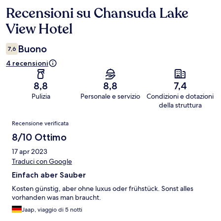
Recensioni su Chansuda Lake
Recensioni
View Hotel
Buono
7,6
4 recensioni
8,8
8,8
7,4
Pulizia
Personale e servizio
Condizioni e dotazioni
della struttura
Recensioni
Recensione verificata
8/10 Ottimo
17 apr 2023
Traduci con Google
Einfach aber Sauber
Kosten günstig, aber ohne luxus oder frühstück. Sonst alles
vorhanden was man braucht.
Jaap, viaggio di 5 notti