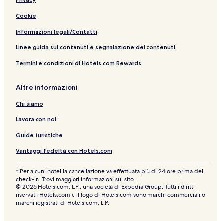
t
U
a
l
c
b
t
Cookie
h
o
h
a
n
a
Informazioni legali/Contatti
t
n
h
i
Linee guida sui contenuti e segnalazione dei contenuti
a
Termini e condizioni di Hotels.com Rewards
n
i
Altre informazioni
Chi siamo
Lavora con noi
Guide turistiche
Vantaggi fedeltà con Hotels.com
* Per alcuni hotel la cancellazione va effettuata più di 24 ore prima del
check-in. Trovi maggiori informazioni sul sito.
© 2026 Hotels.com, L.P., una società di Expedia Group. Tutti i diritti
riservati. Hotels.com e il logo di Hotels.com sono marchi commerciali o
marchi registrati di Hotels.com, L.P.