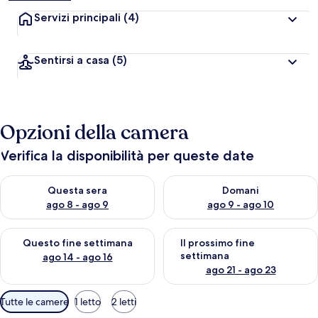
Servizi principali
(4)
Sentirsi a casa
(5)
Opzioni della camera
Verifica la disponibilità per queste date
Verifica la disponibilità per questa sera, ago 8 - ago 9
Verifica la disponibilità per d
Questa sera
Domani
ago 8 - ago 9
ago 9 - ago 10
Verifica la disponibilità per questo fine settimana, ago 14 - ag
Verifica la disponibilità per i
Questo fine settimana
Il prossimo fine
settimana
ago 14 - ago 16
ago 21 - ago 23
Filtri
Tutte le camere
1 letto
2 letti
disponibili