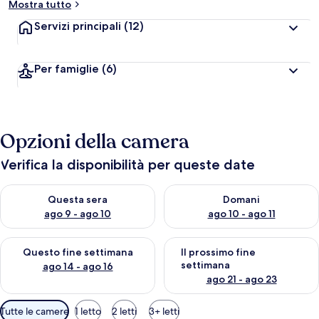
Mostra tutto
Servizi principali
(12)
Per famiglie
(6)
Opzioni della camera
Verifica la disponibilità per queste date
Verifica la disponibilità per questa sera, ago 9 - ago 10
Verifica la disponibilità per d
Questa sera
Domani
ago 9 - ago 10
ago 10 - ago 11
Verifica la disponibilità per questo fine settimana, ago 14 - ag
Verifica la disponibilità per i
Questo fine settimana
Il prossimo fine
settimana
ago 14 - ago 16
ago 21 - ago 23
Filtri
Tutte le camere
1 letto
2 letti
3+ letti