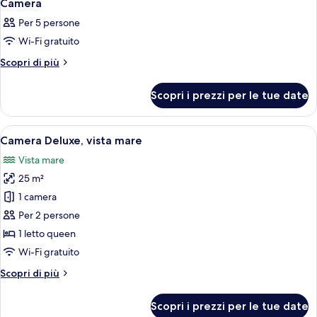
1
Camera
tutte
Per 5 persone
le
Wi-Fi gratuito
foto
per
Altri
Scopri di più
dettagli
Camera
per
Scopri i prezzi per le tue date
Camera
Apri
Un letto rifatto con cura, un asciuga
6
Camera Deluxe, vista mare
tutte
Vista mare
le
25 m²
foto
per
1 camera
Camera
Per 2 persone
Deluxe,
1 letto queen
vista
Wi-Fi gratuito
mare
Altri
Scopri di più
dettagli
per
Scopri i prezzi per le tue date
Camera