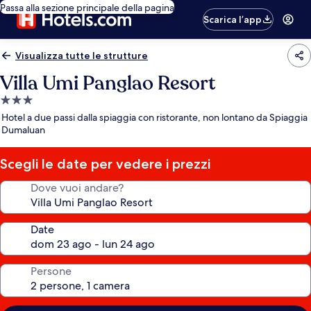
Passa alla sezione principale della pagina
Scarica l’app
Visualizza tutte le strutture
Villa Umi Panglao Resort
Struttura
a
Hotel a due passi dalla spiaggia con ristorante, non lontano da Spiaggia
3.0
Dumaluan
stelle
Scegli le date per vedere i prezzi
Dove vuoi andare?
Date
Persone