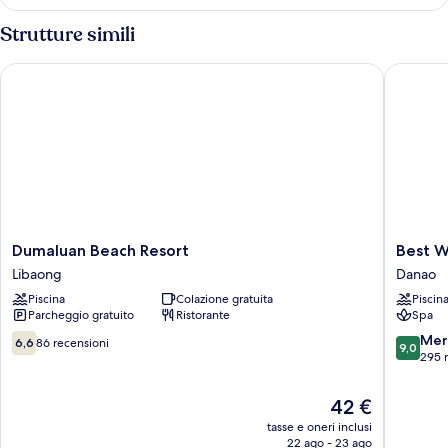
Deluxe
(Garden
Strutture simili
wall,
2
Dumaluan Beach Resort
Best Wes
single
bed)
Dumaluan
Best
Dumaluan Beach Resort
Best W
Beach
Western
Libaong
Danao
Resort
Plus
Piscina
Colazione gratuita
Piscin
Libaong
The
Parcheggio gratuito
Ristorante
Spa
Ivywall
Resort-
6.6
9.0
Mer
6,6
86 recensioni
9,0
Panglao
su
su
295 
Danao
10,
10,
86
Meravigl
Il
42 €
recensioni
295
prezzo
tasse e oneri inclusi
recensio
attuale
22 ago - 23 ago