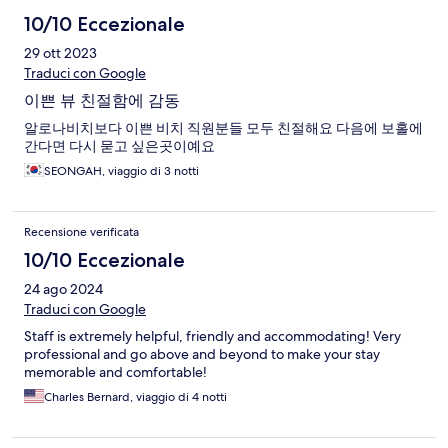
10/10 Eccezionale
29 ott 2023
Traduci con Google
이쁜 뷰 친절함에 감동
알로나비치보다 이쁜 비치 직원분들 모두 친절해요 다음에 보홀에
간다면 다시 묻고 싶은곳이예요
SEONGAH, viaggio di 3 notti
Recensione verificata
10/10 Eccezionale
24 ago 2024
Traduci con Google
Staff is extremely helpful, friendly and accommodating! Very
professional and go above and beyond to make your stay
memorable and comfortable!
Charles Bernard, viaggio di 4 notti