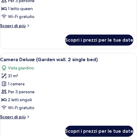
Camera
Per 3 persone
Deluxe
1 letto queen
(with
Wi-Fi gratuito
Garden,
Altri
Scopri di più
garden
dettagli
wall
per
Scopri i prezzi per le tue date
view)
Camera
Deluxe
(with
Apri
Camera d'albergo con due letti, una f
5
Garden,
Camera Deluxe (Garden wall, 2 single bed)
tutte
garden
Vista giardino
wall
le
view)
31 m²
foto
per
1 camera
Camera
Per 3 persone
Deluxe
2 letti singoli
(Garden
Wi-Fi gratuito
wall,
Altri
Scopri di più
2
dettagli
single
per
Scopri i prezzi per le tue date
bed)
Camera