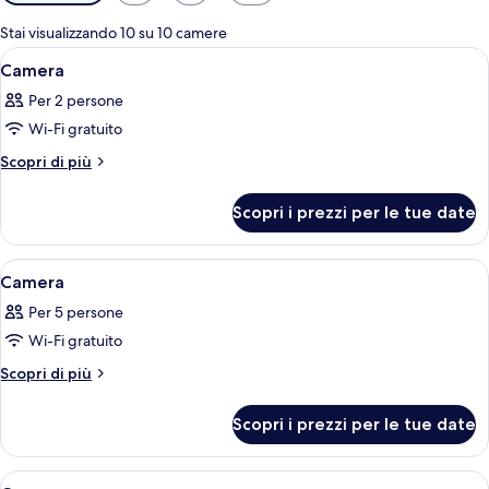
disponibili
per
Stai visualizzando 10 su 10 camere
le
Apri
Una camera d'albergo con un letto, un 
3
Camera
camere
tutte
Per 2 persone
le
Wi-Fi gratuito
foto
per
Altri
Scopri di più
dettagli
Camera
per
Scopri i prezzi per le tue date
Camera
Apri
Una camera d'albergo con due letti, u
2
Camera
tutte
Per 5 persone
le
Wi-Fi gratuito
foto
per
Altri
Scopri di più
dettagli
Camera
per
Scopri i prezzi per le tue date
Camera
Apri
Una camera d'albergo con due letti, u