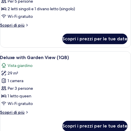
Camera,
Per 5 persone
vista
2 letti singoli e 1 divano letto (singolo)
mare
Wi-Fi gratuito
(Suite
Altri
Scopri di più
with
dettagli
2
per
Scopri i prezzi per le tue date
single
Camera,
vista
bed)
mare
Apri
Camera d'albergo con un letto, un tel
5
(Suite
Deluxe with Garden View (1QB)
tutte
with
Vista giardino
2
le
single
29 m²
foto
bed)
per
1 camera
Deluxe
Per 3 persone
with
1 letto queen
Garden
Wi-Fi gratuito
View
Altri
Scopri di più
(1QB)
dettagli
per
Scopri i prezzi per le tue date
Deluxe