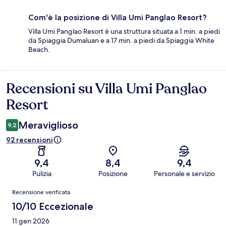
Com'è la posizione di Villa Umi Panglao Resort?
Villa Umi Panglao Resort è una struttura situata a 1 min. a piedi
da Spiaggia Dumaluan e a 17 min. a piedi da Spiaggia White
Beach.
Recensioni su Villa Umi Panglao
Recensioni
Resort
Meraviglioso
9,2
92 recensioni
9,4
8,4
9,4
Pulizia
Posizione
Personale e servizio
Recensioni
Recensione verificata
10/10 Eccezionale
11 gen 2026