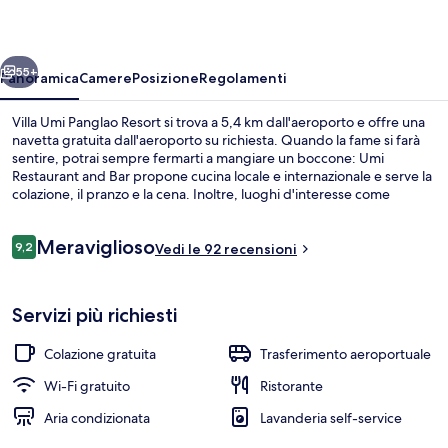
Resort
ietro
Avanti
55+
Panoramica
Camere
Posizione
Regolamenti
Villa Umi Panglao Resort si trova a 5,4 km dall'aeroporto e offre una
navetta gratuita dall'aeroporto su richiesta. Quando la fame si farà
sentire, potrai sempre fermarti a mangiare un boccone: Umi
Restaurant and Bar propone cucina locale e internazionale e serve la
colazione, il pranzo e la cena. Inoltre, luoghi d'interesse come
Spiaggia di Alona e Spiaggia Dumaluan si trovano a poca distanza in
auto dalla struttura. Le recensioni degli ospiti lodano il personale
Recensioni
Meraviglioso
gentile della struttura.
9,2
Vedi le 92 recensioni
9,2 su 10
Camera, vista mare (Suite with Veranda
Servizi più richiesti
Colazione gratuita
Trasferimento aeroportuale
Wi-Fi gratuito
Ristorante
Aria condizionata
Lavanderia self-service