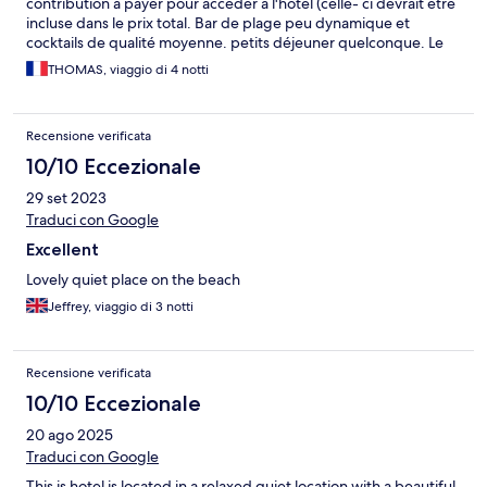
contribution à payer pour accéder à l'hôtel (celle- ci devrait être
incluse dans le prix total. Bar de plage peu dynamique et
cocktails de qualité moyenne. petits déjeuner quelconque. Le
prix des chambres nous laissait espérer mieux
THOMAS, viaggio di 4 notti
Recensione verificata
10/10 Eccezionale
29 set 2023
Traduci con Google
Excellent
Lovely quiet place on the beach
Jeffrey, viaggio di 3 notti
Recensione verificata
10/10 Eccezionale
20 ago 2025
Traduci con Google
This is hotel is located in a relaxed quiet location with a beautiful