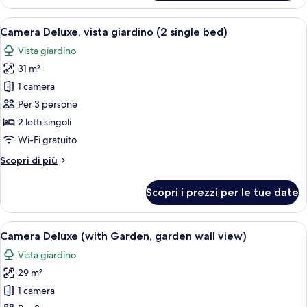
with
Garden
Apri
Una camera d'albergo con due letti, un
7
View
Camera Deluxe, vista giardino (2 single bed)
tutte
(1QB)
Vista giardino
le
31 m²
foto
per
1 camera
Camera
Per 3 persone
Deluxe,
2 letti singoli
vista
Wi-Fi gratuito
giardino
Altri
Scopri di più
(2
dettagli
single
per
Scopri i prezzi per le tue date
bed)
Camera
Deluxe,
vista
Apri
Una camera da letto con un letto, como
5
giardino
Camera Deluxe (with Garden, garden wall view)
tutte
(2
Vista giardino
single
le
bed)
29 m²
foto
per
1 camera