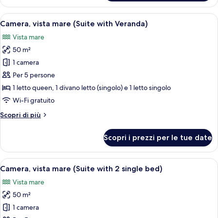
Deluxe,
vista
Apri
Una camera d'albergo con due letti, o
4
mare
Camera, vista mare (Suite with Veranda)
tutte
Vista mare
le
50 m²
foto
per
1 camera
Camera,
Per 5 persone
vista
1 letto queen, 1 divano letto (singolo) e 1 letto singolo
mare
Wi-Fi gratuito
(Suite
Altri
Scopri di più
with
dettagli
Veranda)
per
Scopri i prezzi per le tue date
Camera,
vista
mare
Apri
Camera d'albergo con due letti, un diva
5
(Suite
Camera, vista mare (Suite with 2 single bed)
tutte
with
Vista mare
Veranda)
le
50 m²
foto
per
1 camera