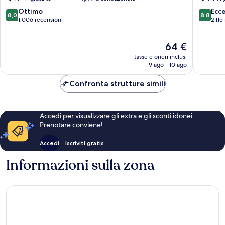
Centro
di
di
Playa
8.0
8.8
Ottimo
Ecc
8,0
8,8
Playa
del
su
su
1.006 recensioni
2.115
del
Carmen
10,
10,
Carmen
Ottimo,
Eccellen
Il
64 €
1.006
2.115
prezzo
recensioni
recensio
tasse e oneri inclusi
attuale
9 ago - 10 ago
è
64 €
Confronta strutture simili
Accedi per visualizzare gli extra e gli sconti idonei.
Prenotare conviene!
Accedi
Iscriviti gratis
Informazioni sulla zona