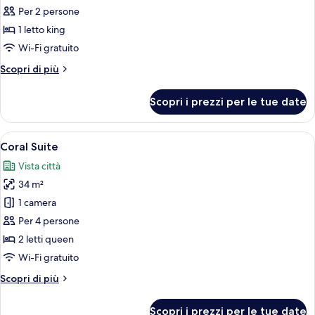
Reef
Per 2 persone
Suite
1 letto king
King
Wi-Fi gratuito
Altri
Scopri di più
dettagli
per
Scopri i prezzi per le tue date
Reef
Suite
King
Apri
Una camera d'albergo moderna con due 
10
Coral Suite
tutte
Vista città
le
34 m²
foto
per
1 camera
Coral
Per 4 persone
Suite
2 letti queen
Wi-Fi gratuito
Altri
Scopri di più
dettagli
per
Scopri i prezzi per le tue date