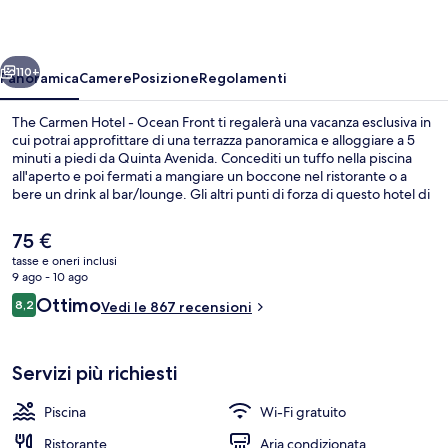
-
Ocean
ietro
Avanti
Front
110+
Panoramica
Camere
Posizione
Regolamenti
The Carmen Hotel - Ocean Front ti regalerà una vacanza esclusiva in
cui potrai approfittare di una terrazza panoramica e alloggiare a 5
minuti a piedi da Quinta Avenida. Concediti un tuffo nella piscina
all'aperto e poi fermati a mangiare un boccone nel ristorante o a
bere un drink al bar/lounge. Gli altri punti di forza di questo hotel di
lusso sono un bar a bordo piscina, uno snack bar e una terrazza. Le
recensioni dei viaggiatori lodano la piscina e il personale gentile.
Il
75 €
prezzo
tasse e oneri inclusi
attuale
9 ago - 10 ago
Piscina all'aperto, ombrelloni da piscin
è
Recensioni
Ottimo
8,2
Vedi le 867 recensioni
75 €
8,2 su 10
Servizi più richiesti
Piscina
Wi-Fi gratuito
Ristorante
Aria condizionata