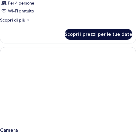
Per 4 persone
Wi-Fi gratuito
Altri
Scopri di più
dettagli
per
Scopri i prezzi per le tue date
Camera
Camera