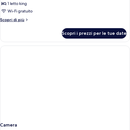
´s
1 letto king
Suite
Wi-Fi gratuito
Altri
Scopri di più
dettagli
per
Scopri i prezzi per le tue date
Owner
´s
Suite
Camera