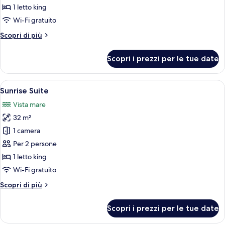
Suite
1 letto king
Wi-Fi gratuito
Altri
Scopri di più
dettagli
per
Scopri i prezzi per le tue date
Captain's
Suite
Apri
Una camera da letto moderna con una te
13
Sunrise Suite
tutte
Vista mare
le
32 m²
foto
per
1 camera
Sunrise
Per 2 persone
Suite
1 letto king
Wi-Fi gratuito
Altri
Scopri di più
dettagli
per
Scopri i prezzi per le tue date
Sunrise
Suite