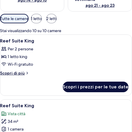
ago 14 - ago 16
ago 21 - ago 23
Filtri
Tutte le camere
1 letto
2 letti
disponibili
per
Stai visualizzando 10 su 10 camere
le
Apri
Un letto moderno con testiera sagomata,
7
Reef Suite King
camere
tutte
Per 2 persone
le
1 letto king
foto
per
Wi-Fi gratuito
Reef
Altri
Scopri di più
Suite
dettagli
per
King
Scopri i prezzi per le tue date
Reef
Suite
King
Apri
Una camera da letto moderna con un le
15
Reef Suite King
tutte
Vista città
le
34 m²
foto
per
1 camera