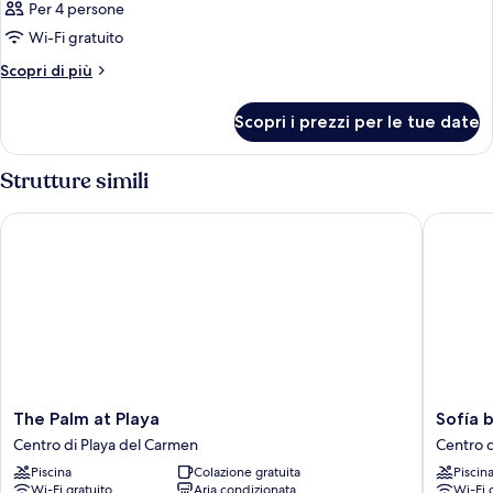
Per 4 persone
Wi-Fi gratuito
Altri
Scopri di più
dettagli
per
Scopri i prezzi per le tue date
Camera
Strutture simili
The Palm at Playa
Sofía by
The
Sofía
The Palm at Playa
Sofía 
Palm
by
Centro di Playa del Carmen
Centro d
at
Bunik
Piscina
Colazione gratuita
Piscin
Playa
Centro
Wi-Fi gratuito
Aria condizionata
Wi-Fi 