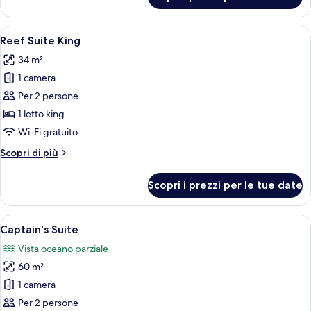
Coral
Suite
Apri
Una camera da letto moderna con un let
15
Reef Suite King
tutte
34 m²
le
1 camera
foto
per
Per 2 persone
Reef
1 letto king
Suite
Wi-Fi gratuito
King
Altri
Scopri di più
dettagli
per
Scopri i prezzi per le tue date
Reef
Suite
King
Apri
Una camera da letto moderna con un le
7
Captain's Suite
tutte
Vista oceano parziale
le
60 m²
foto
per
1 camera
Captain's
Per 2 persone