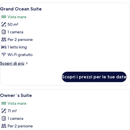
Apri
Una camera d'albergo moderna con un l
12
Grand Ocean Suite
tutte
Vista mare
le
50 m²
foto
per
1 camera
Grand
Per 2 persone
Ocean
1 letto king
Suite
Wi-Fi gratuito
Altri
Scopri di più
dettagli
per
Scopri i prezzi per le tue date
Grand
Ocean
Suite
Apri
Un soggiorno moderno con un tavolino d
15
Owner´s Suite
tutte
Vista mare
le
71 m²
foto
per
1 camera
Owner
Per 2 persone