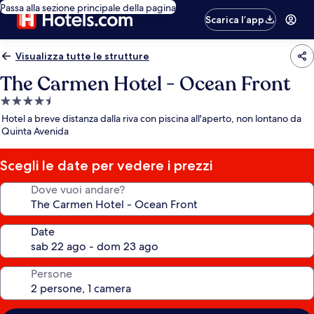
Passa alla sezione principale della pagina
Scarica l’app
Visualizza tutte le strutture
The Carmen Hotel - Ocean Front
Struttura
a
Hotel a breve distanza dalla riva con piscina all'aperto, non lontano da
4.5
Quinta Avenida
stelle
Scegli le date per vedere i prezzi
Dove vuoi andare?
Date
Persone