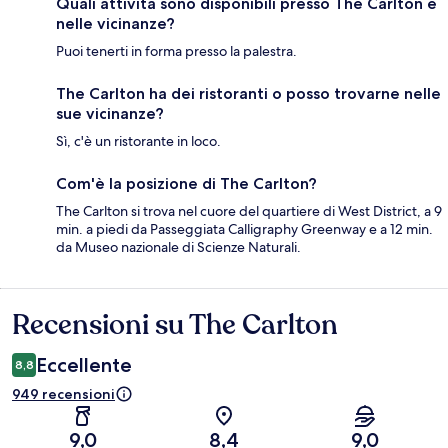
Quali attività sono disponibili presso The Carlton e
nelle vicinanze?
Puoi tenerti in forma presso la palestra.
The Carlton ha dei ristoranti o posso trovarne nelle
sue vicinanze?
Sì, c'è un ristorante in loco.
Com'è la posizione di The Carlton?
The Carlton si trova nel cuore del quartiere di West District, a 9
min. a piedi da Passeggiata Calligraphy Greenway e a 12 min.
da Museo nazionale di Scienze Naturali.
Recensioni su The Carlton
Recensioni
Eccellente
8,8
949 recensioni
9,0
8,4
9,0