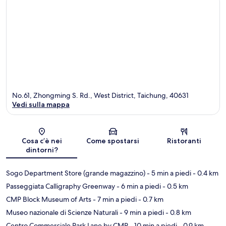
No.61, Zhongming S. Rd., West District, Taichung, 40631
Vedi sulla mappa
Mappa
Cosa c’è nei
Come spostarsi
Ristoranti
dintorni?
Sogo Department Store (grande magazzino)
- 5 min a piedi
- 0.4 km
Passeggiata Calligraphy Greenway
- 6 min a piedi
- 0.5 km
CMP Block Museum of Arts
- 7 min a piedi
- 0.7 km
Museo nazionale di Scienze Naturali
- 9 min a piedi
- 0.8 km
Centro Commerciale Park Lane by CMP
- 10 min a piedi
- 0.9 km