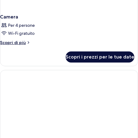
Camera
Per 4 persone
Wi-Fi gratuito
Altri
Scopri di più
dettagli
per
Scopri i prezzi per le tue date
Camera