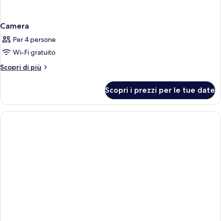
Camera
Per 4 persone
Wi-Fi gratuito
Altri
Scopri di più
dettagli
per
Scopri i prezzi per le tue date
Camera