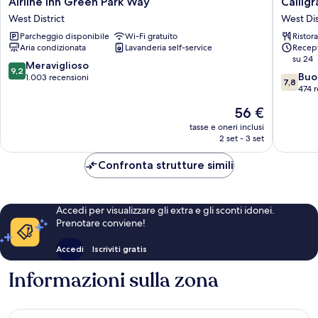
Airline lnn Green Park Way
Callig
lnn
Greenw
West District
West Dis
Green
Hotel
Parcheggio disponibile
Wi-Fi gratuito
Ristor
Park
West
Aria condizionata
Lavanderia self-service
Recept
Way
District
su 24
West
9.2
Meraviglioso
9,2
7.8
District
Buo
su
1.003 recensioni
7,8
su
474 r
10,
10,
Meraviglioso,
Il
56 €
Buono,
1.003
prezzo
474
tasse e oneri inclusi
recensioni
attuale
2 set - 3 set
recensio
è
56 €
Confronta strutture simili
Accedi per visualizzare gli extra e gli sconti idonei.
Prenotare conviene!
Accedi
Iscriviti gratis
Informazioni sulla zona