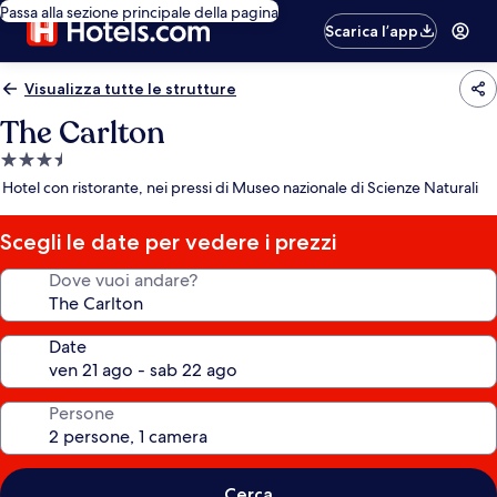
Passa alla sezione principale della pagina
Scarica l’app
Visualizza tutte le strutture
The Carlton
Struttura
a
Hotel con ristorante, nei pressi di Museo nazionale di Scienze Naturali
3.5
stelle
Scegli le date per vedere i prezzi
Dove vuoi andare?
Date
Persone
Cerca