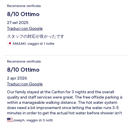
Recensione verificata
8/10 Ottimo
27 set 2025
Traduci con Google
スタッフの対応が良かったです
MASAKI, viaggio di 1 notte
Recensione verificata
8/10 Ottimo
2 apr 2026
Traduci con Google
Our family stayed at the Carlton for 3 nights and the overall
quality and staff services were great. The free offside parking is
within a manageable walking distance. The hot water system
does need a bit improvement since letting the water runs 3-5
minutes in order to get the actual hot water before shower isn't
environmental and water resource friendly for a hotel property.
Joseph, viaggio di 3 notti
However, I would still add the Carlton to my hotel list in
Taichung.