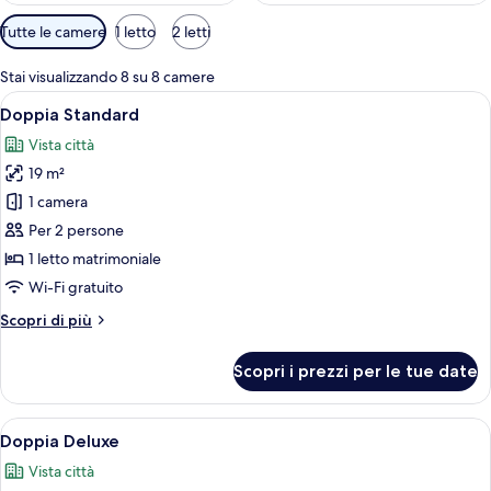
Filtri
Tutte le camere
1 letto
2 letti
disponibili
per
Stai visualizzando 8 su 8 camere
le
Apri
Una camera d'albergo con un letto gra
3
Doppia Standard
camere
tutte
Vista città
le
19 m²
foto
per
1 camera
Doppia
Per 2 persone
Standard
1 letto matrimoniale
Wi-Fi gratuito
Altri
Scopri di più
dettagli
per
Scopri i prezzi per le tue date
Doppia
Standard
Apri
Camera d'albergo con un letto grande,
5
Doppia Deluxe
tutte
Vista città
le