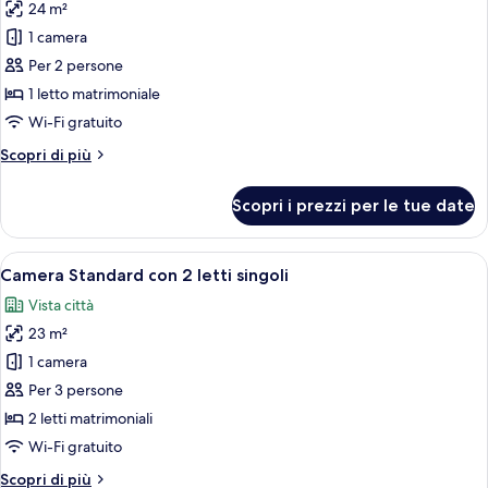
24 m²
foto
per
1 camera
Doppia
Per 2 persone
Deluxe
1 letto matrimoniale
Wi-Fi gratuito
Altri
Scopri di più
dettagli
per
Scopri i prezzi per le tue date
Doppia
Deluxe
Apri
Una camera d'albergo con due letti, u
5
Camera Standard con 2 letti singoli
tutte
Vista città
le
23 m²
foto
per
1 camera
Camera
Per 3 persone
Standard
2 letti matrimoniali
con
Wi-Fi gratuito
2
Altri
Scopri di più