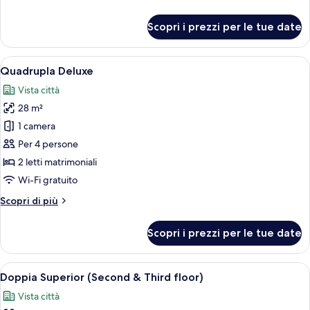
letti
dettagli
singoli
per
Scopri i prezzi per le tue date
Camera
Standard
con
Apri
Pianta degli ambienti con due camere 
3
2
Quadrupla Deluxe
tutte
letti
Vista città
singoli
le
28 m²
foto
per
1 camera
Quadrupla
Per 4 persone
Deluxe
2 letti matrimoniali
Wi-Fi gratuito
Altri
Scopri di più
dettagli
per
Scopri i prezzi per le tue date
Quadrupla
Deluxe
Apri
Una camera d'albergo con un letto, un
2
Doppia Superior (Second & Third floor)
tutte
Vista città
le