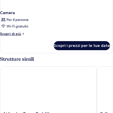
Camera
Per 4 persone
Wi-Fi gratuito
Altri
Scopri di più
dettagli
per
Scopri i prezzi per le tue date
Camera
Strutture simili
Airline lnn Green Park Way
Calligra
Airline
Calligra