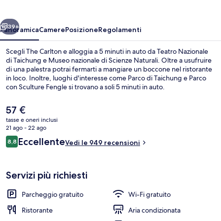
ietro
Avanti
39+
Panoramica
Camere
Posizione
Regolamenti
Scegli The Carlton e alloggia a 5 minuti in auto da Teatro Nazionale
di Taichung e Museo nazionale di Scienze Naturali. Oltre a usufruire
di una palestra potrai fermarti a mangiare un boccone nel ristorante
in loco. Inoltre, luoghi d'interesse come Parco di Taichung e Parco
con Sculture Fengle si trovano a soli 5 minuti in auto.
Il
57 €
prezzo
tasse e oneri inclusi
attuale
21 ago - 22 ago
Colazione a buffet a pagamento, servi
è
Recensioni
Eccellente
8,8
Vedi le 949 recensioni
57 €
8,8 su 10
Servizi più richiesti
Parcheggio gratuito
Wi-Fi gratuito
Ristorante
Aria condizionata