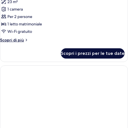
23 m²
foto
per
1 camera
Doppia
Per 2 persone
Superior
1 letto matrimoniale
(Second
Wi-Fi gratuito
&
Altri
Scopri di più
Third
dettagli
floor)
per
Scopri i prezzi per le tue date
Doppia
Superior
(Second
&
Third
floor)