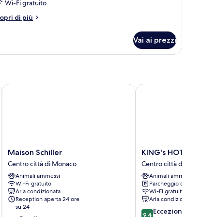
Wi-Fi gratuito
tri
opri di più
ttagli
r
Vai ai prezzi
amera
Maison Schiller
KING's HOTEL Center S
Maison
KING's
Maison Schiller
KING's HOTEL Center
Schiller
HOTEL
Centro città di Monaco
Centro città di Monaco
Centro
Center
Animali ammessi
Animali ammessi
città
Superior
Wi-Fi gratuito
Parcheggio disponibile
di
Centro
Aria condizionata
Wi-Fi gratuito
Monaco
città
Reception aperta 24 ore
Aria condizionata
di
su 24
9.4
Eccezionale
Monaco
9,4