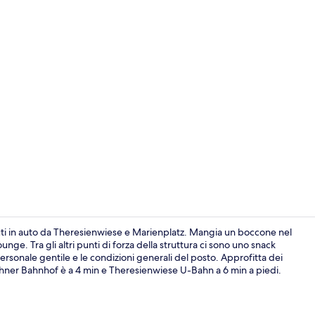
Ingresso int
i in auto da Theresienwiese e Marienplatz. Mangia un boccone nel
unge. Tra gli altri punti di forza della struttura ci sono uno snack
personale gentile e le condizioni generali del posto. Approfitta dei
Giardino
rchner Bahnhof è a 4 min e Theresienwiese U-Bahn a 6 min a piedi.