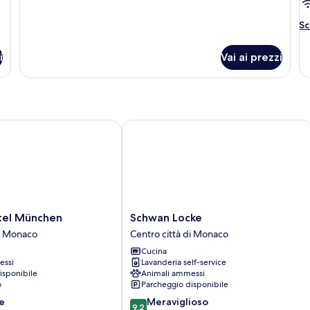
Al
Sc
de
pe
i
Vai ai prezzi
C
l München
Schwan Locke
Schwan
tel München
Schwan Locke
Locke
di Monaco
Centro città di Monaco
Centro
Cucina
città
essi
Lavanderia self-service
di
isponibile
Animali ammessi
Monaco
o
Parcheggio disponibile
9.2
e
Meraviglioso
9,2