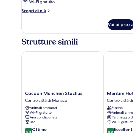
Wi-Fi gratuito
Altri
Scopri di più
dettagli
per
Vai ai prezz
Camera
Strutture simili
Cocoon München Stachus
Maritim Hote
Cocoon
Maritim
Cocoon München Stachus
Maritim Ho
München
Hotel
Centro città di Monaco
Centro città 
Stachus
München
Animali ammessi
Piscina
Centro
Centro
Wi-Fi gratuito
Animali amm
città
città
Aria condizionata
Parcheggio d
di
di
Bar
Wi-Fi gratuit
Monaco
Monaco
8.4
8.6
Ottimo
Eccellent
8,4
8,6