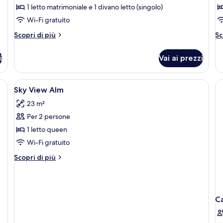
1 letto matrimoniale e 1 divano letto (singolo)
(Chillout
(C
Wi-Fi gratuito
Alm)
A
Altri
Al
Scopri di più
Sc
dettagli
de
per
pe
i
Vai ai prezzi
Camera
C
tripla
do
(Chillout
(C
Apri
Una cassaforte in camera, una scrivani
8
Alm)
Al
Sky View Alm
tutte
23 m²
le
Per 2 persone
foto
per
1 letto queen
Sky
Wi-Fi gratuito
View
Altri
Scopri di più
Alm
dettagli
per
Sky
View
C
Alm