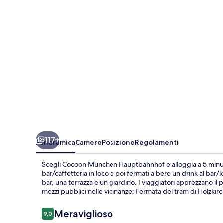
117+
Panoramica
Camere
Posizione
Regolamenti
Scegli Cocoon München Hauptbahnhof e alloggia a 5 minut
bar/caffetteria in loco e poi fermati a bere un drink al bar/lo
bar, una terrazza e un giardino. I viaggiatori apprezzano il 
mezzi pubblici nelle vicinanze: Fermata del tram di Holzki
Recensioni
Meraviglioso
9,0
9,0 su 10