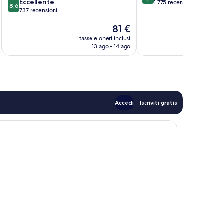
8.6
Eccellente
su
1.775 recensioni
8,6
su
737 recensioni
10,
10,
Eccezionale,
Il
81 €
Eccellente,
1.775
prezzo
737
recensioni
tasse e oneri inclusi
t
attuale
recensioni
13 ago - 14 ago
è
81 €
Accedi
Iscriviti gratis