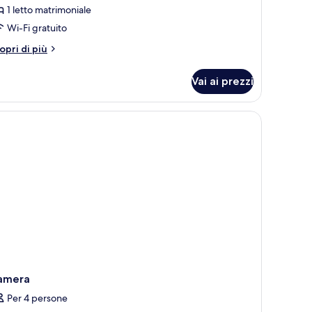
1 letto matrimoniale
hillout
Wi-Fi gratuito
lm)
tri
opri di più
ttagli
r
Vai ai prezzi
amera
ppia
hillout
a, tende oscuranti
m)
amera
Per 4 persone