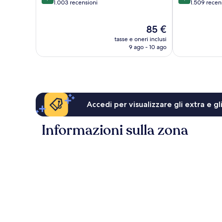
su
su
1.003 recensioni
1.509 recen
10,
10,
Ottimo,
Eccellente,
Il
85 €
1.003
1.509
prezzo
recensioni
recensioni
tasse e oneri inclusi
attuale
9 ago - 10 ago
è
85 €
Accedi per visualizzare gli extra e g
Informazioni sulla zona