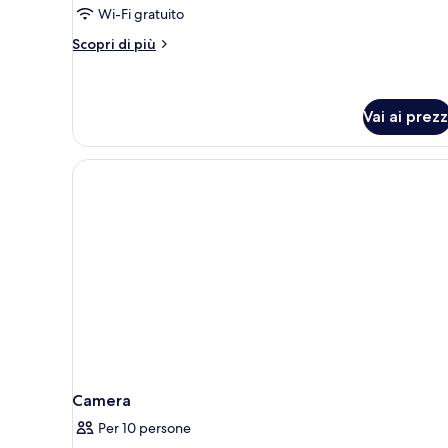
Wi-Fi gratuito
uso
singolo
Altri
Scopri di più
dettagli
(Cosy
per
Alm)
Doppia
Standard
Vai ai prezz
uso
singolo
(Cosy
Alm)
Camera
Per 10 persone