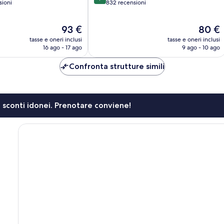
su
sioni
832 recensioni
10,
Meraviglioso,
Il
Il
93 €
80 €
832
prezzo
prezzo
recensioni
tasse e oneri inclusi
tasse e oneri inclusi
attuale
attuale
16 ago - 17 ago
9 ago - 10 ago
è
è
93 €
80 €
Confronta strutture simili
li sconti idonei. Prenotare conviene!