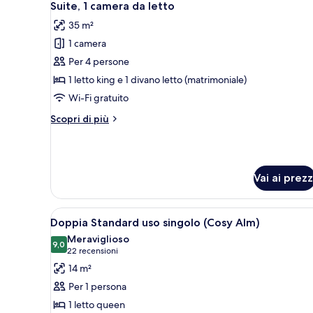
12
Alm)
Suite, 1 camera da letto
tutte
35 m²
le
1 camera
foto
per
Per 4 persone
Suite,
1 letto king e 1 divano letto (matrimoniale)
1
Wi-Fi gratuito
camera
Altri
Scopri di più
da
dettagli
letto
per
Suite,
1
Vai ai prezz
camera
da
letto
Apri
Una camera da letto con un le
12
Doppia Standard uso singolo (Cosy Alm)
tutte
Meraviglioso
le
9,0
9,0 su 10
(22
22 recensioni
foto
recensioni)
14 m²
per
Per 1 persona
Doppia
1 letto queen
Standard