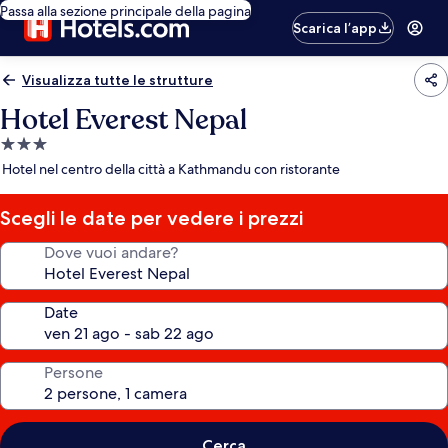
Passa alla sezione principale della pagina
Scarica l’app
Visualizza tutte le strutture
Hotel Everest Nepal
Struttura
a
Hotel nel centro della città a Kathmandu con ristorante
3.0
stelle
Scegli le date per vedere i prezzi
Dove vuoi andare?
Date
Persone
Cerca