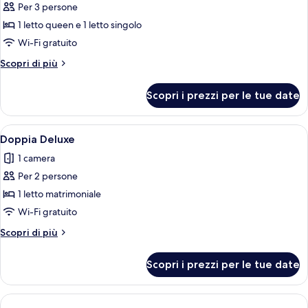
Per 3 persone
foto
per
1 letto queen e 1 letto singolo
Camera
Wi-Fi gratuito
familiare
Altri
Scopri di più
dettagli
per
Scopri i prezzi per le tue date
Camera
familiare
Apri
Doppia Deluxe | Una cassaforte in came
9
Doppia Deluxe
tutte
1 camera
le
Per 2 persone
foto
per
1 letto matrimoniale
Doppia
Wi-Fi gratuito
Deluxe
Altri
Scopri di più
dettagli
per
Scopri i prezzi per le tue date
Doppia
Deluxe