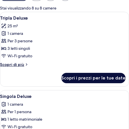
disponibili
per
Stai visualizzando 8 su 8 camere
le
Apri
Tripla Deluxe | Una cassaforte in camer
8
Tripla Deluxe
camere
tutte
25 m²
le
1 camera
foto
per
Per 3 persone
Tripla
3 letti singoli
Deluxe
Wi-Fi gratuito
Altri
Scopri di più
dettagli
per
Scopri i prezzi per le tue date
Tripla
Deluxe
Apri
Una camera d'albergo con un letto in 
1
Singola Deluxe
tutte
1 camera
le
Per 1 persona
foto
per
1 letto matrimoniale
Singola
Wi-Fi gratuito