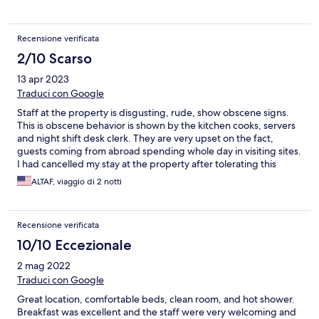
Recensione verificata
2/10 Scarso
13 apr 2023
Traduci con Google
Staff at the property is disgusting, rude, show obscene signs.
This is obscene behavior is shown by the kitchen cooks, servers
and night shift desk clerk. They are very upset on the fact,
guests coming from abroad spending whole day in visiting sites.
I had cancelled my stay at the property after tolerating this
abuse for three days. Property is old and not not kept clean
ALTAF, viaggio di 2 notti
either. Will not recommend this place if they charge more than
$10/nignt.
Recensione verificata
10/10 Eccezionale
2 mag 2022
Traduci con Google
Great location, comfortable beds, clean room, and hot shower.
Breakfast was excellent and the staff were very welcoming and