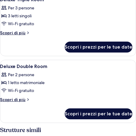
tutte
Per 3 persone
le
3 letti singoli
foto
per
Wi-Fi gratuito
Deluxe
Altri
Scopri di più
Triple
dettagli
per
Room
Scopri i prezzi per le tue date
Deluxe
Triple
Room
Apri
Una camera d'albergo con un letto, una
3
Deluxe Double Room
tutte
Per 2 persone
le
1 letto matrimoniale
foto
per
Wi-Fi gratuito
Deluxe
Altri
Scopri di più
Double
dettagli
per
Room
Scopri i prezzi per le tue date
Deluxe
Double
Room
Strutture simili