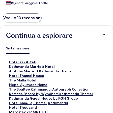
Rajendra, viaggio di 1 notte
Vedi le 13 recensioni
Continua a esplorare
Sistemazione
L
Hotel Yak & Yeti
i
L
Kathmandu Marriott Hotel
n
i
L
Aloft by Marriott Kathmandu Thamel
k
n
i
L
Hotel Thamel House
c
k
n
i
L
The Malla Hotel
h
c
k
n
i
L
Nepal Ayurveda Home
e
h
c
k
n
i
L
The Soaltee Kathmandu, Autograph Collection
a
e
h
c
k
n
i
L
Ramada Encore by Wyndham Kathmandu Thamel
p
a
e
h
c
k
n
i
L
Kathmandu Guest House by KGH Group
r
p
a
e
h
c
k
n
i
L
Hotel Ama-La, Thamel, Kathmandu
e
r
p
a
e
h
c
k
n
i
L
Hotel Thousand
l
e
r
p
a
e
h
c
k
n
i
L
Merostay 217 MR HOTEL