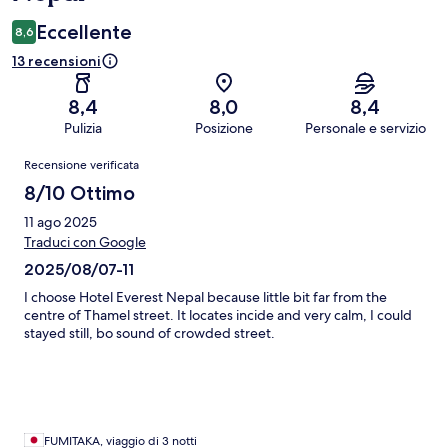
Eccellente
8,6
13 recensioni
8,4
8,0
8,4
Pulizia
Posizione
Personale e servizio
Recensioni
Recensione verificata
8/10 Ottimo
11 ago 2025
Traduci con Google
2025/08/07-11
I choose Hotel Everest Nepal because little bit far from the
centre of Thamel street. It locates incide and very calm, I could
stayed still, bo sound of crowded street.
FUMITAKA, viaggio di 3 notti