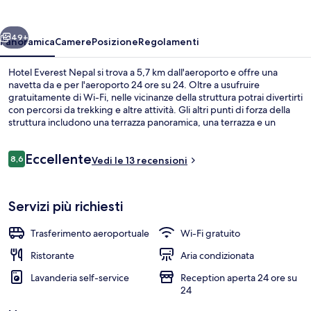
ietro
Avanti
49+
Panoramica
Camere
Posizione
Regolamenti
Hotel Everest Nepal si trova a 5,7 km dall'aeroporto e offre una
navetta da e per l'aeroporto 24 ore su 24. Oltre a usufruire
gratuitamente di Wi-Fi, nelle vicinanze della struttura potrai divertirti
con percorsi da trekking e altre attività. Gli altri punti di forza della
struttura includono una terrazza panoramica, una terrazza e un
giardino.
Recensioni
Eccellente
8,6
Vedi le 13 recensioni
8,6 su 10
Salottino della hall
Servizi più richiesti
Trasferimento aeroportuale
Wi-Fi gratuito
Ristorante
Aria condizionata
Lavanderia self-service
Reception aperta 24 ore su
24