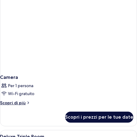
Camera
Per 1 persona
Wi-Fi gratuito
Altri
Scopri di più
dettagli
per
Scopri i prezzi per le tue date
Camera
Apri
Una cassaforte in camera, una scrivani
1
Deluxe Triple Room