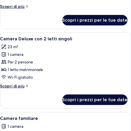
Deluxe
Altri
Scopri di più
dettagli
per
Scopri i prezzi per le tue date
Singola
Deluxe
Apri
Camera d'albergo con due letti, una s
9
Camera Deluxe con 2 letti singoli
tutte
23 m²
le
1 camera
foto
per
Per 2 persone
Camera
1 letto matrimoniale
Deluxe
Wi-Fi gratuito
con
Altri
Scopri di più
2
dettagli
letti
per
Scopri i prezzi per le tue date
Camera
singoli
Deluxe
con
Apri
Camera familiare | Una cassaforte in c
8
2
Camera familiare
tutte
letti
1 camera
singoli
le