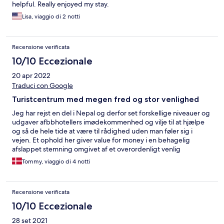
helpful. Really enjoyed my stay.
Lisa, viaggio di 2 notti
Recensione verificata
10/10 Eccezionale
20 apr 2022
Traduci con Google
Turistcentrum med megen fred og stor venlighed
Jeg har rejst en del i Nepal og derfor set forskellige niveauer og
udgaver afbbhotellers imødekommenhed og vilje til at hjælpe
og så de hele tide at være til rådighed uden man føler sig i
vejen. Et ophold her giver value for money i en behagelig
afslappet stemning omgivet af et overordenligt venlig
personale på alle niveauer. Kan varmt anbefale Hotel Everest
Tommy, viaggio di 4 notti
Nepal :) *****
Recensione verificata
10/10 Eccezionale
28 set 2021