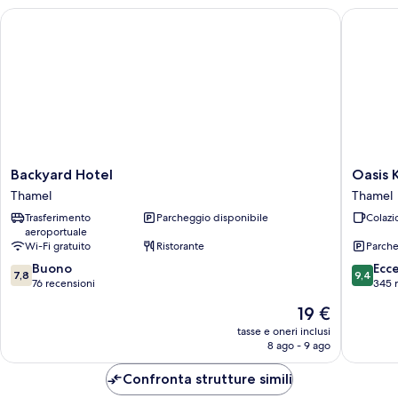
Backyard Hotel
Oasis K
Backyard
Oasis
Backyard Hotel
Oasis 
Hotel
Kathma
Thamel
Thamel
Thamel
Hotel
Trasferimento
Parcheggio disponibile
Colazi
Thamel
aeroportuale
Wi-Fi gratuito
Ristorante
Parche
7.8
9.4
Buono
Ecc
7,8
9,4
su
su
76 recensioni
345 
10,
10,
Il
19 €
Buono,
Eccezion
prezzo
76
345
tasse e oneri inclusi
attuale
8 ago - 9 ago
recensioni
recensio
è
19 €
Confronta strutture simili