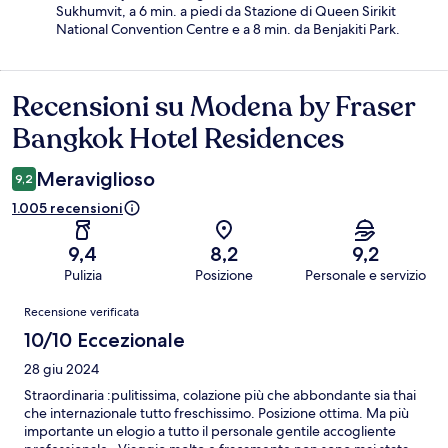
Sukhumvit, a 6 min. a piedi da Stazione di Queen Sirikit
National Convention Centre e a 8 min. da Benjakiti Park.
Recensioni su Modena by Fraser
Recensioni
Bangkok Hotel Residences
Meraviglioso
9,2
1.005 recensioni
9,4
8,2
9,2
Pulizia
Posizione
Personale e servizio
Recensioni
Recensione verificata
10/10 Eccezionale
28 giu 2024
Straordinaria :pulitissima, colazione più che abbondante sia thai
che internazionale tutto freschissimo. Posizione ottima. Ma più
importante un elogio a tutto il personale gentile accogliente