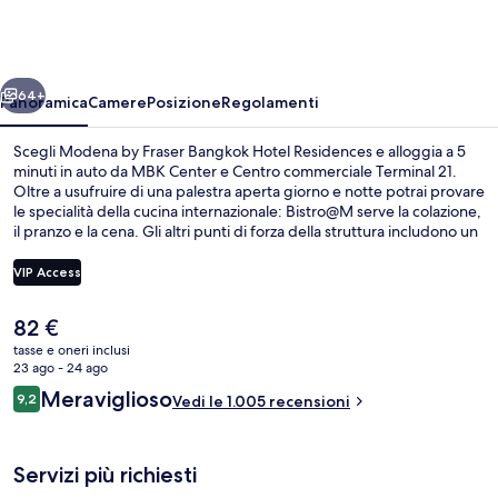
Fraser
Bangkok
Hotel
ietro
Avanti
Residences
64+
Panoramica
Camere
Posizione
Regolamenti
Scegli Modena by Fraser Bangkok Hotel Residences e alloggia a 5
minuti in auto da MBK Center e Centro commerciale Terminal 21.
Oltre a usufruire di una palestra aperta giorno e notte potrai provare
le specialità della cucina internazionale: Bistro@M serve la colazione,
il pranzo e la cena. Gli altri punti di forza della struttura includono un
bar/lounge, una sauna e un bagno turco. Le recensioni degli ospiti
lodano il personale gentile della struttura. La struttura è una comoda
VIP Access
base per spostarsi con i mezzi pubblici: Stazione di Queen Sirikit
National Convention Centre si trova a 6 min a piedi e Stazione di
Il
82 €
Khlong Toei a 10.
Esterni
prezzo
tasse e oneri inclusi
attuale
23 ago - 24 ago
è
Recensioni
Meraviglioso
9,2
Vedi le 1.005 recensioni
82 €
9,2 su 10
Servizi più richiesti