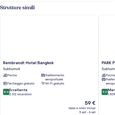
Strutture simili
Rembrandt Hotel Bangkok
PARK PL
Rembrandt
PARK
Rembrandt Hotel Bangkok
PARK 
Hotel
PLAZA
Sukhumvit
Sukhumv
Bangkok
BANGK
Piscina
Trasferimento
Piscin
Sukhumvit
SOI
aeroportuale
Trasfe
18
Parcheggio gratuito
Wi-Fi gratuito
aeropo
Sukhumv
8.6
9.0
Eccellente
Mer
8,6
9,0
su
su
2.312 recensioni
1.509
10,
10,
Il
59 €
Eccellente,
Meravigl
prezzo
2.312
1.509
tasse e oneri inclusi
attuale
5 set - 6 set
recensioni
recensio