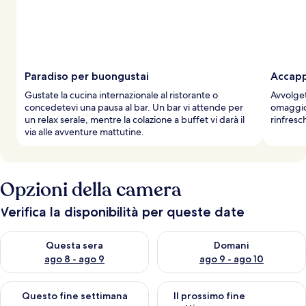
Paradiso per buongustai
Accapp
Gustate la cucina internazionale al ristorante o
Avvolget
concedetevi una pausa al bar. Un bar vi attende per
omaggio.
un relax serale, mentre la colazione a buffet vi darà il
rinfresch
via alle avventure mattutine.
Opzioni della camera
Verifica la disponibilità per queste date
Verifica la disponibilità per questa sera, ago 8 - ago 9
Verifica la disponibilità per d
Questa sera
Domani
ago 8 - ago 9
ago 9 - ago 10
Verifica la disponibilità per questo fine settimana, ago 14 - ag
Verifica la disponibilità per i
Questo fine settimana
Il prossimo fine