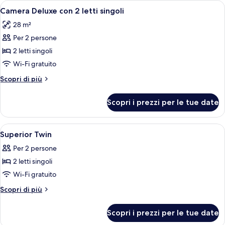
Apri
Una camera d'albergo con due letti, un 
5
letto
Camera Deluxe con 2 letti singoli
tutte
king
28 m²
le
Per 2 persone
foto
per
2 letti singoli
Camera
Wi-Fi gratuito
Deluxe
Altri
Scopri di più
con
dettagli
2
per
Scopri i prezzi per le tue date
Camera
letti
Deluxe
singoli
con
Apri
Una camera d'albergo con un letto, una s
15
2
Superior Twin
tutte
letti
Per 2 persone
singoli
le
2 letti singoli
foto
per
Wi-Fi gratuito
Superior
Altri
Scopri di più
Twin
dettagli
per
Scopri i prezzi per le tue date
Superior
Twin