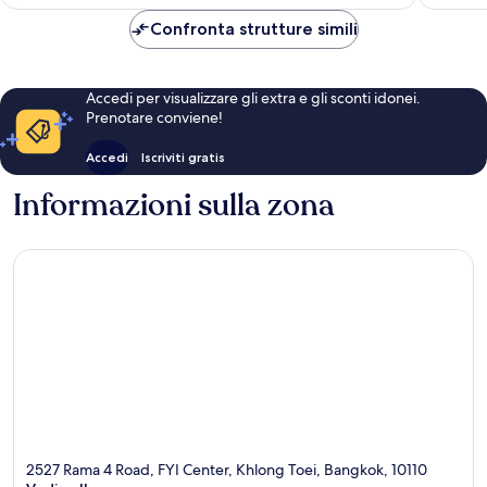
è
59 €
Confronta strutture simili
Accedi per visualizzare gli extra e gli sconti idonei.
Prenotare conviene!
Accedi
Iscriviti gratis
Informazioni sulla zona
2527 Rama 4 Road, FYI Center, Khlong Toei, Bangkok, 10110