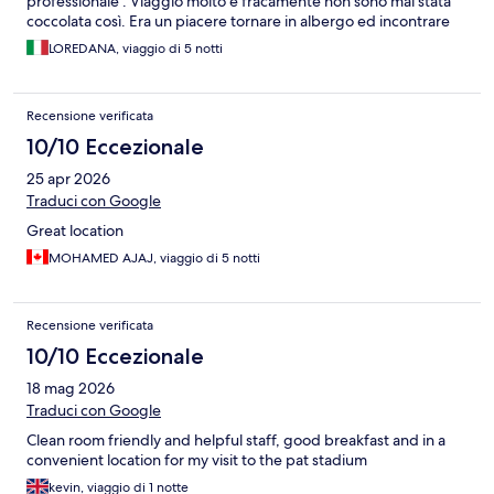
professionale . Viaggio molto e fracamente non sono mai stata
coccolata così. Era un piacere tornare in albergo ed incontrare
Sutar alla porta che ci ha seguiti in tutto con estrema signorilità
LOREDANA, viaggio di 5 notti
educazione e simpatia. Ottimo più di 5 stelle.
Recensione verificata
10/10 Eccezionale
25 apr 2026
Traduci con Google
Great location
MOHAMED AJAJ, viaggio di 5 notti
Recensione verificata
10/10 Eccezionale
18 mag 2026
Traduci con Google
Clean room friendly and helpful staff, good breakfast and in a
convenient location for my visit to the pat stadium
kevin, viaggio di 1 notte