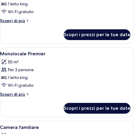
per
1 letto king
Monolocale
Wi-Fi gratuito
Executive
Altri
Scopri di più
dettagli
per
Scopri i prezzi per le tue date
Monolocale
Executive
Apri
Una camera d'albergo moderna con un 
10
Monolocale Premier
tutte
55 m²
le
Per 3 persone
foto
per
1 letto king
Monolocale
Wi-Fi gratuito
Premier
Altri
Scopri di più
dettagli
per
Scopri i prezzi per le tue date
Monolocale
Premier
Apri
Una moderna camera d'albergo con un le
5
Camera familiare
tutte