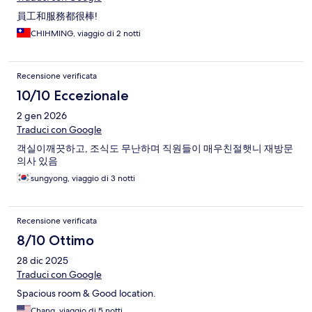
員工和服務都很棒!
CHIHMING, viaggio di 2 notti
Recensione verificata
10/10 Eccezionale
2 gen 2026
Traduci con Google
객실이깨끗하고, 조식도 무난하며 직원들이 매우친절햇니 재방문
의사 있음
sungyong, viaggio di 3 notti
Recensione verificata
8/10 Ottimo
28 dic 2025
Traduci con Google
Spacious room & Good location.
Chang, viaggio di 5 notti