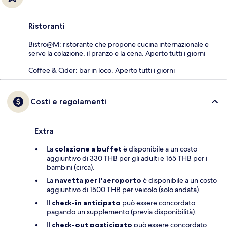
Ristoranti
Bistro@M: ristorante che propone cucina internazionale e
serve la colazione, il pranzo e la cena. Aperto tutti i giorni
Coffee & Cider: bar in loco. Aperto tutti i giorni
Costi e regolamenti
Extra
La
colazione a buffet
è disponibile a un costo
aggiuntivo di 330 THB per gli adulti e 165 THB per i
bambini (circa).
La
navetta per l'aeroporto
è disponibile a un costo
aggiuntivo di 1500 THB per veicolo (solo andata).
Il
check-in anticipato
può essere concordato
pagando un supplemento (previa disponibilità).
Il
check-out posticipato
può essere concordato