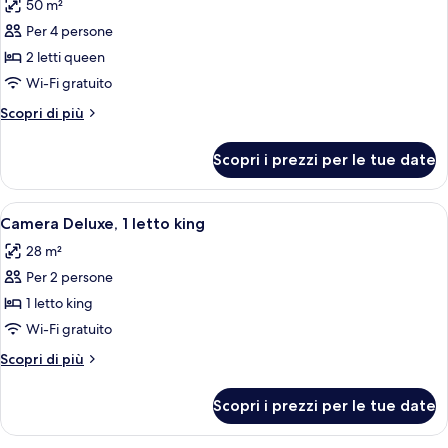
50 m²
le
Per 4 persone
foto
per
2 letti queen
Camera
Wi-Fi gratuito
familiare
Altri
Scopri di più
dettagli
per
Scopri i prezzi per le tue date
Camera
familiare
Apri
Una camera d'albergo con un letto gran
7
Camera Deluxe, 1 letto king
tutte
28 m²
le
Per 2 persone
foto
per
1 letto king
Camera
Wi-Fi gratuito
Deluxe,
Altri
Scopri di più
1
dettagli
letto
per
Scopri i prezzi per le tue date
Camera
king
Deluxe,
1