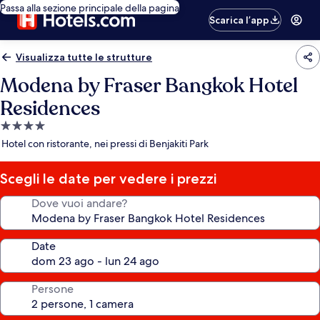
Passa alla sezione principale della pagina
Scarica l’app
Visualizza tutte le strutture
Modena by Fraser Bangkok Hotel
Residences
Struttura
a
Hotel con ristorante, nei pressi di Benjakiti Park
4.0
stelle
Scegli le date per vedere i prezzi
Dove vuoi andare?
Date
Persone