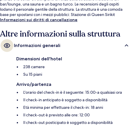
bar/lounge, una sauna e un bagno turco. Le recensioni degli ospiti
lodano il personale gentile della struttura. La struttura è una comoda
base per spostarsi con i mezzi pubblici: Stazione di Queen Sirikit
National Convention Centre si trova a 6 min a piedi e Stazione di Khlong
Informazioni sui diritti di cancellazione
Toei a 10.
Altre informazioni sulla struttura
Informazioni generali
Dimensioni dell'hotel
238 camere
Su 15 piani
Arrivo/partenza
L'orario del check-in è il seguente: 15:00-a qualsiasi ora
Il check-in anticipato è soggetto a disponibilità
Età minima per effettuare il check-in: 18 anni
Il check-out è previsto alle ore: 12:00
Il check-out posticipato è soggetto a disponibilità