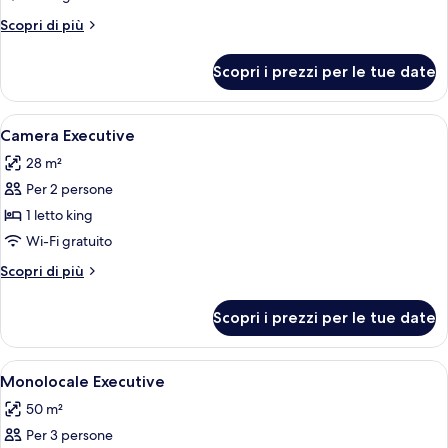
Deluxe
Altri
Scopri di più
Twin
dettagli
per
Room
Scopri i prezzi per le tue date
Deluxe
Twin
Room
Apri
Una camera d'albergo con un letto, du
4
Camera Executive
tutte
28 m²
le
Per 2 persone
foto
per
1 letto king
Camera
Wi-Fi gratuito
Executive
Altri
Scopri di più
dettagli
per
Scopri i prezzi per le tue date
Camera
Executive
Apri
Una camera d'albergo con un letto, un
6
Monolocale Executive
tutte
50 m²
le
Per 3 persone
foto