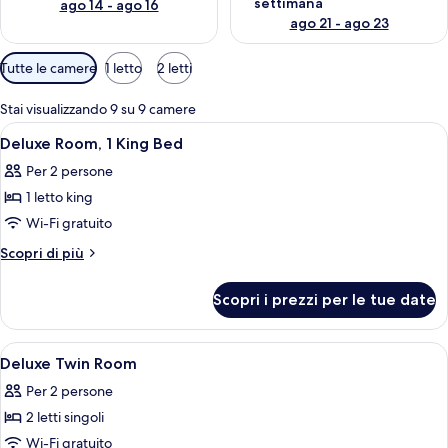
settimana
ago 14 - ago 16
ago 21 - ago 23
Filtri
Tutte le camere
1 letto
2 letti
disponibili
per
Stai visualizzando 9 su 9 camere
le
Apri
Una camera d'albergo con un letto gra
7
Deluxe Room, 1 King Bed
camere
tutte
Per 2 persone
le
1 letto king
foto
per
Wi-Fi gratuito
Deluxe
Altri
Scopri di più
Room,
dettagli
per
1
Scopri i prezzi per le tue date
Deluxe
King
Room,
Bed
1
Apri
Minibar, una cassaforte in camera, una 
6
King
Deluxe Twin Room
tutte
Bed
Per 2 persone
le
2 letti singoli
foto
per
Wi-Fi gratuito